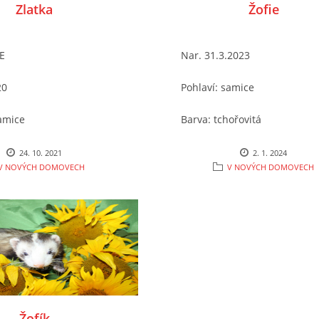
Zlatka
Žofie
E
Nar. 31.3.2023
20
Pohlaví: samice
samice
Barva: tchořovitá
in
Kastrace/očkování: ne/ano
24. 10. 2021
2. 1. 2024
V NOVÝCH DOMOVECH
V NOVÝCH DOMOVECH
očkování: ANO/NE
Chování: mimino, zkouší co s
může dovolit
kouše
Místo nálezu/způsob přijetí 
ezu/způsob přijetí do
útulku: od majitele
 majitele
Žofík