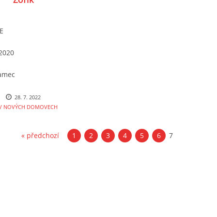
E
.2020
samec
ořovitá, jezevčí pruh
28. 7. 2022
V NOVÝCH DOMOVECH
očkování: ano/ano
« předchozí
1
2
3
4
5
6
7
hý
sob převzetí do útulku:
le