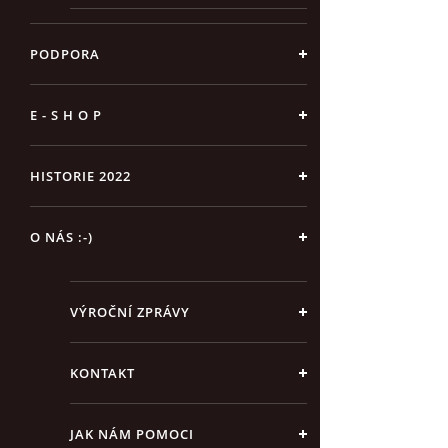
PODPORA
E - S H O P
HISTORIE 2022
O NÁS :-)
VÝROČNÍ ZPRÁVY
KONTAKT
JAK NÁM POMOCI