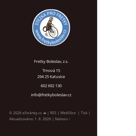
Fretky Boleslav, z.s.
Trnová 15
294 25 Katusice
602 692 130
info@fretkyboleslav.cz
© 2026 eStránky.cz
|
RSS
|
WebSlice
|
Tisk
|
Aktualizováno: 1. 8. 2026
|
Nahoru ↑