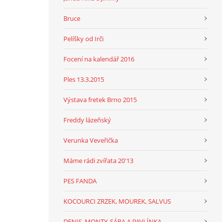
Bruce
Pelíšky od Irči
Focení na kalendář 2016
Ples 13.3.2015
Výstava fretek Brno 2015
Freddy lázeňský
Verunka Veveřička
Máme rádi zvířata 20'13
PES FANDA
KOCOURCI ZRZEK, MOUREK, SALVUS
DENIS, MONTY, SÁRA A PAVLÍNKA