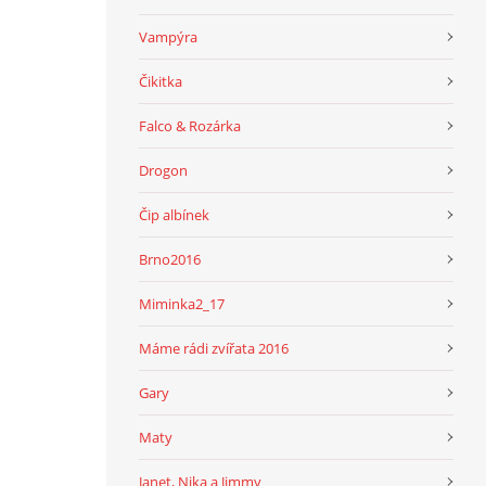
Vampýra
Čikitka
Falco & Rozárka
Drogon
Čip albínek
Brno2016
Miminka2_17
Máme rádi zvířata 2016
Gary
Maty
Janet, Nika a Jimmy