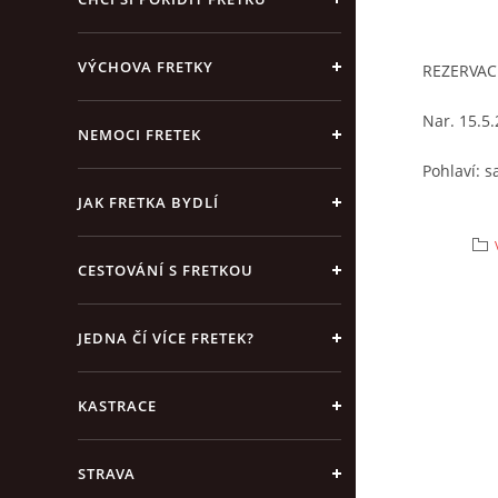
VÝCHOVA FRETKY
REZERVAC
Nar. 15.5
NEMOCI FRETEK
Pohlaví: 
JAK FRETKA BYDLÍ
Barva: tch
Kastrace/
CESTOVÁNÍ S FRETKOU
Jiné: hluc
JEDNA ČÍ VÍCE FRETEK?
Nález/způ
od majite
KASTRACE
STRAVA