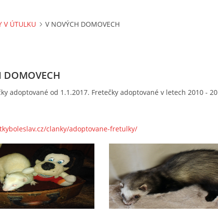
Y V ÚTULKU
V NOVÝCH DOMOVECH
H DOMOVECH
čky adoptované od 1.1.2017. Fretečky adoptované v letech 2010 - 2
tkyboleslav.cz/clanky/adoptovane-fretulky/