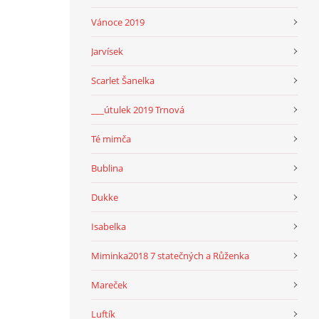
Vánoce 2019
Jarvísek
Scarlet Šanelka
___útulek 2019 Trnová
Té mimča
Bublina
Dukke
Isabelka
Miminka2018 7 statečných a Růženka
Mareček
Luftík