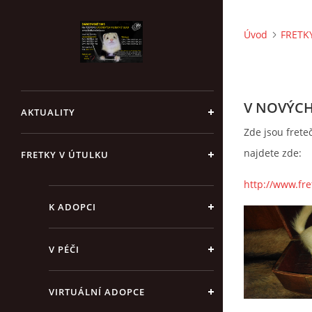
Úvod
FRETK
V NOVÝC
AKTUALITY
Zde jsou frete
najdete zde:
FRETKY V ÚTULKU
http://www.fre
K ADOPCI
V PÉČI
VIRTUÁLNÍ ADOPCE