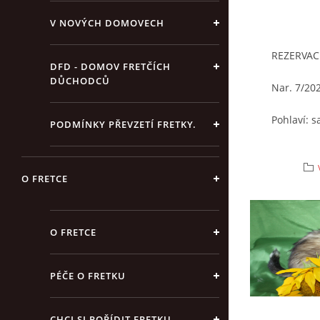
V NOVÝCH DOMOVECH
REZERVAC
DFD - DOMOV FRETČÍCH
DŮCHODCŮ
Nar. 7/20
Pohlaví: 
PODMÍNKY PŘEVZETÍ FRETKY.
Barva: alb
O FRETCE
Kastrace/
Chování: 
O FRETCE
Místo nál
útulku: od
PÉČE O FRETKU
CHCI SI POŘÍDIT FRETKU