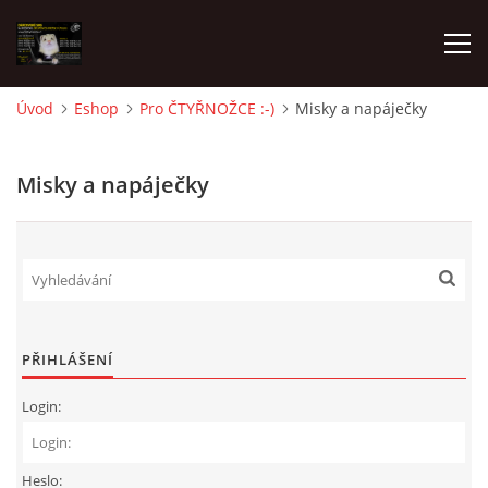
Úvod
Eshop
Pro ČTYŘNOŽCE :-)
Misky a napáječky
AKTUALITY
Misky a napáječky
FRETKY V ÚTULKU
K ADOPCI
V PÉČI
PŘIHLÁŠENÍ
Login:
VIRTUÁLNÍ ADOPCE
V NOVÝCH DOMOVECH
Heslo: