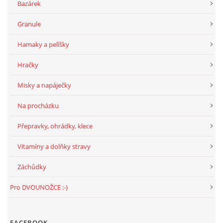
VÝCHOVA FRETKY
Bazárek
Granule
NEMOCI FRETEK
Hamaky a pelíšky
JAK FRETKA BYDLÍ
Hračky
Misky a napáječky
CESTOVÁNÍ S FRETKOU
Na procházku
JEDNA ČÍ VÍCE FRETEK?
Přepravky, ohrádky, klece
Vitamíny a dolňky stravy
KASTRACE
Záchůdky
STRAVA
Pro DVOUNOŽCE :-)
PODPORA
FACEBOOK