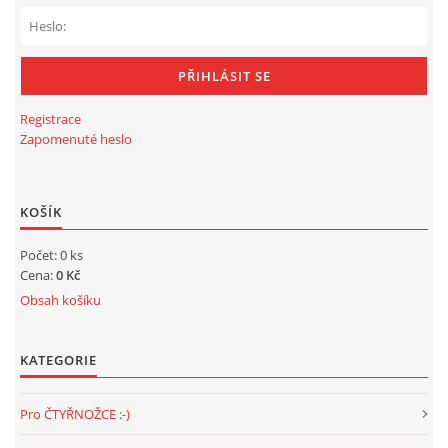
DFD - DOMOV FRETČÍCH DŮCHODCŮ
PODMÍNKY PŘEVZETÍ FRETKY.
Registrace
Zapomenuté heslo
O FRETCE
KOŠÍK
Počet: 0 ks
O FRETCE
Cena:
0 Kč
Obsah košíku
PÉČE O FRETKU
KATEGORIE
CHCI SI POŘÍDIT FRETKU
Pro ČTYŘNOŽCE :-)