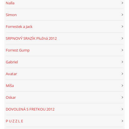
Nalla
Simon
Forrestek a Jack
SRPNOVÝ SRAZÍK Plužná 2012
Forrest Gump
Gabriel
Avatar
Míša
Oskar
DOVOLENÁ S FRETKOU 2012
P U Z Z L E