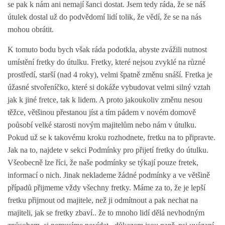
VÝCHOVA FRETKY
se pak k nám ani nemají šanci dostat. Jsem tedy ráda, že se náš
útulek dostal už do podvědomí lidí tolik, že vědí, že se na nás
mohou obrátit.
NEMOCI FRETEK
K tomuto bodu bych však ráda podotkla, abyste zvážili nutnost
JAK FRETKA BYDLÍ
umístění fretky do útulku. Fretky, které nejsou zvyklé na různé
prostředí, starší (nad 4 roky), velmi špatně změnu snáší. Fretka je
úžasné stvořeníčko, které si dokáže vybudovat velmi silný vztah
CESTOVÁNÍ S FRETKOU
jak k jiné fretce, tak k lidem. A proto jakoukoliv změnu nesou
těžce, většinou přestanou jíst a tím pádem v novém domově
JEDNA ČÍ VÍCE FRETEK?
poůsobí velké starosti novým majitelům nebo nám v útulku.
Pokud už se k takovému kroku rozhodnete, fretku na to připravte.
Jak na to, najdete v sekci Podmínky pro přijetí fretky do útulku.
KASTRACE
Všeobecně lze říci, že naše podmínky se týkají pouze fretek,
informací o nich. Jinak neklademe žádné podmínky a ve většině
STRAVA
případů přijmeme vždy všechny fretky. Máme za to, že je lepší
fretku přijmout od majitele, než ji odmítnout a pak nechat na
majiteli, jak se fretky zbaví.. že to mnoho lidí dělá nevhodným
PODPORA