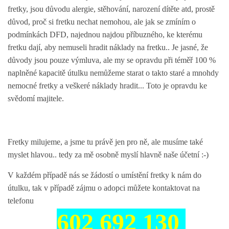
fretky, jsou důvodu alergie, stěhování, narození dítěte atd, prostě
důvod, proč si fretku nechat nemohou, ale jak se zmíním o
NATÁČENÍ V TELEVIZI
podmínkách DFD, najednou najdou příbuzného, ke kterému
fretku dají, aby nemuseli hradit náklady na fretku.. Je jasné, že
AKCE
důvody jsou pouze výmluva, ale my se opravdu při téměř 100 %
naplněné kapacitě útulku nemůžeme starat o takto staré a mnohdy
nemocné fretky a veškeré náklady hradit... Toto je opravdu ke
SLUŽBY
svědomí majitele.
HISTORIE - 2010 - 2020
Fretky milujeme, a jsme tu právě jen pro ně, ale musíme také
myslet hlavou.. tedy za mě osobně myslí hlavně naše účetní :-)
JAK NÁM POMOCI - POMÁHAJÍ NÁM :-)
V každém případě nás se žádostí o umístění fretky k nám do
útulku, tak v případě zájmu o adopci můžete kontaktovat na
telefonu
Fretky Boleslav, z.s.
602 692 130
Trnová 15