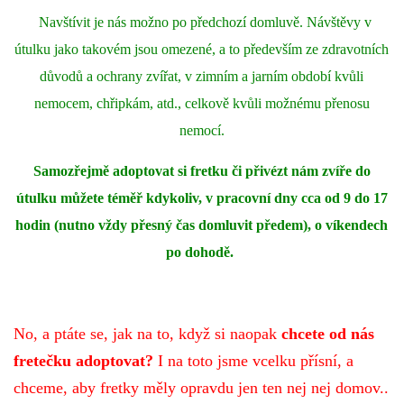
Navštívit je nás možno po předchozí domluvě. Návštěvy v
útulku jako takovém jsou omezené, a to především ze zdravotních
důvodů a ochrany zvířat, v zimním a jarním období kvůli
nemocem, chřipkám, atd., celkově kvůli možnému přenosu
nemocí.
Samozřejmě adoptovat si fretku či přivézt nám zvíře do
útulku můžete téměř kdykoliv, v pracovní dny cca od 9 do 17
hodin (nutno vždy přesný čas domluvit předem), o víkendech
po dohodě.
No, a ptáte se, jak na to, když si naopak
chcete od nás
fretečku adoptovat?
I na toto jsme vcelku přísní, a
chceme, aby fretky měly opravdu jen ten nej nej domov..