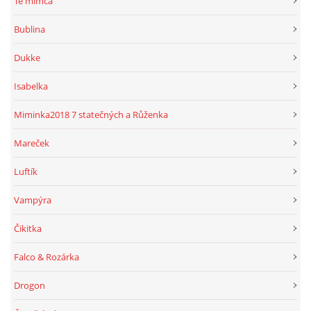
Té mimča
Bublina
Dukke
Isabelka
Miminka2018 7 statečných a Růženka
Mareček
Luftík
Vampýra
Čikitka
Falco & Rozárka
Drogon