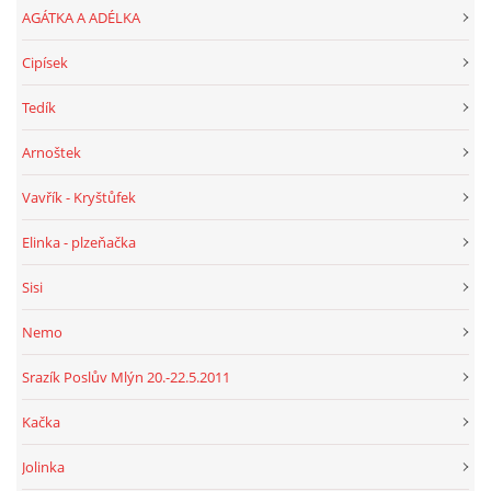
AGÁTKA A ADÉLKA
Cipísek
Tedík
Arnoštek
Vavřík - Kryštůfek
Elinka - plzeňačka
Sisi
Nemo
Srazík Poslův Mlýn 20.-22.5.2011
Kačka
Jolinka