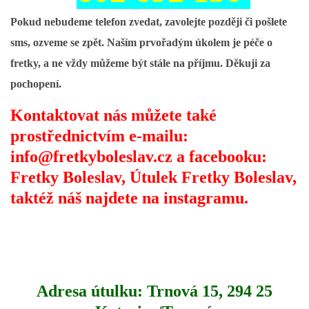
294 25 Katusice
Pokud nebudeme telefon zvedat, zavolejte později či pošlete
602 692 130
sms, ozveme se zpět. Naším prvořadým úkolem je péče o
info@fretkyboleslav.cz
fretky, a ne vždy můžeme být stále na příjmu. Děkuji za
pochopení.
© 2026 eStránky.cz
|
RSS
|
WebSlice
|
Tisk
|
Aktualizováno: 1. 8. 2026
|
Nahoru ↑
Kontaktovat nás můžete také
prostřednictvím
e-mailu:
info@fretkyboleslav.cz a facebooku:
Fretky Boleslav, Útulek Fretky Boleslav,
taktéž náš najdete na instagramu.
Adresa útulku: Trnová 15,
294 25