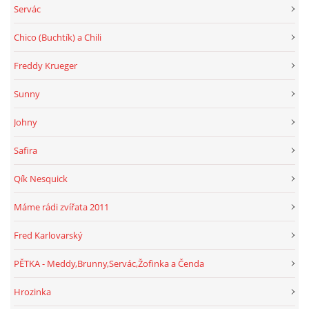
Servác
Chico (Buchtík) a Chili
Freddy Krueger
Sunny
Johny
Safira
Qík Nesquick
Máme rádi zvířata 2011
Fred Karlovarský
PĚTKA - Meddy,Brunny,Servác,Žofinka a Čenda
Hrozinka