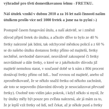
výhradně pro třetí domestikovanou šelmu - FRETKU.
DFD - DOMOV FRETČÍCH DŮCHODCŮ
Náš útulek vznikl v dubnu 2010 a za 16 let naší činnosti naším
útulkem prošlo více než 1000 fretek a jsme na to pyšní :-)
PODMÍNKY PŘEVZETÍ FRETKY.
Postupně časem fungování útulu, a naší aktivitě, se i změnil
důvod přijetí fretek do útulku, a ačkoliv dříve to bylo
ze 40 %
fretky nalezené jak lidmi, tak odchycené městkou policií a z 60 %
O FRETCE
se do našeho útulku dostanou fretky přímo od majitelů, fretky
nechtěné, nevhodně darované, neuváženě zakoupené či fretky
nezvládnuté a dále fretky, o které se z jakéhokoliv důvodu již
O FRETCE
majitelé nemohou starat, v současné době se k nám z 80ti procent
dostávají fretky přímo od lidí... buď rovnou od majitelé, anebo už
PÉČE O FRETKU
zprostředkovaně, že se někdo snažil fretku od někoho zachránit,
ale toto se nepovedlo (hlavními důvody je nesocializovat převzaté
fretky). Osobně toto vidím jako pokrok, i když někdo si myslí, že
CHCI SI POŘÍDIT FRETKU
by útulky měly být pouze pro zvířata nalezená, ale já mám za to,
že je lepší vzít fretky od lidí, než čekat, až je někde pustí a fretky