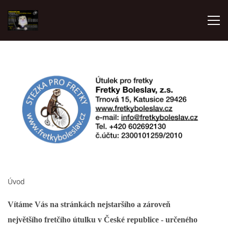
AKTUALITY
FRETKY V ÚTULKU
K ADOPCI
V PÉČI
Úvod
VIRTUÁLNÍ ADOPCE
Vítáme Vás na stránkách nejstaršího a zároveň
největšího fretčího útulku v České republice - určeného
V NOVÝCH DOMOVECH