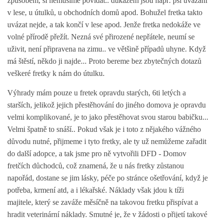
způsobem, si nemusíme povídat.. důkazem jsou např. psi uvázaní
v lese, u útulků, u obchodních domů apod. Bohužel fretka takto
uvázat nejde, a tak končí v lese apod. Jenže fretka nedokáže ve
E - S H O P
volné přírodě přežít. Nezná své přirozené nepřátele, neumí se
uživit, není připravena na zimu.. ve většině případů uhyne. Když
HISTORIE 2022
má štěstí, někdo ji najde... Proto bereme bez zbytečných dotazů
veškeré fretky k nám do útulku.
O NÁS :-)
Výhrady mám pouze u fretek opravdu starých, 6ti letých a
starších, jelikož jejich přestěhování do jiného domova je opravdu
velmi komplikované, je to jako přestěhovat svou starou babičku...
VÝROČNÍ ZPRÁVY
Velmi špatně to snáší.. Pokud však je i toto z nějakého vážného
důvodu nutné, přijmeme i tyto fretky, ale ty už nemůžeme zařadit
KONTAKT
do další adopce, a tak jsme pro ně vytvořili DFD - Domov
fretčích důchodců, což znamená, že u nás fretky zůstanou
napořád, dostane se jim lásky, péče po stránce ošetřování, když je
JAK NÁM POMOCI
potřeba, krmení atd, a i lékařské. Náklady však jdou k tíži
majitele, který se zaváže měsíčně na takovou fretku přispívat a
NAPSALI O NÁS
hradit veterinární náklady. Smutné je, že v žádosti o přijetí takové