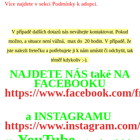
Více najdete v sekci Podmínky k adopci.
V případě dalších dotazů nás neváhejte kontaktovat. Pokud
možno, a situace není vážná, max do 20 hodin. V případě, že
jste nalezli fretečku a potřebujete ji k nám umístit či odchytit, tak
téměř kdykoliv :-).
NAJDETE NÁS také NA
FACEBOOKU
https://www.facebook.com/fr
a INSTAGRAMU
https://www.instagram.com/f
YouTube