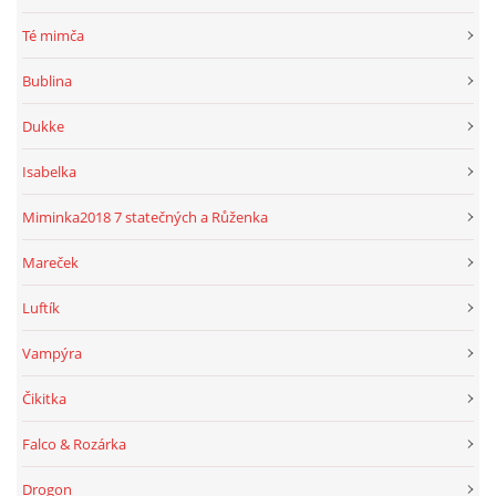
Té mimča
Bublina
Dukke
Isabelka
Miminka2018 7 statečných a Růženka
Mareček
Luftík
Vampýra
Čikitka
Falco & Rozárka
Drogon