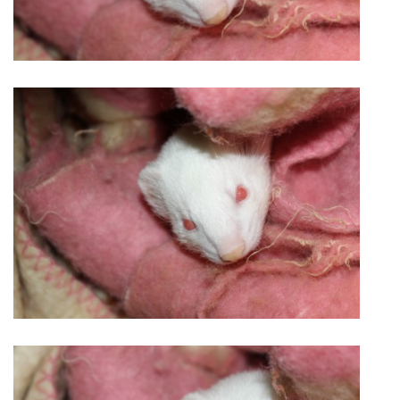
E - S H O P
HISTORIE 2022
O NÁS :-)
VÝROČNÍ ZPRÁVY
KONTAKT
JAK NÁM POMOCI
NAPSALI O NÁS