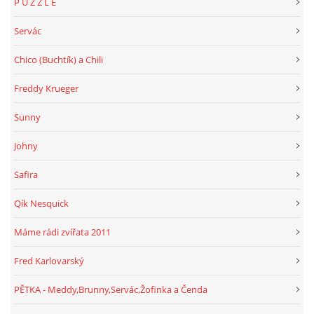
P U Z Z L E
Servác
Chico (Buchtík) a Chili
Freddy Krueger
Sunny
Johny
Safira
Qík Nesquick
Máme rádi zvířata 2011
Fred Karlovarský
PĚTKA - Meddy,Brunny,Servác,Žofinka a Čenda