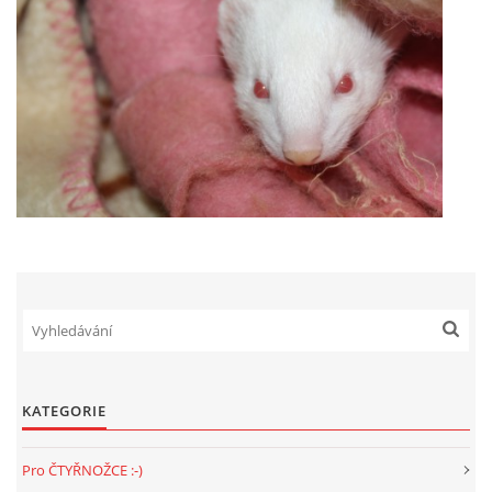
NATÁČENÍ V TELEVIZI
AKCE
SLUŽBY
HISTORIE - 2010 - 2020
JAK NÁM POMOCI - POMÁHAJÍ NÁM :-)
KATEGORIE
Fretky Boleslav, z.s.
Pro ČTYŘNOŽCE :-)
Trnová 15