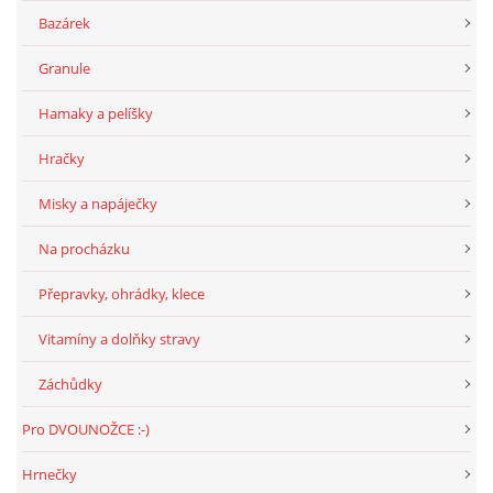
294 25 Katusice
Bazárek
602 692 130
Granule
info@fretkyboleslav.cz
Hamaky a pelíšky
© 2026 eStránky.cz
|
RSS
|
WebSlice
|
Tisk
|
Aktualizováno: 1. 8. 2026
|
Hračky
Nahoru ↑
Misky a napáječky
Na procházku
Přepravky, ohrádky, klece
Vitamíny a dolňky stravy
Záchůdky
Pro DVOUNOŽCE :-)
Hrnečky