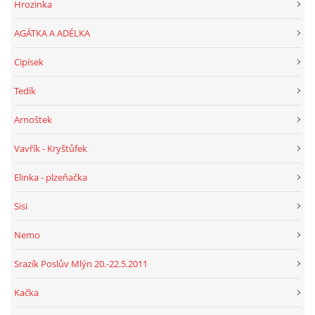
Hrozinka
AGÁTKA A ADÉLKA
Cipísek
Tedík
Arnoštek
Vavřík - Kryštůfek
Elinka - plzeňačka
Sisi
Nemo
Srazík Poslův Mlýn 20.-22.5.2011
Kačka