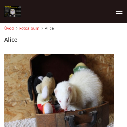
Úvod
Fotoalbum
Alice
AKTUALITY
Alice
FRETKY V ÚTULKU
K ADOPCI
V PÉČI
VIRTUÁLNÍ ADOPCE
V NOVÝCH DOMOVECH