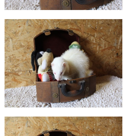
DFD - DOMOV FRETČÍCH DŮCHODCŮ
PODMÍNKY PŘEVZETÍ FRETKY.
O FRETCE
O FRETCE
PÉČE O FRETKU
CHCI SI POŘÍDIT FRETKU