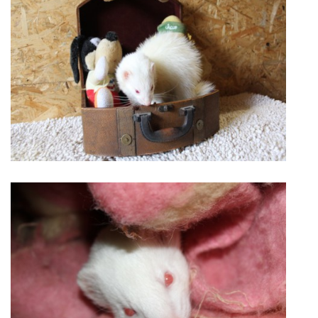
VÝCHOVA FRETKY
NEMOCI FRETEK
JAK FRETKA BYDLÍ
CESTOVÁNÍ S FRETKOU
JEDNA ČÍ VÍCE FRETEK?
KASTRACE
STRAVA
PODPORA