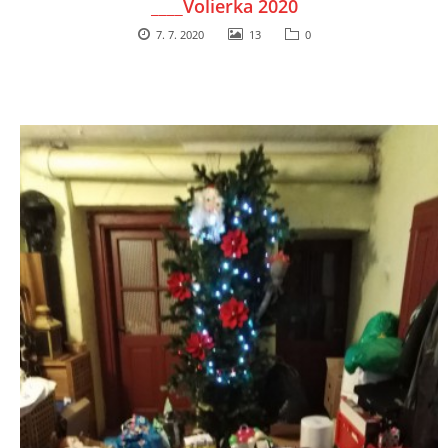
____Volierka 2020
7. 7. 2020
13
0