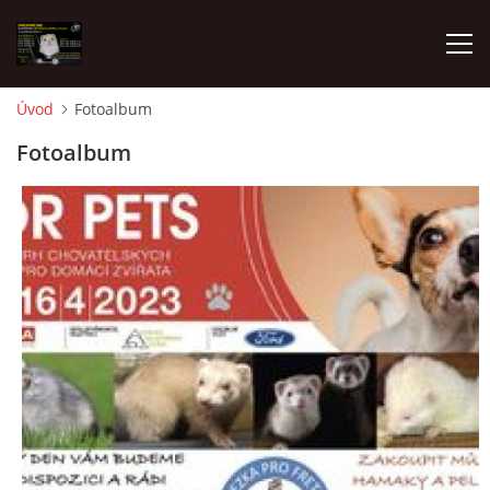
Úvod
Fotoalbum
AKTUALITY
Fotoalbum
FRETKY V ÚTULKU
K ADOPCI
V PÉČI
VIRTUÁLNÍ ADOPCE
V NOVÝCH DOMOVECH