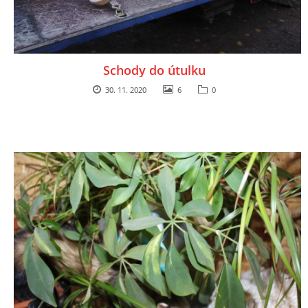
Schody do útulku
30. 11. 2020
6
0