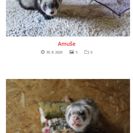
Amuše
30. 8. 2020
5
0