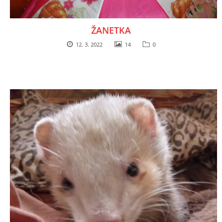
294 25 Katusice
602 692 130
ŽANETKA
info@fretkyboleslav.cz
12. 3. 2022
14
0
© 2026 eStránky.cz
|
RSS
|
WebSlice
|
Tisk
|
Aktualizováno: 1. 8. 2026
|
Nahoru ↑