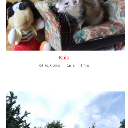
Kala
30. 8. 2020
6
0