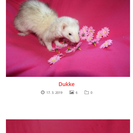
Dukke
17. 3. 2019
6
0