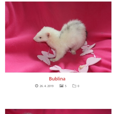
Bublina
26. 4. 2019
5
0