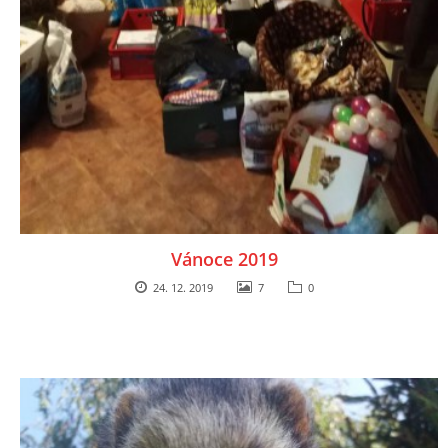
Vánoce 2019
24. 12. 2019
7
0