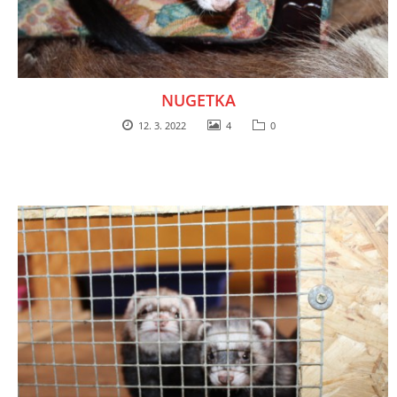
E - S H O P
NUGETKA
HISTORIE 2022
12. 3. 2022
4
0
O NÁS :-)
VÝROČNÍ ZPRÁVY
KONTAKT
JAK NÁM POMOCI
NAPSALI O NÁS