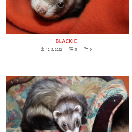
VÝCHOVA FRETKY
NEMOCI FRETEK
JAK FRETKA BYDLÍ
BLACKIE
12. 3. 2022
5
0
CESTOVÁNÍ S FRETKOU
JEDNA ČÍ VÍCE FRETEK?
KASTRACE
STRAVA
PODPORA