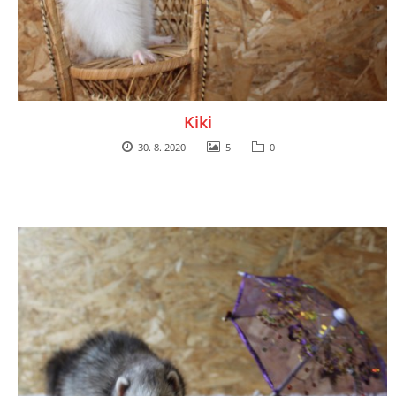
Kiki
30. 8. 2020
5
0