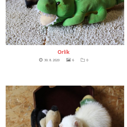
Orlík
30. 8. 2020
6
0