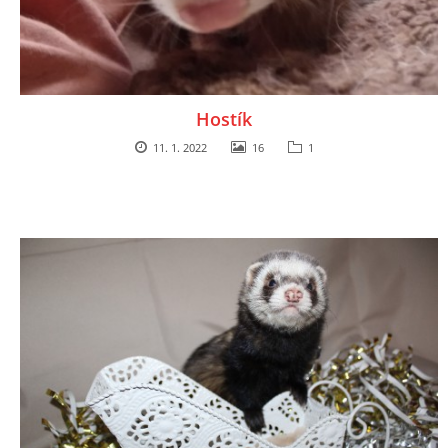
Hostík
11. 1. 2022
16
1