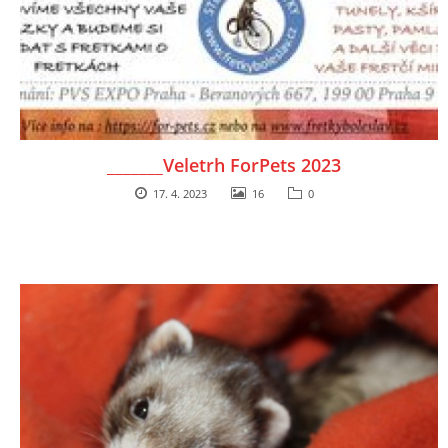
DFD - DOMOV FRETČÍCH DŮCHODCŮ
PODMÍNKY PŘEVZETÍ FRETKY.
_______Veletrh ForPets 2023
O FRETCE
17. 4. 2023
16
0
O FRETCE
PÉČE O FRETKU
CHCI SI POŘÍDIT FRETKU