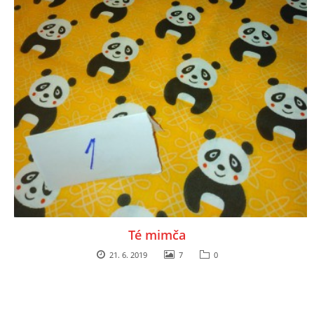
Té mimča
21. 6. 2019
7
0