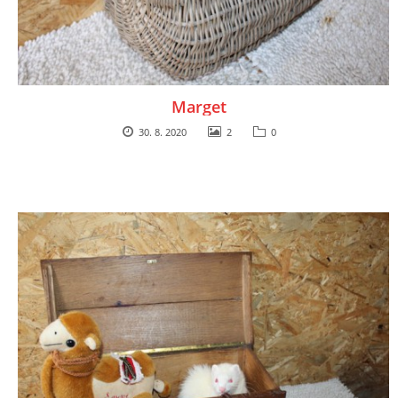
Marget
30. 8. 2020
2
0