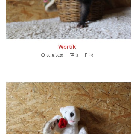
Wortík
30. 8. 2020
3
0