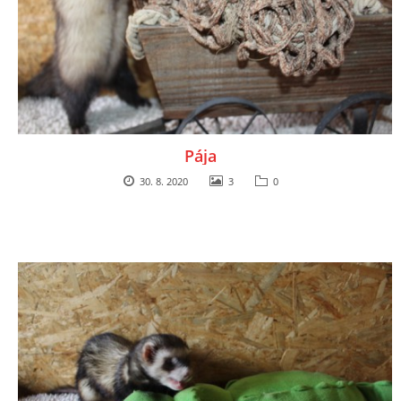
Pája
30. 8. 2020
3
0