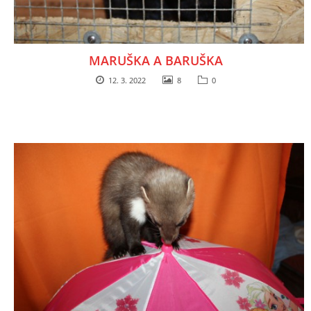
NATÁČENÍ V TELEVIZI
MARUŠKA A BARUŠKA
AKCE
12. 3. 2022
8
0
SLUŽBY
HISTORIE - 2010 - 2020
JAK NÁM POMOCI - POMÁHAJÍ NÁM :-)
Fretky Boleslav, z.s.
Trnová 15