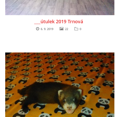
___útulek 2019 Trnová
6. 9. 2019
22
0