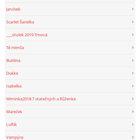
Jarvísek
Scarlet Šanelka
___útulek 2019 Trnová
Té mimča
Bublina
Dukke
Isabelka
Miminka2018 7 statečných a Růženka
Mareček
Luftík
Vampýra