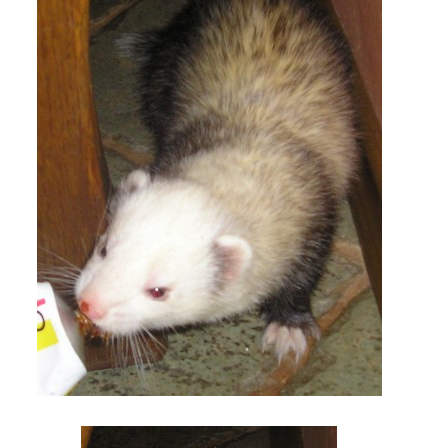
VÝCHOVA FRETKY
NEMOCI FRETEK
JAK FRETKA BYDLÍ
CESTOVÁNÍ S FRETKOU
JEDNA ČÍ VÍCE FRETEK?
KASTRACE
STRAVA
PODPORA