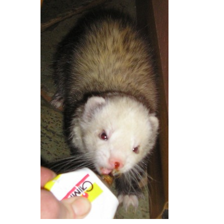
E - S H O P
HISTORIE 2022
O NÁS :-)
VÝROČNÍ ZPRÁVY
KONTAKT
JAK NÁM POMOCI
NAPSALI O NÁS