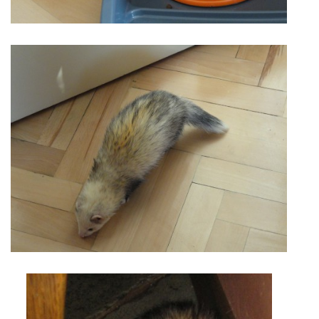
DFD - DOMOV FRETČÍCH DŮCHODCŮ
PODMÍNKY PŘEVZETÍ FRETKY.
O FRETCE
O FRETCE
PÉČE O FRETKU
CHCI SI POŘÍDIT FRETKU