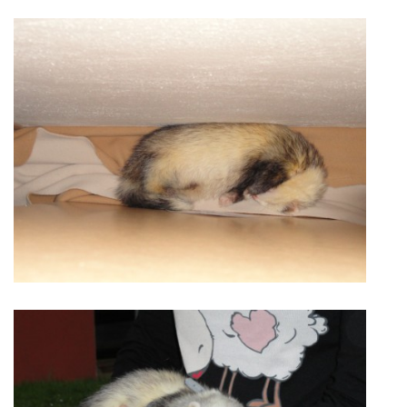
NATÁČENÍ V TELEVIZI
AKCE
SLUŽBY
HISTORIE - 2010 - 2020
JAK NÁM POMOCI - POMÁHAJÍ NÁM :-)
Fretky Boleslav, z.s.
Trnová 15