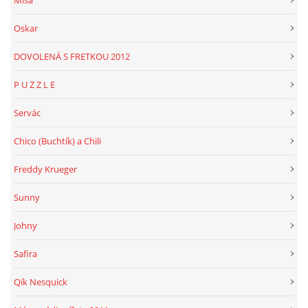
Míša
Oskar
DOVOLENÁ S FRETKOU 2012
P U Z Z L E
Servác
Chico (Buchtík) a Chili
Freddy Krueger
Sunny
Johny
Safira
Qík Nesquick