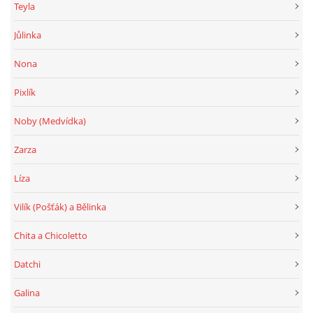
Teyla
Jůlinka
Nona
Pixlík
Noby (Medvídka)
Zarza
Líza
Vilík (Pošťák) a Bělinka
Chita a Chicoletto
Datchi
Galina