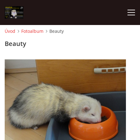
Úvod
Fotoalbum
Beauty
AKTUALITY
Beauty
FRETKY V ÚTULKU
K ADOPCI
V PÉČI
VIRTUÁLNÍ ADOPCE
V NOVÝCH DOMOVECH