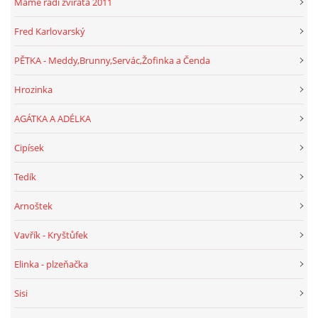
Máme rádi zvířata 2011
Fred Karlovarský
PĚTKA - Meddy,Brunny,Servác,Žofinka a Čenda
Hrozinka
AGÁTKA A ADÉLKA
Cipísek
Tedík
Arnoštek
Vavřík - Kryštůfek
Elinka - plzeňačka
Sisi