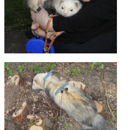
294 25 Katusice
602 692 130
info@fretkyboleslav.cz
© 2026 eStránky.cz
|
RSS
|
WebSlice
|
Tisk
|
Aktualizováno: 1. 8. 2026
|
Nahoru ↑