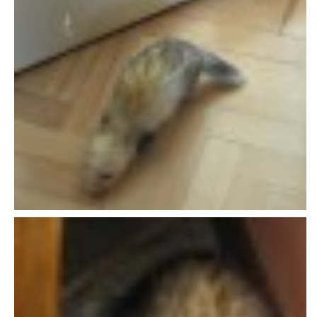
VÝCHOVA FRETKY
NEMOCI FRETEK
JAK FRETKA BYDLÍ
CESTOVÁNÍ S FRETKOU
JEDNA ČÍ VÍCE FRETEK?
KASTRACE
STRAVA
PODPORA