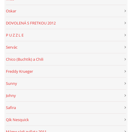
Oskar
DOVOLENÁ S FRETKOU 2012
P U Z Z L E
Servác
Chico (Buchtík) a Chili
Freddy Krueger
Sunny
Johny
Safira
Qík Nesquick
Máme rádi zvířata 2011