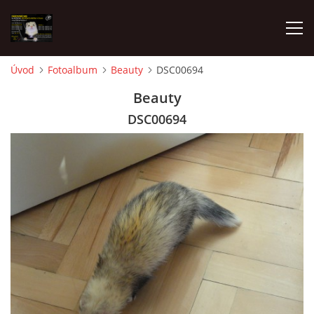
Úvod
Fotoalbum
Beauty
DSC00694
AKTUALITY
Beauty
DSC00694
FRETKY V ÚTULKU
K ADOPCI
V PÉČI
VIRTUÁLNÍ ADOPCE
V NOVÝCH DOMOVECH