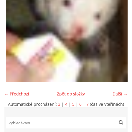
294 25 Katusice
602 692 130
info@fretkyboleslav.cz
© 2026 eStránky.cz
|
RSS
|
WebSlice
|
Tisk
|
Aktualizováno: 1. 8. 2026
|
Nahoru ↑
← Předchozí
Zpět do složky
Další →
Automatické procházení:
3
|
4
|
5
|
6
|
7
(čas ve vteřinách)