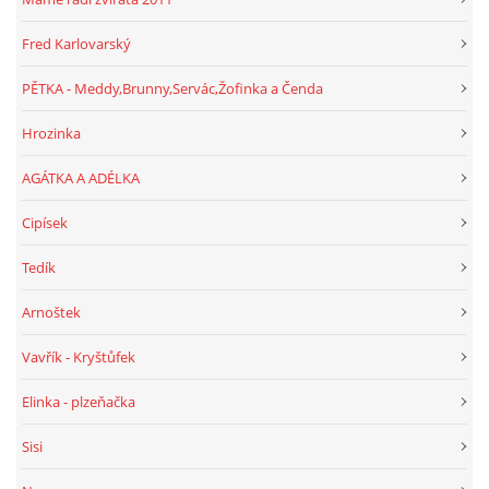
Fred Karlovarský
PĚTKA - Meddy,Brunny,Servác,Žofinka a Čenda
Hrozinka
AGÁTKA A ADÉLKA
Cipísek
Tedík
Arnoštek
Vavřík - Kryštůfek
Elinka - plzeňačka
Sisi