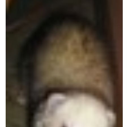
NATÁČENÍ V TELEVIZI
AKCE
SLUŽBY
HISTORIE - 2010 - 2020
JAK NÁM POMOCI - POMÁHAJÍ NÁM :-)
Fretky Boleslav, z.s.
Trnová 15