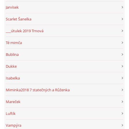
Jarvísek
Scarlet Šanelka
___útulek 2019 Trnová
Té mimča
Bublina
Dukke
Isabelka
Miminka2018 7 statečných a Růženka
Mareček
Luftík
Vampýra