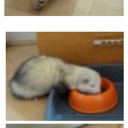
DFD - DOMOV FRETČÍCH DŮCHODCŮ
PODMÍNKY PŘEVZETÍ FRETKY.
O FRETCE
O FRETCE
PÉČE O FRETKU
CHCI SI POŘÍDIT FRETKU