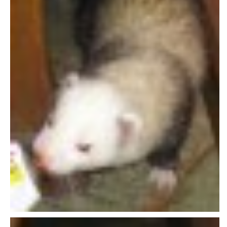
E - S H O P
HISTORIE 2022
O NÁS :-)
VÝROČNÍ ZPRÁVY
KONTAKT
JAK NÁM POMOCI
NAPSALI O NÁS