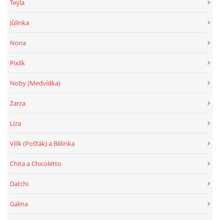
Teyla
Jůlinka
Nona
Pixlík
Noby (Medvídka)
Zarza
Líza
Vilík (Pošťák) a Bělinka
Chita a Chicoletto
Datchi
Galina