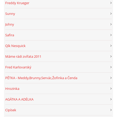
Freddy Krueger
Sunny
Johny
Safira
Qík Nesquick
Máme rádi zvířata 2011
Fred Karlovarský
PĚTKA - Meddy,Brunny,Servác,Žofinka a Čenda
Hrozinka
AGÁTKA A ADÉLKA
Cipísek