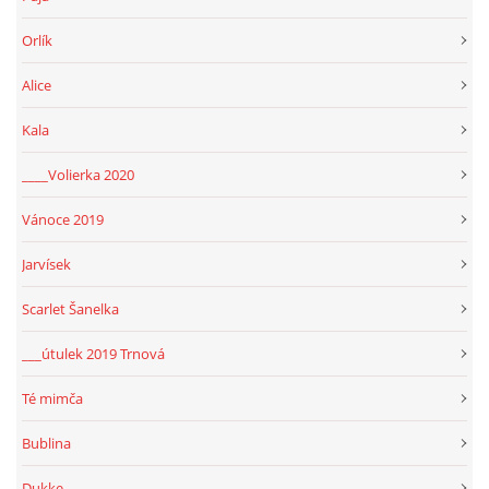
Orlík
Alice
Kala
____Volierka 2020
Vánoce 2019
Jarvísek
Scarlet Šanelka
___útulek 2019 Trnová
Té mimča
Bublina
Dukke