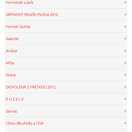
Forrestek a Jack
SRPNOVÝ SRAZÍK Plužná 2012
Forrest Gump
Gabriel
Avatar
Míša
Oskar
DOVOLENÁ S FRETKOU 2012
P U Z Z L E
Servác
Chico (Buchtík) a Chili