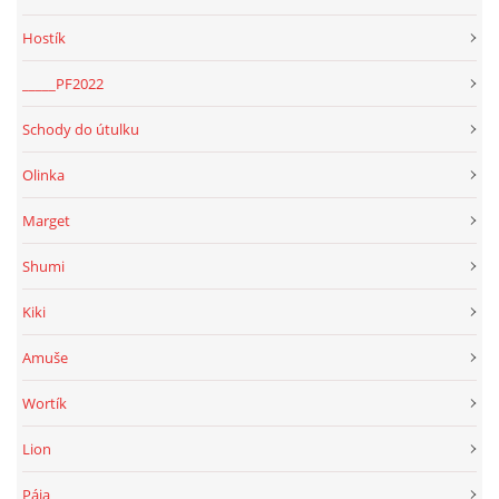
Hostík
_____PF2022
Schody do útulku
Olinka
Marget
Shumi
Kiki
Amuše
Wortík
Lion
Pája