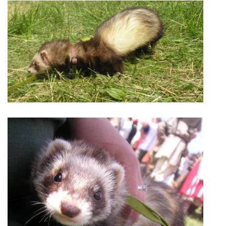
DFD - DOMOV FRETČÍCH DŮCHODCŮ
PODMÍNKY PŘEVZETÍ FRETKY.
O FRETCE
O FRETCE
PÉČE O FRETKU
CHCI SI POŘÍDIT FRETKU