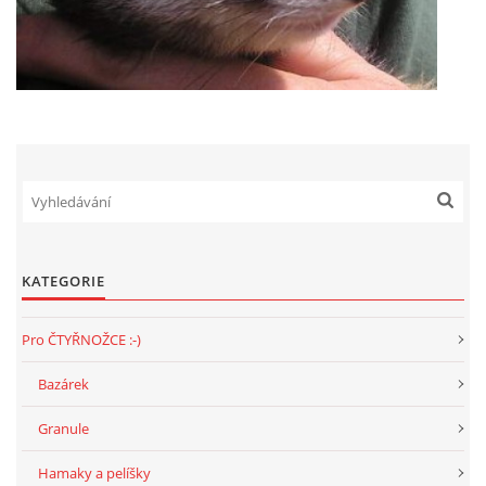
294 25 Katusice
602 692 130
info@fretkyboleslav.cz
© 2026 eStránky.cz
|
RSS
|
WebSlice
|
Tisk
|
Aktualizováno: 1. 8. 2026
|
Nahoru ↑
KATEGORIE
Pro ČTYŘNOŽCE :-)
Bazárek
Granule
Hamaky a pelíšky