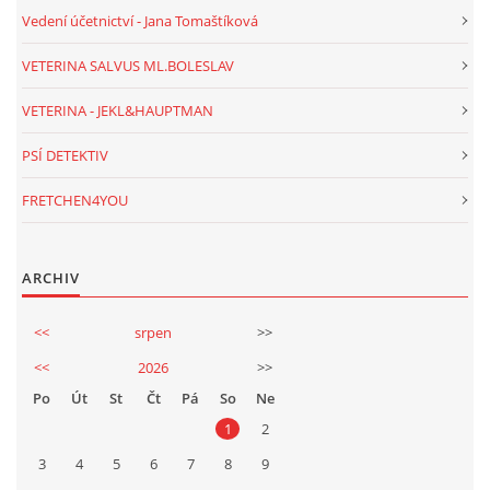
Vedení účetnictví - Jana Tomaštíková
VETERINA SALVUS ML.BOLESLAV
VETERINA - JEKL&HAUPTMAN
PSÍ DETEKTIV
FRETCHEN4YOU
ARCHIV
<<
srpen
>>
<<
2026
>>
Po
Út
St
Čt
Pá
So
Ne
1
2
3
4
5
6
7
8
9