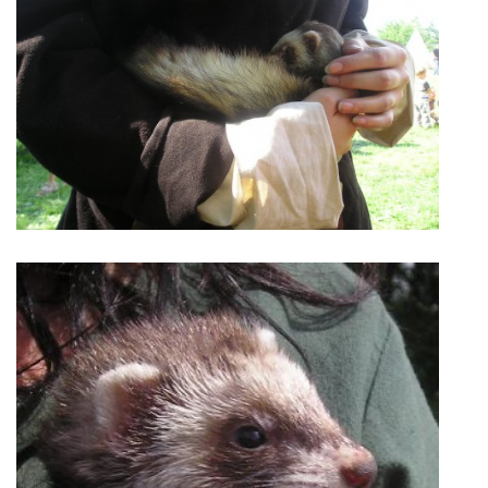
NATÁČENÍ V TELEVIZI
AKCE
SLUŽBY
HISTORIE - 2010 - 2020
JAK NÁM POMOCI - POMÁHAJÍ NÁM :-)
Fretky Boleslav, z.s.
Trnová 15