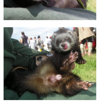
VÝCHOVA FRETKY
NEMOCI FRETEK
JAK FRETKA BYDLÍ
CESTOVÁNÍ S FRETKOU
JEDNA ČÍ VÍCE FRETEK?
KASTRACE
STRAVA
PODPORA