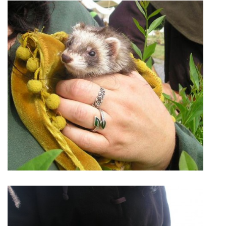
E - S H O P
HISTORIE 2022
O NÁS :-)
VÝROČNÍ ZPRÁVY
KONTAKT
JAK NÁM POMOCI
NAPSALI O NÁS