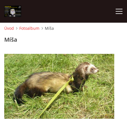
Úvod
Fotoalbum
Míša
AKTUALITY
Míša
FRETKY V ÚTULKU
K ADOPCI
V PÉČI
VIRTUÁLNÍ ADOPCE
V NOVÝCH DOMOVECH