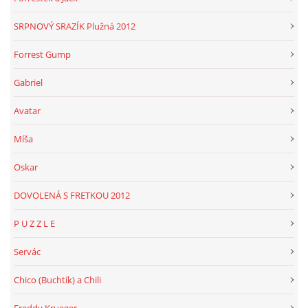
SRPNOVÝ SRAZÍK Plužná 2012
Forrest Gump
Gabriel
Avatar
Míša
Oskar
DOVOLENÁ S FRETKOU 2012
P U Z Z L E
Servác
Chico (Buchtík) a Chili
Freddy Krueger