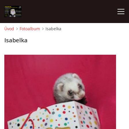
Úvod
Fotoalbum
Isabelka
AKTUALITY
Isabelka
FRETKY V ÚTULKU
K ADOPCI
V PÉČI
VIRTUÁLNÍ ADOPCE
V NOVÝCH DOMOVECH