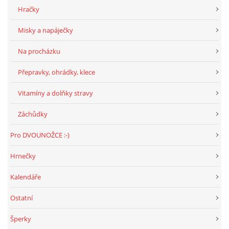
294 25 Katusice
Hračky
602 692 130
Misky a napáječky
info@fretkyboleslav.cz
Na procházku
© 2026 eStránky.cz
|
RSS
|
WebSlice
|
Tisk
|
Aktualizováno: 1. 8. 2026
|
Přepravky, ohrádky, klece
Nahoru ↑
Vitamíny a dolňky stravy
Záchůdky
Pro DVOUNOŽCE :-)
Hrnečky
Kalendáře
Ostatní
Šperky