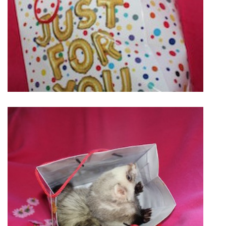
DFD - DOMOV FRETČÍCH DŮCHODCŮ
PODMÍNKY PŘEVZETÍ FRETKY.
O FRETCE
O FRETCE
PÉČE O FRETKU
CHCI SI POŘÍDIT FRETKU