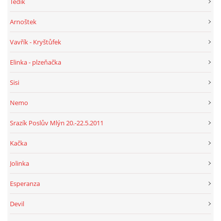
Tedík
Arnoštek
Vavřík - Kryštůfek
Elinka - plzeňačka
Sisi
Nemo
Srazík Poslův Mlýn 20.-22.5.2011
Kačka
Jolinka
Esperanza
Devil