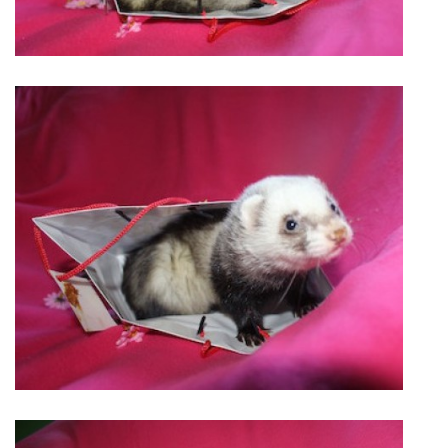
VÝCHOVA FRETKY
NEMOCI FRETEK
JAK FRETKA BYDLÍ
CESTOVÁNÍ S FRETKOU
JEDNA ČÍ VÍCE FRETEK?
KASTRACE
STRAVA
PODPORA