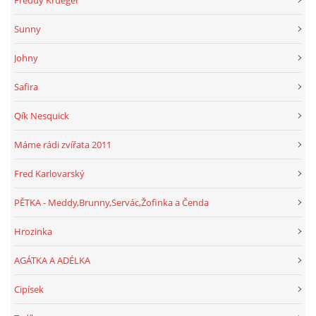
Sunny
Johny
Safira
Qík Nesquick
Máme rádi zvířata 2011
Fred Karlovarský
PĚTKA - Meddy,Brunny,Servác,Žofinka a Čenda
Hrozinka
AGÁTKA A ADÉLKA
Cipísek