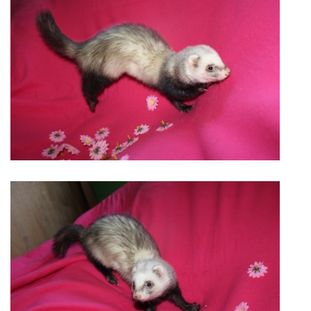
E - S H O P
HISTORIE 2022
O NÁS :-)
VÝROČNÍ ZPRÁVY
KONTAKT
JAK NÁM POMOCI
NAPSALI O NÁS