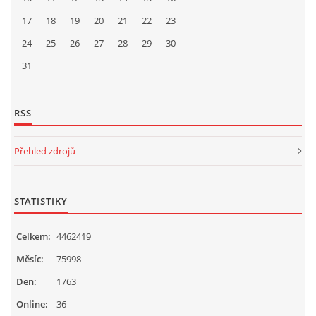
17
18
19
20
21
22
23
24
25
26
27
28
29
30
31
RSS
Přehled zdrojů
STATISTIKY
Celkem:
4462419
Měsíc:
75998
Den:
1763
Online:
36