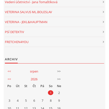
Vedení účetnictví - Jana Tomaštíková
VETERINA SALVUS ML.BOLESLAV
VETERINA - JEKL&HAUPTMAN
PSÍ DETEKTIV
FRETCHEN4YOU
ARCHIV
<<
srpen
>>
<<
2026
>>
Po
Út
St
Čt
Pá
So
Ne
1
2
3
4
5
6
7
8
9
10
11
12
13
14
15
16