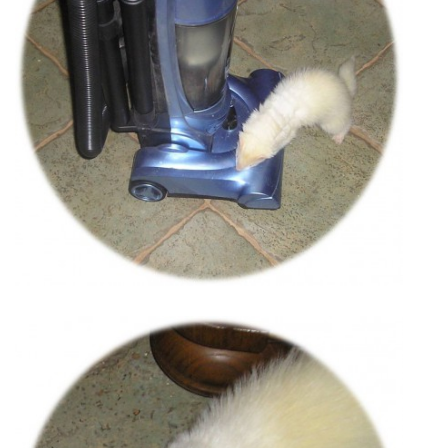
NATÁČENÍ V TELEVIZI
AKCE
SLUŽBY
HISTORIE - 2010 - 2020
JAK NÁM POMOCI - POMÁHAJÍ NÁM :-)
Fretky Boleslav, z.s.
Trnová 15