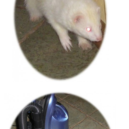
E - S H O P
HISTORIE 2022
O NÁS :-)
VÝROČNÍ ZPRÁVY
KONTAKT
JAK NÁM POMOCI
NAPSALI O NÁS