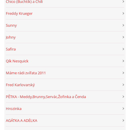
Chico (Buchtík) a Chili
Freddy Krueger
Sunny
Johny
Safira
Qík Nesquick
Máme rádi zvířata 2011
Fred Karlovarský
PĚTKA - Meddy,Brunny,Servác,Žofinka a Čenda
Hrozinka
AGÁTKA A ADÉLKA