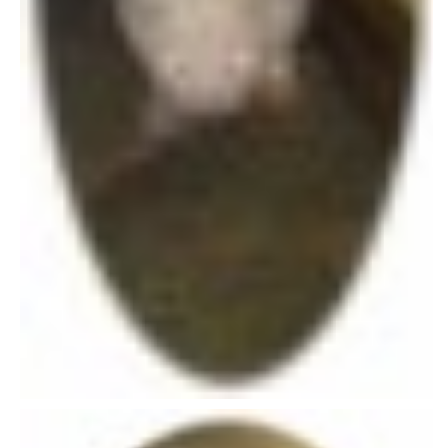
NATÁČENÍ V TELEVIZI
AKCE
SLUŽBY
HISTORIE - 2010 - 2020
JAK NÁM POMOCI - POMÁHAJÍ NÁM :-)
Fretky Boleslav, z.s.
Trnová 15