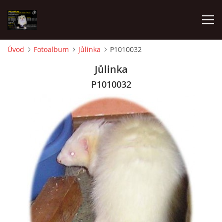
Úvod
Fotoalbum
Jůlinka
P1010032
AKTUALITY
Jůlinka
P1010032
FRETKY V ÚTULKU
K ADOPCI
V PÉČI
VIRTUÁLNÍ ADOPCE
V NOVÝCH DOMOVECH