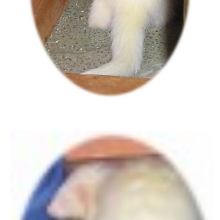
DFD - DOMOV FRETČÍCH DŮCHODCŮ
PODMÍNKY PŘEVZETÍ FRETKY.
O FRETCE
O FRETCE
PÉČE O FRETKU
CHCI SI POŘÍDIT FRETKU