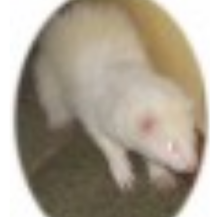
294 25 Katusice
602 692 130
info@fretkyboleslav.cz
© 2026 eStránky.cz
|
RSS
|
WebSlice
|
Tisk
|
Aktualizováno: 1. 8. 2026
|
Nahoru ↑