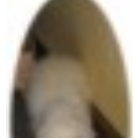
E - S H O P
HISTORIE 2022
O NÁS :-)
VÝROČNÍ ZPRÁVY
KONTAKT
JAK NÁM POMOCI
NAPSALI O NÁS