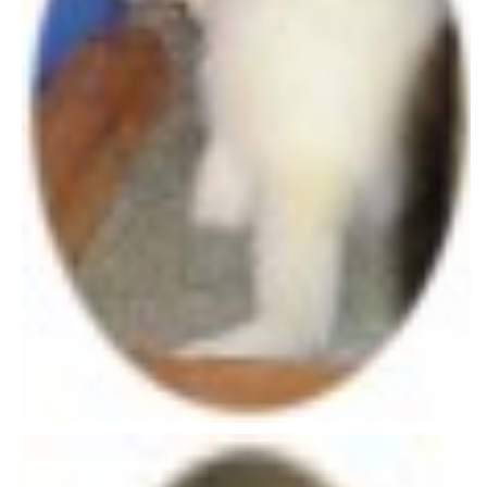
VÝCHOVA FRETKY
NEMOCI FRETEK
JAK FRETKA BYDLÍ
CESTOVÁNÍ S FRETKOU
JEDNA ČÍ VÍCE FRETEK?
KASTRACE
STRAVA
PODPORA