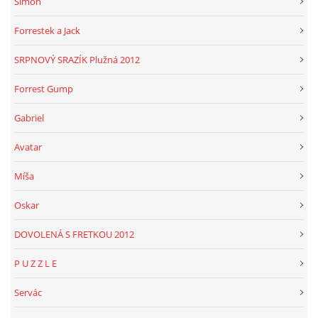
Simon
Forrestek a Jack
SRPNOVÝ SRAZÍK Plužná 2012
Forrest Gump
Gabriel
Avatar
Míša
Oskar
DOVOLENÁ S FRETKOU 2012
P U Z Z L E
Servác