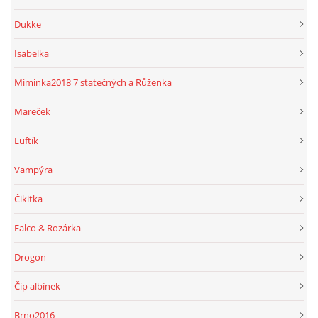
Dukke
Isabelka
Miminka2018 7 statečných a Růženka
Mareček
Luftík
Vampýra
Čikitka
Falco & Rozárka
Drogon
Čip albínek
Brno2016