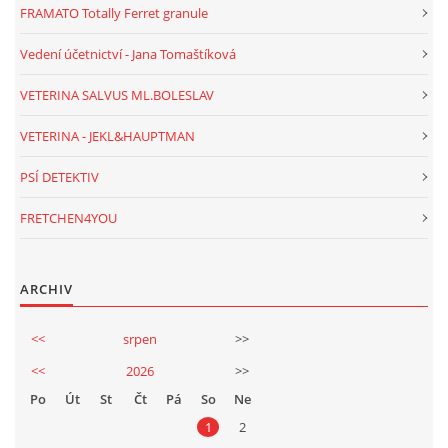
FRAMATO Totally Ferret granule
Vedení účetnictví - Jana Tomaštíková
VETERINA SALVUS ML.BOLESLAV
VETERINA - JEKL&HAUPTMAN
PSÍ DETEKTIV
FRETCHEN4YOU
ARCHIV
<<
srpen
>>
<<
2026
>>
Po
Út
St
Čt
Pá
So
Ne
1
2