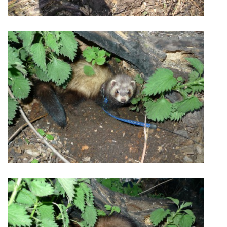
DFD - DOMOV FRETČÍCH DŮCHODCŮ
PODMÍNKY PŘEVZETÍ FRETKY.
O FRETCE
O FRETCE
PÉČE O FRETKU
CHCI SI POŘÍDIT FRETKU