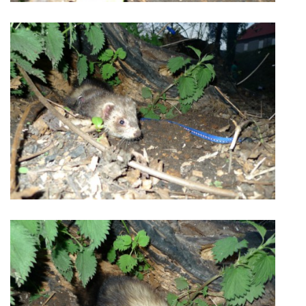
E - S H O P
HISTORIE 2022
O NÁS :-)
VÝROČNÍ ZPRÁVY
KONTAKT
JAK NÁM POMOCI
NAPSALI O NÁS