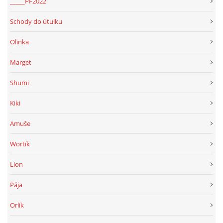
_____PF2022
Schody do útulku
Olinka
Marget
Shumi
Kiki
Amuše
Wortík
Lion
Pája
Orlík