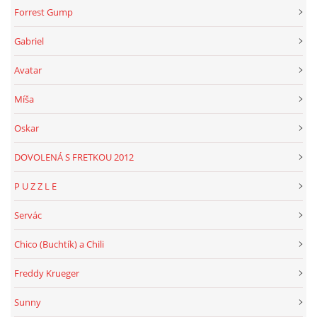
Forrest Gump
Gabriel
Avatar
Míša
Oskar
DOVOLENÁ S FRETKOU 2012
P U Z Z L E
Servác
Chico (Buchtík) a Chili
Freddy Krueger
Sunny