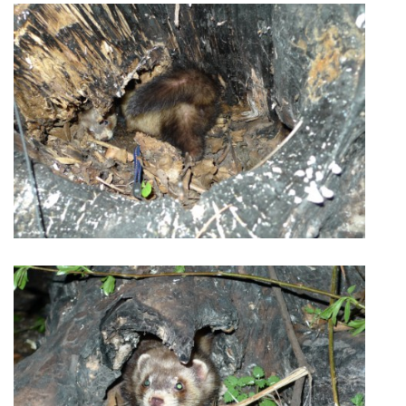
294 25 Katusice
602 692 130
info@fretkyboleslav.cz
© 2026 eStránky.cz
|
RSS
|
WebSlice
|
Tisk
|
Aktualizováno: 1. 8. 2026
|
Nahoru ↑