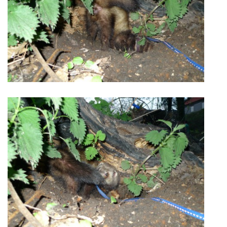
VÝCHOVA FRETKY
NEMOCI FRETEK
JAK FRETKA BYDLÍ
CESTOVÁNÍ S FRETKOU
JEDNA ČÍ VÍCE FRETEK?
KASTRACE
STRAVA
PODPORA