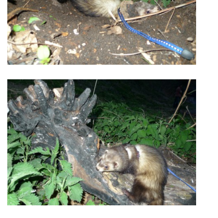
NATÁČENÍ V TELEVIZI
AKCE
SLUŽBY
HISTORIE - 2010 - 2020
JAK NÁM POMOCI - POMÁHAJÍ NÁM :-)
Fretky Boleslav, z.s.
Trnová 15