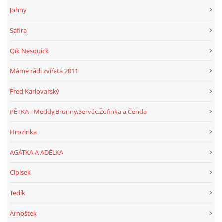
Johny
Safira
Qík Nesquick
Máme rádi zvířata 2011
Fred Karlovarský
PĚTKA - Meddy,Brunny,Servác,Žofinka a Čenda
Hrozinka
AGÁTKA A ADÉLKA
Cipísek
Tedík
Arnoštek