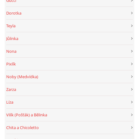
Gucci
Dorotka
Teyla
Jůlinka
Nona
Pixlík
Noby (Medvídka)
Zarza
Líza
Vilík (Pošťák) a Bělinka
Chita a Chicoletto