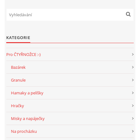
294 25 Katusice
602 692 130
info@fretkyboleslav.cz
KATEGORIE
© 2026 eStránky.cz
|
RSS
|
WebSlice
|
Tisk
|
Aktualizováno: 1. 8. 2026
|
Nahoru ↑
Pro ČTYŘNOŽCE :-)
Bazárek
Granule
Hamaky a pelíšky
Hračky
Misky a napáječky
Na procházku