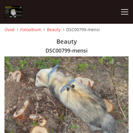
Úvod
Fotoalbum
Beauty
DSC00799-mensi
AKTUALITY
Beauty
DSC00799-mensi
FRETKY V ÚTULKU
K ADOPCI
V PÉČI
VIRTUÁLNÍ ADOPCE
V NOVÝCH DOMOVECH