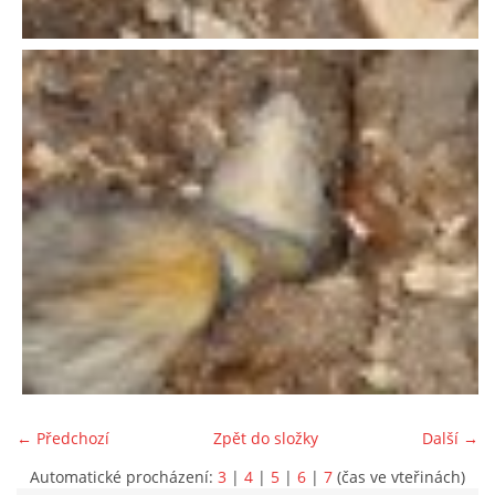
NATÁČENÍ V TELEVIZI
AKCE
SLUŽBY
HISTORIE - 2010 - 2020
JAK NÁM POMOCI - POMÁHAJÍ NÁM :-)
← Předchozí
Zpět do složky
Další →
Fretky Boleslav, z.s.
Automatické procházení:
3
|
4
|
5
|
6
|
7
(čas ve vteřinách)
Trnová 15