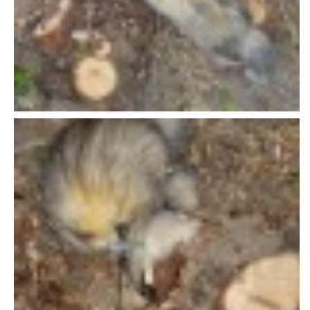
E - S H O P
HISTORIE 2022
O NÁS :-)
VÝROČNÍ ZPRÁVY
KONTAKT
JAK NÁM POMOCI
NAPSALI O NÁS