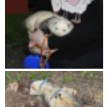
VÝCHOVA FRETKY
NEMOCI FRETEK
JAK FRETKA BYDLÍ
CESTOVÁNÍ S FRETKOU
JEDNA ČÍ VÍCE FRETEK?
KASTRACE
STRAVA
PODPORA