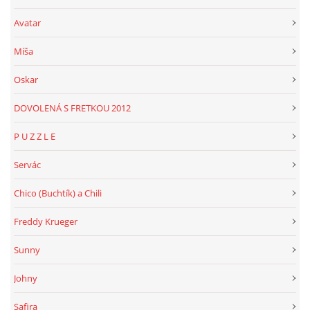
Avatar
Míša
Oskar
DOVOLENÁ S FRETKOU 2012
P U Z Z L E
Servác
Chico (Buchtík) a Chili
Freddy Krueger
Sunny
Johny
Safira