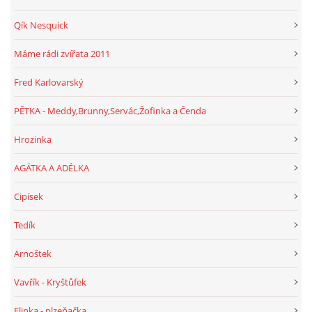
Qík Nesquick
Máme rádi zvířata 2011
Fred Karlovarský
PĚTKA - Meddy,Brunny,Servác,Žofinka a Čenda
Hrozinka
AGÁTKA A ADÉLKA
Cipísek
Tedík
Arnoštek
Vavřík - Kryštůfek
Elinka - plzeňačka