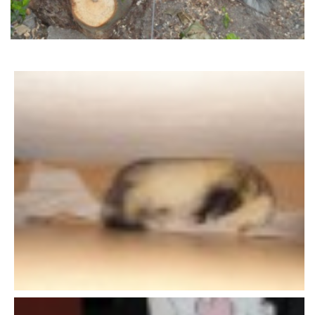
DFD - DOMOV FRETČÍCH DŮCHODCŮ
PODMÍNKY PŘEVZETÍ FRETKY.
O FRETCE
O FRETCE
PÉČE O FRETKU
CHCI SI POŘÍDIT FRETKU