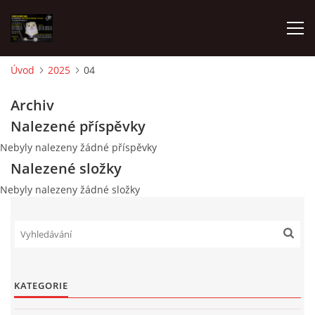
Úvod
2025
04
AKTUALITY
Archiv
Nalezené příspěvky
FRETKY V ÚTULKU
Nebyly nalezeny žádné příspěvky
Nalezené složky
K ADOPCI
Nebyly nalezeny žádné složky
V PÉČI
VIRTUÁLNÍ ADOPCE
KATEGORIE
V NOVÝCH DOMOVECH