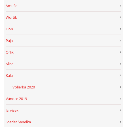
294 25 Katusice
Amuše
602 692 130
Wortík
info@fretkyboleslav.cz
Lion
© 2026 eStránky.cz
|
RSS
|
WebSlice
|
Tisk
|
Aktualizováno: 1. 8. 2026
|
Pája
Nahoru ↑
Orlík
Alice
Kala
____Volierka 2020
Vánoce 2019
Jarvísek
Scarlet Šanelka