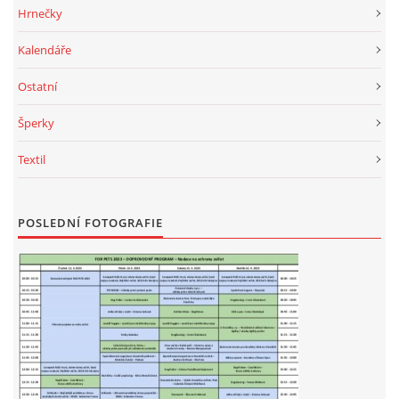
VÝCHOVA FRETKY
Hrnečky
Kalendáře
NEMOCI FRETEK
Ostatní
JAK FRETKA BYDLÍ
Šperky
Textil
CESTOVÁNÍ S FRETKOU
JEDNA ČÍ VÍCE FRETEK?
POSLEDNÍ FOTOGRAFIE
KASTRACE
STRAVA
PODPORA