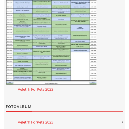
E - S H O P
HISTORIE 2022
O NÁS :-)
VÝROČNÍ ZPRÁVY
_______Veletrh ForPets 2023
KONTAKT
FOTOALBUM
JAK NÁM POMOCI
_______Veletrh ForPets 2023
NAPSALI O NÁS