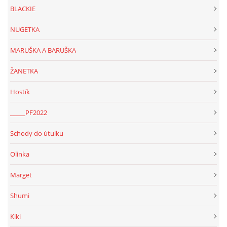
BLACKIE
NATÁČENÍ V TELEVIZI
NUGETKA
MARUŠKA A BARUŠKA
AKCE
ŽANETKA
SLUŽBY
Hostík
_____PF2022
HISTORIE - 2010 - 2020
Schody do útulku
Olinka
JAK NÁM POMOCI - POMÁHAJÍ NÁM :-)
Marget
Shumi
Fretky Boleslav, z.s.
Kiki
Trnová 15