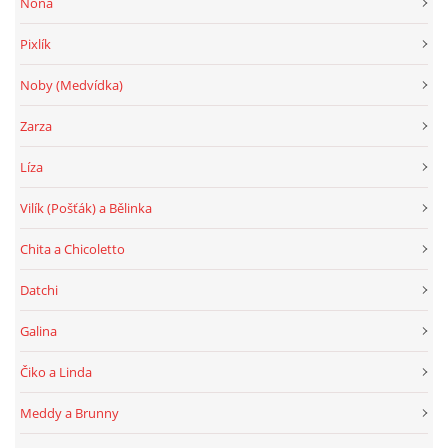
Nona
Pixlík
Noby (Medvídka)
Zarza
Líza
Vilík (Pošťák) a Bělinka
Chita a Chicoletto
Datchi
Galina
Čiko a Linda
Meddy a Brunny