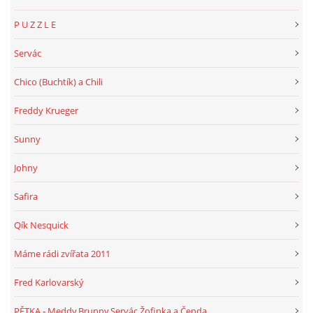
P U Z Z L E
Servác
Chico (Buchtík) a Chili
Freddy Krueger
Sunny
Johny
Safira
Qík Nesquick
Máme rádi zvířata 2011
Fred Karlovarský
PĚTKA - Meddy,Brunny,Servác,Žofinka a Čenda