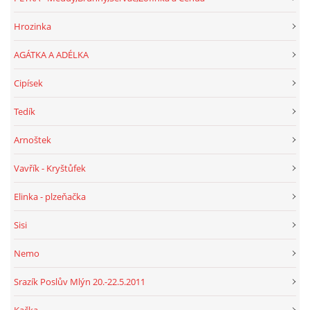
Hrozinka
AGÁTKA A ADÉLKA
Cipísek
Tedík
Arnoštek
Vavřík - Kryštůfek
Elinka - plzeňačka
Sisi
Nemo
Srazík Poslův Mlýn 20.-22.5.2011