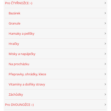
Pro ČTYŘNOŽCE :-)
Bazárek
DFD - DOMOV FRETČÍCH DŮCHODCŮ
Granule
PODMÍNKY PŘEVZETÍ FRETKY.
Hamaky a pelíšky
Hračky
O FRETCE
Misky a napáječky
Na procházku
O FRETCE
Přepravky, ohrádky, klece
PÉČE O FRETKU
Vitamíny a dolňky stravy
Záchůdky
CHCI SI POŘÍDIT FRETKU
Pro DVOUNOŽCE :-)