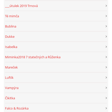
___útulek 2019 Trnová
Té mimča
Bublina
Dukke
Isabelka
Miminka2018 7 statečných a Růženka
Mareček
Luftík
Vampýra
Čikitka
Falco & Rozárka