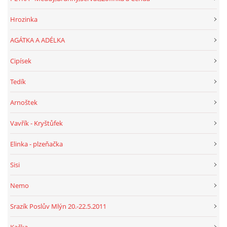
Hrozinka
AGÁTKA A ADÉLKA
Cipísek
Tedík
Arnoštek
Vavřík - Kryštůfek
Elinka - plzeňačka
Sisi
Nemo
Srazík Poslův Mlýn 20.-22.5.2011