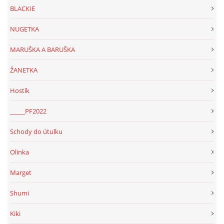
BLACKIE
NATÁČENÍ V TELEVIZI
NUGETKA
MARUŠKA A BARUŠKA
AKCE
ŽANETKA
SLUŽBY
Hostík
_____PF2022
HISTORIE - 2010 - 2020
Schody do útulku
Olinka
JAK NÁM POMOCI - POMÁHAJÍ NÁM :-)
Marget
Shumi
Fretky Boleslav, z.s.
Kiki
Trnová 15