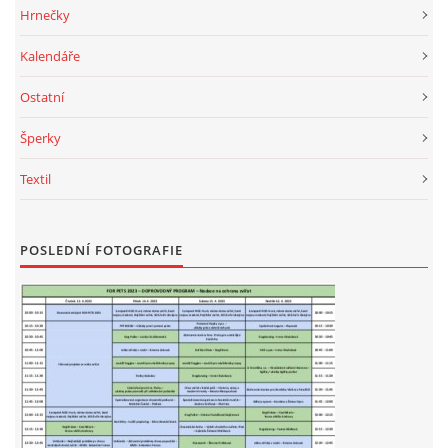
VÝCHOVA FRETKY
Hrnečky
Kalendáře
NEMOCI FRETEK
Ostatní
JAK FRETKA BYDLÍ
Šperky
Textil
CESTOVÁNÍ S FRETKOU
JEDNA ČÍ VÍCE FRETEK?
POSLEDNÍ FOTOGRAFIE
KASTRACE
STRAVA
PODPORA