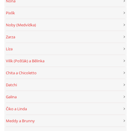
Nona
Pixlík
Noby (Medvídka)
Zarza
Líza
Vilík (Pošťák) a Bělinka
Chita a Chicoletto
Datchi
Galina
Čiko a Linda
Meddy a Brunny