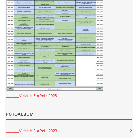
E - S H O P
HISTORIE 2022
O NÁS :-)
VÝROČNÍ ZPRÁVY
_______Veletrh ForPets 2023
KONTAKT
FOTOALBUM
JAK NÁM POMOCI
_______Veletrh ForPets 2023
NAPSALI O NÁS