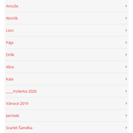
294 25 Katusice
Amuše
602 692 130
Wortík
info@fretkyboleslav.cz
Lion
© 2026 eStránky.cz
|
RSS
|
WebSlice
|
Tisk
|
Aktualizováno: 1. 8. 2026
|
Pája
Nahoru ↑
Orlík
Alice
Kala
____Volierka 2020
Vánoce 2019
Jarvísek
Scarlet Šanelka