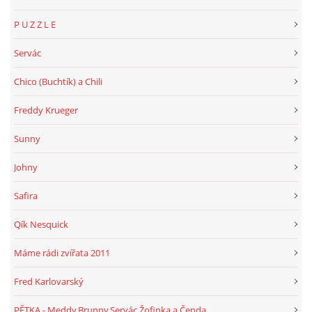
P U Z Z L E
Servác
Chico (Buchtík) a Chili
Freddy Krueger
Sunny
Johny
Safira
Qík Nesquick
Máme rádi zvířata 2011
Fred Karlovarský
PĚTKA - Meddy,Brunny,Servác,Žofinka a Čenda