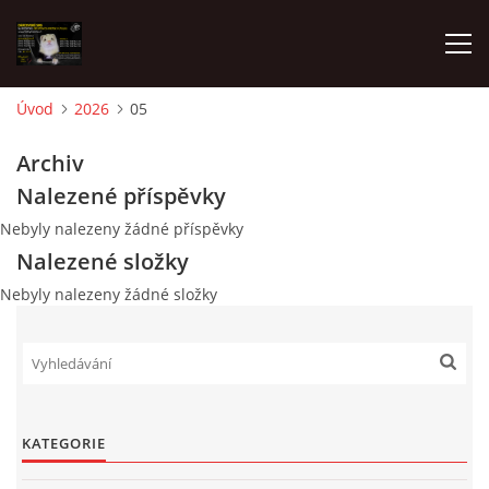
Úvod
2026
05
AKTUALITY
Archiv
Nalezené příspěvky
FRETKY V ÚTULKU
Nebyly nalezeny žádné příspěvky
Nalezené složky
K ADOPCI
Nebyly nalezeny žádné složky
V PÉČI
VIRTUÁLNÍ ADOPCE
KATEGORIE
V NOVÝCH DOMOVECH