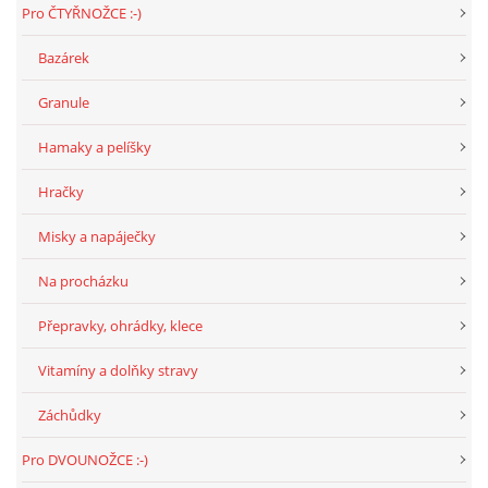
Pro ČTYŘNOŽCE :-)
Bazárek
DFD - DOMOV FRETČÍCH DŮCHODCŮ
Granule
PODMÍNKY PŘEVZETÍ FRETKY.
Hamaky a pelíšky
Hračky
O FRETCE
Misky a napáječky
Na procházku
O FRETCE
Přepravky, ohrádky, klece
PÉČE O FRETKU
Vitamíny a dolňky stravy
Záchůdky
CHCI SI POŘÍDIT FRETKU
Pro DVOUNOŽCE :-)