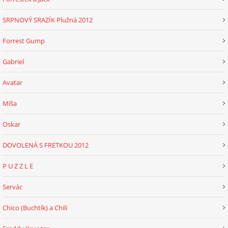
SRPNOVÝ SRAZÍK Plužná 2012
Forrest Gump
Gabriel
Avatar
Míša
Oskar
DOVOLENÁ S FRETKOU 2012
P U Z Z L E
Servác
Chico (Buchtík) a Chili