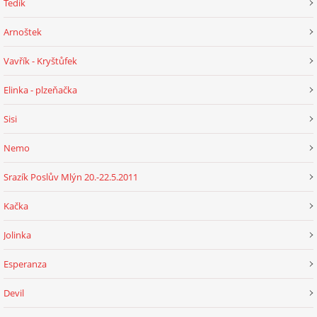
Tedík
Arnoštek
Vavřík - Kryštůfek
Elinka - plzeňačka
Sisi
Nemo
Srazík Poslův Mlýn 20.-22.5.2011
Kačka
Jolinka
Esperanza
Devil