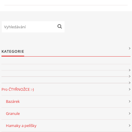
VÝCHOVA FRETKY
NEMOCI FRETEK
JAK FRETKA BYDLÍ
KATEGORIE
CESTOVÁNÍ S FRETKOU
JEDNA ČÍ VÍCE FRETEK?
Pro ČTYŘNOŽCE :-)
KASTRACE
Bazárek
STRAVA
Granule
Hamaky a pelíšky
PODPORA