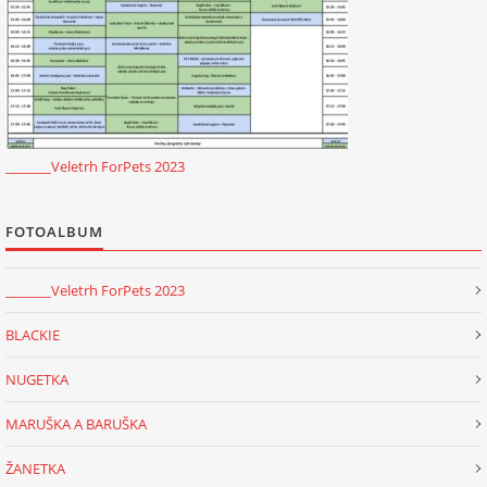
294 25 Katusice
602 692 130
info@fretkyboleslav.cz
© 2026 eStránky.cz
|
RSS
|
WebSlice
|
Tisk
|
Aktualizováno: 1. 8. 2026
|
Nahoru ↑
_______Veletrh ForPets 2023
FOTOALBUM
_______Veletrh ForPets 2023
BLACKIE
NUGETKA
MARUŠKA A BARUŠKA
ŽANETKA