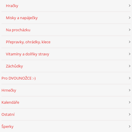
Hračky
E - S H O P
Misky a napáječky
Na procházku
HISTORIE 2022
Přepravky, ohrádky, klece
O NÁS :-)
Vitamíny a dolňky stravy
Záchůdky
VÝROČNÍ ZPRÁVY
Pro DVOUNOŽCE :-)
Hrnečky
KONTAKT
Kalendáře
JAK NÁM POMOCI
Ostatní
Šperky
NAPSALI O NÁS