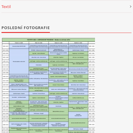
Textil
NATÁČENÍ V TELEVIZI
POSLEDNÍ FOTOGRAFIE
AKCE
SLUŽBY
HISTORIE - 2010 - 2020
JAK NÁM POMOCI - POMÁHAJÍ NÁM :-)
Fretky Boleslav, z.s.
Trnová 15