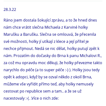
28.3.22
DFD - DOMOV FRETČÍCH DŮCHODCŮ
Ráno jsem dostala šokující zprávu, a to že hned dnes
nám chce vrátit slečna Michaela z Karviné holky
PODMÍNKY PŘEVZETÍ FRETKY.
Marušku a Barušku. Slečna se omlouvá, že přecenila
své možnosti, holky jí utíkají z klece a její přítel je
O FRETCE
nechce přijmout. Nedá se nic dělat, holky putují zpět k
nám. Prozatím do dočasky do Brna k panu Michalovi R.,
za což mu opravdu moc děkuji, že holky převezme takto
O FRETCE
narychlo do péče (a to super péče :-) ). Holky jsou tedy
opět k adopci, když by se ozval někdo z okolí Brna,
PÉČE O FRETKU
můžeme vše vyřídit přímo teď, aby holky nemusely
cestovat po republice sem a tam.. a že se už
CHCI SI POŘÍDIT FRETKU
nacestovaly :-(. .Více o nich zde: