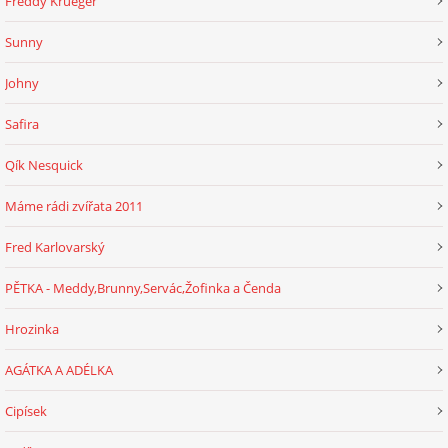
Freddy Krueger
Sunny
Johny
Safira
Qík Nesquick
Máme rádi zvířata 2011
Fred Karlovarský
PĚTKA - Meddy,Brunny,Servác,Žofinka a Čenda
Hrozinka
AGÁTKA A ADÉLKA
Cipísek