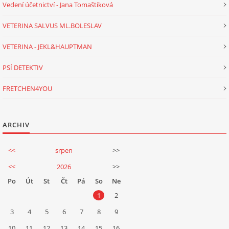
Vedení účetnictví - Jana Tomaštíková
VETERINA SALVUS ML.BOLESLAV
VETERINA - JEKL&HAUPTMAN
PSÍ DETEKTIV
FRETCHEN4YOU
ARCHIV
<<
srpen
>>
<<
2026
>>
Po
Út
St
Čt
Pá
So
Ne
1
2
3
4
5
6
7
8
9
10
11
12
13
14
15
16