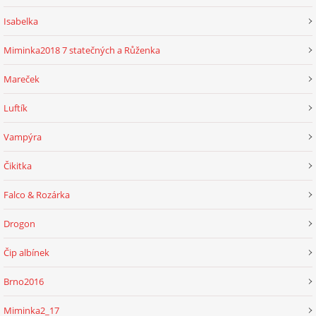
Isabelka
Miminka2018 7 statečných a Růženka
Mareček
Luftík
Vampýra
Čikitka
Falco & Rozárka
Drogon
Čip albínek
Brno2016
Miminka2_17