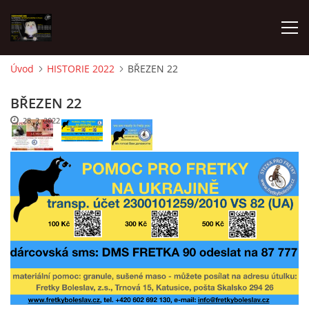
Úvod
HISTORIE 2022
BŘEZEN 22
AKTUALITY
BŘEZEN 22
28. 2. 2022
FRETKY V ÚTULKU
K ADOPCI
V PÉČI
VIRTUÁLNÍ ADOPCE
V NOVÝCH DOMOVECH