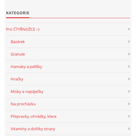
294 25 Katusice
602 692 130
KATEGORIE
info@fretkyboleslav.cz
Pro ČTYŘNOŽCE :-)
© 2026 eStránky.cz
|
RSS
|
WebSlice
|
Tisk
|
Aktualizováno: 1. 8. 2026
|
Bazárek
Nahoru ↑
Granule
Hamaky a pelíšky
Hračky
Misky a napáječky
Na procházku
Přepravky, ohrádky, klece
Vitamíny a dolňky stravy