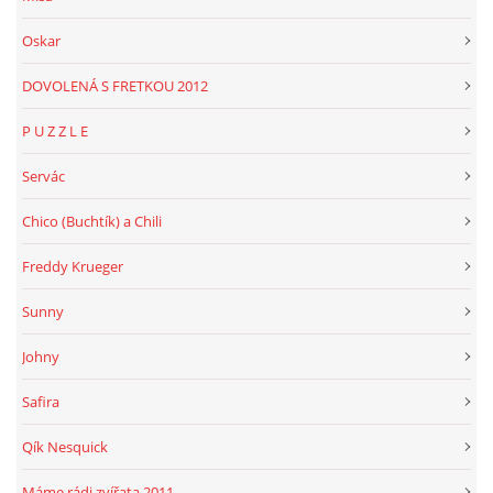
Oskar
DOVOLENÁ S FRETKOU 2012
P U Z Z L E
Servác
Chico (Buchtík) a Chili
Freddy Krueger
Sunny
Johny
Safira
Qík Nesquick
Máme rádi zvířata 2011