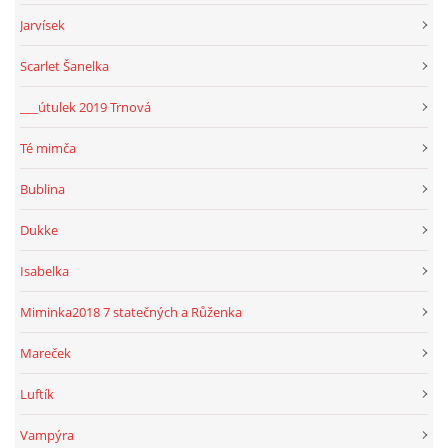
Jarvísek
Scarlet Šanelka
___útulek 2019 Trnová
Té mimča
Bublina
Dukke
Isabelka
Miminka2018 7 statečných a Růženka
Mareček
Luftík
Vampýra