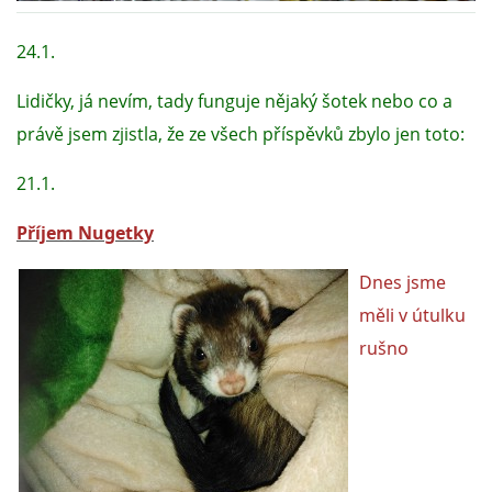
24.1.
DFD - DOMOV FRETČÍCH DŮCHODCŮ
Lidičky, já nevím, tady funguje nějaký šotek nebo co a
PODMÍNKY PŘEVZETÍ FRETKY.
právě jsem zjistla, že ze všech příspěvků zbylo jen toto:
21.1.
O FRETCE
Příjem Nugetky
Dnes jsme 
O FRETCE
měli v útulku 
rušno 
PÉČE O FRETKU
CHCI SI POŘÍDIT FRETKU