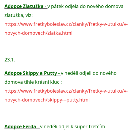
Adopce Zlatuška - 
v pátek odjela do nového domova 
zlatuška, viz: 
E - S H O P
https://www.fretkyboleslav.cz/clanky/fretky-v-utulku/v-
novych-domovech/zlatka.html
HISTORIE 2022
O NÁS :-)
23.1. 
Adopce Skippy a Putty - 
v neděli odjeli do nového 
VÝROČNÍ ZPRÁVY
domova tihle krásní kluci: 
https://www.fretkyboleslav.cz/clanky/fretky-v-utulku/v-
KONTAKT
novych-domovech/skippy---putty.html
JAK NÁM POMOCI
Adopce Ferda - 
v neděli odjel k super fretčím 
NAPSALI O NÁS