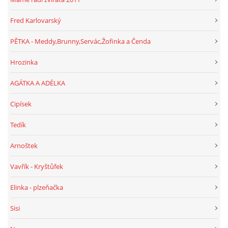
Fred Karlovarský
PĚTKA - Meddy,Brunny,Servác,Žofinka a Čenda
Hrozinka
AGÁTKA A ADÉLKA
Cipísek
Tedík
Arnoštek
Vavřík - Kryštůfek
Elinka - plzeňačka
Sisi