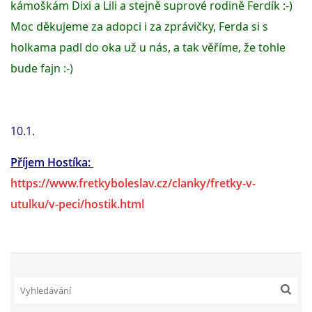
kámoškám Dixi a Lili a stejně suprové rodině Ferdík :-) 
Moc děkujeme za adopci i za zprávičky, Ferda si s 
NATÁČENÍ V TELEVIZI
holkama padl do oka už u nás, a tak věříme, že tohle 
bude fajn :-) 
AKCE
SLUŽBY
10.1.
Příjem Hostíka:
HISTORIE - 2010 - 2020
https://www.fretkyboleslav.cz/clanky/fretky-v-
utulku/v-peci/hostik.html
JAK NÁM POMOCI - POMÁHAJÍ NÁM :-)
Fretky Boleslav, z.s.
Trnová 15