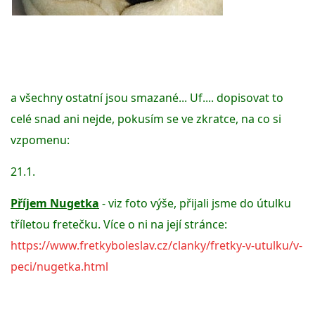
VÝCHOVA FRETKY
NEMOCI FRETEK
JAK FRETKA BYDLÍ
a všechny ostatní jsou smazané... Uf.... dopisovat to 
celé snad ani nejde, pokusím se ve zkratce, na co si 
CESTOVÁNÍ S FRETKOU
vzpomenu: 
21.1. 
JEDNA ČÍ VÍCE FRETEK?
Příjem Nugetka
 - viz foto výše, přijali jsme do útulku 
KASTRACE
tříletou fretečku. Více o ni na její stránce: 
https://www.fretkyboleslav.cz/clanky/fretky-v-utulku/v-
STRAVA
peci/nugetka.html
PODPORA