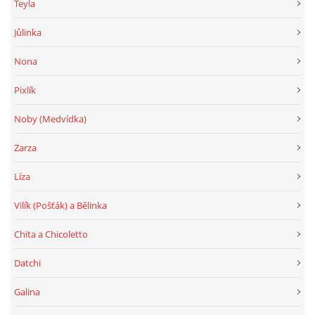
Teyla
Jůlinka
Nona
Pixlík
Noby (Medvídka)
Zarza
Líza
Vilík (Pošťák) a Bělinka
Chita a Chicoletto
Datchi
Galina