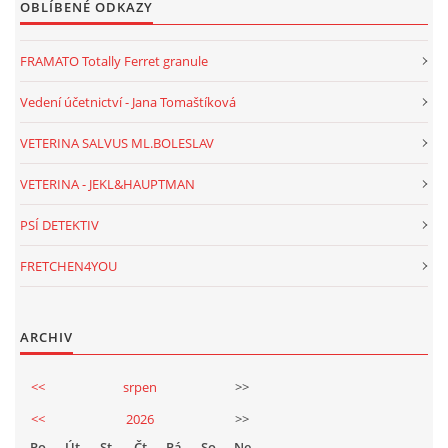
OBLÍBENÉ ODKAZY
FRAMATO Totally Ferret granule
Vedení účetnictví - Jana Tomaštíková
VETERINA SALVUS ML.BOLESLAV
VETERINA - JEKL&HAUPTMAN
PSÍ DETEKTIV
FRETCHEN4YOU
ARCHIV
<<
srpen
>>
<<
2026
>>
Po
Út
St
Čt
Pá
So
Ne