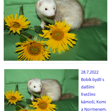
DFD - DOMOV FRETČÍCH DŮCHODCŮ
PODMÍNKY PŘEVZETÍ FRETKY.
O FRETCE
O FRETCE
28.7.2022
Bobík bydlí s
PÉČE O FRETKU
dalšími
fretčími
CHCI SI POŘÍDIT FRETKU
kámoši, Komi
a Normenem.