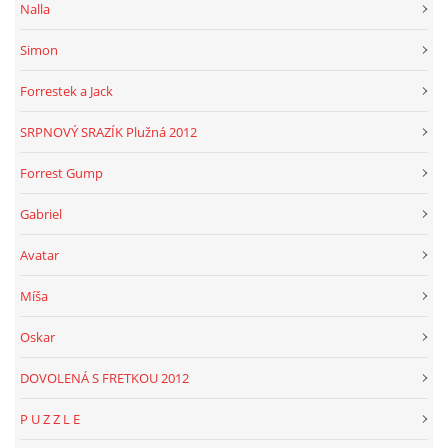
Nalla
Simon
Forrestek a Jack
SRPNOVÝ SRAZÍK Plužná 2012
Forrest Gump
Gabriel
Avatar
Míša
Oskar
DOVOLENÁ S FRETKOU 2012
P U Z Z L E