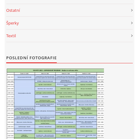
294 25 Katusice
Ostatní
602 692 130
info@fretkyboleslav.cz
Šperky
Textil
© 2026 eStránky.cz
|
RSS
|
WebSlice
|
Tisk
|
Aktualizováno: 1. 8. 2026
|
Nahoru ↑
POSLEDNÍ FOTOGRAFIE