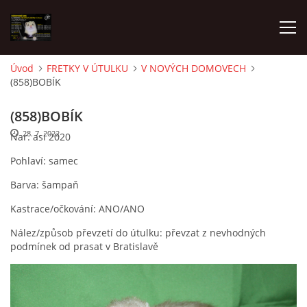
Úvod
FRETKY V ÚTULKU
V NOVÝCH DOMOVECH
(858)BOBÍK
AKTUALITY
(858)BOBÍK
FRETKY V ÚTULKU
28. 7. 2022
Nar. asi 2020
Pohlaví: samec
K ADOPCI
Barva: šampaň
Kastrace/očkování: ANO/ANO
V PÉČI
Nález/způsob převzetí do útulku: převzat z nevhodných
podmínek od prasat v Bratislavě
VIRTUÁLNÍ ADOPCE
V NOVÝCH DOMOVECH