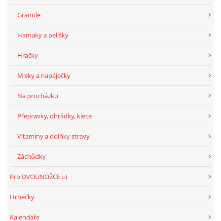
Granule
NATÁČENÍ V TELEVIZI
Hamaky a pelíšky
AKCE
Hračky
Misky a napáječky
SLUŽBY
Na procházku
HISTORIE - 2010 - 2020
Přepravky, ohrádky, klece
Vitamíny a dolňky stravy
JAK NÁM POMOCI - POMÁHAJÍ NÁM :-)
Záchůdky
Pro DVOUNOŽCE :-)
Hrnečky
Fretky Boleslav, z.s.
Trnová 15
Kalendáře