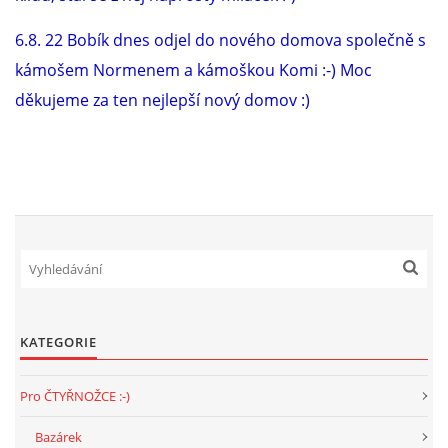
6.8. 22 Bobík dnes odjel do nového domova společně s
E - S H O P
kámošem Normenem a kámoškou Komi :-) Moc
děkujeme za ten nejlepší nový domov :)
HISTORIE 2022
O NÁS :-)
VÝROČNÍ ZPRÁVY
KONTAKT
KATEGORIE
JAK NÁM POMOCI
Pro ČTYŘNOŽCE :-)
NAPSALI O NÁS
Bazárek