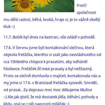
VÝCHOVA FRETKY
Fretčí
společnost
NEMOCI FRETEK
mu dělá radost, běhá, kvoká, hraje si. Je to vážně skvělý
kluk :-)
JAK FRETKA BYDLÍ
11.7. Bobík byl dnes na kastraci, vše zvládl v pohodě.
CESTOVÁNÍ S FRETKOU
17.6. V červnu jsme byli kontaktování slečnou, která
objevila freťáčka, kterého si vzali jako nezvládnutého od
JEDNA ČÍ VÍCE FRETEK?
cca 10tiletého chlapce k prasatům, aby odháněl
hlodavce. Freťáček žil mezi prasaty a byl nešťastný.
KASTRACE
Proto se slečně domluvila s majiteli, kontaktovala nás a
my jsme si 17.6. v Bratislavě freťáčka vyzvedli. Smrděl..
STRAVA
od prasat.. Za dopravu moc moc děkujeme Mufovi
:-) Ale jak zjistil, že má dostatek jídla, běhání, pohody a
klidu, stal se z něj naprostý miláček :-)
PODPORA