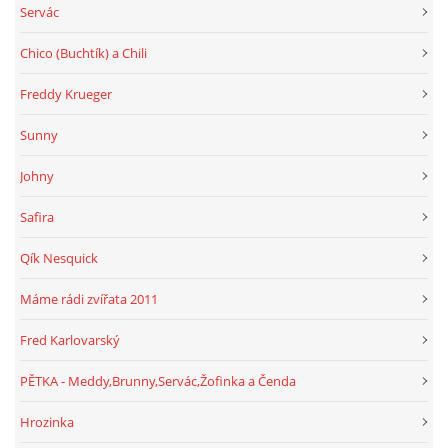
Servác
Chico (Buchtík) a Chili
Freddy Krueger
Sunny
Johny
Safira
Qík Nesquick
Máme rádi zvířata 2011
Fred Karlovarský
PĚTKA - Meddy,Brunny,Servác,Žofinka a Čenda
Hrozinka