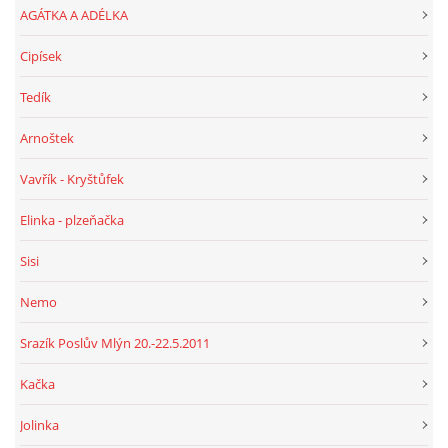
AGÁTKA A ADÉLKA
Cipísek
Tedík
Arnoštek
Vavřík - Kryštůfek
Elinka - plzeňačka
Sisi
Nemo
Srazík Poslův Mlýn 20.-22.5.2011
Kačka
Jolinka