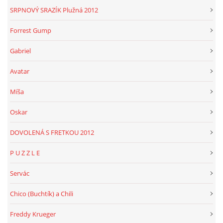
SRPNOVÝ SRAZÍK Plužná 2012
Forrest Gump
Gabriel
Avatar
Míša
Oskar
DOVOLENÁ S FRETKOU 2012
P U Z Z L E
Servác
Chico (Buchtík) a Chili
Freddy Krueger