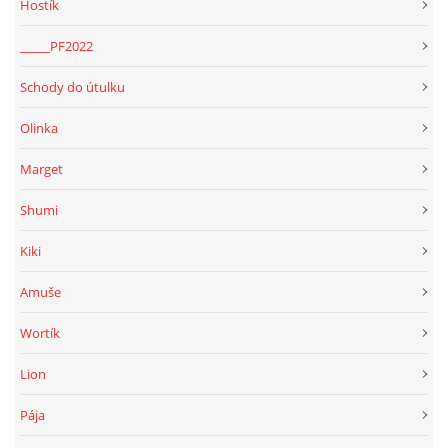
Hostík
_____PF2022
Schody do útulku
Olinka
Marget
Shumi
Kiki
Amuše
Wortík
Lion
Pája