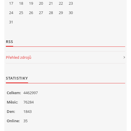
17
18
19
20
21
22
23
24
25
26
27
28
29
30
31
RSS
Přehled zdrojů
STATISTIKY
Celkem:
4462997
Měsíc:
76284
Den:
1843
Online:
35