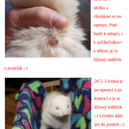
VÝCHOVA FRETKY
útulku a
chystáme se na
NEMOCI FRETEK
operaci. Poté
bude k adopci, i
JAK FRETKA BYDLÍ
k začátečníkovi
a dětem, je to
CESTOVÁNÍ S FRETKOU
úžasný miláček
a postelák :-)
JEDNA ČÍ VÍCE FRETEK?
26.5. Livinka je
KASTRACE
po operaci a po
kastraci a je to
STRAVA
úžasný miláček
:-) Livinku dám
jen do postele :-)
PODPORA