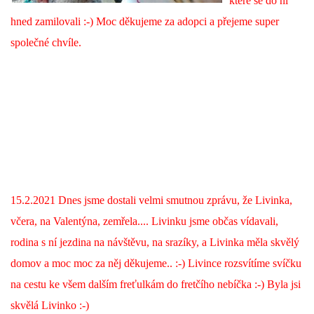
které se do ni
hned zamilovali :-) Moc děkujeme za adopci a přejeme super
NATÁČENÍ V TELEVIZI
společné chvíle.
AKCE
SLUŽBY
HISTORIE - 2010 - 2020
15.2.2021 Dnes jsme dostali velmi smutnou zprávu, že Livinka,
JAK NÁM POMOCI - POMÁHAJÍ NÁM :-)
včera, na Valentýna, zemřela.... Livinku jsme občas vídavali,
rodina s ní jezdina na návštěvu, na srazíky, a Livinka měla skvělý
domov a moc moc za něj děkujeme.. :-) Livince rozsvítíme svíčku
Fretky Boleslav, z.s.
na cestu ke všem dalším freťulkám do fretčího nebíčka :-) Byla jsi
Trnová 15
skvělá Livinko :-)