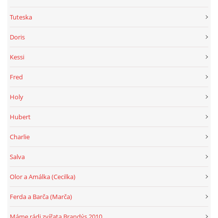
Tuteska
Doris
Kessi
Fred
Holy
Hubert
Charlie
Salva
Olor a Amálka (Cecilka)
Ferda a Barča (Marča)
Máme rádi zvířata Brandýs 2010