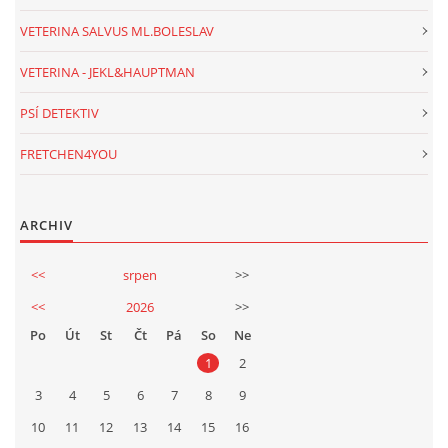
VETERINA SALVUS ML.BOLESLAV
VETERINA - JEKL&HAUPTMAN
PSÍ DETEKTIV
FRETCHEN4YOU
ARCHIV
<<
srpen
>>
<<
2026
>>
Po
Út
St
Čt
Pá
So
Ne
1
2
3
4
5
6
7
8
9
10
11
12
13
14
15
16