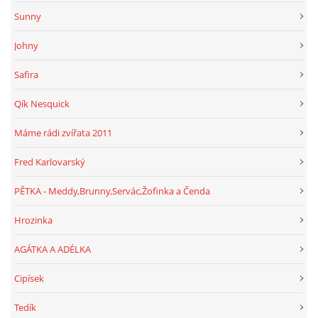
Sunny
Johny
Safira
Qík Nesquick
Máme rádi zvířata 2011
Fred Karlovarský
PĚTKA - Meddy,Brunny,Servác,Žofinka a Čenda
Hrozinka
AGÁTKA A ADÉLKA
Cipísek
Tedík