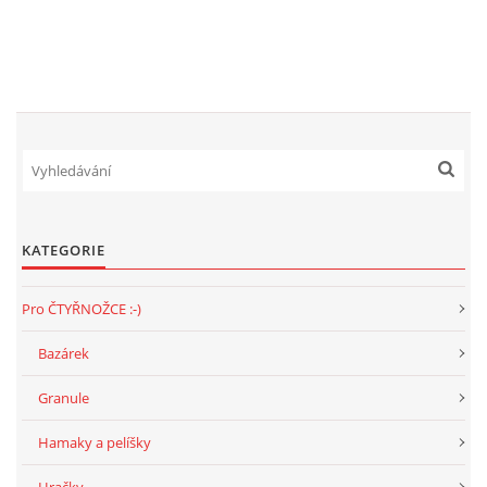
294 25 Katusice
602 692 130
info@fretkyboleslav.cz
© 2026 eStránky.cz
|
RSS
|
WebSlice
|
Tisk
|
Aktualizováno: 1. 8. 2026
|
Nahoru ↑
KATEGORIE
Pro ČTYŘNOŽCE :-)
Bazárek
Granule
Hamaky a pelíšky