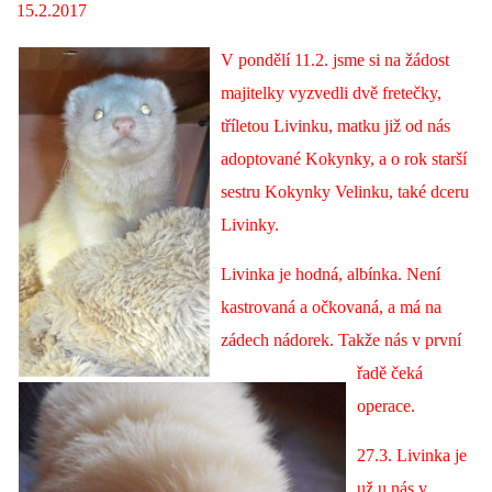
15.2.2017
DFD - DOMOV FRETČÍCH DŮCHODCŮ
V pondělí 11.2. jsme si na žádost
majitelky vyzvedli dvě fretečky,
PODMÍNKY PŘEVZETÍ FRETKY.
tříletou Livinku, matku již od nás
adoptované Kokynky, a o rok starší
sestru Kokynky Velinku, také dceru
O FRETCE
Livinky.
Livinka je hodná, albínka. Není
O FRETCE
kastrovaná a očkovaná, a má na
zádech nádorek. Takže nás v první
PÉČE O FRETKU
řadě čeká
operace.
CHCI SI POŘÍDIT FRETKU
​27.3. Livinka je
už u nás v