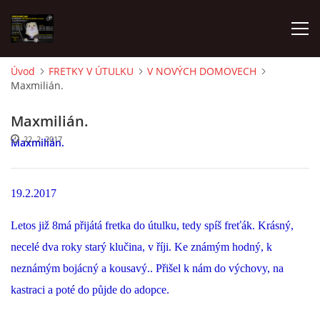
Úvod
FRETKY V ÚTULKU
V NOVÝCH DOMOVECH
Maxmilián.
AKTUALITY
Maxmilián.
FRETKY V ÚTULKU
22. 2. 2017
Maxmilián.
K ADOPCI
19.2.2017
Letos již 8má přijátá fretka do útulku, tedy spíš freťák. Krásný,
V PÉČI
necelé dva roky starý klučina, v říji. Ke známým hodný, k
neznámým bojácný a kousavý.. Přišel k nám do výchovy, na
VIRTUÁLNÍ ADOPCE
kastraci a poté do půjde do adopce.
V NOVÝCH DOMOVECH