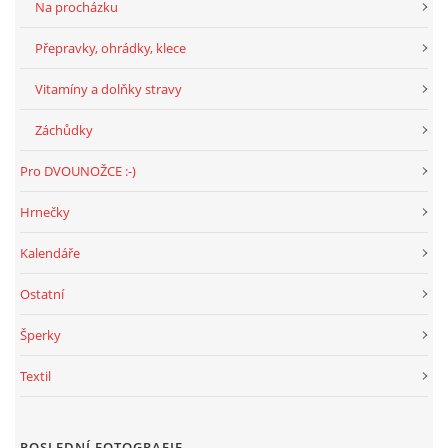
VÝCHOVA FRETKY
Na procházku
Přepravky, ohrádky, klece
NEMOCI FRETEK
Vitamíny a dolňky stravy
JAK FRETKA BYDLÍ
Záchůdky
Pro DVOUNOŽCE :-)
CESTOVÁNÍ S FRETKOU
Hrnečky
JEDNA ČÍ VÍCE FRETEK?
Kalendáře
Ostatní
KASTRACE
Šperky
STRAVA
Textil
PODPORA
POSLEDNÍ FOTOGRAFIE