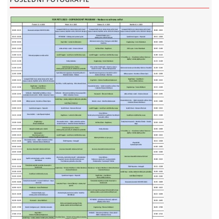
E - S H O P
HISTORIE 2022
O NÁS :-)
VÝROČNÍ ZPRÁVY
KONTAKT
JAK NÁM POMOCI
NAPSALI O NÁS