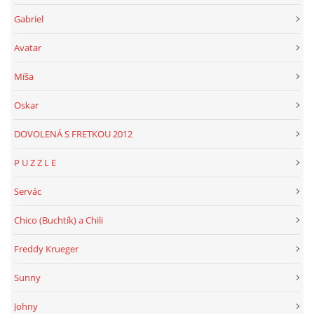
Gabriel
Avatar
Míša
Oskar
DOVOLENÁ S FRETKOU 2012
P U Z Z L E
Servác
Chico (Buchtík) a Chili
Freddy Krueger
Sunny
Johny