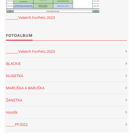
NATÁČENÍ V TELEVIZI
_______Veletrh ForPets 2023
AKCE
FOTOALBUM
SLUŽBY
_______Veletrh ForPets 2023
BLACKIE
HISTORIE - 2010 - 2020
NUGETKA
MARUŠKA A BARUŠKA
JAK NÁM POMOCI - POMÁHAJÍ NÁM :-)
ŽANETKA
Hostík
Fretky Boleslav, z.s.
_____PF2022
Trnová 15