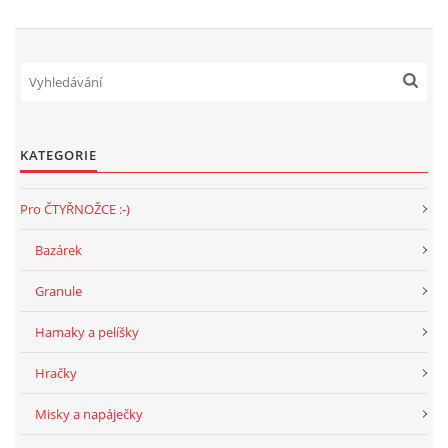
DFD - DOMOV FRETČÍCH DŮCHODCŮ
PODMÍNKY PŘEVZETÍ FRETKY.
KATEGORIE
O FRETCE
Pro ČTYŘNOŽCE :-)
Bazárek
O FRETCE
Granule
PÉČE O FRETKU
Hamaky a pelíšky
Hračky
CHCI SI POŘÍDIT FRETKU
Misky a napáječky