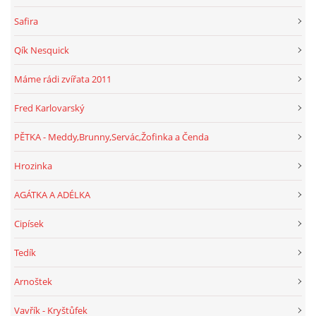
Safira
Qík Nesquick
Máme rádi zvířata 2011
Fred Karlovarský
PĚTKA - Meddy,Brunny,Servác,Žofinka a Čenda
Hrozinka
AGÁTKA A ADÉLKA
Cipísek
Tedík
Arnoštek
Vavřík - Kryštůfek