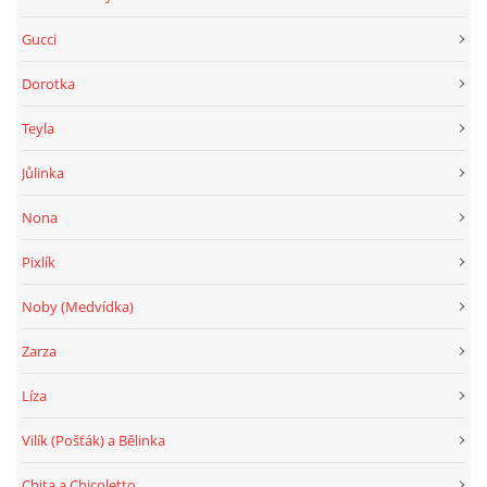
Gucci
Dorotka
Teyla
Jůlinka
Nona
Pixlík
Noby (Medvídka)
Zarza
Líza
Vilík (Pošťák) a Bělinka
Chita a Chicoletto