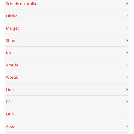
294 25 Katusice
Schody do útulku
602 692 130
Olinka
info@fretkyboleslav.cz
Marget
© 2026 eStránky.cz
|
RSS
|
WebSlice
|
Tisk
|
Aktualizováno: 1. 8. 2026
|
Shumi
Nahoru ↑
Kiki
Amuše
Wortík
Lion
Pája
Orlík
Alice