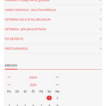
FRAMATO Totally Ferret granule
Vedení účetnictví - Jana Tomaštíková
VETERINA SALVUS ML.BOLESLAV
VETERINA - JEKL&HAUPTMAN
PSÍ DETEKTIV
FRETCHEN4YOU
ARCHIV
<<
srpen
>>
<<
2026
>>
Po
Út
St
Čt
Pá
So
Ne
1
2
3
4
5
6
7
8
9