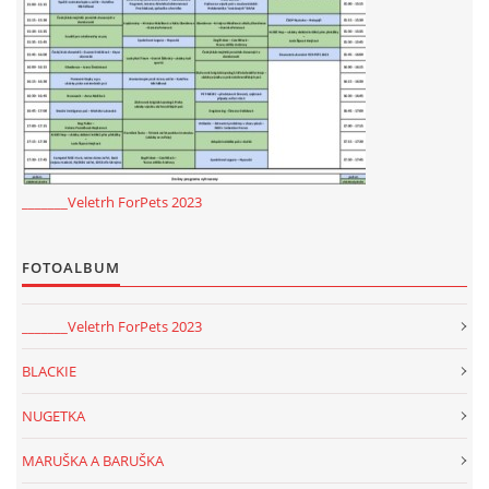
294 25 Katusice
602 692 130
info@fretkyboleslav.cz
© 2026 eStránky.cz
|
RSS
|
WebSlice
|
Tisk
|
Aktualizováno: 1. 8. 2026
|
Nahoru ↑
_______Veletrh ForPets 2023
FOTOALBUM
_______Veletrh ForPets 2023
BLACKIE
NUGETKA
MARUŠKA A BARUŠKA