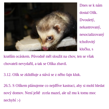
Dnes se k nám
dostal Olík.
DFD - DOMOV FRETČÍCH DŮCHODCŮ
Dvouletý,
nekastrovaný,
PODMÍNKY PŘEVZETÍ FRETKY.
nesocializovaný
tchořovitý
O FRETCE
klučka, s
kratším ocáskem. Původně měl sloužit na chov, ten se však
chovateli nevydařil, a tak se Olíka zbavil.
O FRETCE
3.12. Olík se zklidňuje a stává se z něho fajn kluk.
PÉČE O FRETKU
26.5. S Olíkem plánujeme co nejdříve kastraci, aby si mohl hledat
nový domov. Není ještě zcela mazel, ale už mu k tomu moc
CHCI SI POŘÍDIT FRETKU
nechybí :-)