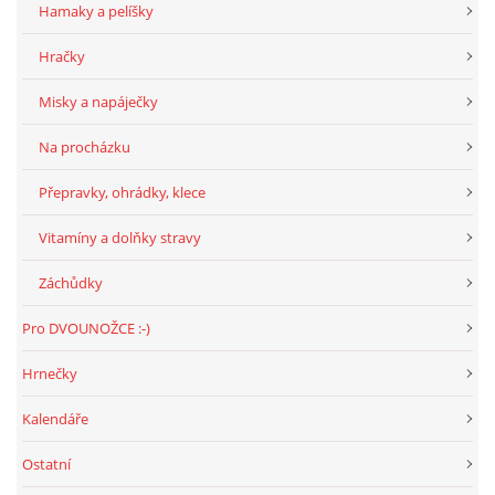
Hamaky a pelíšky
Hračky
E - S H O P
Misky a napáječky
HISTORIE 2022
Na procházku
Přepravky, ohrádky, klece
O NÁS :-)
Vitamíny a dolňky stravy
VÝROČNÍ ZPRÁVY
Záchůdky
Pro DVOUNOŽCE :-)
KONTAKT
Hrnečky
JAK NÁM POMOCI
Kalendáře
Ostatní
NAPSALI O NÁS