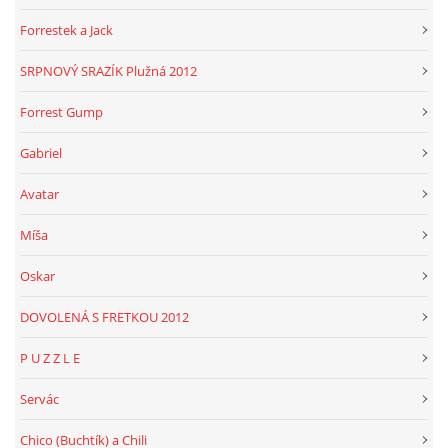
Forrestek a Jack
SRPNOVÝ SRAZÍK Plužná 2012
Forrest Gump
Gabriel
Avatar
Míša
Oskar
DOVOLENÁ S FRETKOU 2012
P U Z Z L E
Servác
Chico (Buchtík) a Chili