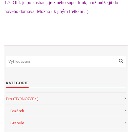
VÝCHOVA FRETKY
1.7. Olík je po kastraci, je z něho super kluk, a už může jít do
nového domova. Možno i k jiným fretkám :-)
NEMOCI FRETEK
JAK FRETKA BYDLÍ
CESTOVÁNÍ S FRETKOU
JEDNA ČÍ VÍCE FRETEK?
KATEGORIE
KASTRACE
Pro ČTYŘNOŽCE :-)
STRAVA
Bazárek
Granule
PODPORA