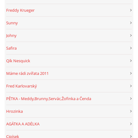
Freddy Krueger
Sunny
Johny
Safira
Qík Nesquick
Máme rádi zvířata 2011
Fred Karlovarský
PĚTKA - Meddy,Brunny,Servác,Žofinka a Čenda
Hrozinka
AGÁTKA A ADÉLKA
Cipísek