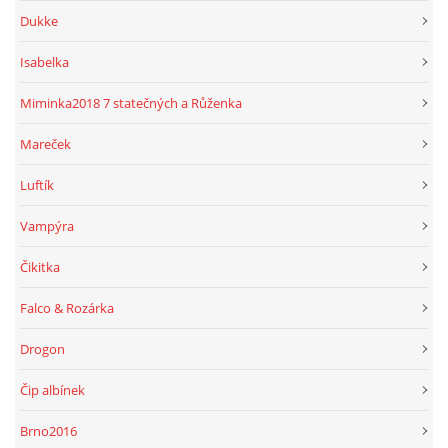
Dukke
Isabelka
Miminka2018 7 statečných a Růženka
Mareček
Luftík
Vampýra
Čikitka
Falco & Rozárka
Drogon
Čip albínek
Brno2016