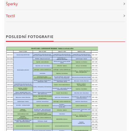
Šperky
NATÁČENÍ V TELEVIZI
Textil
AKCE
POSLEDNÍ FOTOGRAFIE
SLUŽBY
HISTORIE - 2010 - 2020
JAK NÁM POMOCI - POMÁHAJÍ NÁM :-)
Fretky Boleslav, z.s.
Trnová 15