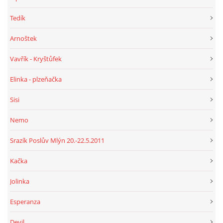
Tedík
Arnoštek
Vavřík - Kryštůfek
Elinka - plzeňačka
Sisi
Nemo
Srazík Poslův Mlýn 20.-22.5.2011
Kačka
Jolinka
Esperanza
Devil