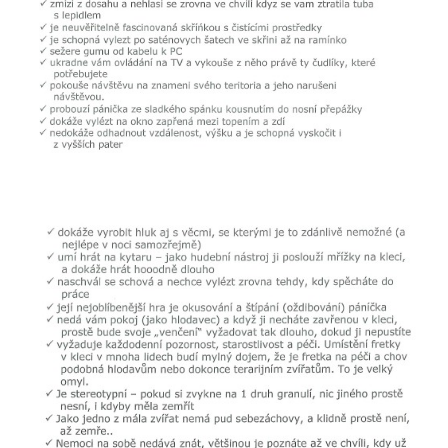
E - S H O P
HISTORIE 2022
O NÁS :-)
VÝROČNÍ ZPRÁVY
KONTAKT
JAK NÁM POMOCI
NAPSALI O NÁS