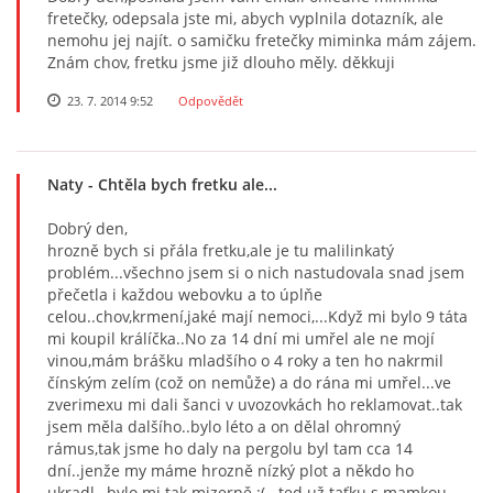
fretečky, odepsala jste mi, abych vyplnila dotazník, ale
nemohu jej najít. o samičku fretečky miminka mám zájem.
Znám chov, fretku jsme již dlouho měly. děkkuji
23. 7. 2014 9:52
Odpovědět
Naty
- Chtěla bych fretku ale...
Dobrý den,
hrozně bych si přála fretku,ale je tu malilinkatý
problém...všechno jsem si o nich nastudovala snad jsem
přečetla i každou webovku a to úplňe
celou..chov,krmení,jaké mají nemoci,...Když mi bylo 9 táta
mi koupil králíčka..No za 14 dní mi umřel ale ne mojí
vinou,mám brášku mladšího o 4 roky a ten ho nakrmil
čínským zelím (což on nemůže) a do rána mi umřel...ve
zverimexu mi dali šanci v uvozovkách ho reklamovat..tak
jsem měla dalšího..bylo léto a on dělal ohromný
rámus,tak jsme ho daly na pergolu byl tam cca 14
dní..jenže my máme hrozně nízký plot a někdo ho
ukradl,..bylo mi tak mizerně :(...ted už taťku s mamkou