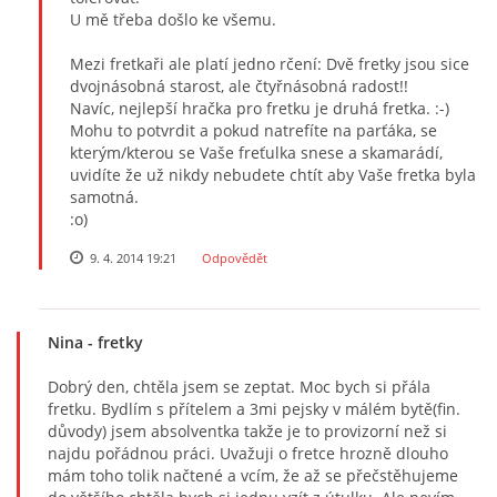
U mě třeba došlo ke všemu.
Mezi fretkaři ale platí jedno rčení: Dvě fretky jsou sice
dvojnásobná starost, ale čtyřnásobná radost!!
Navíc, nejlepší hračka pro fretku je druhá fretka. :-)
Mohu to potvrdit a pokud natrefíte na parťáka, se
kterým/kterou se Vaše freťulka snese a skamarádí,
uvidíte že už nikdy nebudete chtít aby Vaše fretka byla
samotná.
:o)
9. 4. 2014 19:21
Odpovědět
Nina
- fretky
Dobrý den, chtěla jsem se zeptat. Moc bych si přála
fretku. Bydlím s přítelem a 3mi pejsky v málém bytě(fin.
důvody) jsem absolventka takže je to provizorní než si
najdu pořádnou práci. Uvažuji o fretce hrozně dlouho
mám toho tolik načtené a vcím, že až se přečstěhujeme