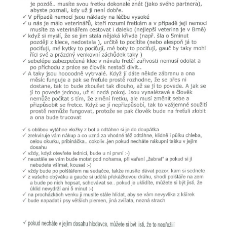
NATÁČENÍ V TELEVIZI
AKCE
SLUŽBY
HISTORIE - 2010 - 2020
JAK NÁM POMOCI - POMÁHAJÍ NÁM :-)
Fretky Boleslav, z.s.
Trnová 15