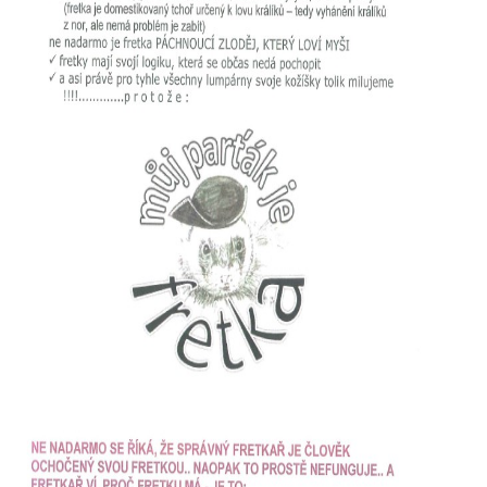
294 25 Katusice
602 692 130
info@fretkyboleslav.cz
© 2026 eStránky.cz
|
RSS
|
WebSlice
|
Tisk
|
Aktualizováno: 1. 8. 2026
|
Nahoru ↑