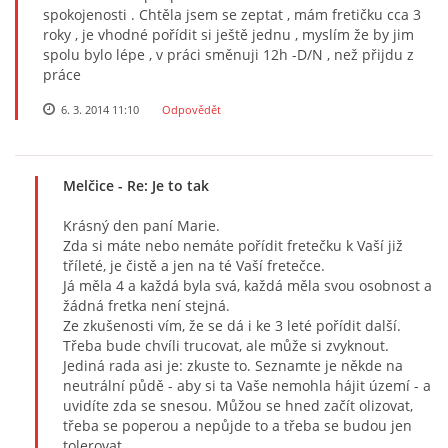
spokojenosti . Chtěla jsem se zeptat , mám fretičku cca 3
roky , je vhodné pořídit si ještě jednu , myslím že by jim
spolu bylo lépe , v práci směnuji 12h -D/N , než přijdu z
práce
6. 3. 2014 11:10
Odpovědět
Melčice
- Re: Je to tak
Krásný den paní Marie.
Zda si máte nebo nemáte pořídit fretečku k Vaší již
tříleté, je čistě a jen na té Vaší fretečce.
Já měla 4 a každá byla svá, každá měla svou osobnost a
žádná fretka není stejná.
Ze zkušenosti vím, že se dá i ke 3 leté pořídit další.
Třeba bude chvíli trucovat, ale může si zvyknout.
Jediná rada asi je: zkuste to. Seznamte je někde na
neutrální půdě - aby si ta Vaše nemohla hájit území - a
uvidíte zda se snesou. Můžou se hned začít olizovat,
třeba se poperou a nepůjde to a třeba se budou jen
tolerovat.