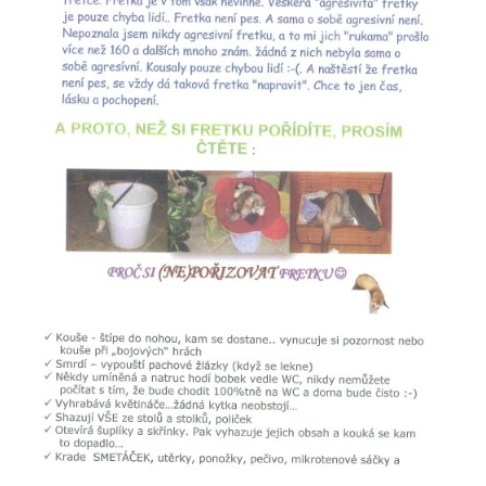
DFD - DOMOV FRETČÍCH DŮCHODCŮ
PODMÍNKY PŘEVZETÍ FRETKY.
O FRETCE
O FRETCE
PÉČE O FRETKU
CHCI SI POŘÍDIT FRETKU