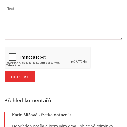
Přehled komentářů
Karin Míčová
- fretka dotazník
Dobrý den,posílala jsem vám email ohledně miminka