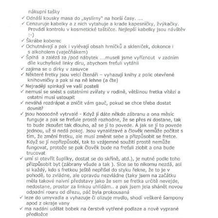
VÝCHOVA FRETKY
NEMOCI FRETEK
JAK FRETKA BYDLÍ
CESTOVÁNÍ S FRETKOU
JEDNA ČÍ VÍCE FRETEK?
KASTRACE
STRAVA
PODPORA