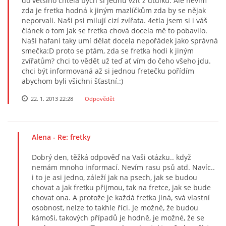
do většího chtěla bych si jednu vzít z útulku. Ale nevím
zda je fretka hodná k jiným mazlíčkům zda by se nějak
neporvali. Naši psi milují cizí zvířata. 4etla jsem si i váš
článek o tom jak se fretka chová docela mě to pobavilo.
Naši hafani taky umí dělat docela nepořádek jako správná
smečka:D proto se ptám, zda se fretka hodi k jiným
zvířatům? chci to vědět už teď ať vím do čeho všeho jdu.
chci být informovaná až si jednou fretečku pořídím
abychom byli všichni šťastní.:)
22. 1. 2013 22:28
Odpovědět
Alena
- Re: fretky
Dobrý den, těžká odpověď na Vaši otázku.. když
nemám mnoho informací. Nevím rasu psů atd. Navíc..
i to je asi jedno, záleží jak na psech, jak se budou
chovat a jak fretku přijmou, tak na fretce, jak se bude
chovat ona. A protože je každá fretka jiná, svá vlastní
osobnost, nelze to takhle říci. Je možné, že budou
kámoši, takových případů je hodně, je možné, že se