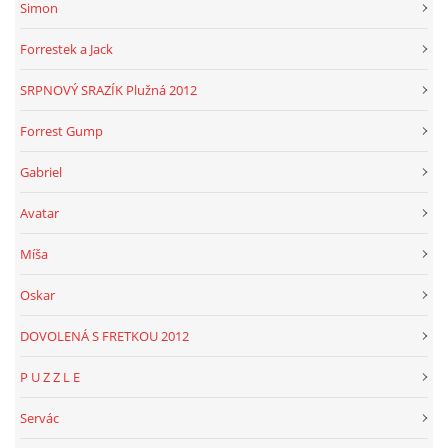
Simon
Forrestek a Jack
SRPNOVÝ SRAZÍK Plužná 2012
Forrest Gump
Gabriel
Avatar
Míša
Oskar
DOVOLENÁ S FRETKOU 2012
P U Z Z L E
Servác