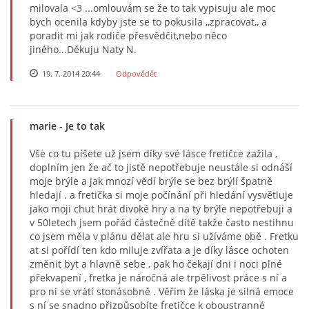
milovala <3 ...omlouvám se že to tak vypisuju ale moc
bych ocenila kdyby jste se to pokusila ,,zpracovat,, a
poradit mi jak rodiče přesvědčit,nebo něco
jiného...Děkuju Naty N.
19. 7. 2014 20:44
Odpovědět
marie
- Je to tak
Vše co tu píšete už jsem díky své lásce fretičce zažila ,
doplním jen že ač to jistě nepotřebuje neustále si odnáší
moje brýle a jak mnozí vědí brýle se bez brýlí špatně
hledají . a fretička si moje počínání při hledání vysvětluje
jako moji chut hrát divoké hry a na ty brýle nepotřebuji a
v 50letech jsem pořád částečně dítě takže často nestihnu
co jsem měla v plánu dělat ale hru si užíváme obě . Fretku
at si pořídí ten kdo miluje zvířata a je díky lásce ochoten
změnit byt a hlavně sebe , pak ho čekají dni i noci plné
překvapení , fretka je náročná ale trpělivost práce s ní a
pro ni se vrátí stonásobně . Věřim že láska je silná emoce
s ní se snadno přizpůsobíte fretičce k oboustranné