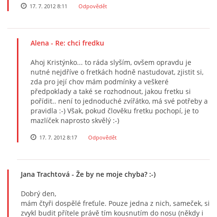
17. 7. 2012 8:11
Odpovědět
Alena
- Re: chci fredku
Ahoj Kristýnko... to ráda slyším, ovšem opravdu je
nutné nejdříve o fretkách hodně nastudovat, zjistit si,
zda pro její chov mám podmínky a veškeré
předpoklady a také se rozhodnout, jakou fretku si
pořídit.. není to jednoduché zvířátko, má své potřeby a
pravidla :-) Však, pokud člověku fretku pochopí, je to
mazlíček naprosto skvělý :-)
17. 7. 2012 8:17
Odpovědět
Jana Trachtová
- Že by ne moje chyba? :-)
Dobrý den,
mám čtyři dospělé freťule. Pouze jedna z nich, sameček, si
zvykl budit přítele právě tím kousnutím do nosu (někdy i