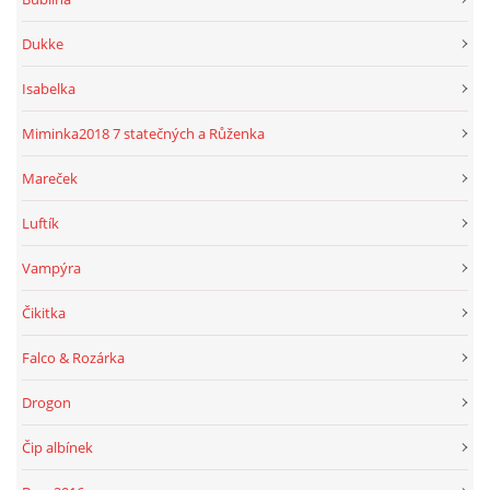
Dukke
Isabelka
Miminka2018 7 statečných a Růženka
Mareček
Luftík
Vampýra
Čikitka
Falco & Rozárka
Drogon
Čip albínek