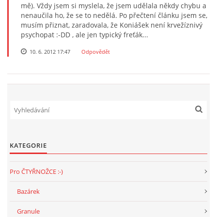
mě). Vždy jsem si myslela, že jsem udělala někdy chybu a
nenaučila ho, že se to nedělá. Po přečtení článku jsem se,
musím přiznat, zaradovala, že Koniášek není krvežíznivý
psychopat :-DD , ale jen typický freťák...
10. 6. 2012 17:47
Odpovědět
KATEGORIE
Pro ČTYŘNOŽCE :-)
Bazárek
Granule