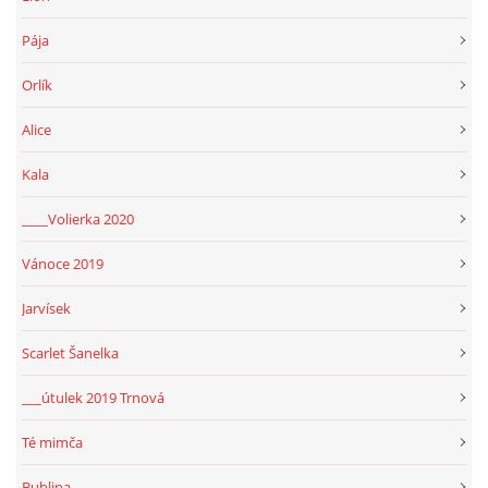
Pája
Orlík
Alice
Kala
____Volierka 2020
Vánoce 2019
Jarvísek
Scarlet Šanelka
___útulek 2019 Trnová
Té mimča
Bublina