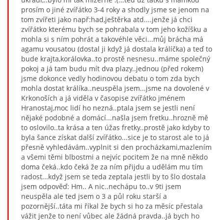
prosím o jiné zvířátko 3-4 roky a shodly jsme se jenom na
tom zvířeti jako např:had,ještěrka atd....jenže já chci
zvířátko kterému bych se pohrabala v tom jeho kožíšku a
mohla si s ním pohrát a takovéhle věci...můj brácha má
agamu vousatou (dostal ji když já dostala králíčka) a teď to
bude krajta,korálovka..to prostě nesnesu..máme společný
pokoj a já tam budu mít dva plazy..jednou (před rokem)
jsme dokonce vedly hodinovou debatu o tom zda bych
mohla dostat králíka..neuspěla jsem...jsme na dovolené v
Krkonoších a já viděla v časopise zvířátko jménem
Hranostaj,moc lidí ho nezná..ptala jsem se jestli není
nějaké podobné a domácí...našla jsem fretku..hrozně mě
to oslovilo..ta krása a ten úžas fretky..prostě jako kdyby to
byla šance získat další zvířátko...sice je to starost ale to já
přesně vyhledávám..vyplnit si den procházkami,mazlením
a všemi těmi blbostmi a nejvíc pocitem že na mně někdo
doma čeká..kdo čeká že za ním přijdu a udělám mu tím
radost...když jsem se teda zeptala jestli by to šlo dostala
jsem odpověď: Hm.. A nic..nechápu to..v 9ti jsem
neuspěla ale ted jsem o 3 a půl roku starší a
pozornější..táta mi říkal že bych si ho za měsíc přestala
vážit jenže to není vůbec ale žádná pravda..já bych ho