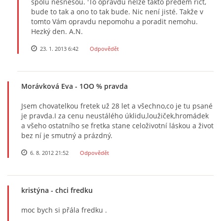
spolu nesnesou. 'To opravdu nelze takto předem říct,
bude to tak a ono to tak bude. Nic není jisté. Takže v
tomto Vám opravdu nepomohu a poradit nemohu.
Hezký den. A.N.
23. 1. 2013 6:42
Odpovědět
Morávková Eva
- 1OO % pravda
Jsem chovatelkou fretek už 28 let a všechno,co je tu psané
je pravda.I za cenu neustálého úklidu,loužiček,hromádek
a všeho ostatního se fretka stane celoživotní láskou a život
bez ní je smutný a prázdný.
6. 8. 2012 21:52
Odpovědět
kristýna
- chci fredku
moc bych si přála fredku .