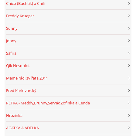
Chico (Buchtík) a Chili
Freddy Krueger
Sunny
Johny
Safira
Qík Nesquick
Máme rádi zvířata 2011
Fred Karlovarský
PĚTKA - Meddy,Brunny,Servác,Žofinka a Čenda
Hrozinka
AGÁTKA A ADÉLKA