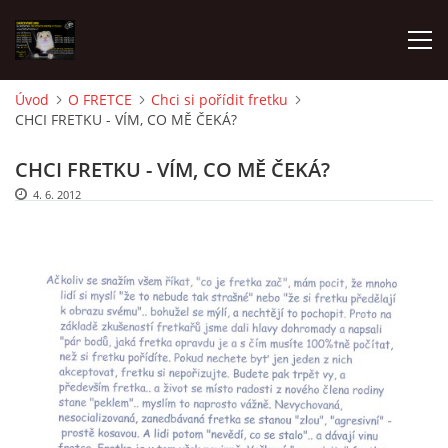
Úvod
O FRETCE
Chci si pořídit fretku
CHCI FRETKU - VÍM, CO MĚ ČEKÁ?
AKTUALITY
CHCI FRETKU - VÍM, CO MĚ ČEKÁ?
FRETKY V ÚTULKU
4. 6. 2012
K ADOPCI
V PÉČI
VIRTUÁLNÍ ADOPCE
V NOVÝCH DOMOVECH