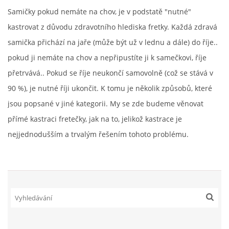
Samičky pokud nemáte na chov, je v podstatě "nutné"
kastrovat z důvodu zdravotního hlediska fretky. Každá zdravá
DFD - DOMOV FRETČÍCH DŮCHODCŮ
samička přichází na jaře (může být už v lednu a dále) do říje..
pokud ji nemáte na chov a nepřipustíte ji k samečkovi, říje
PODMÍNKY PŘEVZETÍ FRETKY.
přetrvává.. Pokud se říje neukončí samovolně (což se stává v
90 %), je nutné říji ukončit. K tomu je několik způsobů, které
O FRETCE
jsou popsané v jiné kategorii. My se zde budeme věnovat
přímé kastraci fretečky, jak na to, jelikož kastrace je
nejjednodušším a trvalým řešením tohoto problému.
O FRETCE
PÉČE O FRETKU
CHCI SI POŘÍDIT FRETKU