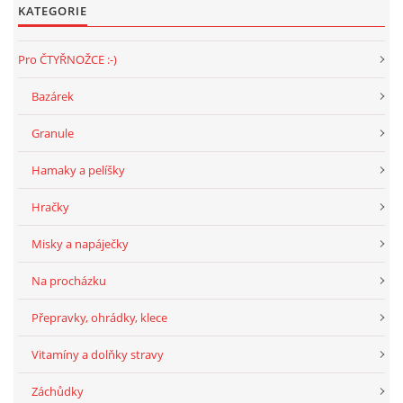
VÝCHOVA FRETKY
KATEGORIE
NEMOCI FRETEK
Pro ČTYŘNOŽCE :-)
Bazárek
JAK FRETKA BYDLÍ
Granule
CESTOVÁNÍ S FRETKOU
Hamaky a pelíšky
Hračky
JEDNA ČÍ VÍCE FRETEK?
Misky a napáječky
KASTRACE
Na procházku
Přepravky, ohrádky, klece
STRAVA
Vitamíny a dolňky stravy
Záchůdky
PODPORA