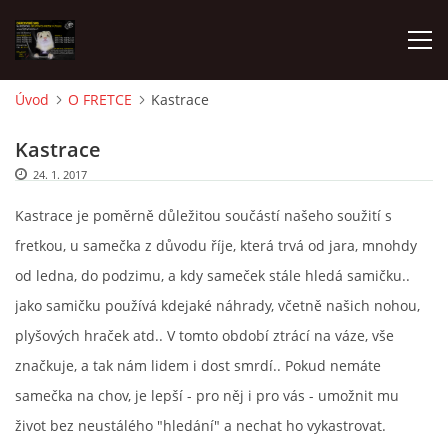
Úvod
O FRETCE
Kastrace
AKTUALITY
Kastrace
24. 1. 2017
FRETKY V ÚTULKU
Kastrace je poměrně důležitou součástí našeho soužití s
fretkou, u samečka z důvodu říje, která trvá od jara, mnohdy
K ADOPCI
od ledna, do podzimu, a kdy sameček stále hledá samičku..
jako samičku používá kdejaké náhrady, včetně našich nohou,
V PÉČI
plyšových hraček atd.. V tomto období ztrácí na váze, vše
značkuje, a tak nám lidem i dost smrdí.. Pokud nemáte
VIRTUÁLNÍ ADOPCE
samečka na chov, je lepší - pro něj i pro vás - umožnit mu
život bez neustálého "hledání" a nechat ho vykastrovat.
V NOVÝCH DOMOVECH