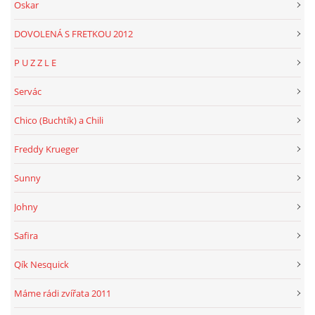
Oskar
DOVOLENÁ S FRETKOU 2012
P U Z Z L E
Servác
Chico (Buchtík) a Chili
Freddy Krueger
Sunny
Johny
Safira
Qík Nesquick
Máme rádi zvířata 2011