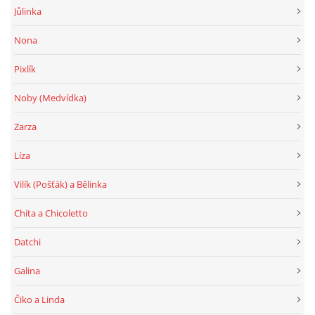
Jůlinka
Nona
Pixlík
Noby (Medvídka)
Zarza
Líza
Vilík (Pošťák) a Bělinka
Chita a Chicoletto
Datchi
Galina
Čiko a Linda