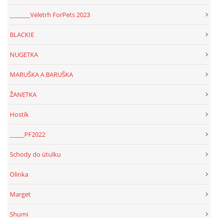
294 25 Katusice
_______Veletrh ForPets 2023
602 692 130
info@fretkyboleslav.cz
BLACKIE
NUGETKA
© 2026 eStránky.cz
|
RSS
|
WebSlice
|
Tisk
|
Aktualizováno: 1. 8. 2026
|
Nahoru ↑
MARUŠKA A BARUŠKA
ŽANETKA
Hostík
_____PF2022
Schody do útulku
Olinka
Marget
Shumi