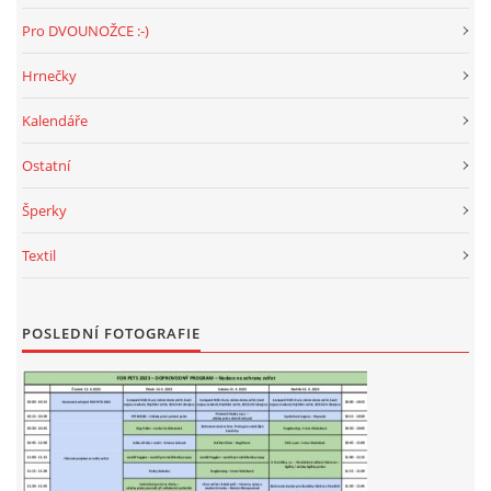
Pro DVOUNOŽCE :-)
E - S H O P
Hrnečky
Kalendáře
HISTORIE 2022
Ostatní
O NÁS :-)
Šperky
Textil
VÝROČNÍ ZPRÁVY
POSLEDNÍ FOTOGRAFIE
KONTAKT
JAK NÁM POMOCI
NAPSALI O NÁS