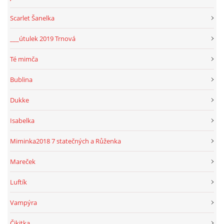
Scarlet Šanelka
___útulek 2019 Trnová
Té mimča
Bublina
Dukke
Isabelka
Miminka2018 7 statečných a Růženka
Mareček
Luftík
Vampýra
Čikitka