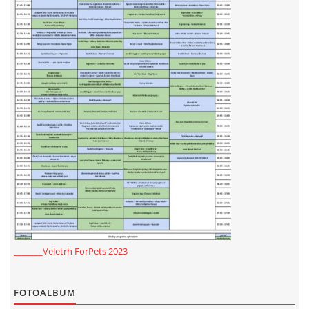
NATÁČENÍ V TELEVIZI
AKCE
SLUŽBY
HISTORIE - 2010 - 2020
JAK NÁM POMOCI - POMÁHAJÍ NÁM :-)
_______Veletrh ForPets 2023
Fretky Boleslav, z.s.
FOTOALBUM
Trnová 15