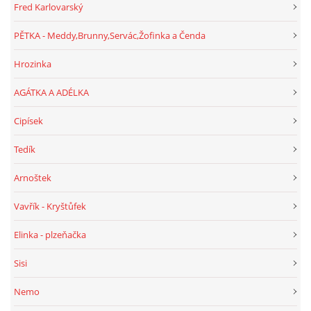
Fred Karlovarský
PĚTKA - Meddy,Brunny,Servác,Žofinka a Čenda
Hrozinka
AGÁTKA A ADÉLKA
Cipísek
Tedík
Arnoštek
Vavřík - Kryštůfek
Elinka - plzeňačka
Sisi
Nemo