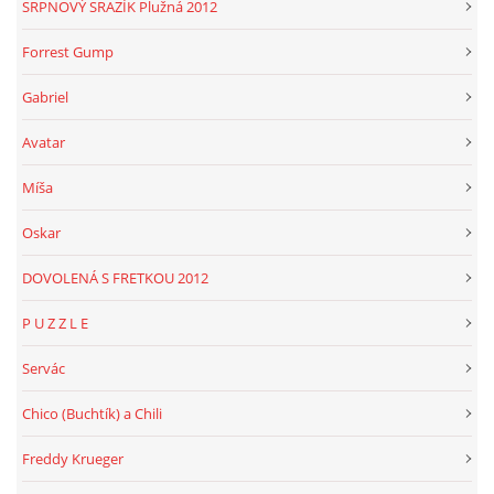
SRPNOVÝ SRAZÍK Plužná 2012
Forrest Gump
Gabriel
Avatar
Míša
Oskar
DOVOLENÁ S FRETKOU 2012
P U Z Z L E
Servác
Chico (Buchtík) a Chili
Freddy Krueger