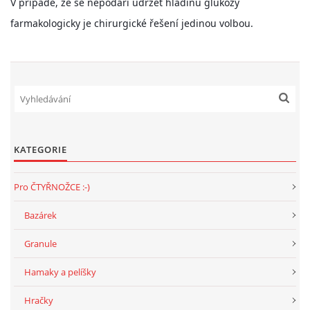
V případě, že se nepodaří udržet hladinu glukózy
294 25 Katusice
farmakologicky je chirurgické řešení jedinou volbou.
602 692 130
info@fretkyboleslav.cz
© 2026 eStránky.cz
|
RSS
|
WebSlice
|
Tisk
|
Aktualizováno: 1. 8. 2026
|
Nahoru ↑
KATEGORIE
Pro ČTYŘNOŽCE :-)
Bazárek
Granule
Hamaky a pelíšky
Hračky