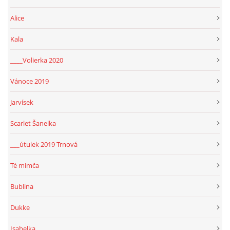
Alice
Kala
____Volierka 2020
Vánoce 2019
Jarvísek
Scarlet Šanelka
___útulek 2019 Trnová
Té mimča
Bublina
Dukke
Isabelka