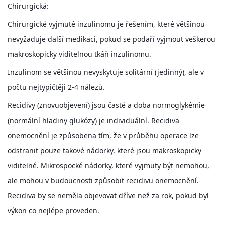
Chirurgická:
Chirurgické vyjmuté inzulinomu je řešením, které většinou
E - S H O P
nevyžaduje další medikaci, pokud se podaří vyjmout veškerou
makroskopicky viditelnou tkáň inzulinomu.
HISTORIE 2022
Inzulinom se většinou nevyskytuje solitární (jedinný), ale v
počtu nejtypičtěji 2-4 nálezů.
O NÁS :-)
Recidivy (znovuobjevení) jsou časté a doba normoglykémie
(normální hladiny glukózy) je individuální. Recidiva
VÝROČNÍ ZPRÁVY
onemocnění je způsobena tím, že v průběhu operace lze
odstranit pouze takové nádorky, které jsou makroskopicky
KONTAKT
viditelné. Mikrospocké nádorky, které vyjmuty být nemohou,
ale mohou v budoucnosti způsobit recidivu onemocnění.
JAK NÁM POMOCI
Recidiva by se neměla objevovat dříve než za rok, pokud byl
výkon co nejlépe proveden.
NAPSALI O NÁS