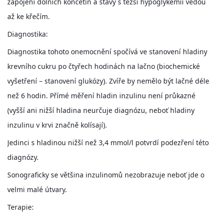
VÝCHOVA FRETKY
zapojení dolních končetin a stavy s těžší hypoglykémií vedou
až ke křečím.
NEMOCI FRETEK
Diagnostika:
Diagnostika tohoto onemocnění spočívá ve stanovení hladiny
JAK FRETKA BYDLÍ
krevního cukru po čtyřech hodinách na lačno (biochemické
vyšetření – stanovení glukózy). Zvíře by nemělo být lačné déle
CESTOVÁNÍ S FRETKOU
než 6 hodin. Přímé měření hladin inzulinu není průkazné
(vyšší ani nižší hladina neurčuje diagnózu, neboť hladiny
JEDNA ČÍ VÍCE FRETEK?
inzulinu v krvi značně kolísají).
Jedinci s hladinou nižší než 3,4 mmol/l potvrdí podezření této
KASTRACE
diagnózy.
Sonograficky se většina inzulinomů nezobrazuje neboť jde o
STRAVA
velmi malé útvary.
Terapie:
PODPORA