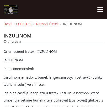
Úvod
O FRETCE
Nemoci fretek
INZULINOM
AKTUALITY
INZULINOM
21. 2. 2018
FRETKY V ÚTULKU
Onemocnění fretek - INZULINOM
INZULINOM
K ADOPCI
Popis onemocnění:
V PÉČI
Insulinom je nádor z buněk langersansových ostrůvků (buňky
tvořící insulin) ve slinivce.
VIRTUÁLNÍ ADOPCE
Jde o nejčastější neoplazii u fretek. Inzulin je hormon, který
umožňuje většině buněk v těle utilizovat (zužitkovat) glukózu z
V NOVÝCH DOMOVECH