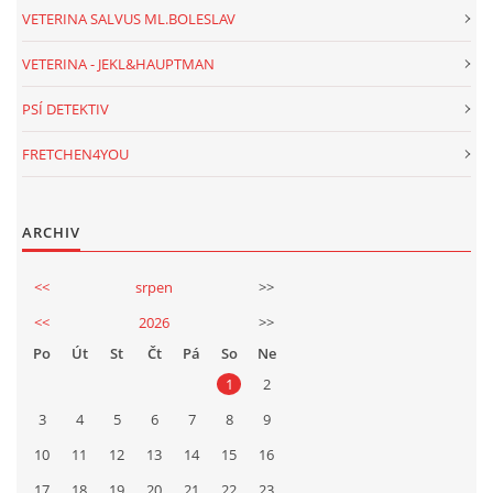
VETERINA SALVUS ML.BOLESLAV
VETERINA - JEKL&HAUPTMAN
PSÍ DETEKTIV
FRETCHEN4YOU
ARCHIV
<<
srpen
>>
<<
2026
>>
Po
Út
St
Čt
Pá
So
Ne
1
2
3
4
5
6
7
8
9
10
11
12
13
14
15
16
17
18
19
20
21
22
23