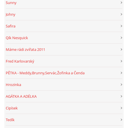
Sunny
Johny
Safira
Qík Nesquick
Máme rádi zvířata 2011
Fred Karlovarský
PĚTKA - Meddy,Brunny,Servác,Žofinka a Čenda
Hrozinka
AGÁTKA A ADÉLKA
Cipísek
Tedík