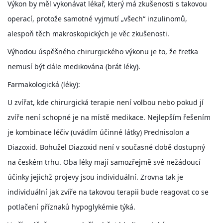
Výkon by měl vykonávat lékař, který má zkušenosti s takovou
operací, protože samotné vyjmutí „všech“ inzulinomů,
NATÁČENÍ V TELEVIZI
alespoň těch makroskopických je věc zkušenosti.
Výhodou úspěšného chirurgického výkonu je to, že fretka
AKCE
nemusí být dále medikována (brát léky).
Farmakologická (léky):
SLUŽBY
U zvířat, kde chirurgická terapie není volbou nebo pokud jí
HISTORIE - 2010 - 2020
zvíře není schopné je na místě medikace. Nejlepším řešením
je kombinace léčiv (uvádím účinné látky) Prednisolon a
Diazoxid. Bohužel Diazoxid není v současné době dostupný
JAK NÁM POMOCI - POMÁHAJÍ NÁM :-)
na českém trhu. Oba léky mají samozřejmě své nežádoucí
účinky jejichž projevy jsou individuální. Zrovna tak je
individuální jak zvíře na takovou terapii bude reagovat co se
Fretky Boleslav, z.s.
potlačení příznaků hypoglykémie týká.
Trnová 15