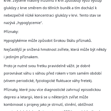
krve. Zvýšené hladiny inzulinu v krvi způsobují vyšší výstup
glukózy z krve směrem do tělních buněk a tím dochází k
DFD - DOMOV FRETČÍCH DŮCHODCŮ
nebezpečně nízké koncentraci glukózy v krvi. Tento stav se
nazývá „hypoglycemie“.
PODMÍNKY PŘEVZETÍ FRETKY.
Příznaky:
Hypoglykémie může způsobit širokou škálu příznaků.
O FRETCE
Nejčastější je snížená hmotnost zvířete, která může být někdy
i jediným příznakem.
Proto je nutné svou fretku pravidelně vážit. Je dobré
O FRETCE
porovnávat váhu s váhou před rokem v tom samém období
(vlivem periodické, fyziologické fluktuace váhy fretek).
PÉČE O FRETKU
Příznaky, které jsou více diagnostické zahrnují episodickou
CHCI SI POŘÍDIT FRETKU
depresi a letargii, která se u některých zvířat může
kombinovat s projevy jako je strnutí, slinění, obtížnost