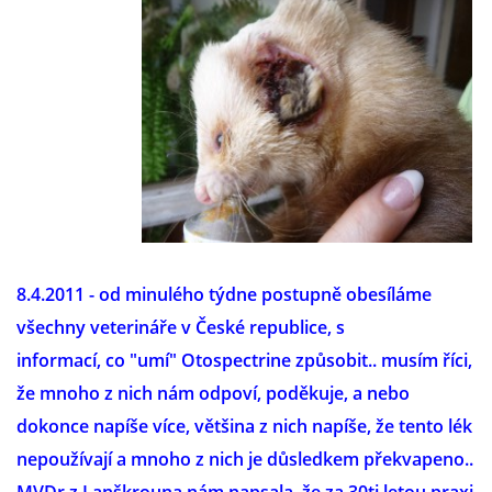
8.4.2011 - od minulého týdne
postupně obesíláme
všechny veterináře v České republice, s
informací, co "umí" Otospectrine způsobit.. musím říci,
že mnoho z nich nám odpoví, poděkuje, a nebo
dokonce napíše více, většina z nich napíše, že tento lék
nepoužívají a mnoho z nich je důsledkem překvapeno..