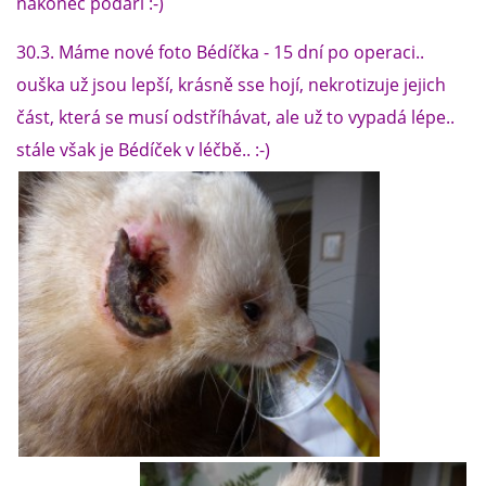
nakonec podaří :-)
30.3. Máme nové foto Bédíčka - 15 dní po operaci..
ouška už jsou lepší, krásně sse hojí, nekrotizuje jejich
část, která se musí odstříhávat, ale už to vypadá lépe..
stále však je Bédíček v léčbě.. :-)