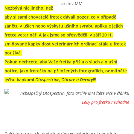
Nezbývá nic jiného, než
aby si sami chovatelé fretek dávali pozor, co v případě
zánětu v uších nebo výskytu ušního svrabu aplikuje jejich
fretce veterinář. A jak jsme se přesvědčili v září 2011,
zmiňované kapky dost veterinárních ordinací stále u fretek
používá.
Pokud nechcete, aby Vaše fretka přišla o sluch a o ušní
botlce, jako fretečky na přiložených fotografiích, odmítněte
léčbu kapkami
Otospectrine, Oticure a Dexoryl
!!
čtěte více v článku
Léky pro fretku nevhodné
Další informace k těmto kapkám ve veterinární poradně