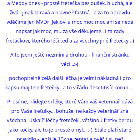
a Meddy dnes - prostě fretečka bez oušek, hluchá, ale
živá, jinak zdravá a hlavně šťastná - a za to opravdu
vděčíme jen MVDr, Jeklovi a moc moc moc ani se nedá
napsat jak moc, mu za vše děkujeme.. i za rady
freťáčkovi, kterého léčí teď a za všechny jiné fretečky :-)
A to jsem ještě nezmínila druhou - finanční stránku
věci...:-(
pochopitelně celá další léčba je velmi nákladná i pro
kapsu majitele fretečky.. a to v řádu desetitisíc korun ...
Prosíme, hlídejte si léky, které Vám váš veterinář dává
pro Vaše freťulky... bohužel ne každý veterinář zná
všechna "úskalí" léčby freteček.. většinou fretky berou
jako kočky, ale to je prostě omyl... :-( Stále platí staré
pravidlo - lepší je 10x se zeptat a ověřit si, než