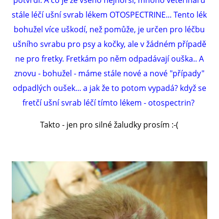
potvrdí. A co je ze všeho nejhorší, mnoho veterinářů
VÝCHOVA FRETKY
stále léčí ušní svrab lékem OTOSPECTRINE... Tento lék
bohužel více uškodí, než pomůže, je určen pro léčbu
NEMOCI FRETEK
ušního svrabu pro psy a kočky, ale v žádném případě
ne pro fretky. Fretkám po něm odpadávají ouška.. A
JAK FRETKA BYDLÍ
znovu - bohužel - máme stále nové a nové "případy"
odpadlých oušek... a jak že to potom vypadá? když se
CESTOVÁNÍ S FRETKOU
fretčí ušní svrab léčí tímto lékem - otospectrin?
JEDNA ČÍ VÍCE FRETEK?
Takto - jen pro silné žaludky prosím :-(
KASTRACE
STRAVA
PODPORA