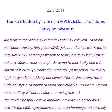
22.3.2011
Hanka s Béďou byli v Brně u MVDr. Jekla.. cituji dopis
Hanky po návratu:
Tak jsem se teď vrátila z Brna a dokonce i s Bédíčkem.. :-) Máme
moc dobré zprávy, tedy podle MVDr Jekla.. :-) Pan doktor říkal, že
je to sice veliký rozsah poškození té tkáně, ale že by k té plastice
nakonec vůbec nemuselo dojít, že se mu to moc hezky hojí a že
vnitřní část oušek (sluchovodů) nemá tak poškozenou, jak myslel
a jak to vypadalo, takže by ani neměl přijít o sluchovody, takže
bude dál slyšet. :-) Jupííííí :-) Mám obrovitánskou radost a na tom
máte podíl vy všichni.. :-) Moc, moc děkujeme.. :-)
Pan doktor přispal Bédíčka inhalační narkózou a ořezal mu tu
nekrotickou tkáň, vydesinfikoval mu to, za hodinu jsme si pro něj