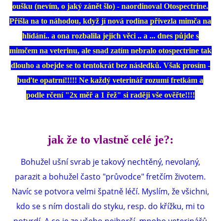
oušku (nevím, o jaký zánět šlo) - naordinoval Otospectrine.
Přišla na to náhodou, když jí nová rodina přivezla mimča na
DFD - DOMOV FRETČÍCH DŮCHODCŮ
hlídání.. a ona rozbalila jejich věci .. a ... dnes půjde s
mimčem na veterinu, ale snad zatím nebralo otospectrine tak
PODMÍNKY PŘEVZETÍ FRETKY.
dlouho a obejde se to tentokrát bez následků. Však prosím -
buďte opatrní!!!!! Ne každý veterinář rozumí fretkám a
O FRETCE
podle rčení "2x měř a 1 řež" si raději vše ověřte!!!!
O FRETCE
jak že to vlastně celé je?:
Bohužel ušní svrab je takový nechtěný, nevolaný,
PÉČE O FRETKU
parazit a bohužel často "průvodce" fretčím životem.
Navíc se potvora velmi špatně léčí. Myslím, že všichni,
CHCI SI POŘÍDIT FRETKU
kdo se s ním dostali do styku, resp. do křížku, mi to