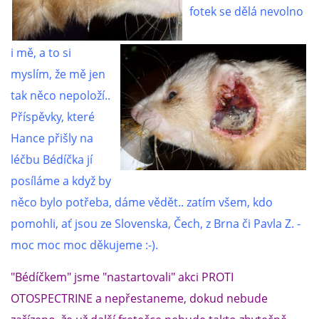
fotek se dělá nevolno
i mě, a to si
myslím, že mě jen
tak něco nepoloží..
Příspěvky, které
Hance přišly na
léčbu Bédíčka jí
posíláme a když by
něco bylo potřeba, dáme vědět.. zatím všem, kdo
pomohli, ať jsou ze Slovenska, Čech, z Brna či Pavla Z. -
moc moc moc děkujeme :-).
"Bédíčkem" jsme "nastartovali" akci PROTI
OTOSPECTRINE a nepřestaneme, dokud nebude