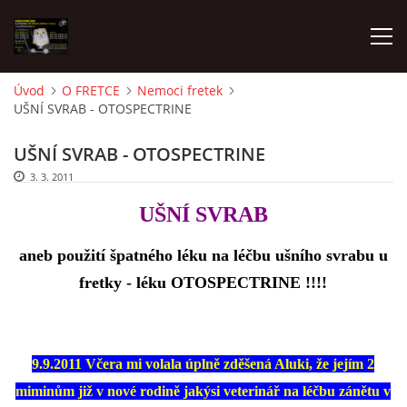
Úvod
O FRETCE
Nemoci fretek
UŠNÍ SVRAB - OTOSPECTRINE
AKTUALITY
UŠNÍ SVRAB - OTOSPECTRINE
FRETKY V ÚTULKU
3. 3. 2011
UŠNÍ SVRAB
K ADOPCI
aneb použití špatného léku na léčbu ušního svrabu u
fretky - léku OTOSPECTRINE !!!!
V PÉČI
VIRTUÁLNÍ ADOPCE
9.9.2011 Včera mi volala úplně zděšená Aluki, že jejím 2
miminům již v nové rodině jakýsi veterinář na léčbu zánětu v
V NOVÝCH DOMOVECH