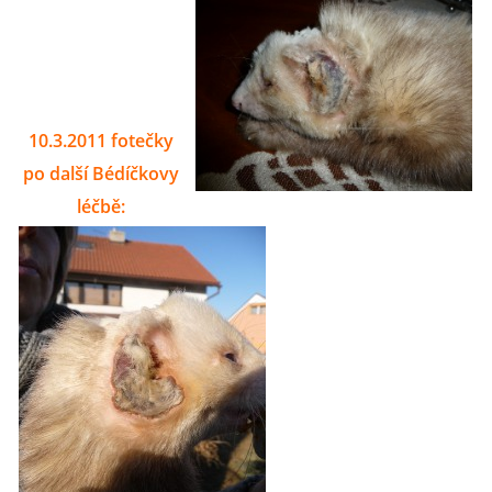
10.3.2011 fotečky
po další Bédíčkovy
léčbě: