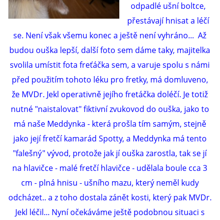
294 25 Katusice
odpadlé ušní boltce,
602 692 130
přestávají hnisat a léčí
info@fretkyboleslav.cz
se. Není však všemu konec a ještě není vyhráno... Až
budou ouška lepší, další foto sem dáme taky, majitelka
© 2026 eStránky.cz
|
RSS
|
WebSlice
|
Tisk
|
Aktualizováno: 1. 8. 2026
|
svolila umístit fota freťáčka sem, a varuje spolu s námi
Nahoru ↑
před použitím tohoto léku pro fretky, má domluveno,
že MVDr. Jekl operativně jejího fretáčka doléčí. Je totiž
nutné "naistalovat" fiktivní zvukovod do ouška, jako to
má naše Meddynka - která prošla tím samým, stejně
jako její fretčí kamarád Spotty, a Meddynka má tento
"falešný" vývod, protože jak jí ouška zarostla, tak se jí
na hlavičce - malé fretčí hlavičce - udělala boule cca 3
cm - plná hnisu - ušního mazu, který neměl kudy
odcházet.. a z toho dostala zánět kosti, který pak MVDr.
Jekl léčil... Nyní očekáváme ještě podobnou situaci s