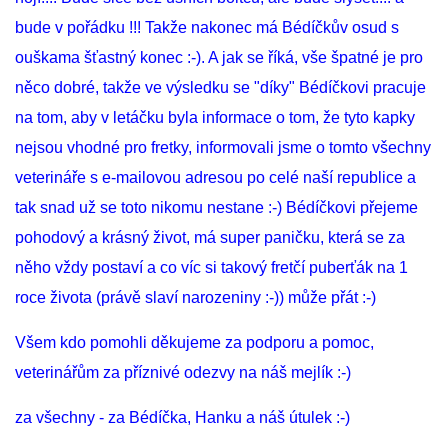
bude v pořádku !!! Takže nakonec má Bédíčkův osud s
ouškama šťastný konec :-). A jak se říká, vše špatné je pro
něco dobré, takže ve výsledku se "díky" Bédíčkovi pracuje
na tom, aby v letáčku byla informace o tom, že tyto kapky
nejsou vhodné pro fretky, informovali jsme o tomto všechny
veterináře s e-mailovou adresou po celé naší republice a
tak snad už se toto nikomu nestane :-) Bédíčkovi přejeme
pohodový a krásný život, má super paničku, která se za
něho vždy postaví a co víc si takový fretčí puberťák na 1
roce života (právě slaví narozeniny :-)) může přát :-)
Všem kdo pomohli děkujeme za podporu a pomoc,
veterinářům za příznivé odezvy na náš mejlík :-)
za všechny - za Bédíčka, Hanku a náš útulek :-)