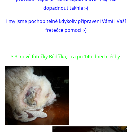
dopadnout takhle :-(
I my jsme pochopitelně kdykoliv připraveni Vámi i Vaší
fretečce pomoci :-)
3.3. nové fotečky Bédíčka, cca po 14ti dnech léčby: