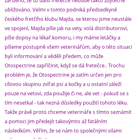
zařízeno, že už další fretečce nebude takto zbytečně
ubližováno. Velmi v tomto podniká předsedkyně
českého fretčího klubu Majda, se kterou jsme neustále
ve spojení, Majda píše jak na vety, volá distributorovi,
píše dopisy na lékař.komoru, i my máme letáčky a
píšeme postupně všem veterinářům, aby o této situaci
byli informování a věděli předem, co může
Otospectrine zapříčinit, když se dá fretečce.. Trochu
problém je, že Otospectrine je zatím určen jen pro
cílovou skupinu zvířat psi a kočky a u ostatní záleží
pouze na vetovi, zda použije či ne, ale vet - pokud se s
tím nesetkal - tak nezná důsledky použití tohoto léku.
Takže právě proto chceme veterináře s tímto seznámit
a pomoci jim předejít takovýmto až fatálním
následkům. Věřím, že se nám to společnými silami