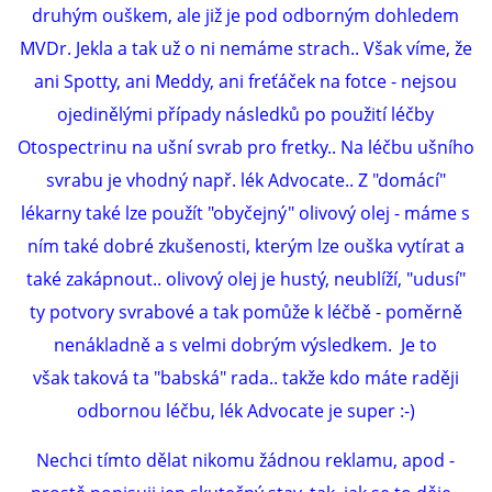
druhým ouškem, ale již je pod odborným dohledem
MVDr. Jekla a tak už o ni nemáme strach.. Však víme, že
ani Spotty, ani Meddy, ani freťáček na fotce - nejsou
ojedinělými případy následků po použití léčby
Otospectrinu na ušní svrab pro fretky.. Na léčbu ušního
svrabu je vhodný např. lék Advocate.. Z "domácí"
lékarny také lze použít "obyčejný" olivový olej - máme s
ním také dobré zkušenosti, kterým lze ouška vytírat a
také zakápnout.. olivový olej je hustý, neublíží, "udusí"
ty potvory svrabové a tak pomůže k léčbě - poměrně
nenákladně a s velmi dobrým výsledkem. Je to
však taková ta "babská" rada.. takže kdo máte raději
odbornou léčbu, lék Advocate je super :-)
Nechci tímto dělat nikomu žádnou reklamu, apod -