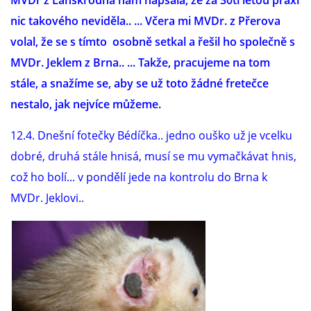
MVDr z Lanškrouna nám napsala, že za 30ti letou praxi
nic takového neviděla.. ... Včera mi MVDr. z Přerova
volal, že se s tímto osobně setkal a řešil ho společně s
MVDr. Jeklem z Brna.. ... Takže, pracujeme na tom
stále, a snažíme se, aby se už toto žádné fretečce
nestalo, jak nejvíce můžeme.
12.4. Dnešní fotečky Bédíčka.. jedno ouško už je vcelku
dobré, druhá stále hnisá, musí se mu vymačkávat hnis,
což ho bolí... v pondělí jede na kontrolu do Brna k
MVDr. Jeklovi..