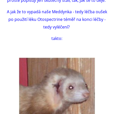
prostě popisuji jen skutečný stav, tak, jak se to děje.
A jak že to vypadá naše Meddynka - tedy léčba oušek
po použití léku Otospectrine téměř na konci léčby -
tedy vyléčení?
takto: