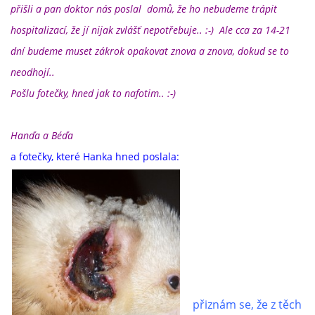
přišli a pan doktor nás poslal domů, že ho nebudeme trápit
hospitalizací, že jí nijak zvlášť nepotřebuje.. :-) Ale cca za 14-21
dní budeme muset zákrok opakovat znova a znova, dokud se to
neodhojí..
Pošlu fotečky, hned jak to nafotim.. :-)
Hanďa a Béďa
a fotečky, které Hanka hned poslala:
přiznám se, že z těch