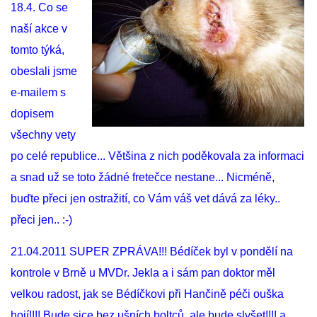
18.4. Co se
naší akce v
tomto týká,
obeslali jsme
e-mailem s
dopisem
všechny vety
po celé republice... Většina z nich poděkovala za informaci
a snad už se toto žádné fretečce nestane... Nicméně,
buďte přeci jen ostražití, co Vám váš vet dává za léky..
přeci jen.. :-)
21.04.2011 SUPER ZPRÁVA!!! Bédíček byl v pondělí na
kontrole v Brně u MVDr. Jekla a i sám pan doktor měl
velkou radost, jak se Bédíčkovi při Hančině péči ouška
hojí!!!! Bude sice bez ušních boltců, ale bude slyšet!!!! a