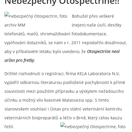
Nebezpečný Otospectrine!!
Bohužel přes veškeré
(nejen) naše úsilí, desítky
telefonátů, mailů, shromažďování fotodokumentace,
vyplňování dotazníků, se nám v r. 2011 nepodařilo dosáhnout,
aby v příbalovém letáku bylo uvedeno, že
Otospectrine
není
určen pro fretky
.
Držitel rozhodnutí o registraci, firma KELA Laboratoria N.V.,
vyjádřil odbornou literaturou podložené pochybnosti k přímé
souvislosti mezi použitím přípravku a výskytem nežádoucího
účinku a možný vliv kvasinek Malassezia spp. S tímto
stanoviskem souhlasí i Ústav pro státní veterinární kontrolu
veterinárních biopreparátů a léčiv v Brně, který celou kauzu
řešil.