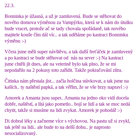
22.3.
Bonninka je úžasná, a už je zamluvená. Bude se stěhovat do
nového domova výměnou za Vampýrku, která se k nám do útulku
bude vracet, protože ač se tady chovala spořádaně, tak nového
majitele kouše čím dál víc.. a tak uděláme po kastraci Bonninku
výměnu :-)
Včera jsme měli super návštěvu, a tak další freťáček je zamluvený
a po kastraci se bude stěhovat od nás na sever :-) Na kastraci
jsme chtěli jít dnes, ale na veterině bylo tak plno, že se mi
nepodařilo na 2 pokusy toto zařídit. Takže pokračování zítra.
Čitinka nám přestala jíst... začla holčina stávkovat, a tak jsme na
kaších.. ty naštěstí papká, a tak věřím, že se vše brzy napraví :-)
Amorek a Amanta jsou super.. Amanta na jedno oko vidí docela
dobře, naštěstí, a lítá jako pometlo.. bojí se lidí a tak se moc nedá
chytit, takže si musíme na lidi zvykat. Amorek je pohodář :-)
Di dobral léky a začneme více s výchovou. Na pastu už si zvykl,
tak ještě na lidi.. ale bude to na delší dobu.. je naprosto
nesocializovaný.