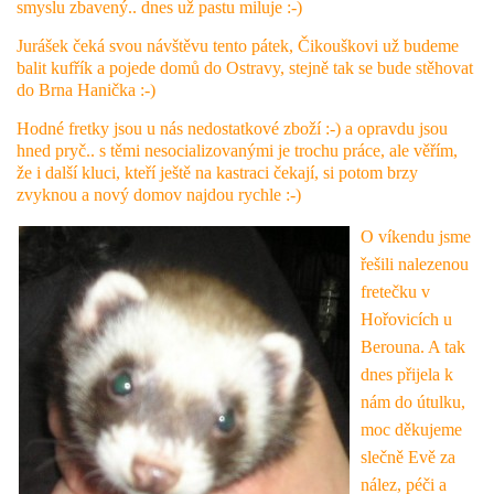
smyslu zbavený.. dnes už pastu miluje :-)
Jurášek čeká svou návštěvu tento pátek, Čikouškovi už budeme
balit kufřík a pojede domů do Ostravy, stejně tak se bude stěhovat
do Brna Hanička :-)
Hodné fretky jsou u nás nedostatkové zboží :-) a opravdu jsou
hned pryč.. s těmi nesocializovanými je trochu práce, ale věřím,
že i další kluci, kteří ještě na kastraci čekají, si potom brzy
zvyknou a nový domov najdou rychle :-)
O víkendu jsme
řešili nalezenou
fretečku v
Hořovicích u
Berouna. A tak
dnes přijela k
nám do útulku,
moc děkujeme
slečně Evě za
nález, péči a