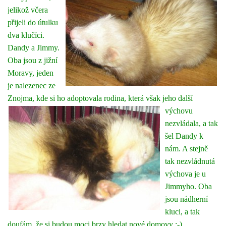
jelikož včera
přijeli do útulku
dva klučíci.
Dandy a Jimmy.
Oba jsou z jižní
Moravy, jeden
je nalezenec ze
Znojma, kde si ho adoptovala rodina,
která však jeho další
výchovu
nezvládala, a tak
šel Dandy k
nám. A stejně
tak nezvládnutá
výchova je u
Jimmyho. Oba
jsou nádherní
kluci, a tak
doufám, že si budou moci brzy hledat nové domovy :-)