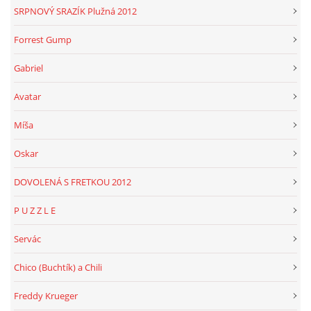
SRPNOVÝ SRAZÍK Plužná 2012
Forrest Gump
Gabriel
Avatar
Míša
Oskar
DOVOLENÁ S FRETKOU 2012
P U Z Z L E
Servác
Chico (Buchtík) a Chili
Freddy Krueger