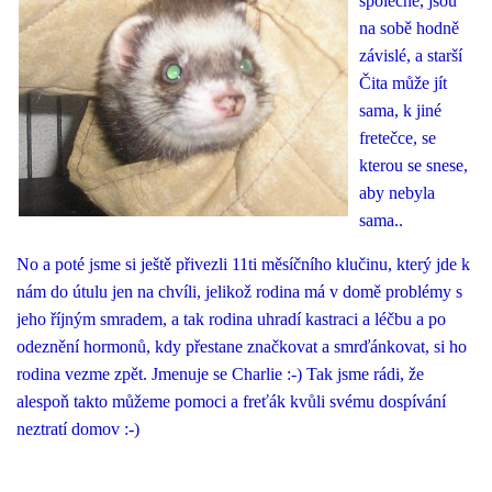
společně, jsou
na sobě hodně
závislé, a starší
Čita může jít
sama, k jiné
fretečce, se
kterou se snese,
aby nebyla
sama..
No a poté jsme si ještě přivezli 11ti měsíčního klučinu, který jde k
nám do útulu jen na chvíli, jelikož rodina má v domě problémy s
jeho říjným smradem, a tak rodina uhradí kastraci a léčbu a po
odeznění hormonů, kdy přestane značkovat a smrďánkovat, si ho
rodina vezme zpět. Jmenuje se Charlie :-) Tak jsme rádi, že
alespoň takto můžeme pomoci a freťák kvůli svému dospívání
neztratí domov :-)