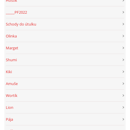
Hostík
_____PF2022
Schody do útulku
Olinka
Marget
Shumi
Kiki
Amuše
Wortík
Lion
Pája