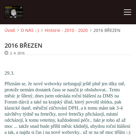
Úvod
O NÁS :-)
Historie - 2010 - 2020
2016 BŘEZEN
AKTUALITY
2016 BŘEZEN
2. 4. 2016
FRETKY V ÚTULKU
29.3.
K ADOPCI
Přiznám se, že nové webovky nefungují ještě plně jen díky mě,
protože nemám dostatek času se naučit je obsluhovat.. Tento
měsíc je šílený, dnes jsem odeslala roční hlášení za DMS na
V PÉČI
Forum dárců a také na krajský úřad, který povolil sbírku, pak
klasické daně, měsíční zúčtování DPH, a k tomu mám tak 3-4
návštěvy týdně na fretečky, nové fretečky přicházejí, místní
VIRTUÁLNÍ ADOPCE
odcházejí, k tomu veteriny, každodenní péče.. fakt je toho až až
moc ... takže snad bude příští měsíc klidněji, ubydou roční hlášení
a tak, a najdu si čas i na nové webovky.. už se na ně moc těším :-)
V NOVÝCH DOMOVECH