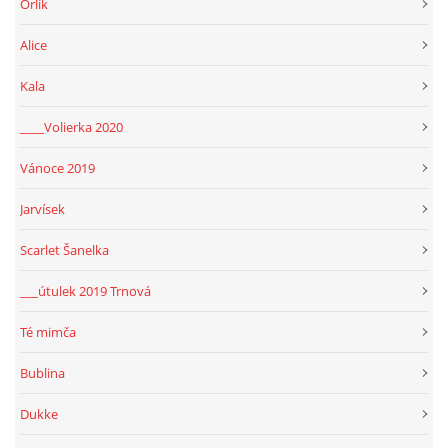
Orlík
Alice
Kala
____Volierka 2020
Vánoce 2019
Jarvísek
Scarlet Šanelka
___útulek 2019 Trnová
Té mimča
Bublina
Dukke