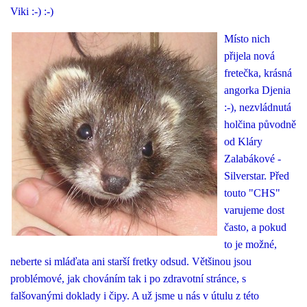
Viki :-) :-)
Místo nich
přijela nová
fretečka, krásná
angorka Djenia
:-), nezvládnutá
holčina původně
od Kláry
Zalabákové -
Silverstar. Před
touto "CHS"
varujeme dost
často, a pokud
to je možné,
neberte si mláďata ani starší fretky odsud. Většinou jsou
problémové, jak chováním tak i po zdravotní stránce, s
falšovanými doklady i čipy. A už jsme u nás v útulu z této