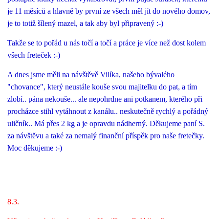
je 11 měsíců a hlavně by první ze všech měl jít do nového domov,
je to totiž šílený mazel, a tak aby byl připravený :-)
Takže se to pořád u nás točí a točí a práce je více než dost kolem
všech freteček :-)
A dnes jsme měli na návštěvě Vilíka, našeho bývalého
"chovance", který neustále kouše svou majitelku do pat, a tím
zlobí.. pána nekouše... ale nepohrdne ani potkanem, kterého při
procházce stihl vytáhnout z kanálu.. neskutečně rychlý a pořádný
uličník.. Má přes 2 kg a je opravdu nádherný. Děkujeme paní S.
za návštěvu a také za nemalý finanční příspěk pro naše fretečky.
Moc děkujeme :-)
8.3.