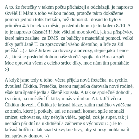
A to, že fretečky v takém počtu přicházejí a odcházejí, je naprosto
skvělé!!! Mám z toho velkou radost, protože takto dokážeme
DFD - DOMOV FRETČÍCH DŮCHODCŮ
pomoci jednou tolik fretkám, než doposud.. dosud to bylo v
průměru 4-5 fretek za měsíc, poslední dobou je to kolem 8-10. A
to je naprosto úžasné!!!! Jste všichni moc skvělí, jak za příspěvky,
PODMÍNKY PŘEVZETÍ FRETKY.
které nám zasíláte, za DMS, za balíčky s materiální pomocí, velké
díky patří Janě T. za zpracování všeho účetního, a Irče za šití
pelíšků :-) a také Jirkovi za dovozy a odvozy, stejně jako Lence
Z., která je poslední dobou naše skvělá spojka do Brna a zpět.
O FRETCE
Moc opravdu všem z celého srdce díky, moc nám tím pomáháte
:-)
A když jsme tedy u toho, včera přijela nová fretečka, na rychlo,
O FRETCE
dvouletá Čikitka. Fretečka, kterou majitelka darovala nové rodině,
však tam špatně jedla a šíleně kousala. A tak se společně dohodli,
i s námi, na umístění Čikitky u nás v útulku. A tak Jiří včera
PÉČE O FRETKU
Čikitku dovezl.. ČIkitka je krásná blaze, zatím maličko vyděšená
ze změn, které ji potkaly, ani se nesnaží kousat, spíše se snaží
zmizet, schovat se, aby nebyla vidět.. papká, což je super, tak ji
CHCI SI POŘÍDIT FRETKU
nechám pár dní na uklidnění a začneme s výchovou :-) Je to
krásná holčina.. tak snad si zvykne brzy, aby si brzy mohla najít
ten správný domov. :-)