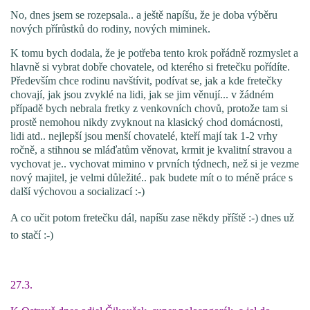
No, dnes jsem se rozepsala.. a ještě napíšu, že je doba výběru
nových přírůstků do rodiny, nových miminek.
E - S H O P
K tomu bych dodala, že je potřeba tento krok pořádně rozmyslet a
hlavně si vybrat dobře chovatele, od kterého si fretečku pořídíte.
HISTORIE 2022
Především chce rodinu navštívit, podívat se, jak a kde fretečky
chovají, jak jsou zvyklé na lidi, jak se jim věnují... v žádném
případě bych nebrala fretky z venkovních chovů, protože tam si
O NÁS :-)
prostě nemohou nikdy zvyknout na klasický chod domácnosti,
lidi atd.. nejlepší jsou menší chovatelé, kteří mají tak 1-2 vrhy
ročně, a stihnou se mláďatům věnovat, krmit je kvalitní stravou a
vychovat je.. vychovat mimino v prvních týdnech, než si je vezme
VÝROČNÍ ZPRÁVY
nový majitel, je velmi důležité.. pak budete mít o to méně práce s
další výchovou a socializací :-)
KONTAKT
A co učit potom fretečku dál, napíšu zase někdy příště :-) dnes už
to stačí :-)
JAK NÁM POMOCI
27.3.
NAPSALI O NÁS