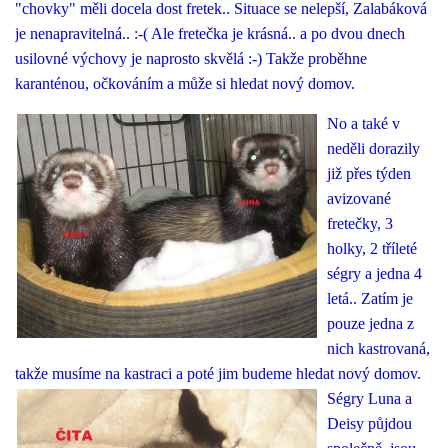
"chovky" měli docela dost fretek.. Situace se nelepší, Zalabáková
je nenapravitelná.. :-( Ale fretečka je krásná.. a po dvou dnech
usilovné výchovy je naprosto skvělá :-) Takže proběhne
karanténou, očkováním a může si hledat nový domov.
No a také v
neděli dorazily
již přes týden
avizované
fretečky, 3
holky, 2 tříleté
ségry a jedna 4
letá.. Zatím je
pouze jedna z
nich kastrovaná,
takže musíme na
kastraci a poté jim budeme hledat nový domov.
Ségry Luna a
Deisy půjdou