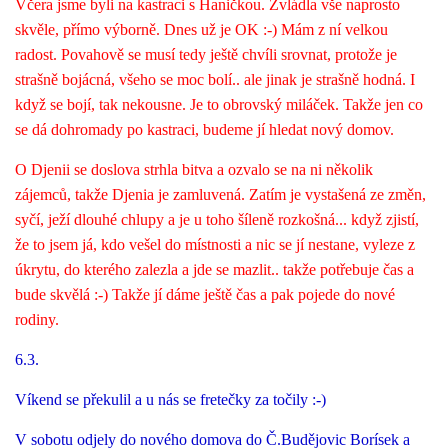
Včera jsme byli na kastraci s Haničkou. Zvládla vše naprosto
skvěle, přímo výborně. Dnes už je OK :-) Mám z ní velkou
radost. Povahově se musí tedy ještě chvíli srovnat, protože je
strašně bojácná, všeho se moc bolí.. ale jinak je strašně hodná. I
když se bojí, tak nekousne. Je to obrovský miláček. Takže jen co
se dá dohromady po kastraci, budeme jí hledat nový domov.
O Djenii se doslova strhla bitva a ozvalo se na ni několik
zájemců, takže Djenia je zamluvená. Zatím je vystašená ze změn,
syčí, ježí dlouhé chlupy a je u toho šíleně rozkošná... když zjistí,
že to jsem já, kdo vešel do místnosti a nic se jí nestane, vyleze z
úkrytu, do kterého zalezla a jde se mazlit.. takže potřebuje čas a
bude skvělá :-) Takže jí dáme ještě čas a pak pojede do nové
rodiny.
6.3.
Víkend se překulil a u nás se fretečky za točily :-)
V sobotu odjely do nového domova do Č.Budějovic Borísek a