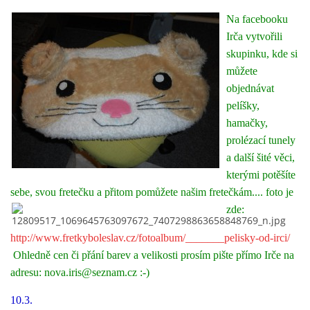
Na facebooku
Irča vytvořili
skupinku, kde si
můžete
objednávat
pelíšky,
hamačky,
prolézací tunely
a další šité věci,
kterými potěšíte
sebe, svou fretečku a přitom
pomůžete našim fretečkám.... foto je
zde:
http://www.fretkyboleslav.cz/fotoalbum/_______pelisky-od-irci/
Ohledně cen či přání barev a velikosti prosím pište přímo Irče na
adresu: nova.iris@seznam.cz :-)
10.3.