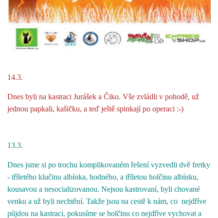
14.3.
Dnes byli na kastraci Jurášek a Čiko. Vše zvládli v pohodě, už
jednou papkali, kašičku, a teď ještě spinkají po operaci :-)
13.3.
Dnes jsme si po trochu komplikovaném řešení vyzvedli dvě fretky
- tříletého klučinu albínka, hodného, a tříletou holčinu albínku,
kousavou a nesocializovanou. Nejsou kastrovaní, byli chované
venku a už byli nechtění. Takže jsou na cestě k nám, co nejdříve
půjdou na kastraci, pokusíme se holčinu co nejdříve vychovat a