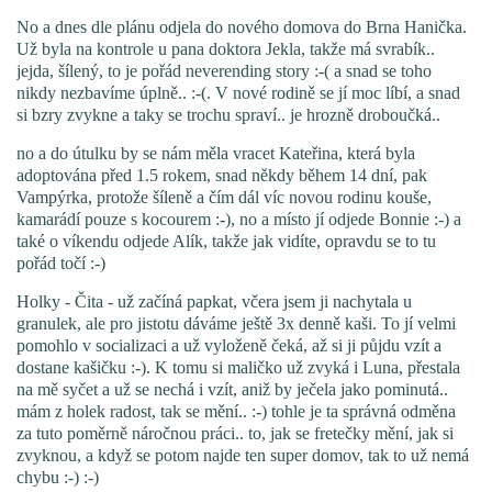
VÝCHOVA FRETKY
No a dnes dle plánu odjela do nového domova do Brna Hanička.
Už byla na kontrole u pana doktora Jekla, takže má svrabík..
NEMOCI FRETEK
jejda, šílený, to je pořád neverending story :-( a snad se toho
nikdy nezbavíme úplně.. :-(. V nové rodině se jí moc líbí, a snad
si bzry zvykne a taky se trochu spraví.. je hrozně droboučká..
JAK FRETKA BYDLÍ
no a do útulku by se nám měla vracet Kateřina, která byla
adoptována před 1.5 rokem, snad někdy během 14 dní, pak
Vampýrka, protože šíleně a čím dál víc novou rodinu kouše,
CESTOVÁNÍ S FRETKOU
kamarádí pouze s kocourem :-), no a místo jí odjede Bonnie :-) a
také o víkendu odjede Alík, takže jak vidíte, opravdu se to tu
pořád točí :-)
JEDNA ČÍ VÍCE FRETEK?
Holky - Čita - už začíná papkat, včera jsem ji nachytala u
granulek, ale pro jistotu dáváme ještě 3x denně kaši. To jí velmi
KASTRACE
pomohlo v socializaci a už vyloženě čeká, až si ji půjdu vzít a
dostane kašičku :-). K tomu si maličko už zvyká i Luna, přestala
na mě syčet a už se nechá i vzít, aniž by ječela jako pominutá..
STRAVA
mám z holek radost, tak se mění.. :-) tohle je ta správná odměna
za tuto poměrně náročnou práci.. to, jak se fretečky mění, jak si
zvyknou, a když se potom najde ten super domov, tak to už nemá
chybu :-) :-)
PODPORA