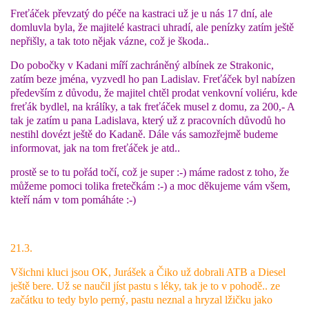
Freťáček převzatý do péče na kastraci už je u nás 17 dní, ale
domluvla byla, že majitelé kastraci uhradí, ale penízky zatím ještě
nepřišly, a tak toto nějak vázne, což je škoda..
Do pobočky v Kadani míří zachráněný albínek ze Strakonic,
zatím beze jména, vyzvedl ho pan Ladislav. Freťáček byl nabízen
především z důvodu, že majitel chtěl prodat venkovní voliéru, kde
freťák bydlel, na králíky, a tak freťáček musel z domu, za 200,- A
tak je zatím u pana Ladislava, který už z pracovních důvodů ho
nestihl dovézt ještě do Kadaně. Dále vás samozřejmě budeme
informovat, jak na tom freťáček je atd..
prostě se to tu pořád točí, což je super :-) máme radost z toho, že
můžeme pomoci tolika fretečkám :-) a moc děkujeme vám všem,
kteří nám v tom pomáháte :-)
21.3.
Všichni kluci jsou OK, Jurášek a Čiko už dobrali ATB a Diesel
ještě bere. Už se naučil jíst pastu s léky, tak je to v pohodě.. ze
začátku to tedy bylo perný, pastu neznal a hryzal lžičku jako