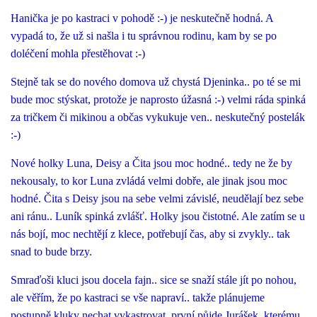
Hanička je po kastraci v pohodě :-) je neskutečně hodná. A
vypadá to, že už si našla i tu správnou rodinu, kam by se po
doléčení mohla přestěhovat :-)
Stejně tak se do nového domova už chystá Djeninka.. po té se mi
bude moc stýskat, protože je naprosto úžasná :-) velmi ráda spinká
za tričkem či mikinou a občas vykukuje ven.. neskutečný postelák
:-)
Nové holky Luna, Deisy a Čita jsou moc hodné.. tedy ne že by
nekousaly, to kor Luna zvládá velmi dobře, ale jinak jsou moc
hodné. Čita s Deisy jsou na sebe velmi závislé, neudělají bez sebe
ani ránu.. Luník spinká zvlášť. Holky jsou čistotné. Ale zatím se u
nás bojí, moc nechtějí z klece, potřebují čas, aby si zvykly.. tak
snad to bude brzy.
Smraďoši kluci jsou docela fajn.. sice se snaží stále jít po nohou,
ale věřím, že po kastraci se vše napraví.. takže plánujeme
postupně kluky nechat vykastrovat, první půjde Jurášek, kterému