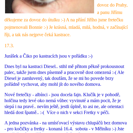
dovoz do Prahy,
a panu Jiřímu
děkujeme za dovoz do útulku :-) A na přání Jiřího jsme fretečku
pojmenovali Bonnie :-) Je krásná, mladá, milá, hodná, v začínající
říji, a tak nás nejprve čeká kastrace.
17.3.
Jurášek a Čiko po kastracích jsou v pořádku :-)
Dnes byl na kastraci Diesel.. stihl mě přitom pěkně prokousnout
palec, takže jsem dnes písemně a pracovně dost omezená :-( Ale
Diesel je zamluvený, tak doufám, že se mi ho povede brzy
pořádně vychovat, aby mohl jít do nového domova.
Nové fretečky - albínci - jsou docela fajn. Klučík je v pohodě,
holčina tedy levé oko nemá vůbec vyvinuté a mám pocit, že je
slepá i na pravé.. nevím ještě, jestli úplně, to asi ne, ale orientaci
hledá dost špatně.. :-( Více o nich v sekci Fretky v péči.
A jedna pozvánka - na umísťovací výstavu chlupáčů bez domova
- pro kočičky a fretky - konaná 16.4. sobota - v Mělníku :-) Jste