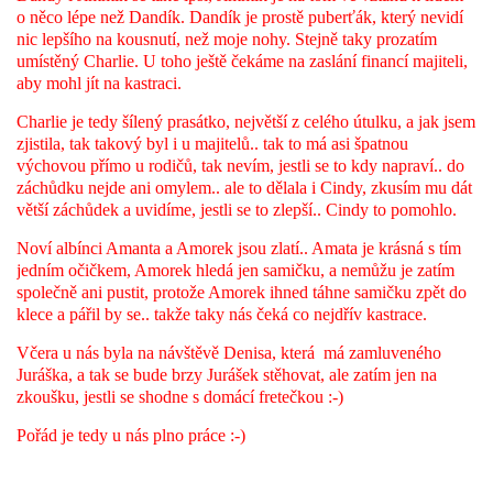
294 25 Katusice
o něco lépe než Dandík. Dandík je prostě puberťák, který nevidí
nic lepšího na kousnutí, než moje nohy. Stejně taky prozatím
602 692 130
umístěný Charlie. U toho ještě čekáme na zaslání financí majiteli,
info@fretkyboleslav.cz
aby mohl jít na kastraci.
Charlie je tedy šílený prasátko, největší z celého útulku, a jak jsem
© 2026 eStránky.cz
|
RSS
|
WebSlice
|
Tisk
|
Aktualizováno: 1. 8. 2026
|
zjistila, tak takový byl i u majitelů.. tak to má asi špatnou
Nahoru ↑
výchovou přímo u rodičů, tak nevím, jestli se to kdy napraví.. do
záchůdku nejde ani omylem.. ale to dělala i Cindy, zkusím mu dát
větší záchůdek a uvidíme, jestli se to zlepší.. Cindy to pomohlo.
Noví albínci Amanta a Amorek jsou zlatí.. Amata je krásná s tím
jedním očičkem, Amorek hledá jen samičku, a nemůžu je zatím
společně ani pustit, protože Amorek ihned táhne samičku zpět do
klece a pářil by se.. takže taky nás čeká co nejdřív kastrace.
Včera u nás byla na návštěvě Denisa, která má zamluveného
Juráška, a tak se bude brzy Jurášek stěhovat, ale zatím jen na
zkoušku, jestli se shodne s domácí fretečkou :-)
Pořád je tedy u nás plno práce :-)