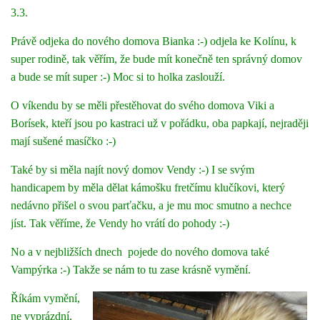
3.3.
Právě odjeka do nového domova Bianka :-) odjela ke Kolínu, k
super rodině, tak věřím, že bude mít konečně ten správný domov
a bude se mít super :-) Moc si to holka zaslouží.
O víkendu by se měli přestěhovat do svého domova Viki a
Borísek, kteří jsou po kastraci už v pořádku, oba papkají, nejraději
mají sušené masíčko :-)
Také by si měla najít nový domov Vendy :-) I se svým
handicapem by měla dělat kámošku fretčímu klučíkovi, který
nedávno přišel o svou parťačku, a je mu moc smutno a nechce
jíst. Tak věříme, že Vendy ho vrátí do pohody :-)
No a v nejbližších dnech pojede do nového domova také
Vampýrka :-) Takže se nám to tu zase krásně vymění.
Říkám vymění,
ne vyprázdní,