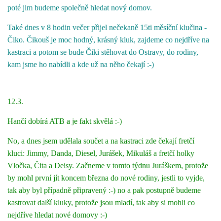
poté jim budeme společně hledat nový domov.
Také dnes v 8 hodin večer přijel nečekaně 15ti měsíční klučina -
Čiko. Čikouš je moc hodný, krásný kluk, zajdeme co nejdříve na
kastraci a potom se bude Čiki stěhovat do Ostravy, do rodiny,
kam jsme ho nabídli a kde už na něho čekají :-)
12.3.
Hančí dobírá ATB a je fakt skvělá :-)
No, a dnes jsem udělala součet a na kastraci zde čekají fretčí
kluci: Jimmy, Danda, Diesel, Jurášek, Mikuláš a fretčí holky
Vločka, Čita a Deisy. Začneme v tomto týdnu Juráškem, protože
by mohl první jít koncem března do nové rodiny, jestli to vyjde,
tak aby byl případně připravený :-) no a pak postupně budeme
kastrovat další kluky, protože jsou mladí, tak aby si mohli co
nejdříve hledat nové domovy :-)