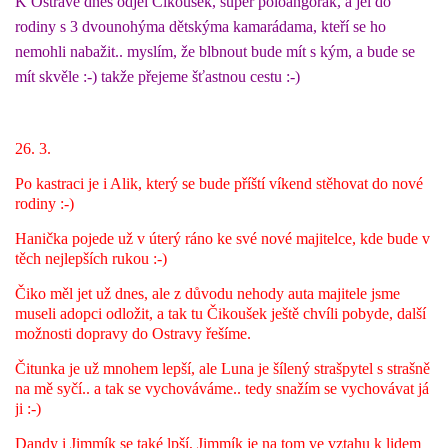
K Ostravě dnes odjel Čikoušek, super poloangorák, a jel do
rodiny s 3 dvounohýma dětskýma kamarádama, kteří se ho
NATÁČENÍ V TELEVIZI
nemohli nabažit.. myslím, že blbnout bude mít s kým, a bude se
mít skvěle :-) takže přejeme šťastnou cestu :-)
AKCE
26. 3.
SLUŽBY
Po kastraci je i Alik, který se bude příští víkend stěhovat do nové
rodiny :-)
HISTORIE - 2010 - 2020
Hanička pojede už v úterý ráno ke své nové majitelce, kde bude v
těch nejlepších rukou :-)
Čiko měl jet už dnes, ale z důvodu nehody auta majitele jsme
JAK NÁM POMOCI - POMÁHAJÍ NÁM :-)
museli adopci odložit, a tak tu Čikoušek ještě chvíli pobyde, další
možnosti dopravy do Ostravy řešíme.
Čitunka je už mnohem lepší, ale Luna je šílený strašpytel s strašně
na mě syčí.. a tak se vychováváme.. tedy snažím se vychovávat já
Fretky Boleslav, z.s.
ji :-)
Trnová 15
Dandy i Jimmík se také lpší, Jimmík je na tom ve vztahu k lidem