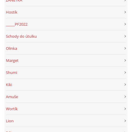
ŽANETKA
Hostík
_____PF2022
Schody do útulku
Olinka
Marget
Shumi
Kiki
Amuše
Wortík
Lion