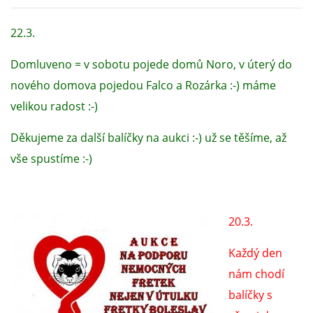
22.3.
DFD - DOMOV FRETČÍCH DŮCHODCŮ
Domluveno = v sobotu pojede domů Noro, v úterý do
PODMÍNKY PŘEVZETÍ FRETKY.
nového domova pojedou Falco a Rozárka :-) máme
velikou radost :-)
O FRETCE
Děkujeme za další balíčky na aukci :-) už se těšíme, až
vše spustíme :-)
O FRETCE
20.3.
PÉČE O FRETKU
Každý den
CHCI SI POŘÍDIT FRETKU
nám chodí
balíčky s