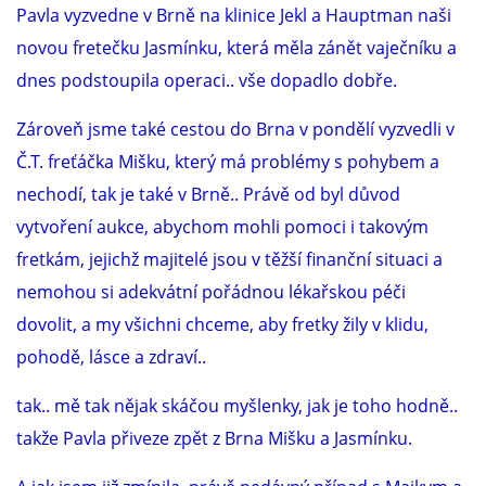
Pavla vyzvedne v Brně na klinice Jekl a Hauptman naši
novou fretečku Jasmínku, která měla zánět vaječníku a
dnes podstoupila operaci.. vše dopadlo dobře.
Zároveň jsme také cestou do Brna v pondělí vyzvedli v
Č.T. freťáčka Mišku, který má problémy s pohybem a
nechodí, tak je také v Brně.. Právě od byl důvod
vytvoření aukce, abychom mohli pomoci i takovým
fretkám, jejichž majitelé jsou v těžší finanční situaci a
nemohou si adekvátní pořádnou lékařskou péči
dovolit, a my všichni chceme, aby fretky žily v klidu,
pohodě, lásce a zdraví..
tak.. mě tak nějak skáčou myšlenky, jak je toho hodně..
takže Pavla přiveze zpět z Brna Mišku a Jasmínku.