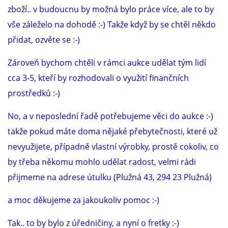
zboží.. v budoucnu by možná bylo práce více, ale to by
vše záleželo na dohodě :-) Takže když by se chtěl někdo
přidat, ozvěte se :-)
Zároveň bychom chtěli v rámci aukce udělat tým lidí
cca 3-5, kteří by rozhodovali o využití finančních
prostředků :-)
No, a v neposlední řadě potřebujeme věci do aukce :-)
takže pokud máte doma nějaké přebytečnosti, které už
nevyužijete, případně vlastní výrobky, prostě cokoliv, co
by třeba někomu mohlo udělat radost, velmi rádi
přijmeme na adrese útulku (Plužná 43, 294 23 Plužná)
a moc děkujeme za jakoukoliv pomoc :-)
Tak.. to by bylo z úředničiny, a nyní o fretky :-)