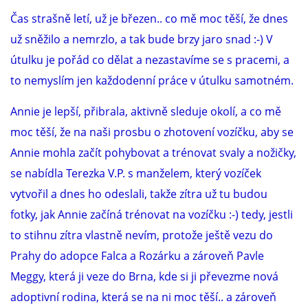
Čas strašně letí, už je březen.. co mě moc těší, že dnes
už sněžilo a nemrzlo, a tak bude brzy jaro snad :-) V
útulku je pořád co dělat a nezastavíme se s pracemi, a
to nemyslím jen každodenní práce v útulku samotném.
Annie je lepší, přibrala, aktivně sleduje okolí, a co mě
moc těší, že na naši prosbu o zhotovení vozíčku, aby se
Annie mohla začít pohybovat a trénovat svaly a nožičky,
se nabídla Terezka V.P. s manželem, který vozíček
vytvořil a dnes ho odeslali, takže zítra už tu budou
fotky, jak Annie začíná trénovat na vozíčku :-) tedy, jestli
to stihnu zítra vlastně nevím, protože ještě vezu do
Prahy do adopce Falca a Rozárku a zároveň Pavle
Meggy, která ji veze do Brna, kde si ji převezme nová
adoptivní rodina, která se na ni moc těší.. a zároveň