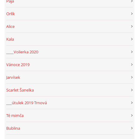
Pája
Orlík
Alice
Kala
____Volierka 2020
Vánoce 2019
Jarvísek
Scarlet Šanelka
___útulek 2019 Trnová
Té mimča
Bublina