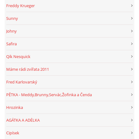
Freddy Krueger
Sunny
Johny
Safira
Qík Nesquick
Máme rádi zvířata 2011
Fred Karlovarský
PĚTKA - Meddy,Brunny,Servác,Žofinka a Čenda
Hrozinka
AGÁTKA A ADÉLKA
Cipísek