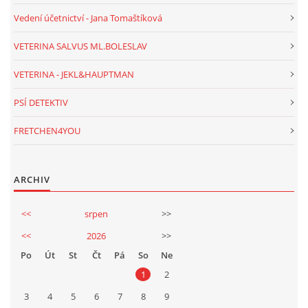
Vedení účetnictví - Jana Tomaštíková
VETERINA SALVUS ML.BOLESLAV
VETERINA - JEKL&HAUPTMAN
PSÍ DETEKTIV
FRETCHEN4YOU
ARCHIV
<<
srpen
>>
<<
2026
>>
Po
Út
St
Čt
Pá
So
Ne
1
2
3
4
5
6
7
8
9