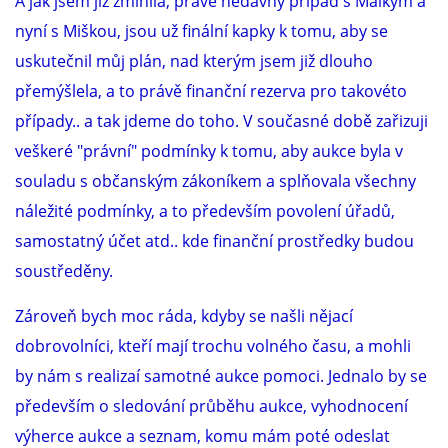
A jak jsem již zmínila, právě nedávný případ s Maikym a
nyní s Miškou, jsou už finální kapky k tomu, aby se
uskutečnil můj plán, nad kterým jsem již dlouho
přemýšlela, a to právě finanční rezerva pro takovéto
případy.. a tak jdeme do toho. V současné době zařizuji
veškeré "právní" podmínky k tomu, aby aukce byla v
souladu s občanským zákoníkem a splňovala všechny
náležité podmínky, a to především povolení úřadů,
samostatný účet atd.. kde finanční prostředky budou
soustředěny.
Zároveň bych moc ráda, kdyby se našli nějací
dobrovolníci, kteří mají trochu volného času, a mohli
by nám s realizaí samotné aukce pomoci. Jednalo by se
především o sledování průběhu aukce, vyhodnocení
výherce aukce a seznam, komu mám poté odeslat