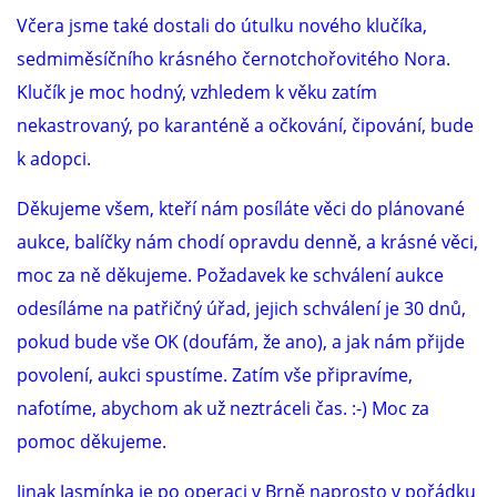
Včera jsme také dostali do útulku nového klučíka,
NATÁČENÍ V TELEVIZI
sedmiměsíčního krásného černotchořovitého Nora.
Klučík je moc hodný, vzhledem k věku zatím
AKCE
nekastrovaný, po karanténě a očkování, čipování, bude
k adopci.
SLUŽBY
Děkujeme všem, kteří nám posíláte věci do plánované
aukce, balíčky nám chodí opravdu denně, a krásné věci,
HISTORIE - 2010 - 2020
moc za ně děkujeme. Požadavek ke schválení aukce
odesíláme na patřičný úřad, jejich schválení je 30 dnů,
pokud bude vše OK (doufám, že ano), a jak nám přijde
JAK NÁM POMOCI - POMÁHAJÍ NÁM :-)
povolení, aukci spustíme. Zatím vše připravíme,
nafotíme, abychom ak už neztráceli čas. :-) Moc za
pomoc děkujeme.
Fretky Boleslav, z.s.
Trnová 15
Jinak Jasmínka je po operaci v Brně naprosto v pořádku