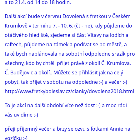
a to 21.4. od 14 do 18 hodin.
Další akcí bude v červnu Dovolená s fretkou v Českém
Krumlově v termínu 7. - 10. 6. (čt - ne), kdy půjdeme do
otáčivého hlediště, sjedeme si část Vltavy na lodích a
raftech, půjdeme na zámek a podívat se po městě, a
také bych naplánovala na sobotní odpoledne srazík pro
všechny, kdo by chtěli přijet právě z okolí Č. Krumlova,
Č. Budějovic a okolí.. Můžete se přihlásit jak na celý
pobyt, tak přijet v sobotu na odpoledne :-) a večer :-)
http://www.fretkyboleslav.cz/clanky/dovolena2018.html
To je akcí na další období více než dost :-) a moc rádi
vás uvidíme :-)
přeji příjemný večer a brzy se ozvu s fotkami Annie na
vozíčku :-)