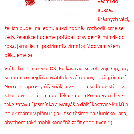
VÝCHOVA FRETKY
věcmi do
aukce...
NEMOCI FRETEK
krásných věcí,
že jich bude i na jednu aukci hodně.. rozhodli jsme se
JAK FRETKA BYDLÍ
tedy, že aukce budeme pořádat pravidelně, min 4x do
roka, jarní, letní, podzimní a zimní :-) Moc vám všem
děkujeme :-)
CESTOVÁNÍ S FRETKOU
V útulku je jinak vše OK. Po kastraci se zotavuje Čip, aby
JEDNA ČÍ VÍCE FRETEK?
se mohl co nejdříve vrátit do své rodiny, nově příchozí
Noro je naprostý úžasňák, a v sobotu se bude stěhovat
KASTRACE
k Heriovi od nás :-) moc děkujeme :-) Po operacích se
také zotavují Jasmínka a Matyáš a další kastrace kluků a
STRAVA
holek máme v plánu :-) a už se těšíme na sluníčko, jaro,
abychom také mohli konečně začít chodit ven :-)
PODPORA