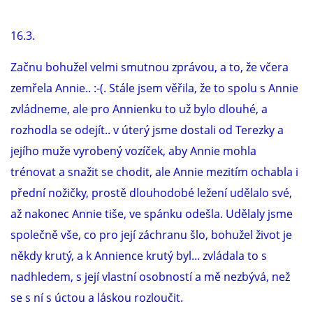
16.3.
E - S H O P
Začnu bohužel velmi smutnou zprávou, a to, že včera
HISTORIE 2022
zemřela Annie.. :-(. Stále jsem věřila, že to spolu s Annie
zvládneme, ale pro Annienku to už bylo dlouhé, a
O NÁS :-)
rozhodla se odejít.. v úterý jsme dostali od Terezky a
jejího muže vyrobený vozíček, aby Annie mohla
trénovat a snažit se chodit, ale Annie mezitím ochabla i
VÝROČNÍ ZPRÁVY
přední nožičky, prostě dlouhodobé ležení udělalo své,
až nakonec Annie tiše, ve spánku odešla. Udělaly jsme
KONTAKT
společně vše, co pro její záchranu šlo, bohužel život je
někdy krutý, a k Annience krutý byl... zvládala to s
JAK NÁM POMOCI
nadhledem, s její vlastní osobností a mě nezbývá, než
se s ní s úctou a láskou rozloučit.
NAPSALI O NÁS