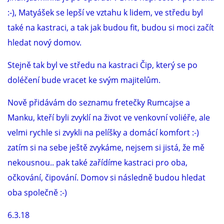
294 25 Katusice
:-), Matyášek se lepší ve vztahu k lidem, ve středu byl
602 692 130
také na kastraci, a tak jak budou fit, budou si moci začít
info@fretkyboleslav.cz
hledat nový domov.
© 2026 eStránky.cz
|
RSS
|
WebSlice
|
Tisk
|
Aktualizováno: 1. 8. 2026
|
Stejně tak byl ve středu na kastraci Čip, který se po
Nahoru ↑
doléčení bude vracet ke svým majitelům.
Nově přidávám do seznamu fretečky Rumcajse a
Manku, kteří byli zvyklí na život ve venkovní voliéře, ale
velmi rychle si zvykli na pelíšky a domácí komfort :-)
zatím si na sebe ještě zvykáme, nejsem si jistá, že mě
nekousnou.. pak také zařídíme kastraci pro oba,
očkování, čipování. Domov si následně budou hledat
oba společně :-)
6.3.18