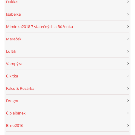
Dukke
Isabelka
Miminka2018 7 statečných a Růženka
Mareček
Luftík
Vampýra
Čikitka
Falco & Rozárka
Drogon
Čip albínek
Brno2016