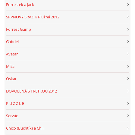
Forrestek a Jack
SRPNOVÝ SRAZÍK Plužná 2012
Forrest Gump
Gabriel
Avatar
Míša
Oskar
DOVOLENÁ S FRETKOU 2012
P U Z Z L E
Servác
Chico (Buchtík) a Chili