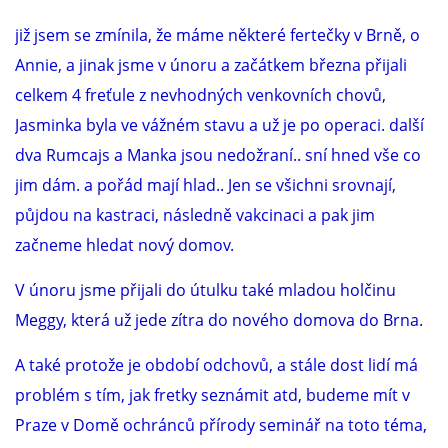
již jsem se zmínila, že máme některé fertečky v Brně, o
Annie, a jinak jsme v únoru a začátkem března přijali
celkem 4 freťule z nevhodných venkovních chovů,
Jasminka byla ve vážném stavu a už je po operaci. další
dva Rumcajs a Manka jsou nedožraní.. sní hned vše co
jim dám. a pořád mají hlad.. Jen se všichni srovnají,
půjdou na kastraci, následně vakcinaci a pak jim
začneme hledat nový domov.
V únoru jsme přijali do útulku také mladou holčinu
Meggy, která už jede zítra do nového domova do Brna.
A také protože je období odchovů, a stále dost lidí má
problém s tím, jak fretky seznámit atd, budeme mít v
Praze v Domě ochránců přírody seminář na toto téma,