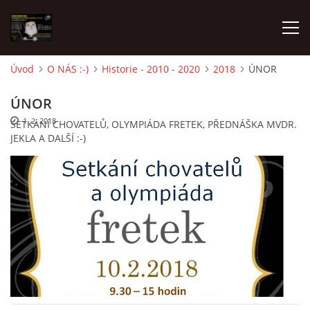
Úvod
O NÁS :-)
Historie - 2010 - 2020
2018
ÚNOR
AKTUALITY
ÚNOR
1. 2. 2018
SETKÁNÍ CHOVATELŮ, OLYMPIÁDA FRETEK, PŘEDNÁŠKA MVDR.
FRETKY V ÚTULKU
JEKLA A DALŠÍ :-)
K ADOPCI
V PÉČI
VIRTUÁLNÍ ADOPCE
V NOVÝCH DOMOVECH