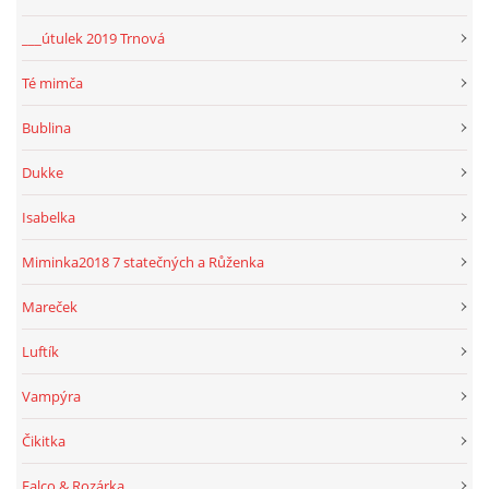
___útulek 2019 Trnová
Té mimča
Bublina
Dukke
Isabelka
Miminka2018 7 statečných a Růženka
Mareček
Luftík
Vampýra
Čikitka
Falco & Rozárka