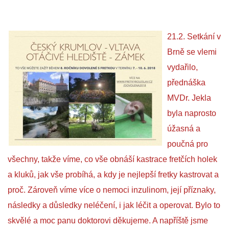
DFD - DOMOV FRETČÍCH DŮCHODCŮ
21.2. Setkání v
Brně se vlemi
PODMÍNKY PŘEVZETÍ FRETKY.
vydařilo,
přednáška
O FRETCE
MVDr. Jekla
byla naprosto
úžasná a
O FRETCE
poučná pro
všechny, takže víme, co vše obnáší kastrace fretčích holek
PÉČE O FRETKU
a kluků, jak vše probíhá, a kdy je nejlepší fretky kastrovat a
proč. Zároveň víme více o nemoci inzulinom, její příznaky,
CHCI SI POŘÍDIT FRETKU
následky a důsledky neléčení, i jak léčit a operovat. Bylo to
skvělé a moc panu doktorovi děkujeme. A napříště jsme