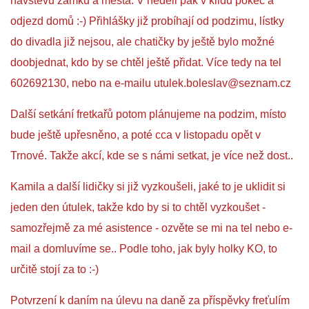
návštěvu zámku a města. V neděli pak v klidu pokec a
odjezd domů :-) Přihlášky již probíhají od podzimu, lístky
E - S H O P
do divadla již nejsou, ale chatičky by ještě bylo možné
doobjednat, kdo by se chtěl ještě přidat. Více tedy na tel
HISTORIE 2022
602692130, nebo na e-mailu utulek.boleslav@seznam.cz
Další setkání fretkařů potom plánujeme na podzim, místo
O NÁS :-)
bude ještě upřesněno, a poté cca v listopadu opět v
Trnové. Takže akcí, kde se s námi setkat, je více než dost..
VÝROČNÍ ZPRÁVY
Kamila a další lidičky si již vyzkoušeli, jaké to je uklidit si
jeden den útulek, takže kdo by si to chtěl vyzkoušet -
KONTAKT
samozřejmě za mé asistence - ozvěte se mi na tel nebo e-
mail a domluvíme se.. Podle toho, jak byly holky KO, to
JAK NÁM POMOCI
určitě stojí za to :-)
NAPSALI O NÁS
Potvrzení k daním na úlevu na daně za příspěvky freťulím