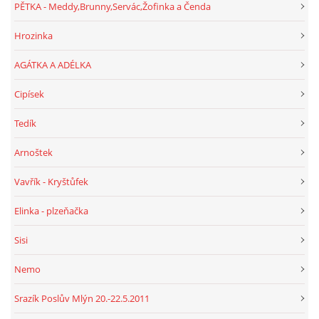
PĚTKA - Meddy,Brunny,Servác,Žofinka a Čenda
Hrozinka
AGÁTKA A ADÉLKA
Cipísek
Tedík
Arnoštek
Vavřík - Kryštůfek
Elinka - plzeňačka
Sisi
Nemo
Srazík Poslův Mlýn 20.-22.5.2011