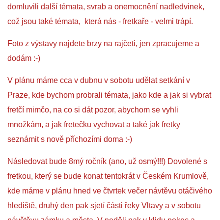
VÝCHOVA FRETKY
domluvili další témata, svrab a onemocnění nadledvinek,
což jsou také témata, která nás - fretkaře - velmi trápí.
NEMOCI FRETEK
Foto z výstavy najdete brzy na rajčeti, jen zpracujeme a
dodám :-)
JAK FRETKA BYDLÍ
V plánu máme cca v dubnu v sobotu udělat setkání v
CESTOVÁNÍ S FRETKOU
Praze, kde bychom probrali témata, jako kde a jak si vybrat
fretčí mimčo, na co si dát pozor, abychom se vyhli
JEDNA ČÍ VÍCE FRETEK?
množkám, a jak fretečku vychovat a také jak fretky
seznámit s nově příchozími doma :-)
KASTRACE
Následovat bude 8mý ročník (ano, už osmý!!!) Dovolené s
fretkou, který se bude konat tentokrát v Českém Krumlově,
STRAVA
kde máme v plánu hned ve čtvrtek večer návtěvu otáčivého
hlediště, druhý den pak sjetí části řeky Vltavy a v sobotu
PODPORA