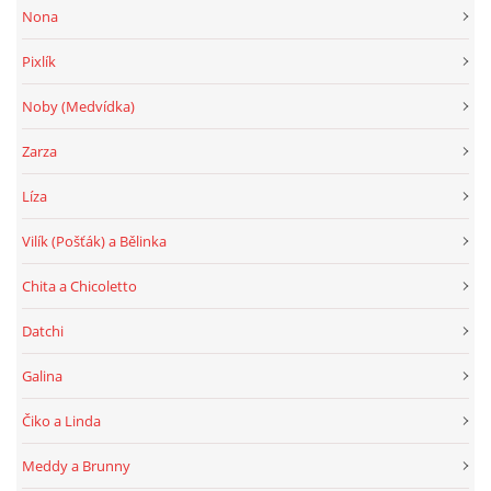
Nona
Pixlík
Noby (Medvídka)
Zarza
Líza
Vilík (Pošťák) a Bělinka
Chita a Chicoletto
Datchi
Galina
Čiko a Linda
Meddy a Brunny