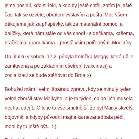
jsme poslali, kdo si řekl, a kdo by ještě chtěl, zatím je ještě
čas, tak se ozvěte, obratem vystavím a pošlu. Moc všem
NATÁČENÍ V TELEVIZI
děkujeme jak za příspěvky, tak za materiální pomoc, a
balíčky, která nám stále od vás chodí - s dečkama, kašema,
AKCE
hračkama, granulkama... prostě vším potřebným. Moc díky.
SLUŽBY
Do útulku v sobotu 17.2. přibyla fretečka Meggy, která už je
zamluvená a po základním ošetření (vakcinaci) a
HISTORIE - 2010 - 2020
zocializaci se bude stěhovat do Brna :-)
Bohužel mám i velmi špatnou zprávu, kdy se minulý týden
JAK NÁM POMOCI - POMÁHAJÍ NÁM :-)
velmi zhoršil stav Maikyho, a je to týden, co ho Irča musela
nechat odejít.. O to je to vše smutnější, že byl Maiky skvělý,
bojovník, a kdyby původní majitelka nezanedbala péči,
Fretky Boleslav, z.s.
mohl by tu ještě být... :-(
Trnová 15