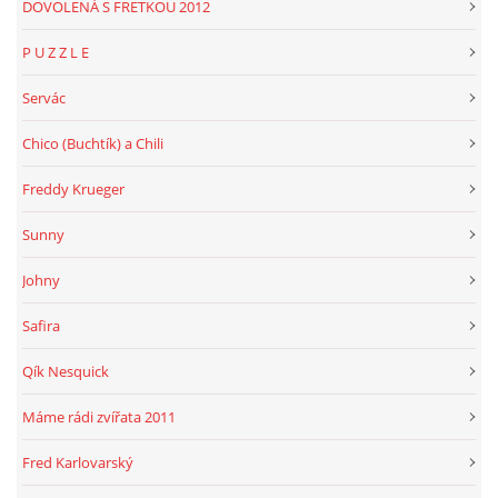
DOVOLENÁ S FRETKOU 2012
P U Z Z L E
Servác
Chico (Buchtík) a Chili
Freddy Krueger
Sunny
Johny
Safira
Qík Nesquick
Máme rádi zvířata 2011
Fred Karlovarský