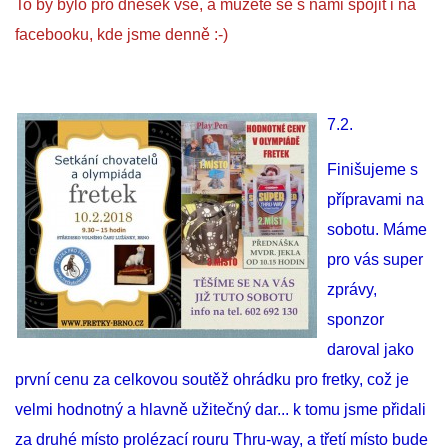
To by bylo pro dnešek vše, a můžete se s námi spojit i na
294 25 Katusice
facebooku, kde jsme denně :-)
602 692 130
info@fretkyboleslav.cz
7.2.
© 2026 eStránky.cz
|
RSS
|
WebSlice
|
Tisk
|
Aktualizováno: 1. 8. 2026
|
Nahoru ↑
Finišujeme s
přípravami na
sobotu. Máme
pro vás super
zprávy,
sponzor
daroval jako
první cenu za celkovou soutěž ohrádku pro fretky, což je
velmi hodnotný a hlavně užitečný dar... k tomu jsme přidali
za druhé místo prolézací rouru Thru-way, a třetí místo bude