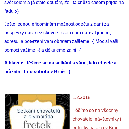
svět kolem a já stále doufám, že i ta chůze časem přijde na
řadu :-)
Ještě jednou připomínám možnost odečtu z daní za
příspěvky naší neziskovce.. stačí nám napsat jméno,
adresu, a potvrzení vám obratem zašleme :-) Moc si vaší
pomoci vážíme :-) a děkujeme za ni :-)
A hlavně.. těšíme se na setkání s vámi, kdo chcete a
můžete - tuto sobotu v Brně :-)
1.2.2018
Těšíme se na všechny
chovatele, návštěvníky i
fretečky na akci v Brně