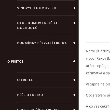
V NOVÝCH DOMOVECH
DFD - DOMOV FRETČÍCH
DŮCHODCŮ
PODMÍNKY PŘEVZETÍ FRETKY.
Námi již druhý
v obci Rakov (M
O FRETCE
určen, opět je
karimatka a spa
O FRETCE
Vstupné na pl
PÉČE O FRETKU
Občerstvení pří
A co vás čeká?
CHCI SI POŘÍDIT FRETKU