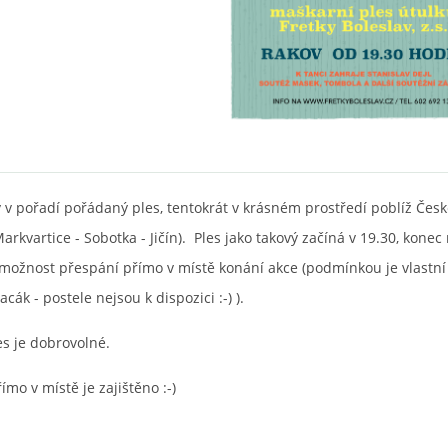
 v pořadí pořádaný ples, tentokrát v krásném prostředí poblíž Česk
arkvartice - Sobotka - Jičín). Ples jako takový začíná v 19.30, konec
 možnost přespání přímo v místě konání akce (podmínkou je vlastní
cák - postele nejsou k dispozici :-) ).
es je dobrovolné.
mo v místě je zajištěno :-)