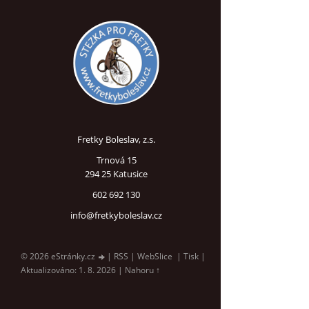
Fretky Boleslav, z.s.
Trnová 15
294 25 Katusice
602 692 130
info@fretkyboleslav.cz
© 2026 eStránky.cz
|
RSS
|
WebSlice
|
Tisk
|
Aktualizováno: 1. 8. 2026
|
Nahoru ↑