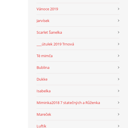
Vánoce 2019
Jarvísek
Scarlet Šanelka
___útulek 2019 Trnová
Té mimča
Bublina
Dukke
Isabelka
Miminka2018 7 statečných a Růženka
Mareček
Luftík