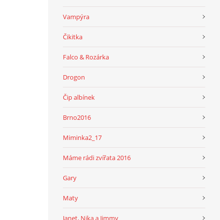
Vampýra
Čikitka
Falco & Rozárka
Drogon
Čip albínek
Brno2016
Miminka2_17
Máme rádi zvířata 2016
Gary
Maty
Janet, Nika a Jimmy