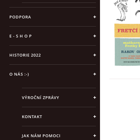
PODPORA
E - S H O P
HISTORIE 2022
O NÁS :-)
VÝROČNÍ ZPRÁVY
KONTAKT
JAK NÁM POMOCI