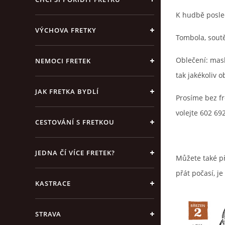
K hudbě poslec
VÝCHOVA FRETKY
Tombola, soutě
Oblečení: mas
NEMOCI FRETEK
tak jakékoliv o
JAK FRETKA BYDLÍ
Prosíme bez fr
volejte 602 69
CESTOVÁNÍ S FRETKOU
JEDNA ČÍ VÍCE FRETEK?
Můžete také př
přát počasí, j
KASTRACE
STRAVA