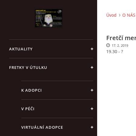
Úvod
O NÁS 
Fretčí me
17. 2. 2019
AKTUALITY
19.30 - ?
FRETKY V ÚTULKU
K ADOPCI
V PÉČI
VIRTUÁLNÍ ADOPCE