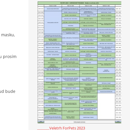
t masku,
ou prosím
okud bude
_______Veletrh ForPets 2023