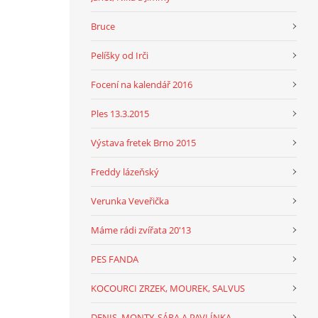
Bruce
Pelíšky od Irči
Focení na kalendář 2016
Ples 13.3.2015
Výstava fretek Brno 2015
Freddy lázeňský
Verunka Veveřička
Máme rádi zvířata 20'13
PES FANDA
KOCOURCI ZRZEK, MOUREK, SALVUS
DENIS, MONTY, SÁRA A PAVLÍNKA