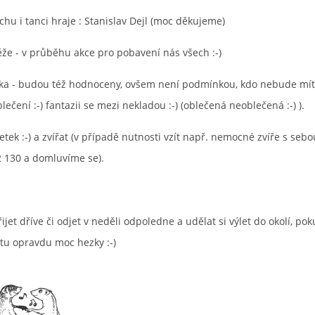
hu i tanci hraje : Stanislav Dejl (moc děkujeme)
že - v průběhu akce pro pobavení nás všech :-)
ka - budou též hodnoceny, ovšem není podmínkou, kdo nebude mí
blečení :-) fantazii se mezi nekladou :-) (oblečená neoblečená :-) ).
etek :-) a zvířat (v případě nutnosti vzít např. nemocné zvíře s seb
2 130 a domluvíme se).
ijet dříve či odjet v neděli odpoledne a udělat si výlet do okolí, p
e tu opravdu moc hezky :-)