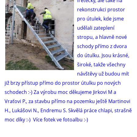
fretečky, ale také na
rekonstrukci prostor
E - S H O P
pro útulek, kde jsme
udělali zateplení
HISTORIE 2022
stropu, a hlavně nové
schody přímo z dvora
O NÁS :-)
do útulku. Jsou krásné,
široké, takže všechny
návštěvy už budou mít
VÝROČNÍ ZPRÁVY
již brzy přístup přímo do prostor útulku po nových
schodech :-) Za výrobu moc děkujeme Jirkovi M a
KONTAKT
Vraťovi P., za stavbu přímo na pozemku ještě Martinovi
H., Lukášovi N., Endremu S. Skvělá práce chlapi, strašně
JAK NÁM POMOCI
moc díky :-) Více fotek ve fotoalbu :-)
NAPSALI O NÁS