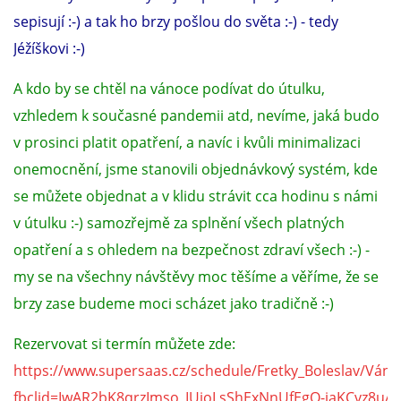
sepisují :-) a tak ho brzy pošlou do světa :-) - tedy
Jéžíškovi :-)
​A kdo by se chtěl na vánoce podívat do útulku,
vzhledem k současné pandemii atd, nevíme, jaká budo
v prosinci platit opatření, a navíc i kvůli minimalizaci
onemocnění, jsme stanovili objednávkový systém, kde
se můžete objednat a v klidu strávit cca hodinu s námi
v útulku :-) samozřejmě za splnění všech platných
opatření a s ohledem na bezpečnost zdraví všech :-) -
my se na všechny návštěvy moc těšíme a věříme, že se
brzy zase budeme moci scházet jako tradičně :-)
Rezervovat si termín můžete zde:
https://www.supersaas.cz/schedule/Fretky_Boleslav/Ván
fbclid=IwAR2bK8qrzImso_IUioLsShExNnUfEgO-jaKCvz8uA9