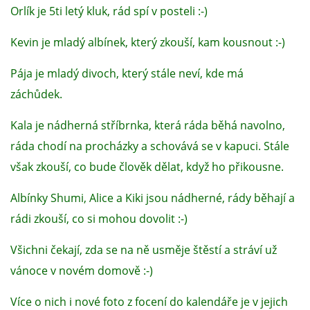
Orlík je 5ti letý kluk, rád spí v posteli :-)
Kevin je mladý albínek, který zkouší, kam kousnout :-)
Pája je mladý divoch, který stále neví, kde má
záchůdek.
Kala je nádherná stříbrnka, která ráda běhá navolno,
ráda chodí na procházky a schovává se v kapuci. Stále
však zkouší, co bude člověk dělat, když ho přikousne.
Albínky Shumi, Alice a Kiki jsou nádherné, rády běhají a
rádi zkouší, co si mohou dovolit :-)
Všichni čekají, zda se na ně usměje štěstí a stráví už
vánoce v novém domově :-)
Více o nich i nové foto z focení do kalendáře je v jejich