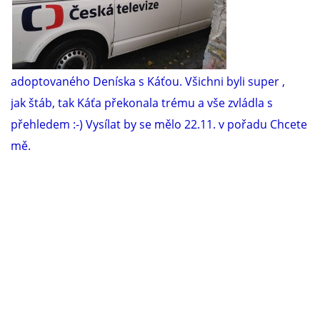
adoptovan
ého Denís
ka s Káťou. Všichni byli sup
er ,
jak
štáb, tak Káťa překonala trému a vše zvládla s
přehledem :-) Vysílat by se mělo 22.11. v pořadu Chcete
mě.