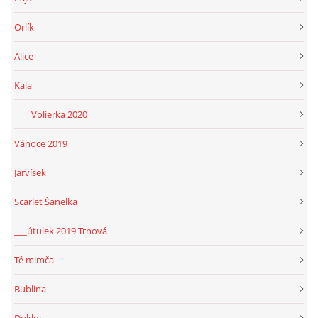
Orlík
Alice
Kala
____Volierka 2020
Vánoce 2019
Jarvísek
Scarlet Šanelka
___útulek 2019 Trnová
Té mimča
Bublina
Dukke