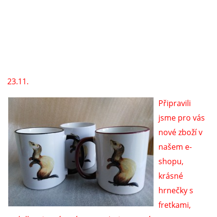
NATÁČENÍ V TELEVIZI
AKCE
23.11.
SLUŽBY
Připravili
HISTORIE - 2010 - 2020
jsme pro vás
nové zboží v
našem e-
JAK NÁM POMOCI - POMÁHAJÍ NÁM :-)
shopu,
krásné
hrnečky s
Fretky Boleslav, z.s.
fretkami,
Trnová 15