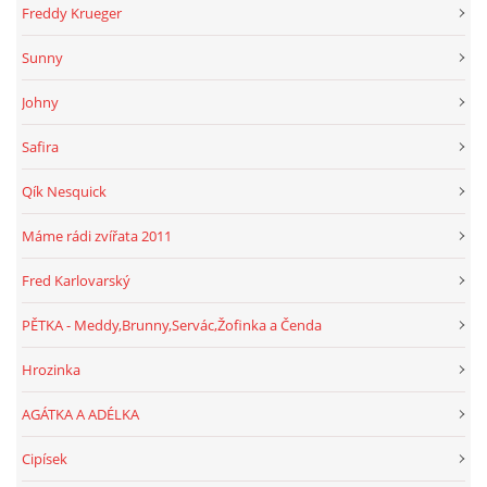
Freddy Krueger
Sunny
Johny
Safira
Qík Nesquick
Máme rádi zvířata 2011
Fred Karlovarský
PĚTKA - Meddy,Brunny,Servác,Žofinka a Čenda
Hrozinka
AGÁTKA A ADÉLKA
Cipísek