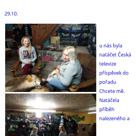
29.10.
u nás byla
natáčet Česká
televize
příspěvek do
pořadu
Chcete mě.
Natáčela
příběh
nalezeného a