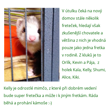
V útulku čeká na nový
domov stále několik
freteček, hledají však
zkušenější chovatele a
většina z nich je vhodná
pouze jako jedna fretka
v rodině. Z kluků je to
Orlík, Kevin a Pája, z
holek Kala, Kelly, Shumi,
Alice, Kiki.
Kelly je odrostlé mimčo, z které při dobrém vedení
bude super fretečka a může i k jiným fretkám. Ráda
běhá a prohání kámoše :-)