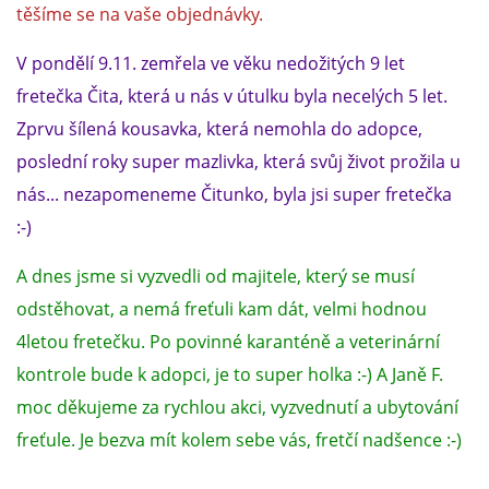
těšíme se na vaše objednávky.
V pondělí 9.11. zemřela ve věku nedožitých 9 let
fretečka Čita, která u nás v útulku byla necelých 5 let.
Zprvu šílená kousavka, která nemohla do adopce,
poslední roky super mazlivka, která svůj život prožila u
nás... nezapomeneme Čitunko, byla jsi super fretečka
:-)
A dnes jsme si vyzvedli od majitele, který se musí
odstěhovat, a nemá freťuli kam dát, velmi hodnou
4letou fretečku. Po povinné karanténě a veterinární
kontrole bude k adopci, je to super holka :-) A Janě F.
moc děkujeme za rychlou akci, vyzvednutí a ubytování
freťule. Je bezva mít kolem sebe vás, fretčí nadšence :-)