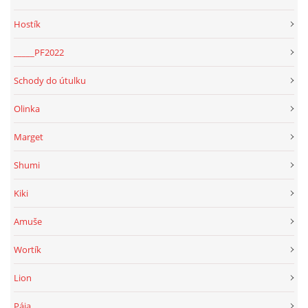
Hostík
_____PF2022
Schody do útulku
Olinka
Marget
Shumi
Kiki
Amuše
Wortík
Lion
Pája