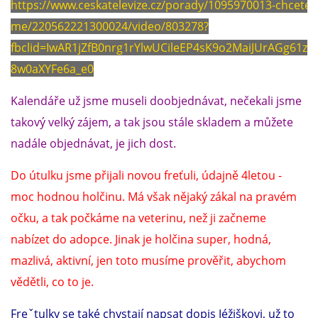
https://www.ceskatelevize.cz/porady/1095970013-chcete-
me/220562221300024/video/803278?
fbclid=IwAR1jZfB0nrg1rYlwUCileEP4sK9o2MaiJUrAGg61zb
8w0aXYFe6a_e0
Kalendáře už jsme museli doobjednávat, nečekali jsme
takový velký zájem, a tak jsou stále skladem a můžete
nadále objednávat, je jich dost.
Do útulku jsme přijali novou freťuli, údajně 4letou -
moc hodnou holčinu. Má však nějaký zákal na pravém
očku, a tak počkáme na veterinu, než ji začneme
nabízet do adopce. Jinak je holčina super, hodná,
mazlivá, aktivní, jen toto musíme prověřit, abychom
vědětli, co to je.
Freˇtulky se také chystají napsat dopis Jéžiškovi, už to