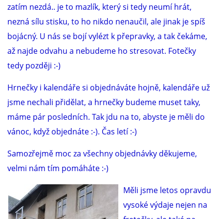
VÝCHOVA FRETKY
zatím nezdá.. je to mazlík, který si tedy neumí hrát,
nezná sílu stisku, to ho nikdo nenaučil, ale jinak je spíš
NEMOCI FRETEK
bojácný. U nás se bojí vylézt k přepravky, a tak čekáme,
až najde odvahu a nebudeme ho stresovat. Fotečky
JAK FRETKA BYDLÍ
tedy později :-)
Hrnečky i kalendáře si objednáváte hojně, kalendáře už
CESTOVÁNÍ S FRETKOU
jsme nechali přidělat, a hrnečky budeme muset taky,
máme pár posledních. Tak jdu na to, abyste je měli do
JEDNA ČÍ VÍCE FRETEK?
vánoc, když objednáte :-). Čas letí :-)
KASTRACE
Samozřejmě moc za všechny objednávky děkujeme,
velmi nám tím pomáháte :-)
STRAVA
Měli jsme letos opravdu
vysoké výdaje nejen na
PODPORA