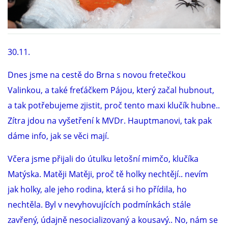
DFD - DOMOV FRETČÍCH DŮCHODCŮ
30.11.
PODMÍNKY PŘEVZETÍ FRETKY.
Dnes jsme na cestě do Brna s novou fretečkou
Valinkou, a také freťáčkem Pájou, který začal hubnout,
O FRETCE
a tak potřebujeme zjistit, proč tento maxi klučík hubne..
Zítra jdou na vyšetření k MVDr. Hauptmanovi, tak pak
dáme info, jak se věci mají.
O FRETCE
Včera jsme přijali do útulku letošní mimčo, klučíka
PÉČE O FRETKU
Matýska. Matěji Matěji, proč tě holky nechtějí.. nevím
jak holky, ale jeho rodina, která si ho přídila, ho
CHCI SI POŘÍDIT FRETKU
nechtěla. Byl v nevyhovujících podmínkách stále
zavřený, údajně nesocializovaný a kousavý.. No, nám se