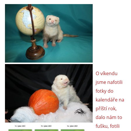
O víkendu
jsme nafotili
fotky do
kalendáře na
příští rok,
dalo nám to
fušku, fotili