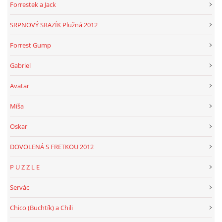
Forrestek a Jack
SRPNOVÝ SRAZÍK Plužná 2012
Forrest Gump
Gabriel
Avatar
Míša
Oskar
DOVOLENÁ S FRETKOU 2012
P U Z Z L E
Servác
Chico (Buchtík) a Chili