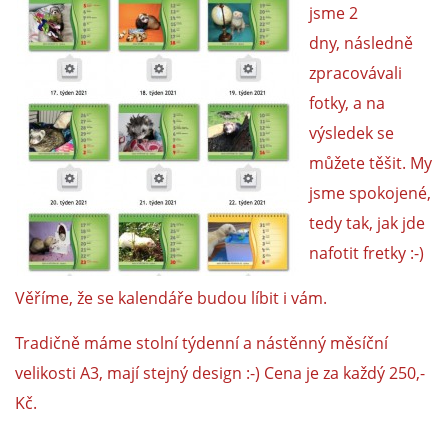
jsme 2
dny, následně
zpracovávali
fotky, a na
výsledek se
můžete těšit. My
jsme spokojené,
tedy tak, jak jde
nafotit fretky :-)
Věříme, že se kalendáře budou líbit i vám.
Tradičně máme stolní týdenní a nástěnný měsíční
velikosti A3, mají stejný design :-) Cena je za každý 250,-
Kč.