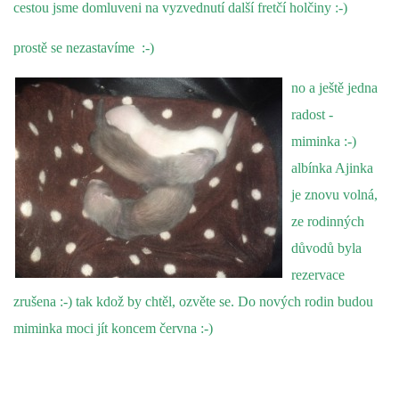
cestou jsme domluveni na vyzvednutí další fretčí holčiny :-)
prostě se nezastavíme :-)
no a ještě jedna
radost -
miminka :-)
albínka Ajinka
je znovu volná,
ze rodinných
důvodů byla
rezervace
zrušena :-) tak kdož by chtěl, ozvěte se. Do nových rodin budou
miminka moci jít koncem června :-)