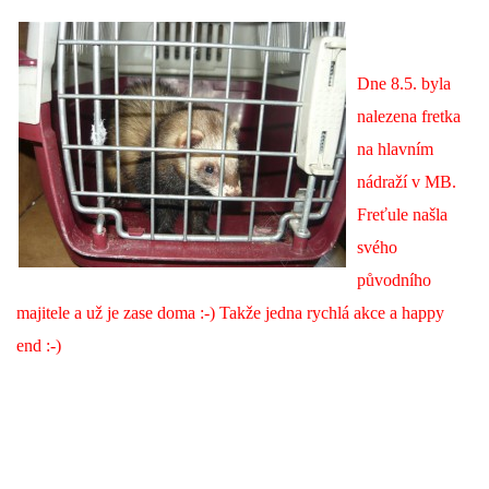
Dne 8.5. byla
nalezena fretka
na hlavním
nádraží v MB.
Freťule našla
svého
původního
majitele a už je zase doma :-) Takže jedna rychlá akce a happy
end :-)