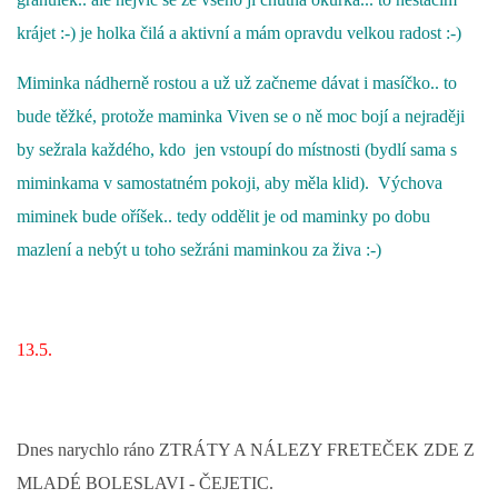
krájet :-) je holka čilá a aktivní a mám opravdu velkou radost :-)
Miminka nádherně rostou a už už začneme dávat i masíčko.. to
bude těžké, protože maminka Viven se o ně moc bojí a nejraději
by sežrala každého, kdo jen vstoupí do místnosti (bydlí sama s
miminkama v samostatném pokoji, aby měla klid). Výchova
miminek bude oříšek.. tedy oddělit je od maminky po dobu
mazlení a nebýt u toho sežráni maminkou za živa :-)
13.5.
Dnes narychlo ráno ZTRÁTY A NÁLEZY FRETEČEK ZDE Z
MLADÉ BOLESLAVI - ČEJETIC.