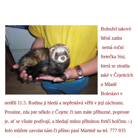
Bohužel takové
štěstí zatím
nemá roční
fretečka Sisi,
která se ztratila
také v Čejeticích
u Mladé
Boleslavi v
neděli 11.5. Rodina ji hledá a nepřestává věřit v její záchranu.
Prosíme, zda jste někdo z Čejetic či tam máte příbuzné, poproste
je, ať se všude podívají, a hledají milou přítulnou fretčí holčinu :-)
Info můžete zavolat nám či přímo paní Martině na tel. 777 935