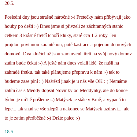
20.5.
Poslední dny jsou strašně náročné :-( Fretečky nám přibývají jako
houby po dešti :-) Dnes jsme si přivzeli ze záchranných stanic
celkem 3 krásné fretčí tchoří kluky, staré cca 1-2 roky. Jen
projdou povinnou karanténou, poté kastrace a pojedou do nových
domovů. Dva klučíci už jsou zamluvení, třetí na svůj nový domov
zatím bude čekat :-) A ještě nám dnes volali lidé, že našli na
zahradě fretku, tak také plánujeme přepravu k nám :-) tak to
budeme zase plní :-) Naštěstí jinak je u nás vše OK :-) Nemáme
zatím čas s Meddy dopsat Novinky od Meddynky, ale do konce
týdne je určitě pošleme :-) Matýsek je stále v Brně, a vypadá to
lépe... tak snad se vše zlepší a nakonec se Matýsek uzdraví.... ale
to je zatím předběžné :-) Držte palce :-)
18.5.