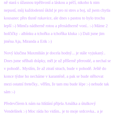
ně stará s úžasnou trpělivostí a láskou a péčí, nikoho k nim
nepustí, můj každodenní úklid je pro ni stres a boj, už jsem chytla
kousanec přes tlusté rukavice, ale dnes s pastou to bylo trochu
lepší :-) Mimča nádherně rotou a přenádherně voní.. :-) Máme 2
holčičky - albínku a tchořku a tchoříka kluka :-) Dali jsme jim
jména Aja, Miranda a Erik :-)
Nový klučina Maxmilián je docela hodný... je stále vyjukaný..
Dnes jsme stříhali drápky, měl je už příšerně přerostlé, a nechal se
v pohodě.. Myslím, že až ztratí strach, bude v pohodě. Ještě do
konce týdne ho necháme v karanténě, a pak se bude stěhovat
mezi ostatní fretečky.. věřím, že tam mu bude lépe :-) nebude tak
sám :-)
Předevčírem k nám na hlídání přijela Amálka a útulkový
Vendelínek :-) Moc ráda ho vidím.. je to moje srdcovka.. a je