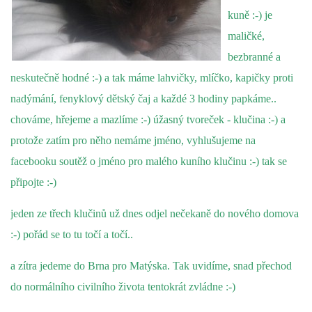
kuně :-) je
maličké,
bezbranné a
neskutečně hodné :-) a tak máme lahvičky, mlíčko, kapičky proti
nadýmání, fenyklový dětský čaj a každé 3 hodiny papkáme..
chováme, hřejeme a mazlíme :-) úžasný tvoreček - klučina :-) a
protože zatím pro něho nemáme jméno, vyhlušujeme na
facebooku soutěž o jméno pro malého kuního klučinu :-) tak se
připojte :-)
jeden ze třech klučinů už dnes odjel nečekaně do nového domova
:-) pořád se to tu točí a točí..
a zítra jedeme do Brna pro Matýska. Tak uvidíme, snad přechod
do normálního civilního života tentokrát zvládne :-)