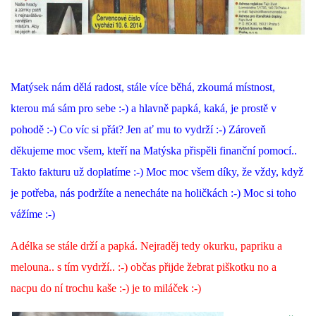
DFD - DOMOV FRETČÍCH DŮCHODCŮ
PODMÍNKY PŘEVZETÍ FRETKY.
Matýsek nám dělá radost, stále více běhá, zkoumá místnost,
kterou má sám pro sebe :-) a hlavně papká, kaká, je prostě v
pohodě :-) Co víc si přát? Jen ať mu to vydrží :-) Zároveň
O FRETCE
děkujeme moc všem, kteří na Matýska přispěli finanční pomocí..
Takto fakturu už doplatíme :-) Moc moc všem díky, že vždy, když
O FRETCE
je potřeba, nás podržíte a nenecháte na holičkách :-) Moc si toho
vážíme :-)
PÉČE O FRETKU
Adélka se stále drží a papká. Nejraděj tedy okurku, papriku a
melouna.. s tím vydrží.. :-) občas přijde žebrat piškotku no a
CHCI SI POŘÍDIT FRETKU
nacpu do ní trochu kaše :-) je to miláček :-)