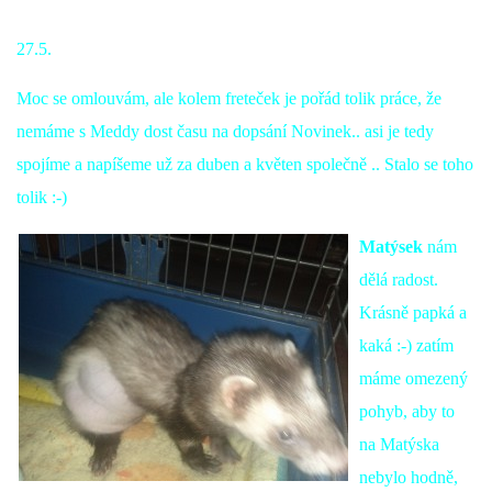
27.5.
Moc se omlouvám, ale kolem freteček je pořád tolik práce, že
nemáme s Meddy dost času na dopsání Novinek.. asi je tedy
spojíme a napíšeme už za duben a květen společně .. Stalo se toho
tolik :-)
Matýsek
nám
dělá radost.
Krásně papká a
kaká :-) zatím
máme omezený
pohyb, aby to
na Matýska
nebylo hodně,