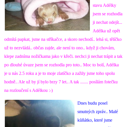
stavu Adélky
jsem se rozhodla
ji nechat odejít...
Adélka už opět
odmítá papkat, jsme na stříkačce, a skoro nechodí.. lehá si, tělíčko
už to nezvládá.. občas zajde, ale není to ono.. když ji chovám,
klepe zadníma nožičkama jako v křeči. nechci ji nechat trápit a tak
po dlouhé úvaze jsem se rozhodla pro toto.. Moc to bolí, Adélka
je u nás 2.5 roku a je to moje zlatíčko a zažily jsme toho spolu
hodně.. Ale už by jí bylo brzy 7 let.. A tak ....... posílám fotečku
na rozloučení s Adélkou :-)
Dnes budu posel
smutných zpráv.. Malé
kůňátko, které jsme