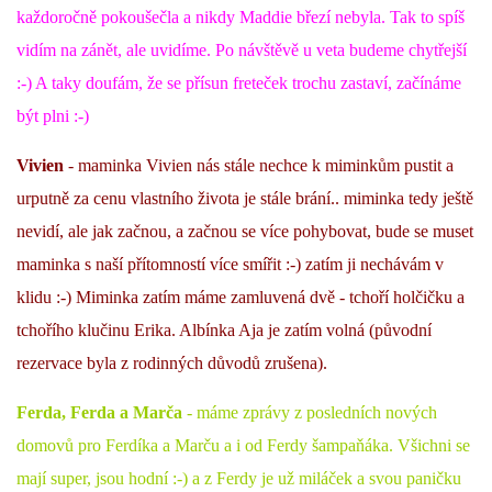
každoročně pokoušečla a nikdy Maddie březí nebyla. Tak to spíš
vidím na zánět, ale uvidíme. Po návštěvě u veta budeme chytřejší
:-) A taky doufám, že se přísun freteček trochu zastaví, začínáme
být plni :-)
Vivien
- maminka Vivien nás stále nechce k miminkům pustit a
urputně za cenu vlastního života je stále brání.. miminka tedy ještě
nevidí, ale jak začnou, a začnou se více pohybovat, bude se muset
maminka s naší přítomností více smířit :-) zatím ji nechávám v
klidu :-) Miminka zatím máme zamluvená dvě - tchoří holčičku a
tchořího klučinu Erika. Albínka Aja je zatím volná (původní
rezervace byla z rodinných důvodů zrušena).
Ferda, Ferda a Marča
- máme zprávy z posledních nových
domovů pro Ferdíka a Marču a i od Ferdy šampaňáka. Všichni se
mají super, jsou hodní :-) a z Ferdy je už miláček a svou paničku