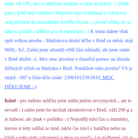
bude vše OK, aby si Matýsek pomalu zvykla na pohyb :-) Držte
palce, ještě není vyhráno, Matýsek musí zvládnout a vybojovat
svůj přechod do normálního fretčího života :-) pevně věřím, že se
nám to podaří a udělám pro to maximum :-)
K tomu máme však
opět velkou prosbu - Matýskova druhá léčba v Brně za měsíc stojí
9600,- Kč. Zatím jsme uhradili větší část nákladů, ale jsme zatím
v Brně dlužni :-(. Moc moc prosíme o finanční pomoc na úhradu
léčbných výloh za Matýska v Brně. Pomůžete nám prosím? VS je
stejný - 007 a číslo účtu znáte: 2300101259/2010
. MOC
DĚKUJEME :-)
Kůně -
pro našeho uzlíčka jsme zatím jméno nevymysleli... ale to
nevadí :-) zatím jsme ho nechali zkontrolovat v Brně, váží 290 g a
je hubené, ale jinak v pořádku :-) Nejraději tráví čas u maminky,
kterou si tedy udělal ze mně, takže čas tráví v batůčku nebo na
klíně a nebo tedy zahrabený v dece na gauči :-) je nádherné, jak si