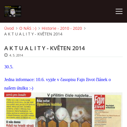
Úvod
O NÁS :-)
Historie - 2010 - 2020
A K T U A L I T Y - KVĚTEN 2014
AKTUALITY
A K T U A L I T Y - KVĚTEN 2014
FRETKY V ÚTULKU
4. 5. 2014
30.5.
K ADOPCI
Jedna informace: 10.6. vyjde v časopisu Fajn život článek o
našem útulku :-)
V PÉČI
VIRTUÁLNÍ ADOPCE
V NOVÝCH DOMOVECH