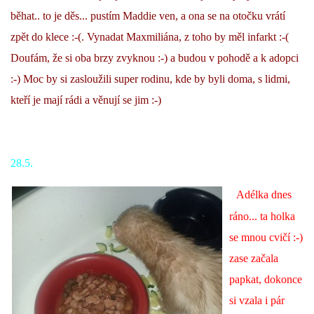
běhat.. to je děs... pustím Maddie ven, a ona se na otočku vrátí
zpět do klece :-(. Vynadat Maxmiliána, z toho by měl infarkt :-(
Doufám, že si oba brzy zvyknou :-) a budou v pohodě a k adopci
:-) Moc by si zasloužili super rodinu, kde by byli doma, s lidmi,
kteří je mají rádi a věnují se jim :-)
28.5.
Adélka dnes
ráno... ta holka
se mnou cvičí :-)
zase začala
papkat, dokonce
si vzala i pár