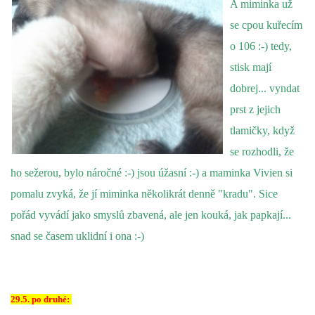
VÝCHOVA FRETKY
A miminka už
se cpou kuřecím
NEMOCI FRETEK
o 106 :-) tedy,
stisk mají
JAK FRETKA BYDLÍ
dobrej... vyndat
prst z jejich
CESTOVÁNÍ S FRETKOU
tlamičky, když
se rozhodli, že
JEDNA ČÍ VÍCE FRETEK?
ho sežerou, bylo náročné :-) jsou úžasní :-) a maminka Vivien si
pomalu zvyká, že jí miminka několikrát denně "kradu". Sice
KASTRACE
pořád vyvádí jako smyslů zbavená, ale jen kouká, jak papkají...
snad se časem uklidní i ona :-)
STRAVA
29.5. po druhé:
PODPORA