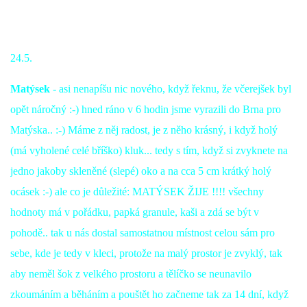
24.5.
Matýsek
- asi nenapíšu nic nového, když řeknu, že včerejšek byl
opět náročný :-) hned ráno v 6 hodin jsme vyrazili do Brna pro
Matýska.. :-) Máme z něj radost, je z něho krásný, i když holý
(má vyholené celé bříško) kluk... tedy s tím, když si zvyknete na
jedno jakoby skleněné (slepé) oko a na cca 5 cm krátký holý
ocásek :-) ale co je důležité: MATÝSEK ŽIJE !!!! všechny
hodnoty má v pořádku, papká granule, kaši a zdá se být v
pohodě.. tak u nás dostal samostatnou místnost celou sám pro
sebe, kde je tedy v kleci, protože na malý prostor je zvyklý, tak
aby neměl šok z velkého prostoru a tělíčko se neunavilo
zkoumáním a běháním a pouštět ho začneme tak za 14 dní, když