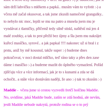
sám drží lahvičku s mlékem a papká.. musím vám to vyfotit :-) a
včera mě začal okusovat, a tak jsme zkusili namočené grangulky..
to nebylo nic moc, lepili se mu na patro a musela jsem mu je
vyndávat z tlamičky, přičemž tedy silně stiskl, naštěstí má jen 4
malé zoubky, a tak to prst přežil bez újmy a šla jsem mu nakrájet
kuřecí masíčko, syrové.. a jak papkal !!!! nakonec už si bral i z
prstu, aniž by mě kousnul, takže super :-) budeme dnes
pokračovat, v noci dostal mlíčko, teď ráno taky a přes den zase
dáme i masíčko :-) a budeme mazlit do úplného vymazlení. Pořád
zjišťuju více a více informací, jak je to s kunami a zda se dá
ochočit.. a stále více dostávám naději, že ano :-) tak to zkusím :-)
Maddie
- včera jsme si cestou vyzvedli fretčí holčinu Maddie.
No, uvidíme, jaká Maddie bude, zatím se zdá hodná, ale nevím,
jestli Maddie nebude nakrytá, protože rodina se o to prý