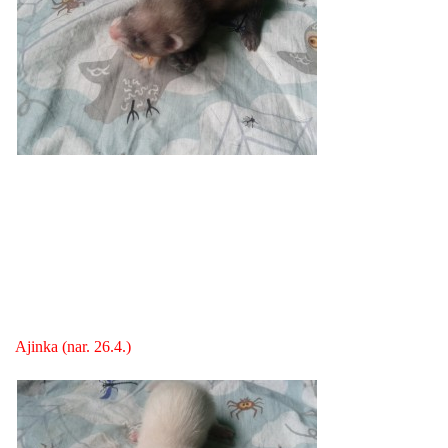
NATÁČENÍ V TELEVIZI
AKCE
SLUŽBY
HISTORIE - 2010 - 2020
JAK NÁM POMOCI - POMÁHAJÍ NÁM :-)
Ajinka (nar. 26.4.)
Fretky Boleslav, z.s.
Trnová 15