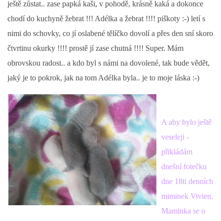
ještě zůstat.. zase papká kaši, v pohodě, krásně kaká a dokonce
chodí do kuchyně žebrat !!! Adélka a žebrat !!!! piškoty :-) letí s
nimi do schovky, co jí oslabené tělíčko dovolí a přes den sní skoro
čtvrtinu okurky !!!! prostě jí zase chutná !!!! Super. Mám
obrovskou radost.. a kdo byl s námi na dovolené, tak bude vědět,
jaký je to pokrok, jak na tom Adélka byla.. je to moje láska :-)
A aby bylo ještě
veseleji -
přikládám
dnešní fotečku
dne 18ti denních
miminek Vivien.
Maminka se o