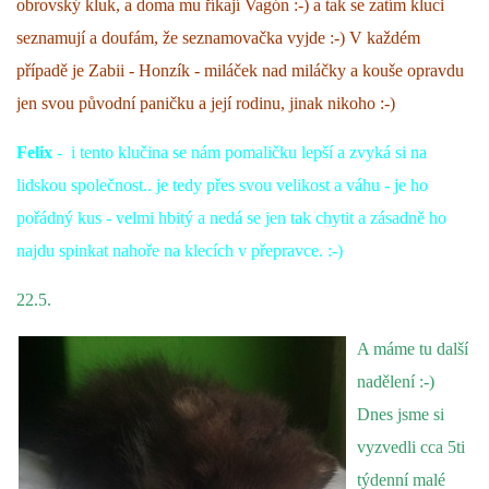
obrovský kluk, a doma mu říkají Vagón :-) a tak se zatím kluci
seznamují a doufám, že seznamovačka vyjde :-) V každém
případě je Zabii - Honzík - miláček nad miláčky a kouše opravdu
jen svou původní paničku a její rodinu, jinak nikoho :-)
Felix
- i tento klučina se nám pomaličku lepší a zvyká si na
lidskou společnost.. je tedy přes svou velikost a váhu - je ho
pořádný kus - velmi hbitý a nedá se jen tak chytit a zásadně ho
najdu spinkat nahoře na klecích v přepravce. :-)
22.5.
A máme tu další
nadělení :-)
Dnes jsme si
vyzvedli cca 5ti
týdenní malé