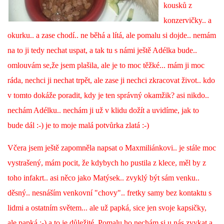
kousků z
konzervičky.. a
okurku.. a zase chodí.. ne běhá a lítá, ale pomalu si dojde.. nemám
na to ji tedy nechat uspat, a tak tu s námi ještě Adélka bude..
omlouvám se,že jsem plašila, ale je to moc těžké... mám ji moc
ráda, nechci ji nechat trpět, ale zase ji nechci zkracovat život.. kdo
v tomto dokáže poradit, kdy je ten správný okamžik? asi nikdo..
nechám Adélku.. nechám ji už v klidu dožít a uvidíme, jak to
bude dál :-) je to moje malá potvůrka zlatá :-)
Včera jsem ještě zapomněla napsat o Maxmiliánkovi.. je stále moc
vystrašený, mám pocit, že kdybych ho pustila z klece, měl by z
toho infakrt.. asi něco jako Matýsek.. zvyklý být sám venku..
děsný.. nesnáším venkovní "chovy".. fretky samy bez kontaktu s
lidmi a ostatním světem... ale už papká, sice jen svoje kapsičky,
ale papká :-) a to je důležité. Pomalu ho nechám si u nás zvykat a