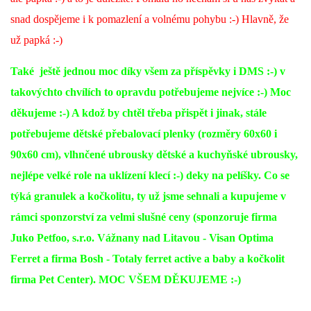
snad dospějeme i k pomazlení a volnému pohybu :-) Hlavně, že
už papká :-)
Také ještě jednou moc díky všem za příspěvky i DMS :-) v
takovýchto chvílích to opravdu potřebujeme nejvíce :-) Moc
děkujeme :-) A kdož by chtěl třeba přispět i jinak, stále
potřebujeme dětské přebalovací plenky (rozměry 60x60 i
90x60 cm), vlhnčené ubrousky dětské a kuchyňské ubrousky,
nejlépe velké role na uklízení klecí :-) deky na pelíšky. Co se
týká granulek a kočkolitu, ty už jsme sehnali a kupujeme v
rámci sponzorství za velmi slušné ceny (sponzoruje firma
Juko Petfoo, s.r.o. Vážnany nad Litavou - Visan Optima
Ferret a firma Bosh - Totaly ferret active a baby a kočkolit
firma Pet Center). MOC VŠEM DĚKUJEME :-)