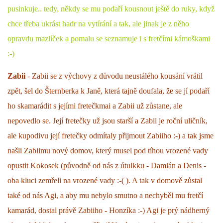
pusinkuje.. tedy, někdy se mu podaří kousnout ještě do ruky, když
chce třeba ukrást hadr na vytírání a tak, ale jinak je z něho
opravdu mazlíček a pomalu se seznamuje i s fretčími kámoškami
:-)
Zabii
- Zabii se z výchovy z důvodu neustálého kousání vrátil
zpět, šel do Šternberka k Janě, která tajně doufala, že se jí podaří
ho skamarádit s jejími fretečkmai a Zabii už zůstane, ale
nepovedlo se. Její fretečky už jsou starší a Zabii je roční uličník,
ale kupodivu její fretečky odmítaly přijmout Zabiiho :-) a tak jsme
našli Zabiimu nový domov, který musel pod tíhou vrozené vady
opustit Kokosek (původně od nás z útulkku - Damián a Denis -
oba kluci zemřeli na vrozené vady :-( ). A tak v domově zůstal
také od nás Agi, a aby mu nebylo smutno a nechyběl mu fretčí
kamarád, dostal právě Zabiiho - Honzíka :-) Agi je prý nádherný