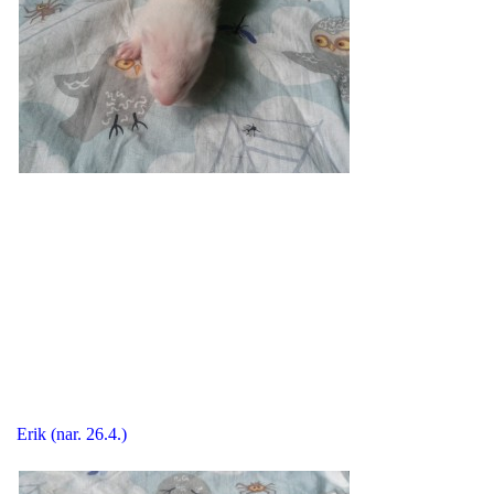
294 25 Katusice
602 692 130
info@fretkyboleslav.cz
© 2026 eStránky.cz
|
RSS
|
WebSlice
|
Tisk
|
Aktualizováno: 1. 8. 2026
|
Nahoru ↑
Erik (nar. 26.4.)