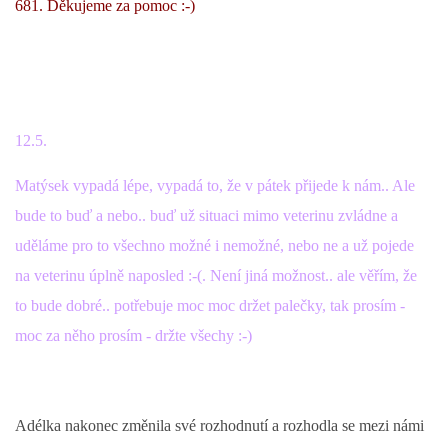
681. Děkujeme za pomoc :-)
12.5.
Matýsek vypadá lépe, vypadá to, že v pátek přijede k nám.. Ale
bude to buď a nebo.. buď už situaci mimo veterinu zvládne a
uděláme pro to všechno možné i nemožné, nebo ne a už pojede
na veterinu úplně naposled :-(. Není jiná možnost.. ale věřím, že
to bude dobré.. potřebuje moc moc držet palečky, tak prosím -
moc za něho prosím - držte všechy :-)
Adélka nakonec změnila své rozhodnutí a rozhodla se mezi námi