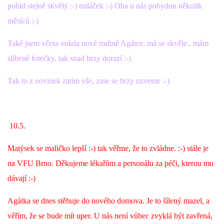
pořád stejně skvělý :-) miláček :-) Oba u nás pobydou několik
měsíců :-)
Také jsem včera volala nové rodině Agátce, má se skvěle.. mám
slíbené fotečky, tak snad brzy dorazí :-)
Tak to z novinek zatím vše, zase se brzy ozveme :-)
10.5.
Matýsek se maličko lepší :-) tak věřme, že to zvládne. :-) stále je
na VFU Brno. Děkujeme lékařům a personálu za péči, kterou mu
dávají :-)
Agátka se dnes stěhuje do nového domova. Je to šílený mazel, a
věřím, že se bude mít uper. U nás není vůbec zvyklá být zavřená,