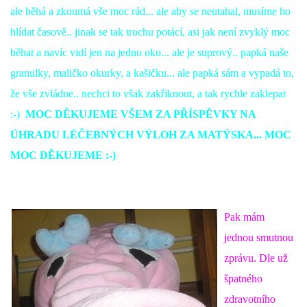
ale běhá a zkoumá vše moc rád... ale aby se neutahal, musíme ho
hlídat časově.. jinak se tak trochu potácí, asi jak není zvyklý moc
běhat a navíc vidí jen na jedno oko... ale je suprový.. papká naše
granulky, maličko okurky, a kašičku... ale papká sám a vypadá to,
že vše zvládne.. nechci to však zakřiknout, a tak rychle zaklepat
:-)
MOC DĚKUJEME VŠEM ZA PŘÍSPĚVKY NA
ÚHRADU LÉČEBNÝCH VÝLOH ZA MATÝSKA... MOC
MOC DĚKUJEME :-)
Pak mám
jednou smutnou
zprávu. Dle už
špatného
zdravotního