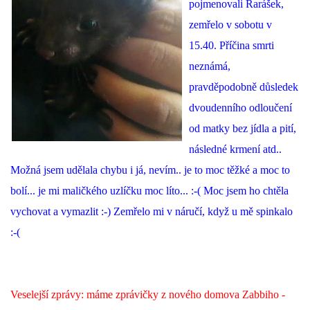
pojmenovali Rarášek,
zemřelo v sobotu v
15.40. Příčina smrti
neznámá,
pravděpodobně důsledek
dvoudenního odloučení
od matky bez jídla a pití,
následné krmení atd..
Možná jsem udělala chybu i já, nevím.. je to moc těžké a moc to
bolí... je mi maličkého uzlíčku moc líto... :-( Moc jsem ho chtěla
vychovat a vymazlit :-) Zemřelo mi v náručí, když u mě spinkalo
:-(
Veselejší zprávy: máme zprávičky z nového domova Zabbiho -