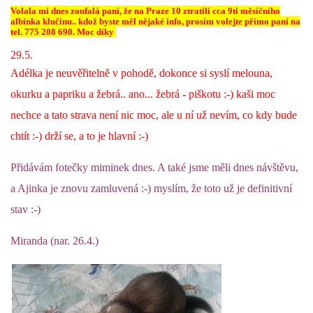
Volala mi dnes zoufalá paní, že na Praze 10 ztratili cca 9ti měsíčního
albínka klučinu.. kdož byste měl nějaké info, prosím volejte přímo paní na
tel. 775 208 690. Moc díky
E - S H O P
29.5.
Adélka je neuvěřitelně v pohodě, dokonce si syslí melouna,
HISTORIE 2022
okurku a papriku a žebrá.. ano... žebrá - piškotu :-) kaši moc
nechce a tato strava není nic moc, ale u ní už nevím, co kdy bude
O NÁS :-)
chtít :-) drží se, a to je hlavní :-)
Přidávám fotečky miminek dnes. A také jsme měli dnes návštěvu,
VÝROČNÍ ZPRÁVY
a Ajinka je znovu zamluvená :-) myslím, že toto už je definitivní
stav :-)
KONTAKT
Miranda (nar. 26.4.)
JAK NÁM POMOCI
NAPSALI O NÁS