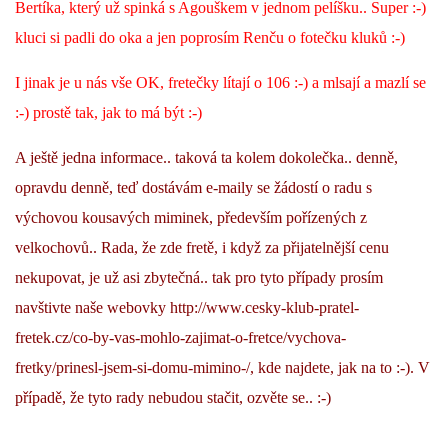
Bertíka, který už spinká s Agouškem v jednom pelíšku.. Super :-)
kluci si padli do oka a jen poprosím Renču o fotečku kluků :-)
I jinak je u nás vše OK, fretečky lítají o 106 :-) a mlsají a mazlí se
:-) prostě tak, jak to má být :-)
A ještě jedna informace.. taková ta kolem dokolečka.. denně,
opravdu denně, teď dostávám e-maily se žádostí o radu s
výchovou kousavých miminek, především pořízených z
velkochovů.. Rada, že zde fretě, i když za přijatelnější cenu
nekupovat, je už asi zbytečná.. tak pro tyto případy prosím
navštivte naše webovky
http://www.cesky-klub-pratel-
fretek.cz/co-by-vas-mohlo-zajimat-o-fretce/vychova-
fretky/prinesl-jsem-si-domu-mimino-/, kde najdete, jak na to :-). V
případě, že tyto rady nebudou stačit, ozvěte se.. :-)