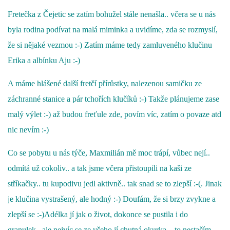
Fretečka z Čejetic se zatím bohužel stále nenašla.. včera se u nás
byla rodina podívat na malá miminka a uvidíme, zda se rozmyslí,
že si nějaké vezmou :-) Zatím máme tedy zamluveného klučinu
Erika a albínku Aju :-)
A máme hlášené další fretčí přírůstky, nalezenou samičku ze
záchranné stanice a pár tchořích klučíků :-) Takže plánujeme zase
malý výlet :-) až budou freťule zde, povím víc, zatím o povaze atd
nic nevím :-)
Co se pobytu u nás týče, Maxmilián mě moc trápí, vůbec nejí..
odmítá už cokoliv.. a tak jsme včera přistoupili na kaši ze
stříkačky.. tu kupodivu jedl aktivně.. tak snad se to zlepší :-(. Jinak
je klučina vystrašený, ale hodný :-) Doufám, že si brzy zvykne a
zlepší se :-)
Adélka jí jak o život, dokonce se pustila i do
granulek.. ale nejvíc se ze všeho jí chutná okurka... to nestačím