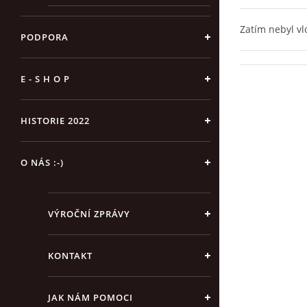
Zatím nebyl v
PODPORA
E - S H O P
HISTORIE 2022
O NÁS :-)
VÝROČNÍ ZPRÁVY
KONTAKT
JAK NÁM POMOCI