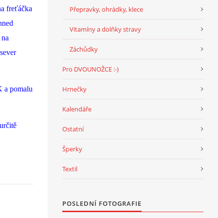
na freťáčka
Přepravky, ohrádky, klece
 hned
Vitamíny a dolňky stravy
 na
Záchůdky
 sever
Pro DVOUNOŽCE :-)
OK a pomalu
Hrnečky
Kalendáře
určitě
Ostatní
Šperky
Textil
POSLEDNÍ FOTOGRAFIE