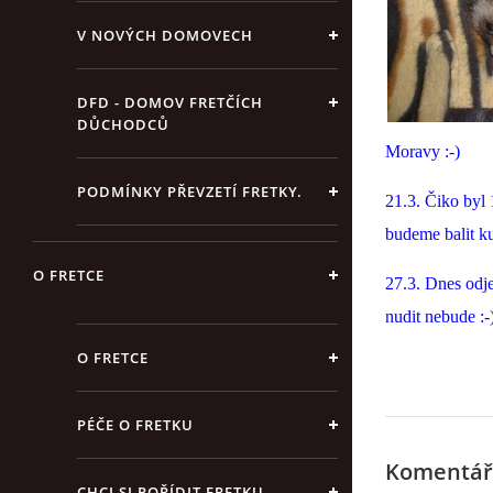
V NOVÝCH DOMOVECH
DFD - DOMOV FRETČÍCH
DŮCHODCŮ
Moravy :-)
PODMÍNKY PŘEVZETÍ FRETKY.
21.3. Čiko byl 
budeme balit ku
O FRETCE
27.3. Dnes odj
nudit nebude :-
O FRETCE
PÉČE O FRETKU
Komentář
CHCI SI POŘÍDIT FRETKU