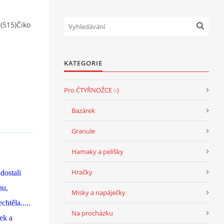
(515)Čiko
KATEGORIE
Pro ČTYŘNOŽCE :-)
Bazárek
Granule
Hamaky a pelíšky
Hračky
dostali
nu,
Misky a napáječky
htěla.....
Na procházku
ek a