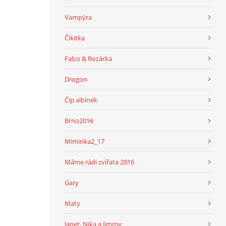
Vampýra
Čikitka
Falco & Rozárka
Drogon
Čip albínek
Brno2016
Miminka2_17
Máme rádi zvířata 2016
Gary
Maty
Janet, Nika a Jimmy