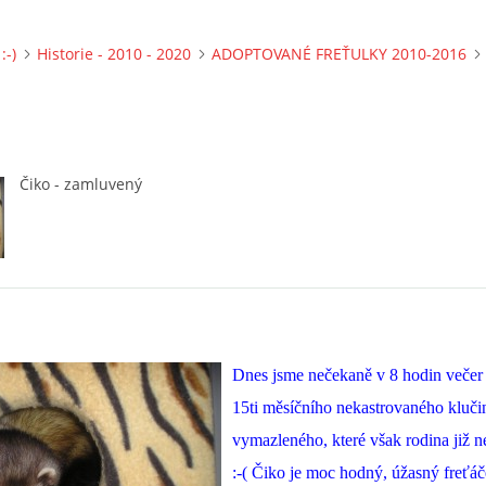
:-)
Historie - 2010 - 2020
ADOPTOVANÉ FREŤULKY 2010-2016
Čiko - zamluvený
Dnes jsme nečekaně v 8 hodin večer 
15ti měsíčního nekastrovaného kluči
vymazleného, které však rodina již nec
:-( Čiko je moc hodný, úžasný freťáč