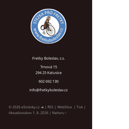
Fretky Boleslav, z.s.
Trnová 15
294 25 Katusice
602 692 130
info@fretkyboleslav.cz
© 2026 eStránky.cz
|
RSS
|
WebSlice
|
Tisk
|
Aktualizováno: 1. 8. 2026
|
Nahoru ↑