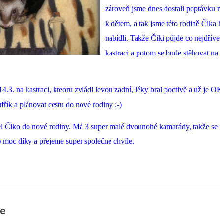
zároveň jsme dnes dostali poptávku 
k dětem, a tak jsme této rodině Čika
nabídli. Takže Čiki půjde co nejdříve
kastraci a potom se bude stěhovat na
14.3. na kastraci, kteoru zvládl levou zadní, léky bral poctivě a už je 
fřík a plánovat cestu do nové rodiny :-)
el Čiko do nové rodiny. Má 3 super malé dvounohé kamarády, takže se 
) moc díky a přejeme super společné chvíle.
e