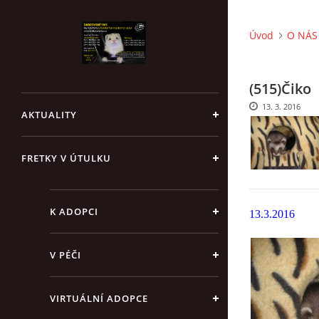
Úvod
O NÁS 
(515)Čiko
13. 3. 2016
AKTUALITY
FRETKY V ÚTULKU
K ADOPCI
13.3.2016
V PÉČI
VIRTUÁLNÍ ADOPCE