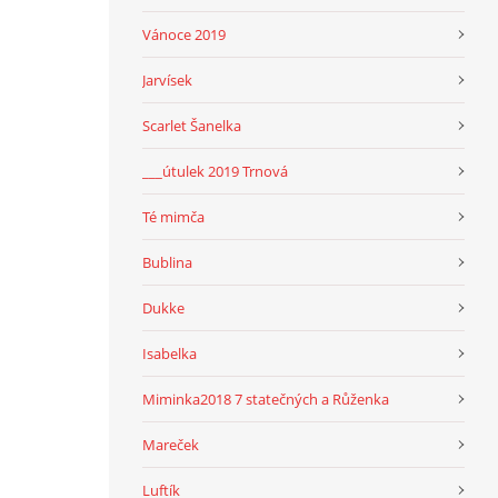
Vánoce 2019
Jarvísek
Scarlet Šanelka
___útulek 2019 Trnová
Té mimča
Bublina
Dukke
Isabelka
Miminka2018 7 statečných a Růženka
Mareček
Luftík