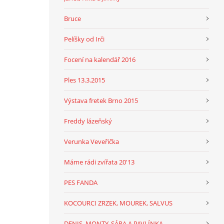
Bruce
Pelíšky od Irči
Focení na kalendář 2016
Ples 13.3.2015
Výstava fretek Brno 2015
Freddy lázeňský
Verunka Veveřička
Máme rádi zvířata 20'13
PES FANDA
KOCOURCI ZRZEK, MOUREK, SALVUS
DENIS, MONTY, SÁRA A PAVLÍNKA