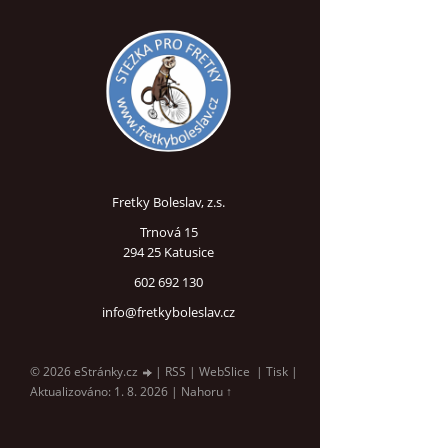
Fretky Boleslav, z.s.
Trnová 15
294 25 Katusice
602 692 130
info@fretkyboleslav.cz
© 2026 eStránky.cz
|
RSS
|
WebSlice
|
Tisk
|
Aktualizováno: 1. 8. 2026
|
Nahoru ↑