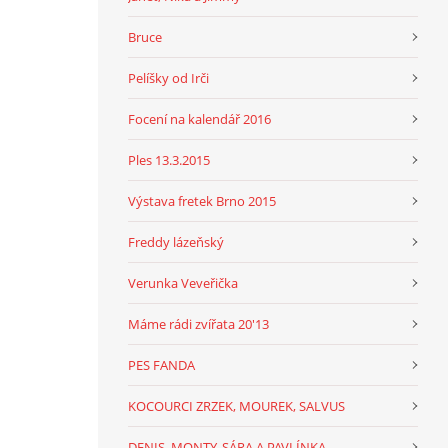
Bruce
Pelíšky od Irči
Focení na kalendář 2016
Ples 13.3.2015
Výstava fretek Brno 2015
Freddy lázeňský
Verunka Veveřička
Máme rádi zvířata 20'13
PES FANDA
KOCOURCI ZRZEK, MOUREK, SALVUS
DENIS, MONTY, SÁRA A PAVLÍNKA