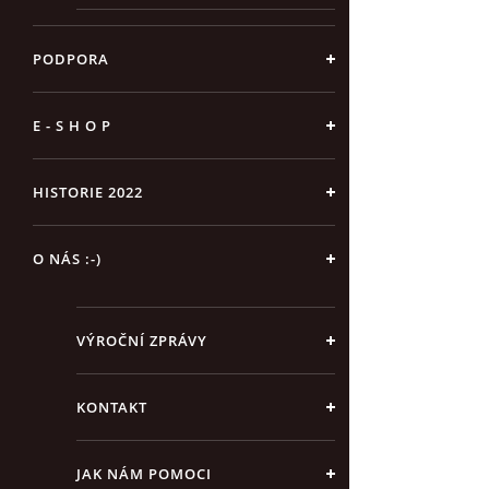
PODPORA
E - S H O P
HISTORIE 2022
O NÁS :-)
VÝROČNÍ ZPRÁVY
KONTAKT
JAK NÁM POMOCI