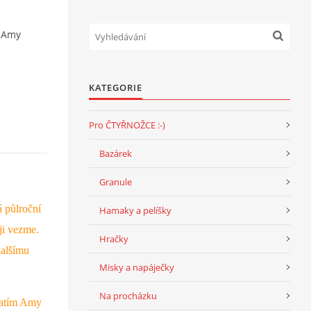
Amy
KATEGORIE
Pro ČTYŘNOŽCE :-)
Bazárek
Granule
á půlroční
Hamaky a pelíšky
ji vezme.
Hračky
dalšímu
Misky a napáječky
Na procházku
 zatím Amy