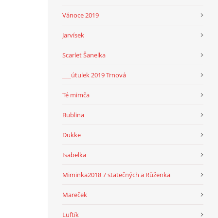
Vánoce 2019
Jarvísek
Scarlet Šanelka
___útulek 2019 Trnová
Té mimča
Bublina
Dukke
Isabelka
Miminka2018 7 statečných a Růženka
Mareček
Luftík