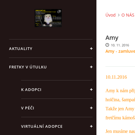
Úvod
O NÁS 
Amy
10. 11. 2016
AKTUALITY
Amy - zamluv
FRETKY V ÚTULKU
10.11.2016
K ADOPCI
Amy k nám přije
holčina, šampaň
V PÉČI
Takže jen Amy 
fretčímu kámošo
VIRTUÁLNÍ ADOPCE
Jen musíme nauč