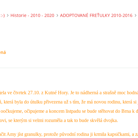
:-)
Historie - 2010 - 2020
ADOPTOVANÉ FREŤULKY 2010-2016
ená
la ve čtvrtek 27.10. z Kutné Hory. Je to nádherná a strašně moc hodn
, která byla do útulku přivezena už s tím, že má novou rodinu, která si 
oočkujeme, očipujeme a koncem listpadu se bude stěhovat do Brna k 
vi, se kterým si velmi rozuměla a tak to bude skvělá dvojka.
it Amy jíst granulky, protože původní rodina ji krmila kapsičkami, a