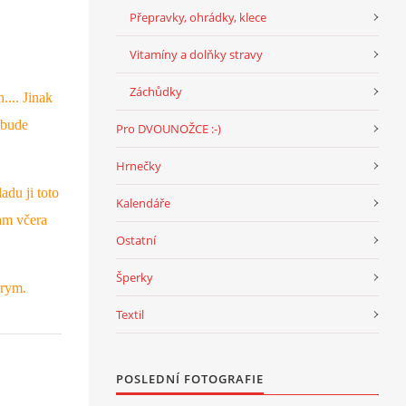
Přepravky, ohrádky, klece
Vitamíny a dolňky stravy
Záchůdky
.... Jinak
 bude
Pro DVOUNOŽCE :-)
Hrnečky
du ji toto
Kalendáře
am včera
Ostatní
Šperky
rrym.
Textil
POSLEDNÍ FOTOGRAFIE