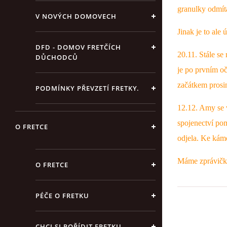
granulky odmít
V NOVÝCH DOMOVECH
Jinak je to ale 
DFD - DOMOV FRETČÍCH
20.11. Stále se
DŮCHODCŮ
je po prvním o
začátkem prosin
PODMÍNKY PŘEVZETÍ FRETKY.
12.12. Amy se 
spojenectví po
O FRETCE
odjela. Ke kám
Máme zprávičky
O FRETCE
PÉČE O FRETKU
CHCI SI POŘÍDIT FRETKU