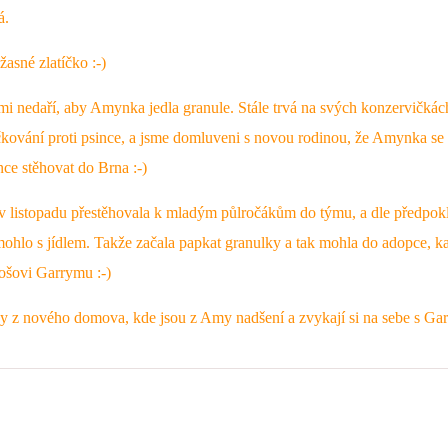
á.
úžasné zlatíčko :-)
 mi nedaří, aby Amynka jedla granule. Stále trvá na svých konzervičkách
čkování proti psince, a jsme domluveni s novou rodinou, že Amynka se
ce stěhovat do Brna :-)
v listopadu přestěhovala k mladým půlročákům do týmu, a dle předpokla
mohlo s jídlem. Takže začala papkat granulky a tak mohla do adopce, k
ošovi Garrymu :-)
 z nového domova, kde jsou z Amy nadšení a zvykají si na sebe s Ga