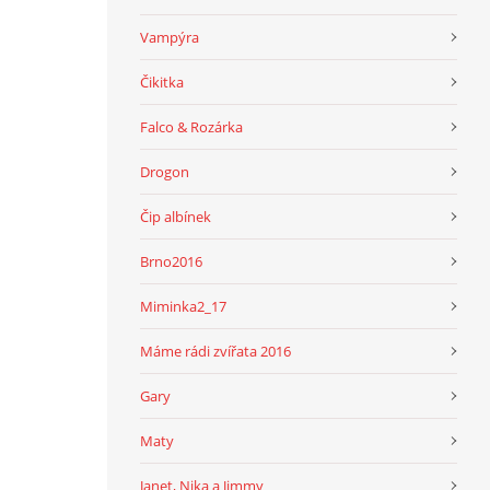
Vampýra
Čikitka
Falco & Rozárka
Drogon
Čip albínek
Brno2016
Miminka2_17
Máme rádi zvířata 2016
Gary
Maty
Janet, Nika a Jimmy