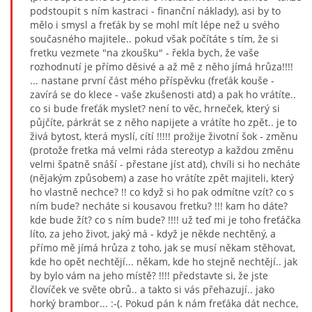
podstoupit s ním kastraci - finanční náklady), asi by to
mělo i smysl a freťák by se mohl mít lépe než u svého
současného majitele.. pokud však počítáte s tím, že si
fretku vezmete "na zkoušku" - řekla bych, že vaše
rozhodnutí je přímo děsivé a až mě z něho jímá hrůza!!!!
... nastane první část mého příspěvku (freťák kouše -
zavírá se do klece - vaše zkušenosti atd) a pak ho vrátíte..
co si bude freťák myslet? není to věc, hrneček, který si
půjčíte, párkrát se z něho napijete a vrátíte ho zpět.. je to
živá bytost, která myslí, cítí !!!!! prožije životní šok - změnu
(protože fretka má velmi ráda stereotyp a každou změnu
velmi špatně snáší - přestane jíst atd), chvíli si ho necháte
(nějakým způsobem) a zase ho vrátíte zpět majiteli, který
ho vlastně nechce? !! co když si ho pak odmítne vzít? co s
ním bude? necháte si kousavou fretku? !!! kam ho dáte?
kde bude žít? co s ním bude? !!!! už teď mi je toho freťáčka
líto, za jeho život, jaký má - když je někde nechtěný, a
přímo mě jímá hrůza z toho, jak se musí někam stěhovat,
kde ho opět nechtějí... někam, kde ho stejně nechtějí.. jak
by bylo vám na jeho místě? !!!! představte si, že jste
človíček ve světe obrů.. a takto si vás přehazují.. jako
horký brambor... :-(. Pokud pán k nám freťáka dát nechce,