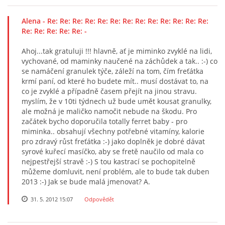
Alena
- Re: Re: Re: Re: Re: Re: Re: Re: Re: Re: Re: Re: Re:
Re: Re: Re: Re: Re: -
Ahoj...tak gratuluji !!! hlavně, ať je miminko zvyklé na lidi,
vychované, od maminky naučené na záchůdek a tak.. :-) co
se namáčení granulek týče, záleží na tom, čím freťátka
krmí paní, od které ho budete mít.. musí dostávat to, na
co je zvyklé a případně časem přejít na jinou stravu.
myslím, že v 10ti týdnech už bude umět kousat granulky,
ale možná je maličko namočit nebude na škodu. Pro
začátek bycho doporučila totally ferret baby - pro
miminka.. obsahují všechny potřebné vitamíny, kalorie
pro zdravý růst freťátka :-) jako doplněk je dobré dávat
syrové kuřecí masíčko, aby se fretě naučilo od mala co
nejpestřejší stravě :-) S tou kastrací se pochopitelně
můžeme domluvit, není problém, ale to bude tak duben
2013 :-) Jak se bude malá jmenovat? A.
31. 5. 2012 15:07
Odpovědět