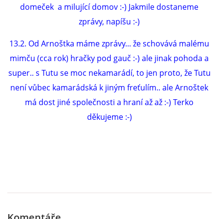
domeček a milující domov :-) Jakmile dostaneme
zprávy, napíšu :-)
13.2. Od Arnoštka máme zprávy... že schovává malému
mimču (cca rok) hračky pod gauč :-) ale jinak pohoda a
super.. s Tutu se moc nekamarádí, to jen proto, že Tutu
není vůbec kamarádská k jiným freťulím.. ale Arnoštek
má dost jiné společnosti a hraní až až :-) Terko
děkujeme :-)
Komentáře