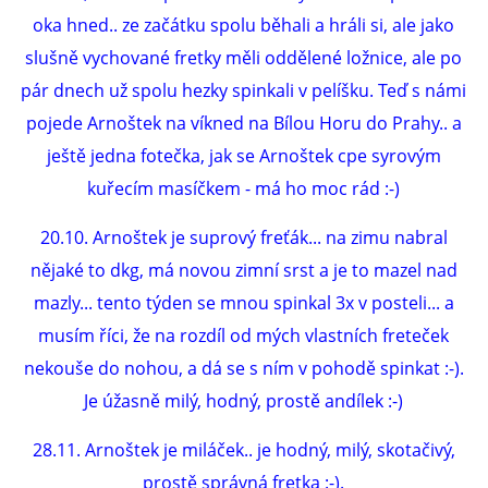
oka hned.. ze začátku spolu běhali a hráli si, ale jako
slušně vychované fretky měli oddělené ložnice, ale po
pár dnech už spolu hezky spinkali v pelíšku. Teď s námi
pojede Arnoštek na víkned na Bílou Horu do Prahy.. a
ještě jedna fotečka, jak se Arnoštek cpe syrovým
kuřecím masíčkem - má ho moc rád :-)
20.10. Arnoštek je suprový freťák... na zimu nabral
nějaké to dkg, má novou zimní srst a je to mazel nad
mazly... tento týden se mnou spinkal 3x v posteli... a
musím říci, že na rozdíl od mých vlastních freteček
nekouše do nohou, a dá se s ním v pohodě spinkat :-).
Je úžasně milý, hodný, prostě andílek :-)
28.11. Arnoštek je miláček.. je hodný, milý, skotačivý,
prostě správná fretka :-).