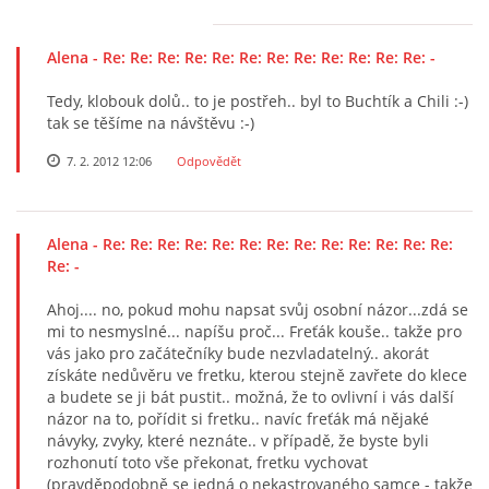
Alena
- Re: Re: Re: Re: Re: Re: Re: Re: Re: Re: Re: Re: -
Tedy, klobouk dolů.. to je postřeh.. byl to Buchtík a Chili :-)
tak se těšíme na návštěvu :-)
7. 2. 2012 12:06
Odpovědět
Alena
- Re: Re: Re: Re: Re: Re: Re: Re: Re: Re: Re: Re: Re:
Re: -
Ahoj.... no, pokud mohu napsat svůj osobní názor...zdá se
mi to nesmyslné... napíšu proč... Freťák kouše.. takže pro
vás jako pro začátečníky bude nezvladatelný.. akorát
získáte nedůvěru ve fretku, kterou stejně zavřete do klece
a budete se ji bát pustit.. možná, že to ovlivní i vás další
názor na to, pořídit si fretku.. navíc freťák má nějaké
návyky, zvyky, které neznáte.. v případě, že byste byli
rozhonutí toto vše překonat, fretku vychovat
(pravděpodobně se jedná o nekastrovaného samce - takže