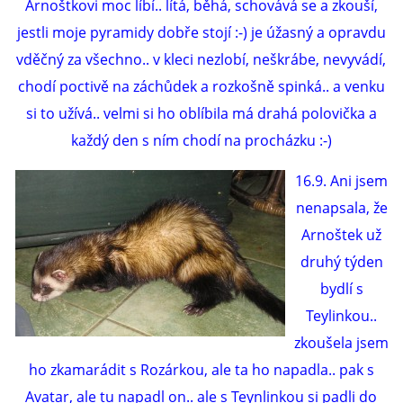
Arnoštkovi moc líbí.. lítá, běhá, schovává se a zkouší,
jestli moje pyramidy dobře stojí :-) je úžasný a opravdu
vděčný za všechno.. v kleci nezlobí, neškrábe, nevyvádí,
chodí poctivě na záchůdek a rozkošně spinká.. a venku
si to užívá.. velmi si ho oblíbila má drahá polovička a
každý den s ním chodí na procházku :-)
16.9. Ani jsem
nenapsala, že
Arnoštek už
druhý týden
bydlí s
Teylinkou..
zkoušela jsem
ho zkamarádit s Rozárkou, ale ta ho napadla.. pak s
Avatar, ale tu napadl on.. ale s Teynlinkou si padli do