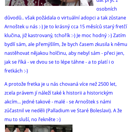
dát pryč z
osobních
DFD - DOMOV FRETČÍCH DŮCHODCŮ
důvodů.. však požádala o virtuální adopci a tak zůstane
Arnoštek u nás :-) Je to krásný cca 15 měsíců starý fretčí
PODMÍNKY PŘEVZETÍ FRETKY.
klučina, již kastrovaný, tchořík :-) Je moc hodný :-) Zatím
bydlí sám, ale přemýšlím, že bych časem zkusila k němu
nastěhovat nějakou holčinu, aby nebyl sám - přeci jen,
O FRETCE
jak se říká - ve dvou se to lépe táhne - a to platí i o
fretkách :-)
O FRETCE
A protože fretka je u nás chovaná více než 2500 let,
zcela právem jí náleží také k historii a historickým
PÉČE O FRETKU
akcím... jedné takové - malé - se Arnoštek s námi
zúčastnil ve neděli (Palladium ve Staré Boleslavi). A že
CHCI SI POŘÍDIT FRETKU
mu to sluší, no řekněte :-)