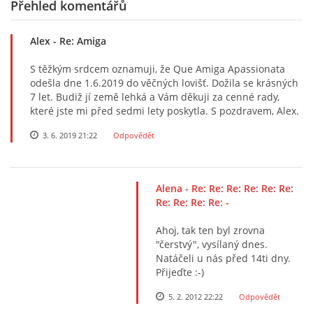
Přehled komentářů
Alex
- Re: Amiga
S těžkým srdcem oznamuji, že Que Amiga Apassionata
odešla dne 1.6.2019 do věčných lovišť. Dožila se krásných
7 let. Budiž jí země lehká a Vám děkuji za cenné rady,
které jste mi před sedmi lety poskytla. S pozdravem, Alex.
3. 6. 2019 21:22
Odpovědět
Alena
- Re: Re: Re: Re: Re: Re:
Re: Re: Re: Re: -
Ahoj, tak ten byl zrovna
"čerstvý", vysílaný dnes.
Natáčeli u nás před 14ti dny.
Přijeďte :-)
5. 2. 2012 22:22
Odpovědět