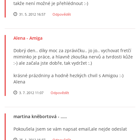
takže není možné je přehlédnout :-)
31. 5. 2012 16:57
Odpovědět
Alena
- Amiga
Dobrý den.. díky moc za zprávičku.. jo jo.. vychovat fretčí
miminko je práce, a hlavně zkouška nervů a tvrdosti kůže
:-) ale začala jste dobře, tak vydržet :.)
krásné prázdniny a hodně hezkých chvil s Amigou :-)
Alena
3. 7. 2012 11:07
Odpovědět
martina kněbortová
- .....
Pokoušela jsem se vám napsat email,ale nejde odeslat
25. 1. 2012 16:37
Odpovědět