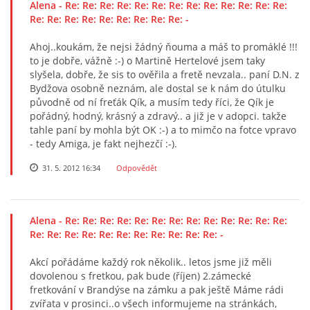
Alena
- Re: Re: Re: Re: Re: Re: Re: Re: Re: Re: Re: Re: Re:
Re: Re: Re: Re: Re: Re: Re: Re: Re: -
Ahoj..koukám, že nejsi žádný ňouma a máš to promáklé !!!
to je dobře, vážně :-) o Martině Hertelové jsem taky
slyšela, dobře, že sis to ověřila a fretě nevzala.. paní D.N. z
Bydžova osobně neznám, ale dostal se k nám do útulku
původně od ní freťák Qík, a musím tedy říci, že Qík je
pořádný, hodný, krásný a zdravý.. a již je v adopci. takže
tahle paní by mohla být OK :-) a to mimčo na fotce vpravo
- tedy Amiga, je fakt nejhezčí :-).
31. 5. 2012 16:34
Odpovědět
Alena
- Re: Re: Re: Re: Re: Re: Re: Re: Re: Re: Re: Re: Re:
Re: Re: Re: Re: Re: Re: Re: Re: Re: Re: Re: -
Akcí pořádáme každý rok několik.. letos jsme již měli
dovolenou s fretkou, pak bude (říjen) 2.zámecké
fretkování v Brandýse na zámku a pak ještě Máme rádi
zvířata v prosinci..o všech informujeme na stránkách,