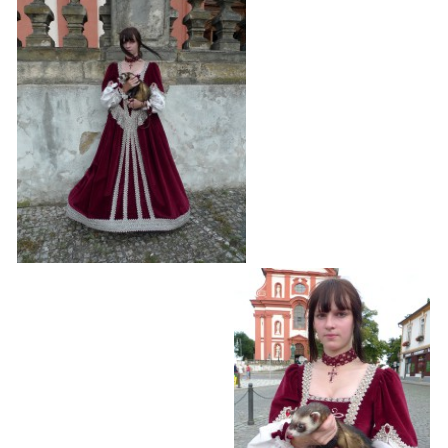
VÝCHOVA FRETKY
NEMOCI FRETEK
JAK FRETKA BYDLÍ
CESTOVÁNÍ S FRETKOU
JEDNA ČÍ VÍCE FRETEK?
KASTRACE
STRAVA
PODPORA