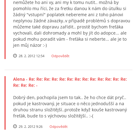
nemůžete ho ani vy, ani my k tomu nutit.. možná by
pomohlo mu říci, že za fretku danou k nám do útulku si
žádný "vstupní" poplatek nebereme ani z toho pánovi
neplynou žádné závazky..v případě problémů s dopravou
můžeme také dopravu zařídit.. prostě bychom freťáka
vychovali, dali dohromady a mohl by jít do adopce... ale
pokud mohu poradit vám - freťáka si neberte... ale je to
jen můj názor :-)
28. 2. 2012 12:54
Odpovědět
Alena
- Re: Re: Re: Re: Re: Re: Re: Re: Re: Re: Re: Re: Re:
Re: Re: Re: -
Dobrý den, pochopila jsem to tak.. že ho chce dát pryč..
pokud je kastrovaný, je situace o něco jednodušší a na
druhou stranu složitější..protože když kouše kastrovaný
freťák, bude to s výchovou složitější.. :-(
29. 2. 2012 9:26
Odpovědět