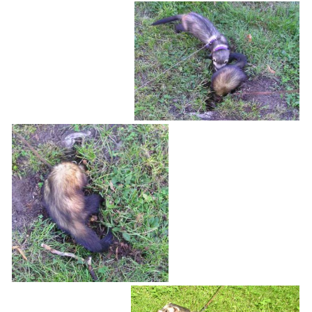
NATÁČENÍ V TELEVIZI
AKCE
SLUŽBY
HISTORIE - 2010 - 2020
JAK NÁM POMOCI - POMÁHAJÍ NÁM :-)
Fretky Boleslav, z.s.
Trnová 15