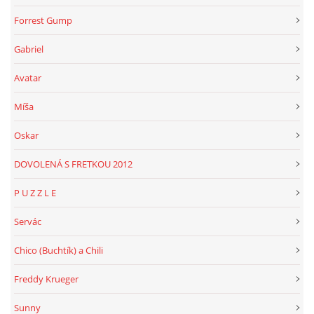
Forrest Gump
Gabriel
Avatar
Míša
Oskar
DOVOLENÁ S FRETKOU 2012
P U Z Z L E
Servác
Chico (Buchtík) a Chili
Freddy Krueger
Sunny