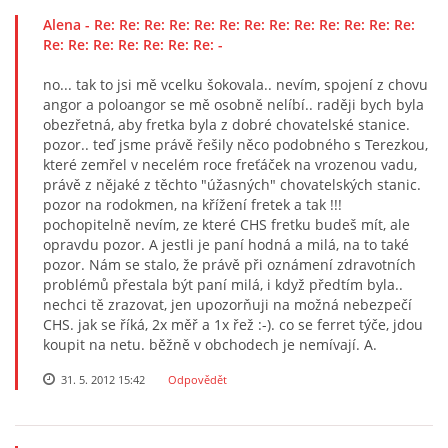
Alena
- Re: Re: Re: Re: Re: Re: Re: Re: Re: Re: Re: Re: Re:
Re: Re: Re: Re: Re: Re: Re: -
no... tak to jsi mě vcelku šokovala.. nevím, spojení z chovu
angor a poloangor se mě osobně nelíbí.. raději bych byla
obezřetná, aby fretka byla z dobré chovatelské stanice.
pozor.. teď jsme právě řešily něco podobného s Terezkou,
které zemřel v necelém roce freťáček na vrozenou vadu,
právě z nějaké z těchto "úžasných" chovatelských stanic.
pozor na rodokmen, na křížení fretek a tak !!!
pochopitelně nevím, ze které CHS fretku budeš mít, ale
opravdu pozor. A jestli je paní hodná a milá, na to také
pozor. Nám se stalo, že právě při oznámení zdravotních
problémů přestala být paní milá, i když předtím byla..
nechci tě zrazovat, jen upozorňuji na možná nebezpečí
CHS. jak se říká, 2x měř a 1x řež :-). co se ferret týče, jdou
koupit na netu. běžně v obchodech je nemívají. A.
31. 5. 2012 15:42
Odpovědět