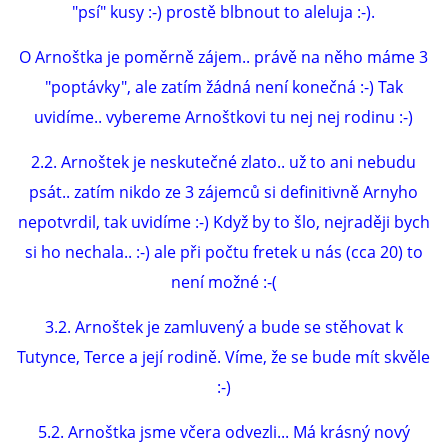
"psí" kusy :-) prostě blbnout to aleluja :-).
O Arnoštka je poměrně zájem.. právě na něho máme 3
"poptávky", ale zatím žádná není konečná :-) Tak
uvidíme.. vybereme Arnoštkovi tu nej nej rodinu :-)
2.2. Arnoštek je neskutečné zlato.. už to ani nebudu
psát.. zatím nikdo ze 3 zájemců si definitivně Arnyho
nepotvrdil, tak uvidíme :-) Když by to šlo, nejraději bych
si ho nechala.. :-) ale při počtu fretek u nás (cca 20) to
není možné :-(
3.2. Arnoštek je zamluvený a bude se stěhovat k
Tutynce, Terce a její rodině. Víme, že se bude mít skvěle
:-)
5.2. Arnoštka jsme včera odvezli... Má krásný nový