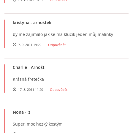
kristýna
- arnoštek
by mě zajímalo jak se má klučík jeden můj malinký
7. 9. 2011 19:29
Odpovědět
Charlie
- Arnošt
Krásná fretečka
17. 8. 2011 11:20
Odpovědět
Nona
- :)
Super, moc hezký kostým