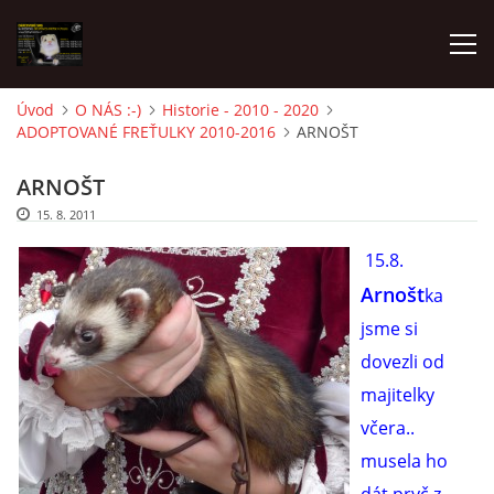
Úvod
O NÁS :-)
Historie - 2010 - 2020
ADOPTOVANÉ FREŤULKY 2010-2016
ARNOŠT
AKTUALITY
ARNOŠT
FRETKY V ÚTULKU
15. 8. 2011
15.8.
K ADOPCI
Arnošt
ka
jsme si
V PÉČI
dovezli od
majitelky
VIRTUÁLNÍ ADOPCE
včera..
musela ho
V NOVÝCH DOMOVECH