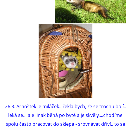
294 25 Katusice
602 692 130
info@fretkyboleslav.cz
© 2026 eStránky.cz
|
RSS
|
WebSlice
|
Tisk
|
Aktualizováno: 1. 8. 2026
|
Nahoru ↑
26.8. Arnoštek je miláček.. řekla bych, že se trochu bojí..
leká se... ale jinak běhá po bytě a je skvělý....chodíme
spolu často pracovat do sklepa - srovnávat dříví.. to se