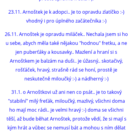
23.11. Arnoštek je k adopci.. Je to opravdu zlatíčko :-)
vhodný i pro úplného začátečníka :-)
26.11. Arnoštek je opravdu miláček.. Nechala jsem si ho
u sebe, abych měla také nějakou "hodnou" fretku, a ne
jen puberťáky a kousavky.. Mazlení a hraní si s
Arnoštkem je balzám na duši.. je úžasný.. skotačivý,
rošťáček, hravý, strašně rád se honí, prostě je
neskutečně miloučký :-) a nádherný :-)
31.1. o Arnoštkovi už ani nen co psát.. je to takový
"stabilní" milý freťák, miloučký, mazlivý, všichni doma
ho mají moc rádi.. je velmi hravý :-) doma se všichni
těší, až bude běhat Arnoštek, protože vědí, že si mají s
kým hrát a vůbec se nemusí bát a mohou s ním dělat