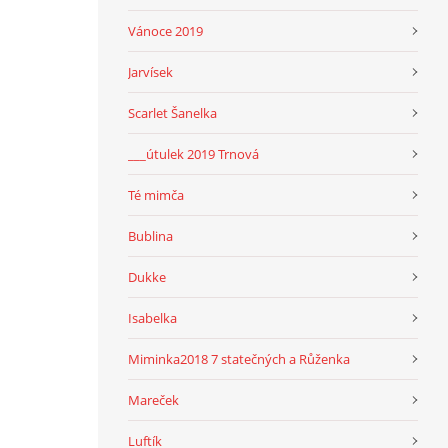
Vánoce 2019
Jarvísek
Scarlet Šanelka
___útulek 2019 Trnová
Té mimča
Bublina
Dukke
Isabelka
Miminka2018 7 statečných a Růženka
Mareček
Luftík