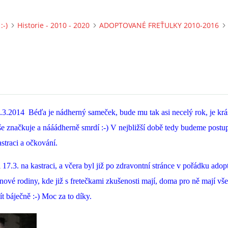
:-)
Historie - 2010 - 2020
ADOPTOVANÉ FREŤULKY 2010-2016
.3.2014 Béďa je nádherný sameček, bude mu tak asi necelý rok, je krásn
še značkuje a nááádherně smrdí :-) V nejbližší době tedy budeme postup
astraci a očkování.
17.3. na kastraci, a včera byl již po zdravontní stránce v pořádku adop
nové rodiny, kde již s fretečkami zkušenosti mají, doma pro ně mají vše
ít báječně :-) Moc za to díky.