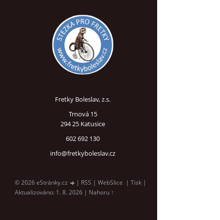
Fretky Boleslav, z.s.
Trnová 15
294 25 Katusice
602 692 130
info@fretkyboleslav.cz
© 2026 eStránky.cz
|
RSS
|
WebSlice
|
Tisk
|
Aktualizováno: 1. 8. 2026
|
Nahoru ↑