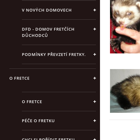
V NOVÝCH DOMOVECH
DFD - DOMOV FRETČÍCH
DŮCHODCŮ
PODMÍNKY PŘEVZETÍ FRETKY.
O FRETCE
O FRETCE
PÉČE O FRETKU
CHCI SI POŘÍDIT FRETKU