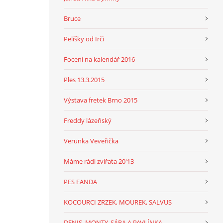
Bruce
Pelíšky od Irči
Focení na kalendář 2016
Ples 13.3.2015
Výstava fretek Brno 2015
Freddy lázeňský
Verunka Veveřička
Máme rádi zvířata 20'13
PES FANDA
KOCOURCI ZRZEK, MOUREK, SALVUS
DENIS, MONTY, SÁRA A PAVLÍNKA