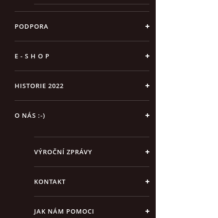
PODPORA
E - S H O P
HISTORIE 2022
O NÁS :-)
VÝROČNÍ ZPRÁVY
KONTAKT
JAK NÁM POMOCI