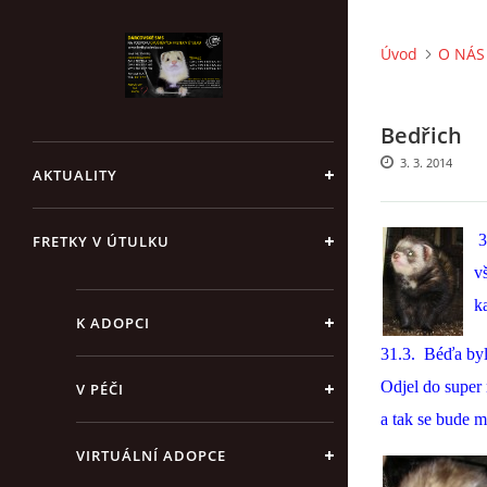
Úvod
O NÁS 
Bedřich
3. 3. 2014
AKTUALITY
3
FRETKY V ÚTULKU
v
k
K ADOPCI
31.3. Béďa byl 
Odjel do super 
V PÉČI
a tak se bude m
VIRTUÁLNÍ ADOPCE