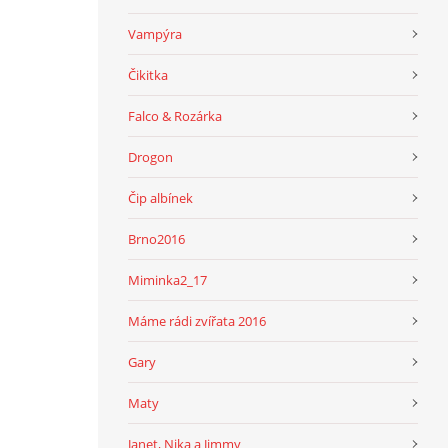
Vampýra
Čikitka
Falco & Rozárka
Drogon
Čip albínek
Brno2016
Miminka2_17
Máme rádi zvířata 2016
Gary
Maty
Janet, Nika a Jimmy