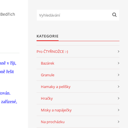
Bedřich
KATEGORIE
Pro ČTYŘNOŽCE :-)
ě v říji,
Bazárek
ně řešit
Granule
Hamaky a pelíšky
tován.
Hračky
 zařízené,
Misky a napáječky
Na procházku