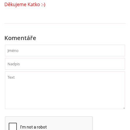
VÝCHOVA FRETKY
Děkujeme Katko :-)
NEMOCI FRETEK
JAK FRETKA BYDLÍ
Komentáře
CESTOVÁNÍ S FRETKOU
JEDNA ČÍ VÍCE FRETEK?
KASTRACE
STRAVA
PODPORA