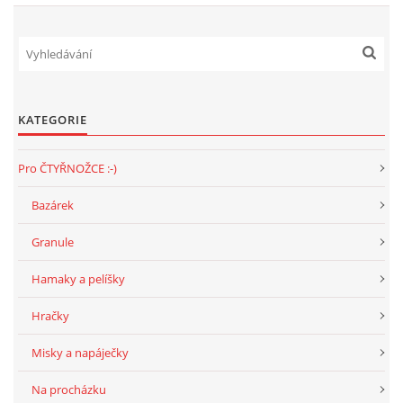
NATÁČENÍ V TELEVIZI
AKCE
KATEGORIE
SLUŽBY
Pro ČTYŘNOŽCE :-)
Bazárek
HISTORIE - 2010 - 2020
Granule
JAK NÁM POMOCI - POMÁHAJÍ NÁM :-)
Hamaky a pelíšky
Hračky
Misky a napáječky
Fretky Boleslav, z.s.
Na procházku
Trnová 15