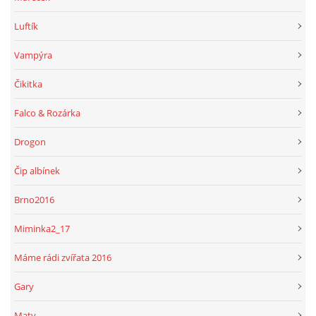
Luftík
Vampýra
Čikitka
Falco & Rozárka
Drogon
Čip albínek
Brno2016
Miminka2_17
Máme rádi zvířata 2016
Gary
Maty