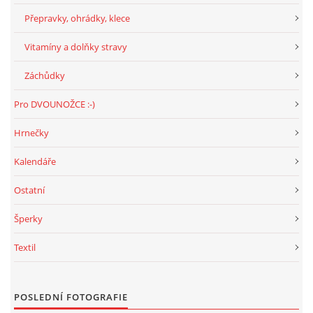
294 25 Katusice
Přepravky, ohrádky, klece
602 692 130
Vitamíny a dolňky stravy
info@fretkyboleslav.cz
Záchůdky
© 2026 eStránky.cz
|
RSS
|
WebSlice
|
Tisk
|
Aktualizováno: 1. 8. 2026
|
Nahoru ↑
Pro DVOUNOŽCE :-)
Hrnečky
Kalendáře
Ostatní
Šperky
Textil
POSLEDNÍ FOTOGRAFIE