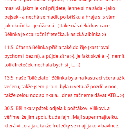
mazlivá, jakmile k ní přijdete, lehne si na záda - jako
DFD - DOMOV FRETČÍCH DŮCHODCŮ
pejsek - a nechá se hladit po bříšku a hraje si s vámi
jako kočička.. je úžasná :-) také nás čeká kastrace,
PODMÍNKY PŘEVZETÍ FRETKY.
Bělinka je cca roční fretečka, klasická albínka :-)
11.5. úžasná Bělinka přišla také do říje (kastrovali
O FRETCE
bychom i bez ní), a půjde zítra :-). Je fakt skvělá :-). nemít
tolik freteček, nechala bych si ji... :-)
O FRETCE
13.5. naše "bílé zlato" Bělinka byla na kastraci včera až k
večeru, takže jsem pro ni byla u veta až pozdě v noci,
takže celou noc spinkala... dnes začneme dávat ATB... :-)
PÉČE O FRETKU
30.5. Bělinka v pátek odjela k pošťákovi Vilíkovi, a
CHCI SI POŘÍDIT FRETKU
věříme, že jim spolu bude fajn.. Mají super majitelku,
která ví co a jak, takže fretečky se mají jako v bavlnce.