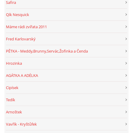
Safira
Qík Nesquick
Máme rádi zvířata 2011
Fred Karlovarský
PĚTKA - Meddy,Brunny,Servác,Žofinka a Čenda
Hrozinka
AGÁTKA A ADÉLKA
Cipísek
Tedík
Arnoštek
Vavřík - Kryštůfek