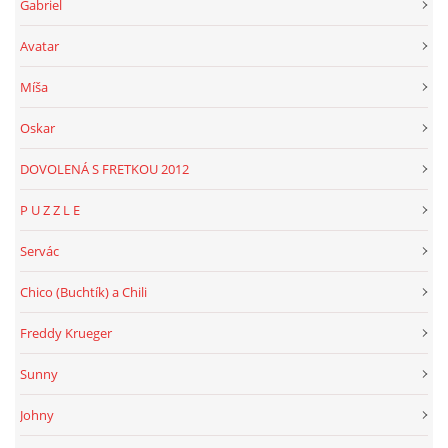
Gabriel
Avatar
Míša
Oskar
DOVOLENÁ S FRETKOU 2012
P U Z Z L E
Servác
Chico (Buchtík) a Chili
Freddy Krueger
Sunny
Johny