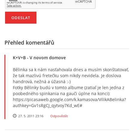
E - S H O P
HISTORIE 2022
Přehled komentářů
O NÁS :-)
K+V+B
- V novom domove
Bělinka sa k nám nasťahovala dnes a musím skonštatovať,
že tak mazlivú fretečku som nikdy nevidela. Je doslova
VÝROČNÍ ZPRÁVY
handrová, nežná a úžasná :-)
Fotky Bělinky budú v tomto albume (zatiaľ je len jedna z
poobedného spinkania na gauči úplne na konci):
KONTAKT
https://picasaweb.google.com/k.kamasova/VilikABelinka?
authkey=Gv1sRgCJ_qytvoy7Kd_wE#
JAK NÁM POMOCI
27. 5. 2011 23:16
Odpovědět
NAPSALI O NÁS