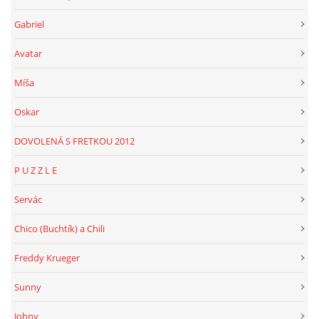
Gabriel
Avatar
Míša
Oskar
DOVOLENÁ S FRETKOU 2012
P U Z Z L E
Servác
Chico (Buchtík) a Chili
Freddy Krueger
Sunny
Johny