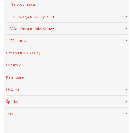
294 25 Katusice
Na procházku
602 692 130
Přepravky, ohrádky, klece
info@fretkyboleslav.cz
Vitamíny a dolňky stravy
© 2026 eStránky.cz
|
RSS
|
WebSlice
|
Tisk
|
Aktualizováno: 1. 8. 2026
|
Záchůdky
Nahoru ↑
Pro DVOUNOŽCE :-)
Hrnečky
Kalendáře
Ostatní
Šperky
Textil