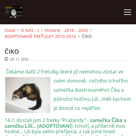
Úvod
O NÁS :-)
Historie - 2010 - 2020
ADOPTOVANÉ FREŤULKY 2010-2016
ČIKO
AKTUALITY
ČIKO
FRETKY V ÚTULKU
29. 11. 2010
Čekáme další 2 freťulky, které již nemohou zůstat ve
K ADOPCI
svém domově,
ročního tchořího
samečka (kastrovaného) Čika a
V PÉČI
půlroční holčinu Lili...měli bychom
je dostat co nejdříve.
VIRTUÁLNÍ ADOPCE
Čika
14.7. dostali jsm 2 fretky "Pražandy" -
samečka
a
Lili
samičku
... (ADOPTOVANÍ)
tchoří, a příšerně moc
hodné... Lili byla velmi přeříjená, a tak jsme hned
V NOVÝCH DOMOVECH