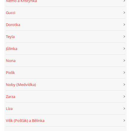
Nemo a Kristýnka
Gucci
Dorotka
Teyla
Jůlinka
Nona
Pixlík
Noby (Medvídka)
Zarza
Líza
Vilík (Pošťák) a Bělinka