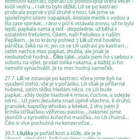
domluvili kastraci, operaci Lili podstoupila včera večer -
kvůli vedru... i tak to bylo těžké, Lili se po kastraci
probrala poprvé v půl druhé v noci, tak jsme se
DFD - DOMOV FRETČÍCH DŮCHODCŮ
společnými silami napapkali, dostala medik s vodou a
šla zase spinkat... ráno v půl 6 vstávala znovu, už to bylo
lepší, papkala sama a teď - dopoledne, už běhá s
ostatními freťulemi, Čikem, naší Peťulkou a naším
PODMÍNKY PŘEVZETÍ FRETKY.
Pepíkem... je to krásný pohled :)
Lili
už má hového
páníčka, čeká na ni, jen co se Lili uzdraví po kastraci...
zatím nechce moc papkat, zhubla, ale jinak je
neskutečně hodná...
Čiko
také...vzala jsem ho s sebou v
O FRETCE
sobotu na výlet, prošel tolika rukama, a každý si ho
nemohl vynachválit. Je to moc hodný sameček.
27.7.
Lili
se zotavuje po kastraci, včera jsme byli na
O FRETCE
vytažení stehů, vše je v pořádku, Lili však je příšerně
hubená, zatím těžko hledám něco, co Lili bude
papkat...vždy dojde hladově k misce, čuchne, a odejde
od ní... Už jsem zkoušela snad úplně všechno, 6 druhů
PÉČE O FRETKU
granulek, kapsičky whiskas a kitekat, 2 dny jsem jí
krmila stříkačkou výživnou pastou....nakonec jsme
skončili u syrového kuřecího masíčka...to Lili chutná...
CHCI SI POŘÍDIT FRETKU
Čiko si více pochutná na konzervičce...
30.7.
Liluška
je pořád kost a kůže, ale je je
úžasná...skotačivá, šplhá po kleci a vždy je první venku