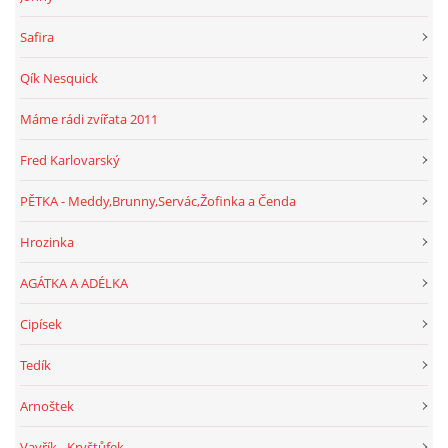
Safira
Qík Nesquick
Máme rádi zvířata 2011
Fred Karlovarský
PĚTKA - Meddy,Brunny,Servác,Žofinka a Čenda
Hrozinka
AGÁTKA A ADÉLKA
Cipísek
Tedík
Arnoštek
Vavřík - Kryštůfek