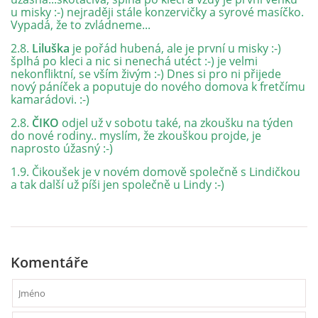
VÝCHOVA FRETKY
u misky :-) nejraději stále konzervičky a syrové masíčko.
Vypadá, že to zvládneme...
NEMOCI FRETEK
2.8.
Liluška
je pořád hubená, ale je první u misky :-)
šplhá po kleci a nic si nenechá utéct :-) je velmi
nekonfliktní, se vším živým :-) Dnes si pro ni přijede
nový páníček a poputuje do nového domova k fretčímu
JAK FRETKA BYDLÍ
kamarádovi. :-)
2.8.
ČIKO
odjel už v sobotu také, na zkoušku na týden
CESTOVÁNÍ S FRETKOU
do nové rodiny.. myslím, že zkouškou projde, je
naprosto úžasný :-)
1.9. Čikoušek je v novém domově společně s Lindičkou
JEDNA ČÍ VÍCE FRETEK?
a tak další už píši jen společně u Lindy :-)
KASTRACE
Komentáře
STRAVA
PODPORA