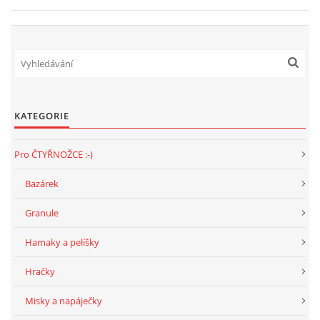
NATÁČENÍ V TELEVIZI
AKCE
KATEGORIE
SLUŽBY
Pro ČTYŘNOŽCE :-)
HISTORIE - 2010 - 2020
Bazárek
Granule
JAK NÁM POMOCI - POMÁHAJÍ NÁM :-)
Hamaky a pelíšky
Hračky
Fretky Boleslav, z.s.
Misky a napáječky
Trnová 15