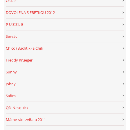
Oskar
DOVOLENÁ S FRETKOU 2012
P U Z Z L E
Servác
Chico (Buchtík) a Chili
Freddy Krueger
Sunny
Johny
Safira
Qík Nesquick
Máme rádi zvířata 2011