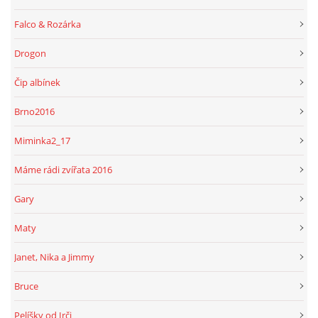
Falco & Rozárka
Drogon
Čip albínek
Brno2016
Miminka2_17
Máme rádi zvířata 2016
Gary
Maty
Janet, Nika a Jimmy
Bruce
Pelíšky od Irči