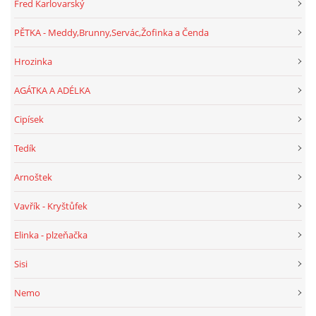
Fred Karlovarský
PĚTKA - Meddy,Brunny,Servác,Žofinka a Čenda
Hrozinka
AGÁTKA A ADÉLKA
Cipísek
Tedík
Arnoštek
Vavřík - Kryštůfek
Elinka - plzeňačka
Sisi
Nemo