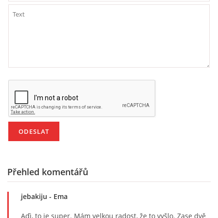
E - S H O P
HISTORIE 2022
O NÁS :-)
VÝROČNÍ ZPRÁVY
KONTAKT
Přehled komentářů
JAK NÁM POMOCI
jebakiju
- Ema
NAPSALI O NÁS
Aďi, to je super. Mám velkou radost, že to vyšlo. Zase dvě