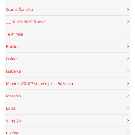
Scarlet Šanelka
___útulek 2019 Trnová
Té mimča
Bublina
Dukke
Isabelka
Miminka2018 7 statečných a Růženka
Mareček
Luftík
Vampýra
Čikitka