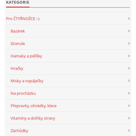
KATEGORIE
294 25 Katusice
602 692 130
Pro ČTYŘNOŽCE :-)
info@fretkyboleslav.cz
Bazárek
© 2026 eStránky.cz
|
RSS
|
WebSlice
|
Tisk
|
Aktualizováno: 1. 8. 2026
|
Granule
Nahoru ↑
Hamaky a pelíšky
Hračky
Misky a napáječky
Na procházku
Přepravky, ohrádky, klece
Vitamíny a dolňky stravy
Záchůdky