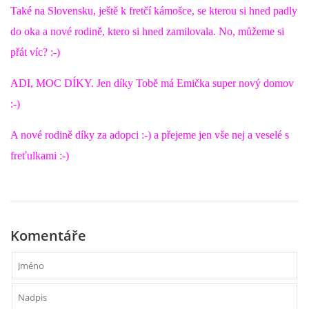
VÝCHOVA FRETKY
Také na Slovensku, ještě k fretčí kámošce, se kterou si hned padly
do oka a nové rodině, ktero si hned zamilovala. No, můžeme si
NEMOCI FRETEK
přát víc? :-)
ADI, MOC DÍKY. Jen díky Tobě má Emička super nový domov
JAK FRETKA BYDLÍ
:-)
CESTOVÁNÍ S FRETKOU
A nové rodině díky za adopci :-) a přejeme jen vše nej a veselé s
freťulkami :-)
JEDNA ČÍ VÍCE FRETEK?
KASTRACE
Komentáře
STRAVA
PODPORA