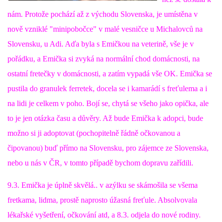
nám. Protože pochází až z východu Slovenska, je umístěna v
DFD - DOMOV FRETČÍCH DŮCHODCŮ
nově vzniklé "minipobočce" v malé vesničce u Michalovců na
Slovensku, u Adi. Aďa byla s Emičkou na veterině, vše je v
PODMÍNKY PŘEVZETÍ FRETKY.
pořádku, a Emička si zvyká na normální chod domácnosti, na
ostatní fretečky v domácnosti, a zatím vypadá vše OK. Emička se
pustila do granulek ferretek, docela se i kamarádí s freťulema a i
O FRETCE
na lidi je celkem v poho. Bojí se, chytá se všeho jako opička, ale
to je jen otázka času a důvěry. Až bude Emička k adopci, bude
O FRETCE
možno si ji adoptovat (pochopitelně řádně očkovanou a
čipovanou) buď přímo na Slovensku, pro zájemce ze Slovenska,
PÉČE O FRETKU
nebo u nás v ČR, v tomto případě bychom dopravu zařídili.
9.3. Emička je úplně skvělá.. v azýlku se skámošila se všema
CHCI SI POŘÍDIT FRETKU
fretkama, lidma, prostě naprosto úžasná freťule. Absolvovala
lékařské vyšetření, očkování atd, a 8.3. odjela do nové rodiny.