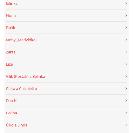
Jůlinka
Nona
Pixlík
Noby (Medvídka)
Zarza
Líza
Vilík (Pošťák) a Bělinka
Chita a Chicoletto
Datchi
Galina
Čiko a Linda