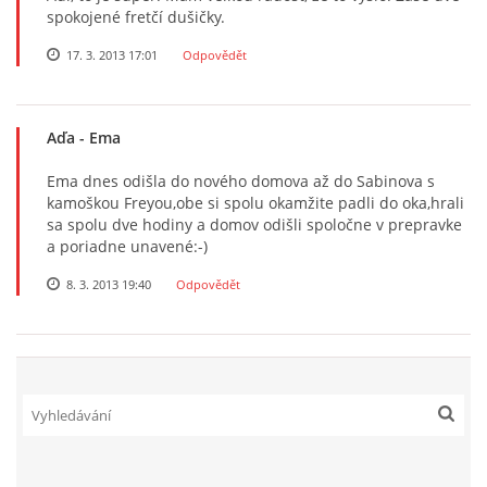
spokojené fretčí dušičky.
NATÁČENÍ V TELEVIZI
17. 3. 2013 17:01
Odpovědět
AKCE
Aďa
- Ema
Ema dnes odišla do nového domova až do Sabinova s
SLUŽBY
kamoškou Freyou,obe si spolu okamžite padli do oka,hrali
sa spolu dve hodiny a domov odišli spoločne v prepravke
a poriadne unavené:-)
HISTORIE - 2010 - 2020
8. 3. 2013 19:40
Odpovědět
JAK NÁM POMOCI - POMÁHAJÍ NÁM :-)
Fretky Boleslav, z.s.
Trnová 15