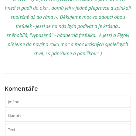
hned si padli do oka.. domů jeli v jedné přepravce a spinkali
společně až do rána :-) Děkujeme moc za adopci obou
freťulek - Jessi se na nás byla podívat a je krásná..
sněhobílá, "vypasená" - nádnerná freťulka.. A Jessi a Figovi
přejeme do nového roku moc a moc krásných společných
chvil, i s páníčkme a paničkou :-)
Komentáře