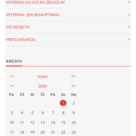
VETERINA SALVUS ML.BOLESLAV
VETERINA - JEKL&HAUPTMAN
PSÍ DETEKTIV
FRETCHEN4YOU
ARCHIV
<<
srpen
>>
<<
2026
>>
Po
Út
St
Čt
Pá
So
Ne
1
2
3
4
5
6
7
8
9
10
11
12
13
14
15
16
17
18
19
20
21
22
23