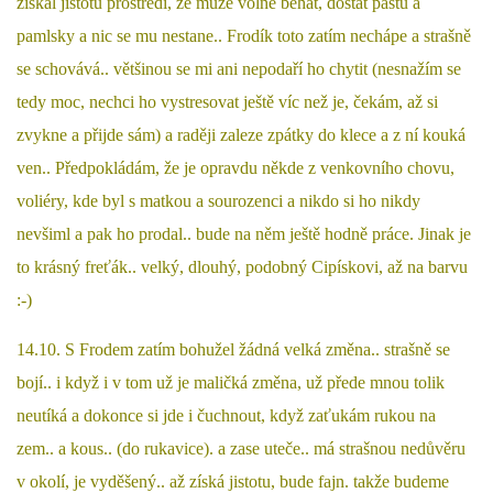
získal jistotu prostředí, že může volně běhat, dostat pastu a
pamlsky a nic se mu nestane.. Frodík toto zatím nechápe a strašně
E - S H O P
se schovává.. většinou se mi ani nepodaří ho chytit (nesnažím se
tedy moc, nechci ho vystresovat ještě víc než je, čekám, až si
HISTORIE 2022
zvykne a přijde sám) a raději zaleze zpátky do klece a z ní kouká
ven.. Předpokládám, že je opravdu někde z venkovního chovu,
O NÁS :-)
voliéry, kde byl s matkou a sourozenci a nikdo si ho nikdy
nevšiml a pak ho prodal.. bude na něm ještě hodně práce. Jinak je
to krásný freťák.. velký, dlouhý, podobný Cipískovi, až na barvu
VÝROČNÍ ZPRÁVY
:-)
KONTAKT
14.10. S Frodem zatím bohužel žádná velká změna.. strašně se
bojí.. i když i v tom už je maličká změna, už přede mnou tolik
JAK NÁM POMOCI
neutíká a dokonce si jde i čuchnout, když zaťukám rukou na
zem.. a kous.. (do rukavice). a zase uteče.. má strašnou nedůvěru
NAPSALI O NÁS
v okolí, je vyděšený.. až získá jistotu, bude fajn. takže budeme