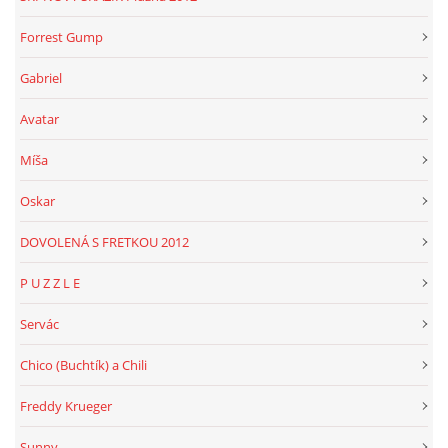
Forrest Gump
Gabriel
Avatar
Míša
Oskar
DOVOLENÁ S FRETKOU 2012
P U Z Z L E
Servác
Chico (Buchtík) a Chili
Freddy Krueger
Sunny