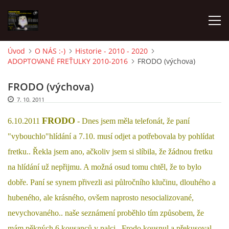
Úvod
O NÁS :-)
Historie - 2010 - 2020
ADOPTOVANÉ FREŤULKY 2010-2016
FRODO (výchova)
AKTUALITY
FRODO (výchova)
FRETKY V ÚTULKU
7. 10. 2011
FRODO
6.10.2011
- Dnes jsem měla telefonát, že paní
K ADOPCI
"vybouchlo"hlídání a 7.10. musí odjet a potřebovala by pohlídat
fretku.. Řekla jsem ano, ačkoliv jsem si slíbila, že žádnou fretku
V PÉČI
na hlídání už nepřijmu. A možná osud tomu chtěl, že to bylo
dobře. Paní se synem přivezli asi půlročního klučinu, dlouhého a
VIRTUÁLNÍ ADOPCE
hubeného, ale krásného, ovšem naprosto nesocializované,
nevychovaného.. naše seznámení proběhlo tím způsobem, že
V NOVÝCH DOMOVECH
mám pěkných 6 kousanců v palci.. Frodo kousnul a překusoval