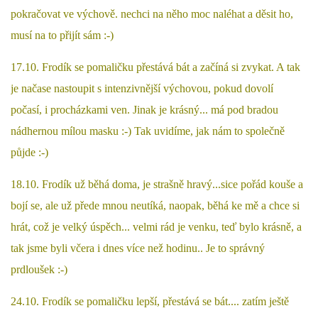
pokračovat ve výchově. nechci na něho moc naléhat a děsit ho,
NATÁČENÍ V TELEVIZI
musí na to přijít sám :-)
17.10. Frodík se pomaličku přestává bát a začíná si zvykat. A tak
AKCE
je načase nastoupit s intenzivnější výchovou, pokud dovolí
počasí, i procházkami ven. Jinak je krásný... má pod bradou
SLUŽBY
nádhernou mílou masku :-) Tak uvidíme, jak nám to společně
půjde :-)
HISTORIE - 2010 - 2020
18.10. Frodík už běhá doma, je strašně hravý...sice pořád kouše a
bojí se, ale už přede mnou neutíká, naopak, běhá ke mě a chce si
JAK NÁM POMOCI - POMÁHAJÍ NÁM :-)
hrát, což je velký úspěch... velmi rád je venku, teď bylo krásně, a
tak jsme byli včera i dnes více než hodinu.. Je to správný
prdloušek :-)
Fretky Boleslav, z.s.
24.10. Frodík se pomaličku lepší, přestává se bát.... zatím ještě
Trnová 15