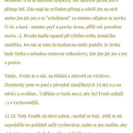
VÝCHOVA FRETKY
neviděla - a to se narodila omylem). Jde opravdu prostě jen o
přístup lidí. Zda mají ke zvířatům přístup a záleží jim na nich
anebo jim jde jen o to "schrábnout" za mimino nějakou tu stovku
NEMOCI FRETEK
či víc a hurá - mimino pryč a prachy doma, příští rok porodíme
znovu :-(. Prosím buďte opatrní při výběru svého domácího
JAK FRETKA BYDLÍ
mazlíčka. Jen tak se nám do budoucna může podařit, že fretka
bude fretka a nebudou existovat velkochovy, kde jim jde jen a jen
CESTOVÁNÍ S FRETKOU
o peníze.
JEDNA ČÍ VÍCE FRETEK?
Takže.. Frodo je u nás, na hlídání a zároveň na výchovu.
Domluvily jsme se paní z původně zamýšlených 14 dní cca na
KASTRACE
měsíci a uvidíme.. Udělám co budu moci, aby byl Frodo milejší
:-) a vychovanější..
STRAVA
12.10. Tedy Frodík mi dává zabrat.. strašně se bojí.. ještě se mi
nepodařilo ho pořádně začít vychovávat, zatím se jen snažím, aby
PODPORA