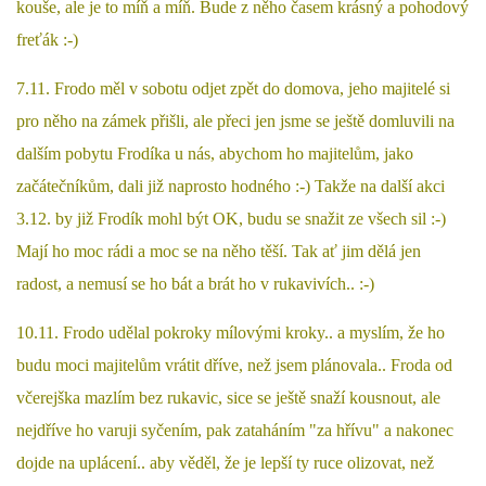
kouše, ale je to míň a míň. Bude z něho časem krásný a pohodový
294 25 Katusice
freťák :-)
602 692 130
info@fretkyboleslav.cz
7.11. Frodo měl v sobotu odjet zpět do domova, jeho majitelé si
pro něho na zámek přišli, ale přeci jen jsme se ještě domluvili na
© 2026 eStránky.cz
|
RSS
|
WebSlice
|
Tisk
|
Aktualizováno: 1. 8. 2026
|
dalším pobytu Frodíka u nás, abychom ho majitelům, jako
Nahoru ↑
začátečníkům, dali již naprosto hodného :-) Takže na další akci
3.12. by již Frodík mohl být OK, budu se snažit ze všech sil :-)
Mají ho moc rádi a moc se na něho těší. Tak ať jim dělá jen
radost, a nemusí se ho bát a brát ho v rukavivích.. :-)
10.11. Frodo udělal pokroky mílovými kroky.. a myslím, že ho
budu moci majitelům vrátit dříve, než jsem plánovala.. Froda od
včerejška mazlím bez rukavic, sice se ještě snaží kousnout, ale
nejdříve ho varuji syčením, pak zataháním "za hřívu" a nakonec
dojde na uplácení.. aby věděl, že je lepší ty ruce olizovat, než