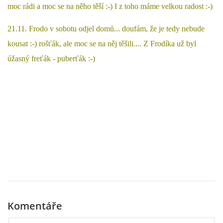
moc rádi a moc se na něho těší :-) I z toho máme velkou radost :-)
21.11. Frodo v sobotu odjel domů... doufám, že je tedy nebude
kousat :-) rošťák, ale moc se na něj těšili.... Z Frodíka už byl
úžasný freťák - puberťák :-)
Komentáře