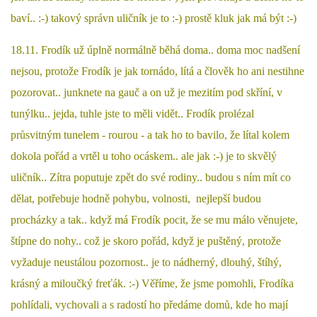
baví.. :-) takový správn uličník je to :-) prostě kluk jak má být :-)
18.11. Frodík už úplně normálně běhá doma.. doma moc nadšení
nejsou, protože Frodík je jak tornádo, lítá a člověk ho ani nestihne
pozorovat.. junknete na gauč a on už je mezitím pod skříní, v
tunýlku.. jejda, tuhle jste to měli vidět.. Frodík prolézal
průsvitným tunelem - rourou - a tak ho to bavilo, že lítal kolem
dokola pořád a vrtěl u toho ocáskem.. ale jak :-) je to skvělý
uličník.. Zítra poputuje zpět do své rodiny.. budou s ním mít co
dělat, potřebuje hodně pohybu, volnosti, nejlepší budou
procházky a tak.. když má Frodík pocit, že se mu málo věnujete,
štípne do nohy.. což je skoro pořád, když je puštěný, protože
vyžaduje neustálou pozornost.. je to nádherný, dlouhý, štíhý,
krásný a miloučký freťák. :-) Věříme, že jsme pomohli, Frodíka
pohlídali, vychovali a s radostí ho předáme domů, kde ho mají