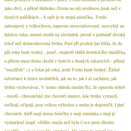
jako divý, a pěkně hluboko..Doma na něj nesáhnou jinak než v
DFD - DOMOV FRETČÍCH DŮCHODCŮ
tlustých palčákách... A opět je to stejná písnička.. Frodo
zakoupený z velkochovu, naprosto nesocializovaný, nezvyklý na
PODMÍNKY PŘEVZETÍ FRETKY.
lidskou ruku, neumí chodit na záchůdek, prostě v podstatě divoký
tchoř než domestikovaná fretka. Paní při prodeji jim řekla, že do
půl roku bude hodný.. jasně.. majitelé chtěli domácícího mazlíčka,
O FRETCE
a přitom musí doma chodit v botech a tlustých rukavicích - pěkný
"mazlíček" :-( a čekat pů roku, jestli Frodo bude hodný. Žádné
O FRETCE
informace k fretce neobdrželi, jak na to, jak s ní zacházet, jak
fretku vychovávat.. V tomto ohledu musím říci, že opravdu dobré
PÉČE O FRETKU
- menší - chovatelské (ne chovné) stanice, kde fretku vymazlí,
oočkují, očipují, jsou velkou výhodou a mohu je doporučit. I jiné
CHCI SI POŘÍDIT FRETKU
chovatele, kteří mají doma fretečku a mají miminka a mají je
vymazlené (např. většího mazla než byla Coco jsem dlouho