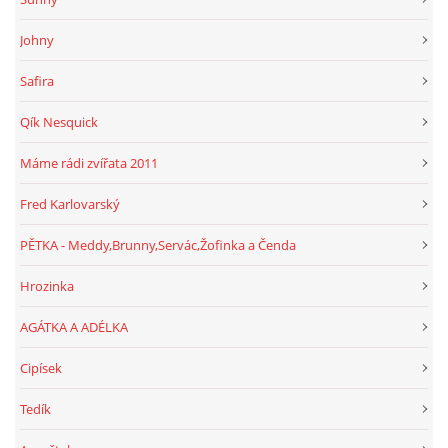
Johny
Safira
Qík Nesquick
Máme rádi zvířata 2011
Fred Karlovarský
PĚTKA - Meddy,Brunny,Servác,Žofinka a Čenda
Hrozinka
AGÁTKA A ADÉLKA
Cipísek
Tedík