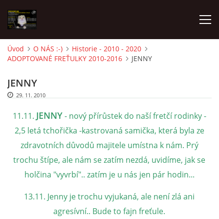
Úvod
O NÁS :-)
Historie - 2010 - 2020
ADOPTOVANÉ FREŤULKY 2010-2016
JENNY
AKTUALITY
JENNY
FRETKY V ÚTULKU
29. 11. 2010
JENNY
11.11.
- nový přírůstek do naší fretčí rodinky -
K ADOPCI
2,5 letá tchořička -kastrovaná samička, která byla ze
zdravotních důvodů majitele umístna k nám. Prý
V PÉČI
trochu štípe, ale nám se zatím nezdá, uvidíme, jak se
holčina "vyvrbí".. zatím je u nás jen pár hodin...
VIRTUÁLNÍ ADOPCE
13.11. Jenny je trochu vyjukaná, ale není zlá ani
agresívní.. Bude to fajn freťule.
V NOVÝCH DOMOVECH