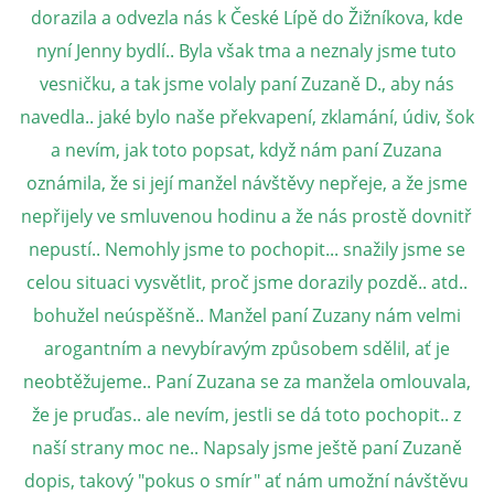
VÝCHOVA FRETKY
dorazila a odvezla nás k České Lípě do Žižníkova, kde
nyní Jenny bydlí.. Byla však tma a neznaly jsme tuto
NEMOCI FRETEK
vesničku, a tak jsme volaly paní Zuzaně D., aby nás
navedla.. jaké bylo naše překvapení, zklamání, údiv, šok
JAK FRETKA BYDLÍ
a nevím, jak toto popsat, když nám paní Zuzana
oznámila, že si její manžel návštěvy nepřeje, a že jsme
CESTOVÁNÍ S FRETKOU
nepřijely ve smluvenou hodinu a že nás prostě dovnitř
nepustí.. Nemohly jsme to pochopit... snažily jsme se
JEDNA ČÍ VÍCE FRETEK?
celou situaci vysvětlit, proč jsme dorazily pozdě.. atd..
bohužel neúspěšně.. Manžel paní Zuzany nám velmi
KASTRACE
arogantním a nevybíravým způsobem sdělil, ať je
neobtěžujeme.. Paní Zuzana se za manžela omlouvala,
STRAVA
že je pruďas.. ale nevím, jestli se dá toto pochopit.. z
naší strany moc ne.. Napsaly jsme ještě paní Zuzaně
dopis, takový "pokus o smír" ať nám umožní návštěvu
PODPORA