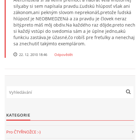
sily,aby si sem napísala pravdu.Ľudskú hlúposť však ani
zákonom,ani pekným slovom neprekonáš,pretože ľudská
hlúposť je NEOBMEDZENá a za pravdu je človek neraz
bitý,preto máš môj obdiv.Na každého raz dôjde,preto nech
si každý vstúpi do svedomia sám a je úplne jedno,akú
funkciu zastáva.Je úžasné,čo robíš pre freťulky a nenechaj
sa znechutiť takýmto exemplárom.
22. 12. 2010 18:46
Odpovědět
KATEGORIE
Pro ČTYŘNOŽCE :-)