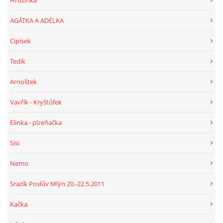
Hrozinka
AGÁTKA A ADÉLKA
Cipísek
Tedík
Arnoštek
Vavřík - Kryštůfek
Elinka - plzeňačka
Sisi
Nemo
Srazík Poslův Mlýn 20.-22.5.2011
Kačka