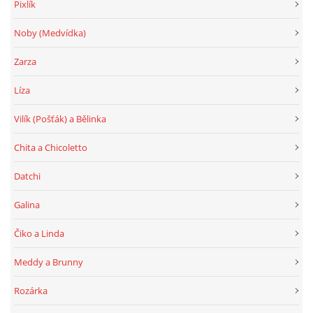
Pixlík
Noby (Medvídka)
Zarza
Líza
Vilík (Pošťák) a Bělinka
Chita a Chicoletto
Datchi
Galina
Čiko a Linda
Meddy a Brunny
Rozárka