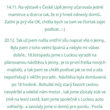
14.11. Na výstavě v České Lípě Jenny učarovala jedné
DFD - DOMOV FRETČÍCH DŮCHODCŮ
mamince a dcerce tak, že si ji hned odnesly domů..
Zatím je prý vše OK, chtěla bych se tam ve čtvrtek zajet
PODMÍNKY PŘEVZETÍ FRETKY.
podívat.. :-)
20.12. Tak už jsem našla vnitřní sílu napsat vše o Jenny..
O FRETCE
Byla jsem z toho velmi špatná a nebylo mi vůbec
dobře.. 18.listopadu jsme s Luckou vyrazili na
plánovanou návštěvu k Jenny.. je to první fretka nových
O FRETCE
majitelů, a tak jsem se chtěli podívat jak se má a zda
nepotřebují s něčím poradit.. Návštěva byla domluvená
PÉČE O FRETKU
po 18 hodině.. Bohužel můj starý favorit cestou
nevydržel a odešel nám motor.. tak jsme zůstaly stát ve
CHCI SI POŘÍDIT FRETKU
tmě na lesní cestě, kam jsme společně s Luckou auto
odtlačily.. a zavolaly jsme si domů pro posilu.. Posila