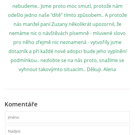
nebudeme.. Jsme proto moc smutí, protože nám
odešlo jedno naše "dítě" tímto způsobem.. A protože
NATÁČENÍ V TELEVIZI
nás manžel paní Zuzany několikrát upozornil, že
nemáme nic o návštěvách písemně - mluvené slovo
AKCE
pro něho zřejmě nic neznamená - vytvořily jsme
dotazník a při každé nové adopci bude jeho vyplnění
SLUŽBY
podmínkou.. nezlobte se na nás proto, snažíme se
vyhnout takovýmto situacím.. Děkuji. Alena
HISTORIE - 2010 - 2020
JAK NÁM POMOCI - POMÁHAJÍ NÁM :-)
Komentáře
Fretky Boleslav, z.s.
Trnová 15