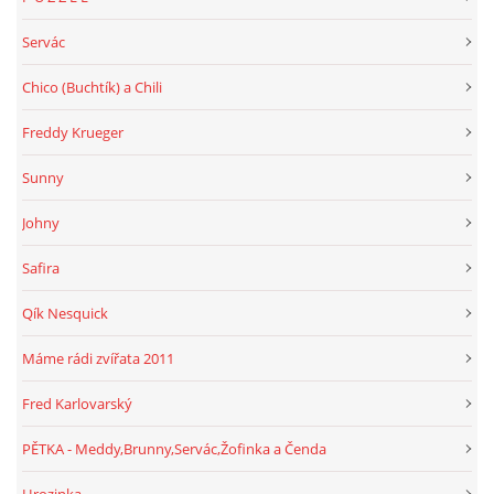
Servác
Chico (Buchtík) a Chili
Freddy Krueger
Sunny
Johny
Safira
Qík Nesquick
Máme rádi zvířata 2011
Fred Karlovarský
PĚTKA - Meddy,Brunny,Servác,Žofinka a Čenda