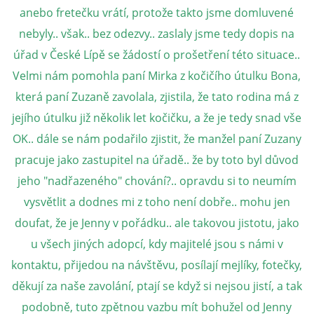
anebo fretečku vrátí, protože takto jsme domluvené
nebyly.. však.. bez odezvy.. zaslaly jsme tedy dopis na
E - S H O P
úřad v České Lípě se žádostí o prošetření této situace..
Velmi nám pomohla paní Mirka z kočičího útulku Bona,
HISTORIE 2022
která paní Zuzaně zavolala, zjistila, že tato rodina má z
jejího útulku již několik let kočičku, a že je tedy snad vše
O NÁS :-)
OK.. dále se nám podařilo zjistit, že manžel paní Zuzany
pracuje jako zastupitel na úřadě.. že by toto byl důvod
VÝROČNÍ ZPRÁVY
jeho "nadřazeného" chování?.. opravdu si to neumím
vysvětlit a dodnes mi z toho není dobře.. mohu jen
KONTAKT
doufat, že je Jenny v pořádku.. ale takovou jistotu, jako
u všech jiných adopcí, kdy majitelé jsou s námi v
JAK NÁM POMOCI
kontaktu, přijedou na návštěvu, posílají mejlíky, fotečky,
děkují za naše zavolání, ptají se když si nejsou jistí, a tak
NAPSALI O NÁS
podobně, tuto zpětnou vazbu mít bohužel od Jenny