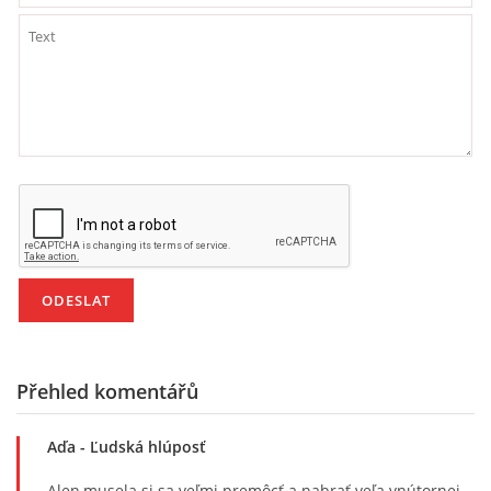
294 25 Katusice
602 692 130
info@fretkyboleslav.cz
© 2026 eStránky.cz
|
RSS
|
WebSlice
|
Tisk
|
Aktualizováno: 1. 8. 2026
|
Nahoru ↑
Přehled komentářů
Aďa
- Ľudská hlúposť
Alen,musela si sa veľmi premôcť a nabrať veľa vnútornej