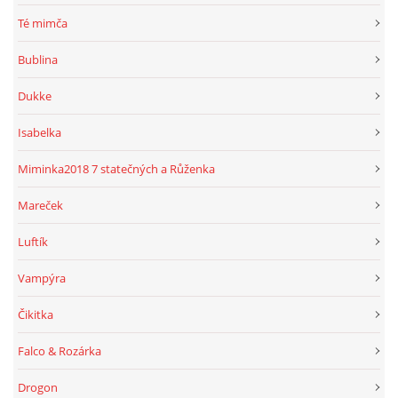
Té mimča
Bublina
Dukke
Isabelka
Miminka2018 7 statečných a Růženka
Mareček
Luftík
Vampýra
Čikitka
Falco & Rozárka
Drogon