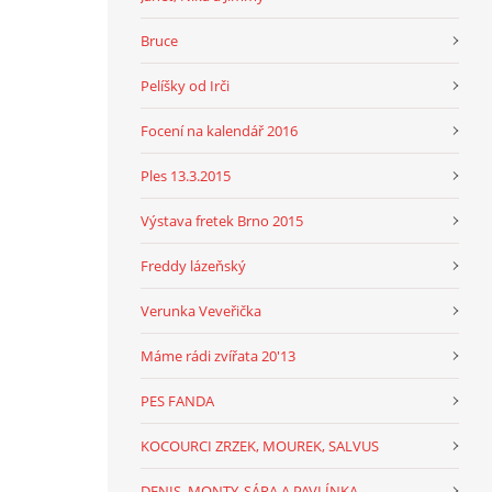
Bruce
Pelíšky od Irči
Focení na kalendář 2016
Ples 13.3.2015
Výstava fretek Brno 2015
Freddy lázeňský
Verunka Veveřička
Máme rádi zvířata 20'13
PES FANDA
KOCOURCI ZRZEK, MOUREK, SALVUS
DENIS, MONTY, SÁRA A PAVLÍNKA