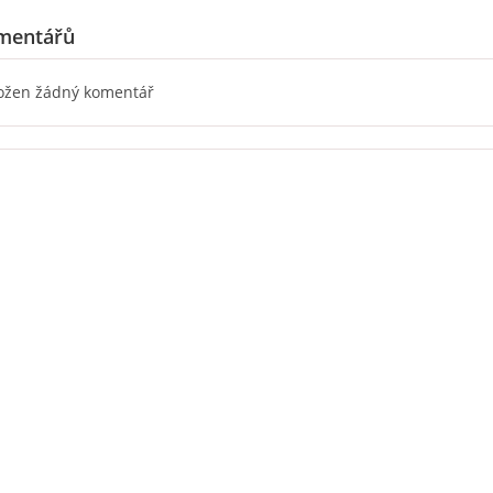
mentářů
ložen žádný komentář