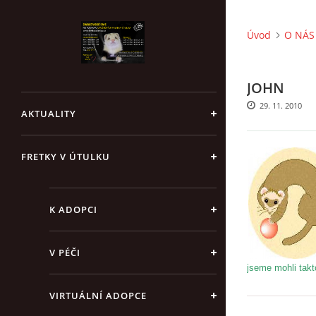
Úvod
O NÁS 
JOHN
29. 11. 2010
AKTUALITY
FRETKY V ÚTULKU
K ADOPCI
V PÉČI
jseme mohli takt
VIRTUÁLNÍ ADOPCE