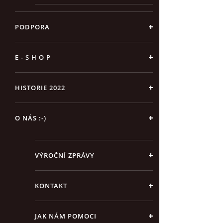
PODPORA
E - S H O P
HISTORIE 2022
O NÁS :-)
VÝROČNÍ ZPRÁVY
KONTAKT
JAK NÁM POMOCI