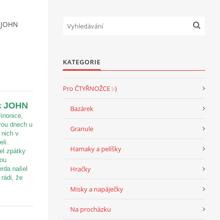
JOHN
KATEGORIE
Pro ČTYŘNOŽCE :-)
JOHN
k
Bazárek
inonice,
dvou dnech u
Granule
 nich v
li..
Hamaky a pelíšky
el zpátky
vou
Hračky
erda našel
rádi, že
Misky a napáječky
Na procházku