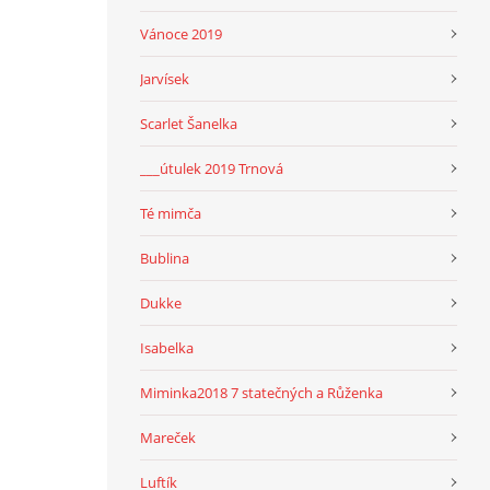
Vánoce 2019
Jarvísek
Scarlet Šanelka
___útulek 2019 Trnová
Té mimča
Bublina
Dukke
Isabelka
Miminka2018 7 statečných a Růženka
Mareček
Luftík