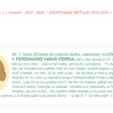
:-)
Historie - 2010 - 2020
ADOPTOVANÉ FREŤULKY 2010-2016
29. 7. Nový přírůstek do našeho útulku, nalezenec tchoří
= FERDINAND neboli FERDA..
se
k nám dostal ze ZS J
kde byl cca měsíc.. Zdá se být hodný, jen trochu vystrašený... Po 
nás nás kontaktovali majitelé, kteří ho moc hledali, vyvěsili letáčky u
okolí a hledali i na netu, až ho našli u nás.. tak neváhali a hned si přije
Ukázalo se, že John se vlastně jmenuje Ferdinand neboli Ferda a odj
domů.. a jak že se mu podařilo utéci? Na léto mu majitelé udělali no
venkovní voliéru, která jak se ukázalo, má ještě své nedostatky, a F
skulinku, jak jich využít.. vše naštěstí dobře dopadlo a my jsme moc 
o pomoci a že Ferda našel svůj vlastní domov :-) a tak 31.7. do něho odjel :-)