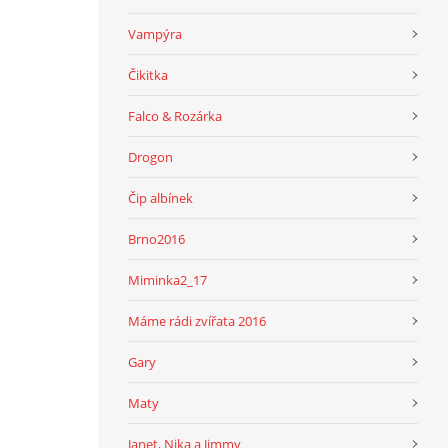
Vampýra
Čikitka
Falco & Rozárka
Drogon
Čip albínek
Brno2016
Miminka2_17
Máme rádi zvířata 2016
Gary
Maty
Janet, Nika a Jimmy