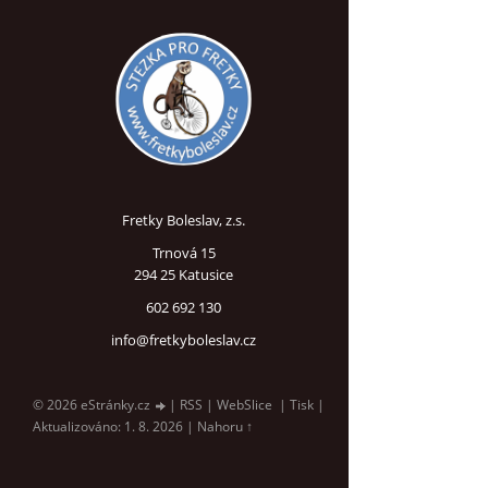
Fretky Boleslav, z.s.
Trnová 15
294 25 Katusice
602 692 130
info@fretkyboleslav.cz
© 2026 eStránky.cz
|
RSS
|
WebSlice
|
Tisk
|
Aktualizováno: 1. 8. 2026
|
Nahoru ↑