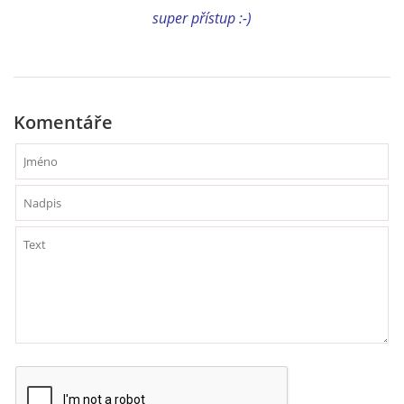
super přístup :-)
NATÁČENÍ V TELEVIZI
AKCE
Komentáře
SLUŽBY
HISTORIE - 2010 - 2020
JAK NÁM POMOCI - POMÁHAJÍ NÁM :-)
Fretky Boleslav, z.s.
Trnová 15