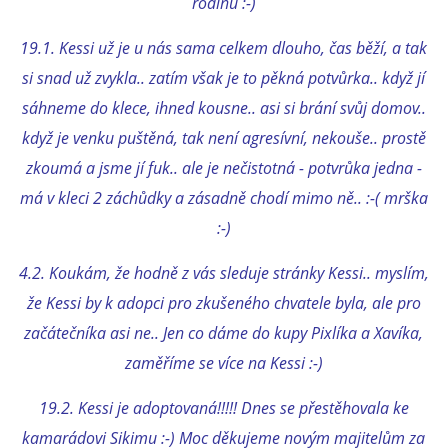
rodinu :-)
19.1. Kessi už je u nás sama celkem dlouho, čas běží, a tak
E - S H O P
si snad už zvykla.. zatím však je to pěkná potvůrka.. když jí
sáhneme do klece, ihned kousne.. asi si brání svůj domov..
HISTORIE 2022
když je venku puštěná, tak není agresívní, nekouše.. prostě
zkoumá a jsme jí fuk.. ale je nečistotná - potvrůka jedna -
O NÁS :-)
má v kleci 2 záchůdky a zásadně chodí mimo ně.. :-( mrška
:-)
VÝROČNÍ ZPRÁVY
4.2. Koukám, že hodně z vás sleduje stránky Kessi.. myslím,
že Kessi by k adopci pro zkušeného chvatele byla, ale pro
KONTAKT
začátečníka asi ne.. Jen co dáme do kupy Pixlíka a Xavíka,
zaměříme se více na Kessi :-)
JAK NÁM POMOCI
19.2. Kessi je adoptovaná!!!!! Dnes se přestěhovala ke
NAPSALI O NÁS
kamarádovi Sikimu :-) Moc děkujeme novým majitelům za