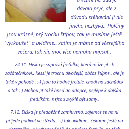
dávala pryč, ale z
DFD - DOMOV FRETČÍCH DŮCHODCŮ
důvodu stěhování jí nic
jiného nezbývá.. Holčiny
PODMÍNKY PŘEVZETÍ FRETKY.
jsou krásné, prý trochu štípou, tak je musíme ještě
"vyzkoušet" a uvidíme.. zatím je máme od včerejšího
večera, tak nic moc více nemohu napsat..
O FRETCE
24.11. Eliška je suprová freťulka, která může jít i k
začátečníkovi.. Kessi je trochu divočejší, občas štípne.. ale je
O FRETCE
také v pohodě.. :-) jsou to hodné freťule, chodí na záchůdek
a tak :-) Mohou jít také hned do adopce, nejlépe k dalším
PÉČE O FRETKU
freťulkám, nejsou zvyklé být samy..
7.12. Eliška je předběžně zamluvená, zájemce se na ni
CHCI SI POŘÍDIT FRETKU
přijede podívat ve středu.. :-) tak uvidíme.. čekáme ještě na