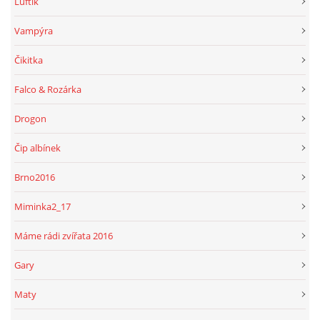
Luftík
Vampýra
Čikitka
Falco & Rozárka
Drogon
Čip albínek
Brno2016
Miminka2_17
Máme rádi zvířata 2016
Gary
Maty