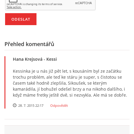
294 25 Katusice
602 692 130
info@fretkyboleslav.cz
© 2026 eStránky.cz
|
RSS
|
WebSlice
|
Tisk
|
Aktualizováno: 1. 8. 2026
|
Přehled komentářů
Nahoru ↑
Hana Krejsová
- Kessi
Kessinka je u nás již pět let, s kousáním byl ze začátku
trochu problém, ale teď ke stáru je super, s čistotou se
časem také hodně zlepšila, Sikoušek, se kterým
kamarádila, jí bohužel odešel brzy a na nikoho dalšího, i
když máme fretky ještě dvě, si nezvykla. Ale má se dobře.
28. 7. 2015 22:17
Odpovědět