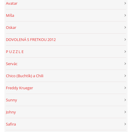
Avatar
Míša
Oskar
DOVOLENÁ S FRETKOU 2012
P U Z Z L E
Servác
Chico (Buchtík) a Chili
Freddy Krueger
Sunny
Johny
Safira