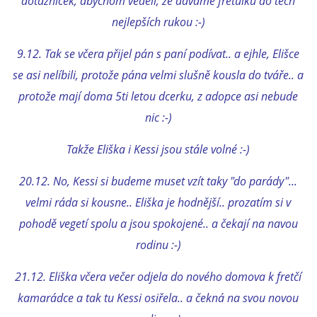
dotazníček, abychom věděli, že dáváme freťulku do těch
VÝCHOVA FRETKY
nejlepších rukou :-)
NEMOCI FRETEK
9.12. Tak se včera přijel pán s paní podívat.. a ejhle, Elišce
se asi nelíbili, protože pána velmi slušně kousla do tváře.. a
JAK FRETKA BYDLÍ
protože mají doma 5ti letou dcerku, z adopce asi nebude
nic :-)
CESTOVÁNÍ S FRETKOU
Takže Eliška i Kessi jsou stále volné :-)
JEDNA ČÍ VÍCE FRETEK?
20.12. No, Kessi si budeme muset vzít taky "do parády"...
velmi ráda si kousne.. Eliška je hodnější.. prozatím si v
KASTRACE
pohodě vegetí spolu a jsou spokojené.. a čekají na navou
rodinu :-)
STRAVA
21.12. Eliška včera večer odjela do nového domova k fretčí
kamarádce a tak tu Kessi osiřela.. a čekná na svou novou
PODPORA