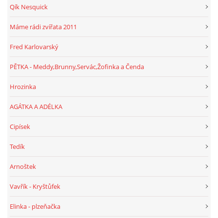
Qík Nesquick
Máme rádi zvířata 2011
Fred Karlovarský
PĚTKA - Meddy,Brunny,Servác,Žofinka a Čenda
Hrozinka
AGÁTKA A ADÉLKA
Cipísek
Tedík
Arnoštek
Vavřík - Kryštůfek
Elinka - plzeňačka