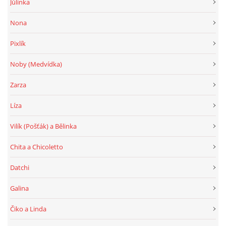
Jůlinka
Nona
Pixlík
Noby (Medvídka)
Zarza
Líza
Vilík (Pošťák) a Bělinka
Chita a Chicoletto
Datchi
Galina
Čiko a Linda