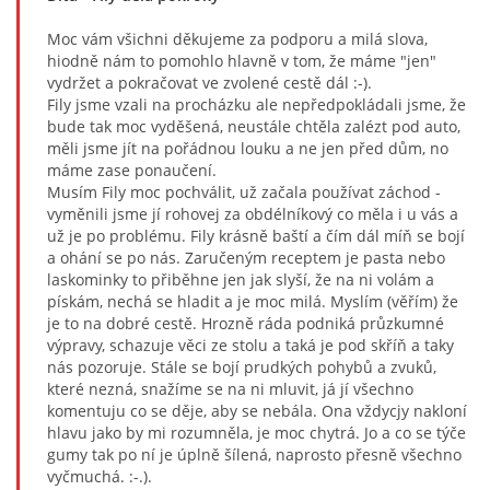
Moc vám všichni děkujeme za podporu a milá slova,
hiodně nám to pomohlo hlavně v tom, že máme "jen"
vydržet a pokračovat ve zvolené cestě dál :-).
Fily jsme vzali na procházku ale nepředpokládali jsme, že
bude tak moc vyděšená, neustále chtěla zalézt pod auto,
měli jsme jít na pořádnou louku a ne jen před dům, no
máme zase ponaučení.
Musím Fily moc pochválit, už začala používat záchod -
vyměnili jsme jí rohovej za obdélníkový co měla i u vás a
už je po problému. Fily krásně baští a čím dál míň se bojí
a ohání se po nás. Zaručeným receptem je pasta nebo
laskominky to přiběhne jen jak slyší, že na ni volám a
pískám, nechá se hladit a je moc milá. Myslím (věřím) že
je to na dobré cestě. Hrozně ráda podniká průzkumné
výpravy, schazuje věci ze stolu a taká je pod skříň a taky
nás pozoruje. Stále se bojí prudkých pohybů a zvuků,
které nezná, snažíme se na ni mluvit, já jí všechno
komentuju co se děje, aby se nebála. Ona vždycjy nakloní
hlavu jako by mi rozumněla, je moc chytrá. Jo a co se týče
gumy tak po ní je úplně šílená, naprosto přesně všechno
vyčmuchá. :-.).