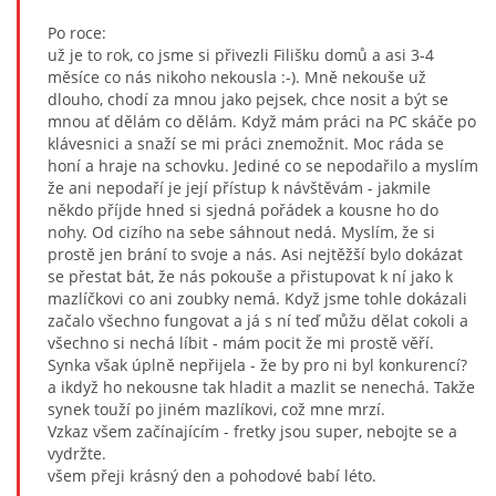
Po roce:
už je to rok, co jsme si přivezli Filišku domů a asi 3-4
měsíce co nás nikoho nekousla :-). Mně nekouše už
dlouho, chodí za mnou jako pejsek, chce nosit a být se
mnou ať dělám co dělám. Když mám práci na PC skáče po
klávesnici a snaží se mi práci znemožnit. Moc ráda se
honí a hraje na schovku. Jediné co se nepodařilo a myslím
že ani nepodaří je její přístup k návštěvám - jakmile
někdo příjde hned si sjedná pořádek a kousne ho do
nohy. Od cizího na sebe sáhnout nedá. Myslím, že si
prostě jen brání to svoje a nás. Asi nejtěžší bylo dokázat
se přestat bát, že nás pokouše a přistupovat k ní jako k
mazlíčkovi co ani zoubky nemá. Když jsme tohle dokázali
začalo všechno fungovat a já s ní teď můžu dělat cokoli a
všechno si nechá líbit - mám pocit že mi prostě věří.
Synka však úplně nepřijela - že by pro ni byl konkurencí?
a ikdyž ho nekousne tak hladit a mazlit se nenechá. Takže
synek touží po jiném mazlíkovi, což mne mrzí.
Vzkaz všem začínajícím - fretky jsou super, nebojte se a
vydržte.
všem přeji krásný den a pohodové babí léto.