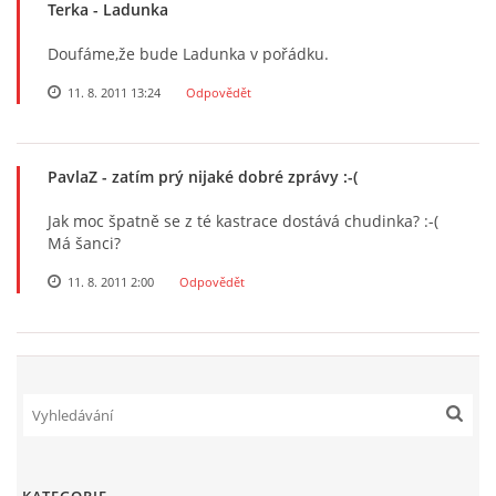
Terka
- Ladunka
Doufáme,že bude Ladunka v pořádku.
11. 8. 2011 13:24
Odpovědět
PavlaZ
- zatím prý nijaké dobré zprávy :-(
Jak moc špatně se z té kastrace dostává chudinka? :-(
Má šanci?
11. 8. 2011 2:00
Odpovědět