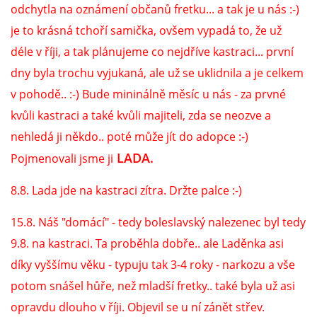
odchytla na oznámení občanů fretku... a tak je u nás :-)
je to krásná tchoří samička, ovšem vypadá to, že už
DFD - DOMOV FRETČÍCH DŮCHODCŮ
déle v říji, a tak plánujeme co nejdříve kastraci... první
dny byla trochu vyjukaná, ale už se uklidnila a je celkem
PODMÍNKY PŘEVZETÍ FRETKY.
v pohodě.. :-) Bude mininálně měsíc u nás - za prvné
kvůli kastraci a také kvůli majiteli, zda se neozve a
O FRETCE
nehledá ji někdo.. poté může jít do adopce :-)
LADA.
Pojmenovali jsme ji
O FRETCE
8.8. Lada jde na kastraci zítra. Držte palce :-)
15.8. Náš "domácí" - tedy boleslavský nalezenec byl tedy
PÉČE O FRETKU
9.8. na kastraci. Ta proběhla dobře.. ale Laděnka asi
díky vyššímu věku - typuju tak 3-4 roky - narkozu a vše
CHCI SI POŘÍDIT FRETKU
potom snášel hůře, než mladší fretky.. také byla už asi
opravdu dlouho v říji. Objevil se u ní zánět střev.