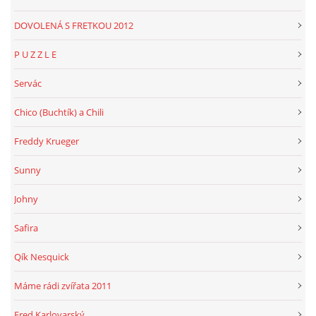
DOVOLENÁ S FRETKOU 2012
P U Z Z L E
Servác
Chico (Buchtík) a Chili
Freddy Krueger
Sunny
Johny
Safira
Qík Nesquick
Máme rádi zvířata 2011
Fred Karlovarský