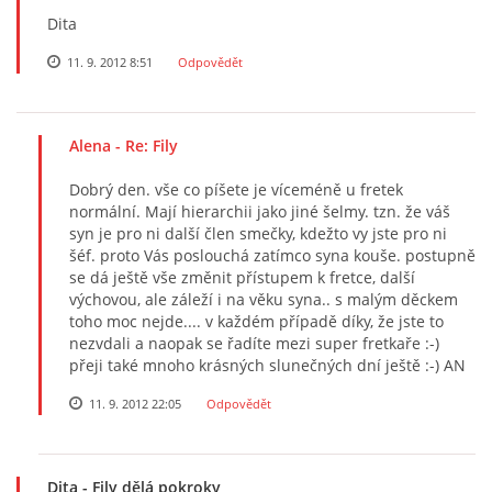
Dita
11. 9. 2012 8:51
Odpovědět
Alena
- Re: Fily
Dobrý den. vše co píšete je víceméně u fretek
normální. Mají hierarchii jako jiné šelmy. tzn. že váš
syn je pro ni další člen smečky, kdežto vy jste pro ni
šéf. proto Vás poslouchá zatímco syna kouše. postupně
se dá ještě vše změnit přístupem k fretce, další
výchovou, ale záleží i na věku syna.. s malým děckem
toho moc nejde.... v každém případě díky, že jste to
nezvdali a naopak se řadíte mezi super fretkaře :-)
přeji také mnoho krásných slunečných dní ještě :-) AN
11. 9. 2012 22:05
Odpovědět
Dita
- Fily dělá pokroky