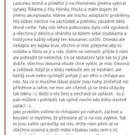
Ladunku domů a překřtili jí na Filoménku (jméno vybíral
synek). Říkáme jí Fily, Filinko, Filušo a mám dojem že
jméno akceptovala. Máme ale trochu adaptační problémy.
Fily vůbec nechce na záchůdek a potřebu zásadně dělá
těsně cedle. Taky nás lehce pokousala, byla celá vyjukaná
a všechno ji děsilo a oháněla se kolem sebe zoubkama a
hold jsme každý nějaký ten kousanec utržili. Dneska ale
nekápla ani kapka krve, všichni si moc pžejeme aby to
zvládla a líbilo se jí u nás. Zatím se nemazlí, příjde k nám
ale pohladit se nenechá. Co se skotačení týče tak to jí jde
dobře, všechno zkoumá všude chce vylézt. Je moc šikovná
a zvědavá. Když je v klidu nekouše ani se neohání, ale
každý zvuk nebo rychlejší pohyb ji asi děsí a chňape po
nás. Na co si musíme dávat pozor jsou nohy, zničehož nic
přiběhne a rafne, ne moc ale citelně, já se teda vždycky
tak leknu :-). Baští o sto šest a nechává se uplácet - to ji
pak můžem i pohladit, tak úplně nevím kdo koho vlastně
uplácí :-).
Jako problém vidíme to chňapání po nohách, záchod a
kousání si myslíme, že přestane až si na nás zvykne. Tak
to jsou zatím zprávičky od nás, držte nám pěsti ať se
všechno uravná a jestli máte nějakou radu sem s ní,