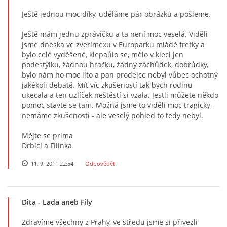
Ještě jednou moc díky, uděláme pár obrázků a pošleme.
Ještě mám jednu zprávičku a ta není moc veselá. Viděli
jsme dneska ve zverimexu v Europarku mládě fretky a
bylo celé vyděšené, klepaůlo se, mělo v kleci jen
podestýlku, žádnou hračku, žádný záchůdek, dobrůdky,
bylo nám ho moc líto a pan prodejce nebyl vůbec ochotný
jakékoli debatě. Mít víc zkušeností tak bych rodinu
ukecala a ten uzlíček neštěstí si vzala. Jestli můžete někdo
pomoc stavte se tam. Možná jsme to viděli moc tragicky -
nemáme zkušenosti - ale veselý pohled to tedy nebyl.
Mějte se prima
Drbíci a Filinka
11. 9. 2011 22:54
Odpovědět
Dita
- Lada aneb Fily
Zdravíme všechny z Prahy, ve středu jsme si přivezli