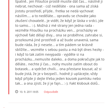
špatně.. jen Filoušce prostě musíte dát čas... násilně ji
nebrat, nechovat - což neděláte - ona sama až získá
jistotu prostředí, přijde.. fretka se nedá vychovat
násilím.... a to neděláte... opravdu se chováte jako
zkušení chovatelé.. je vidět, že když je láska v srdci, jde
to samo... :-). Možná z mé strany jen jedna rada -
vezměte Filoušku na procházku ven... procházky ve
výchově fakt dělají divy... ona se proběhne, zahrabe si,
prozkoumá jiné prostředí a až bude unavená, sama
bude ráda, že ji nesete... a tím pádem se krásně
sblížíte... vezměte s sebou pastu a má být dnes hezky -
i když to tak zatím nevypadá - vyjděte si na
procházku...nemusíte daleko.. a doma pokračujte jak to
děláte.. nechte jí čas... nohy musíte zatím obout do
botasek... a vydržet chvíli... ona přestane kousat, až si
bude jistá, že je v bezpečí.. hodně ji uplácejte, vždy
když přijde ji dejte třeba jeden kousek pamlsku nebo
tak... a ona zjistí, že jí je fajn... :-). Fakt klobouk dolů..
10. 9. 2011 8:05
Odpovědět