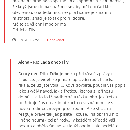
možná děláme něco špatně. Jo a zapomněla jsem napsat,
že když jsme doma snažíme se aby měla pořád klec
otevřenou, ona teda moc nespí a hodně je s námi v
místnosti, snad je to tak pro ni dobře.
Mějte se všichni moc prima
Drbíci a Fily
9. 9. 2011 22:20
Odpovědět
Alena
- Re: Lada aneb Fily
Dobrý den Dito. Děkujeme za překrásné zprávy o
Filoušce. Je vidět, že ji máte opravdu rádi. I Lucka
říkala, že už jste volali... Když dovolíte, použiji váš popis
jako skvělý návod, jak s fretkou, kterou si přinesu
domů... je to totiž nádherná ukázka toho, jak fretka
potřebuje čas na aklimatizaci, na seznámení se s
novou rodinou, novým prostředím. A ze strachu
reaguje právě tak jak píšete - kouše.. na obranu nic
jiného neumí - od přírody... V každém případě váš
postup a obětování se zaslouží obdiv... nic neděláte