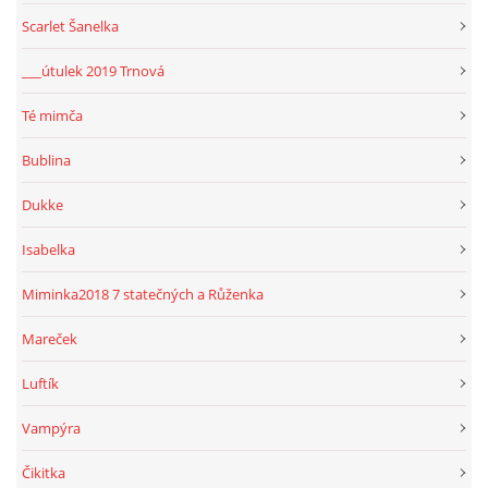
Scarlet Šanelka
___útulek 2019 Trnová
Té mimča
Bublina
Dukke
Isabelka
Miminka2018 7 statečných a Růženka
Mareček
Luftík
Vampýra
Čikitka