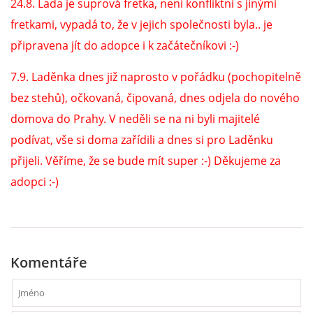
24.8. Lada je suprová fretka, není konfliktní s jinými
fretkami, vypadá to, že v jejich společnosti byla.. je
NATÁČENÍ V TELEVIZI
připravena jít do adopce i k začátečníkovi :-)
7.9. Laděnka dnes již naprosto v pořádku (pochopitelně
AKCE
bez stehů), očkovaná, čipovaná, dnes odjela do nového
domova do Prahy. V neděli se na ni byli majitelé
SLUŽBY
podívat, vše si doma zařídili a dnes si pro Laděnku
přijeli. Věříme, že se bude mít super :-) Děkujeme za
HISTORIE - 2010 - 2020
adopci :-)
JAK NÁM POMOCI - POMÁHAJÍ NÁM :-)
Komentáře
Fretky Boleslav, z.s.
Trnová 15