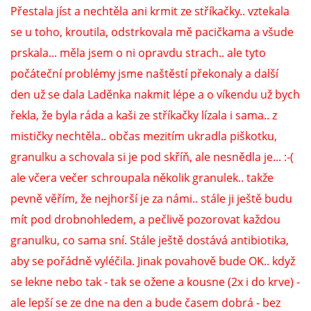
VÝCHOVA FRETKY
Přestala jíst a nechtěla ani krmit ze stříkačky.. vztekala
se u toho, kroutila, odstrkovala mě pacičkama a všude
NEMOCI FRETEK
prskala... měla jsem o ni opravdu strach.. ale tyto
počáteční problémy jsme naštěstí překonaly a další
JAK FRETKA BYDLÍ
den už se dala Laděnka nakmit lépe a o víkendu už bych
řekla, že byla ráda a kaši ze stříkačky lízala i sama.. z
CESTOVÁNÍ S FRETKOU
mističky nechtěla.. občas mezitím ukradla piškotku,
granulku a schovala si je pod skříň, ale nesnědla je... :-(
JEDNA ČÍ VÍCE FRETEK?
ale včera večer schroupala několik granulek.. takže
pevně věřím, že nejhorší je za námi.. stále ji ještě budu
KASTRACE
mít pod drobnohledem, a pečlivě pozorovat každou
granulku, co sama sní. Stále ještě dostává antibiotika,
STRAVA
aby se pořádně vyléčila. Jinak povahově bude OK.. když
se lekne nebo tak - tak se ožene a kousne (2x i do krve) -
ale lepší se ze dne na den a bude časem dobrá - bez
PODPORA