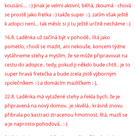
kousání.... :-) Jinak je velmi aktivní, běhá, zkoumá - chová
se prostě jako fretka :-) takže super :-). zatím však ještě
E - S H O P
k adopci není... tak měsíc si ji tu ještě určitě necháme :-)
HISTORIE 2022
16.8. Laděnka už začíná být v pohodě.. lítá jako
pometlo, chodí se mazlit, ani nekouše, koncem týdne
O NÁS :-)
vytáhneme stehy a myslím, že se může připravovat na
cestu do adopce.. tedy, pokud ji někdo bude chtít.. je to
super hravá fretečka a bude zcela jistě výborným
VÝROČNÍ ZPRÁVY
společníkem :-) a domácím mazlíčkem :-),
KONTAKT
22.8. Laděnka má vytažené stehy a řekla bych, že je
připravená na nový domov.. je skvělá.. krásně znovu
JAK NÁM POMOCI
přibrala po kastraci ztracenou hmotnost, lítá, mazlí se
a je naprosto pohodová.. :-)
NAPSALI O NÁS