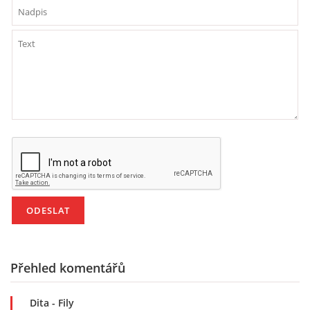
294 25 Katusice
602 692 130
info@fretkyboleslav.cz
© 2026 eStránky.cz
|
RSS
|
WebSlice
|
Tisk
|
Aktualizováno: 1. 8. 2026
|
Nahoru ↑
Přehled komentářů
Dita
- Fily