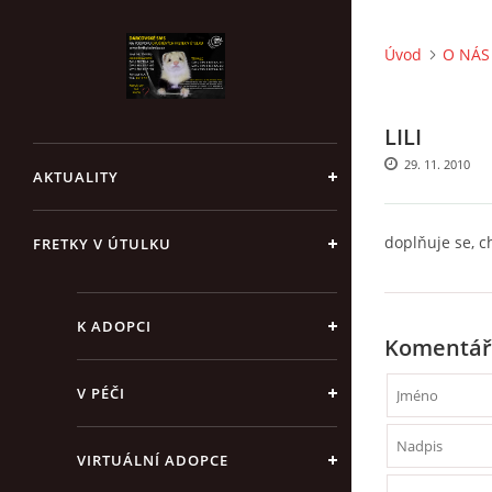
Úvod
O NÁS 
LILI
29. 11. 2010
AKTUALITY
doplňuje se, ch
FRETKY V ÚTULKU
K ADOPCI
Komentář
V PÉČI
VIRTUÁLNÍ ADOPCE