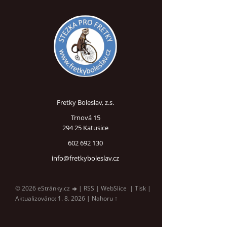
Fretky Boleslav, z.s.
Trnová 15
294 25 Katusice
602 692 130
info@fretkyboleslav.cz
© 2026 eStránky.cz
|
RSS
|
WebSlice
|
Tisk
|
Aktualizováno: 1. 8. 2026
|
Nahoru ↑