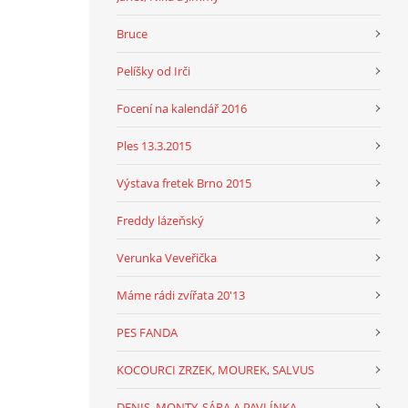
Bruce
Pelíšky od Irči
Focení na kalendář 2016
Ples 13.3.2015
Výstava fretek Brno 2015
Freddy lázeňský
Verunka Veveřička
Máme rádi zvířata 20'13
PES FANDA
KOCOURCI ZRZEK, MOUREK, SALVUS
DENIS, MONTY, SÁRA A PAVLÍNKA