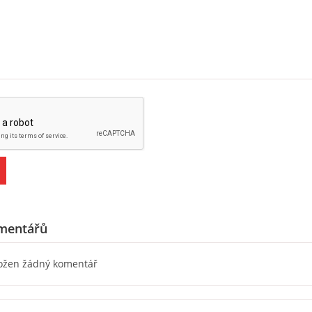
mentářů
ložen žádný komentář