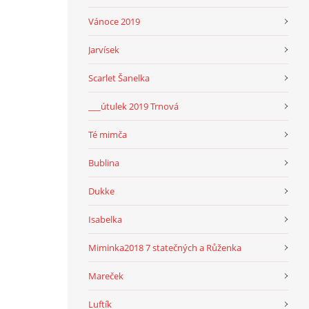
Vánoce 2019
Jarvísek
Scarlet Šanelka
___útulek 2019 Trnová
Té mimča
Bublina
Dukke
Isabelka
Miminka2018 7 statečných a Růženka
Mareček
Luftík