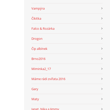
Vampýra
Čikitka
Falco & Rozárka
Drogon
Čip albínek
Brno2016
Miminka2_17
Máme rádi zvířata 2016
Gary
Maty
Janet, Nika a Jimmy