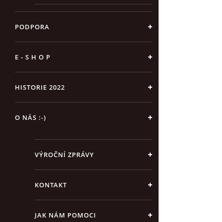
PODPORA
E - S H O P
HISTORIE 2022
O NÁS :-)
VÝROČNÍ ZPRÁVY
KONTAKT
JAK NÁM POMOCI