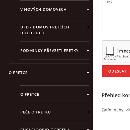
V NOVÝCH DOMOVECH
DFD - DOMOV FRETČÍCH
DŮCHODCŮ
PODMÍNKY PŘEVZETÍ FRETKY.
O FRETCE
O FRETCE
Přehled ko
Zatím nebyl v
PÉČE O FRETKU
CHCI SI POŘÍDIT FRETKU