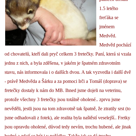
1.5 letého
DFD - DOMOV FRETČÍCH DŮCHODCŮ
freťáka se
jménem
PODMÍNKY PŘEVZETÍ FRETKY.
Medvěd.
Medvěd pochází
od chovatelů, kteří dali pryč celkem 3 fretečky. Paní, která si vzala
O FRETCE
jednu z nich, a byla zděšena, v jakém je špatném zdravotním
stavu, nás informovala i o dalších dvou. A tak vyzvedla i další dvě
O FRETCE
- právě Medvěda a Šárku a za pomoci Irči a Tomáš (doprava) se
fretečky dostaly k nám do MB. Ihned jsme dojeli na veterinu,
PÉČE O FRETKU
protože všechny 3 fretečky jsou totálně oholené.. zprvu jsme
nevěděli, jestli jsou na tom zdravotně tak špatně, že ztratily srst (to
CHCI SI POŘÍDIT FRETKU
jsme odhadovali z fotek), ale realita byla naštěstí veselejší.. Fretky
jsou opravdu oholené, důvod tedy nevím, trochu hubené, ale jinak
hodné a zdají se být i v pořádku. Takže jak se dá trochu