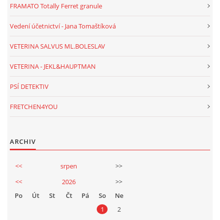
FRAMATO Totally Ferret granule
Vedení účetnictví - Jana Tomaštíková
VETERINA SALVUS ML.BOLESLAV
VETERINA - JEKL&HAUPTMAN
PSÍ DETEKTIV
FRETCHEN4YOU
ARCHIV
<<
srpen
>>
<<
2026
>>
Po
Út
St
Čt
Pá
So
Ne
1
2