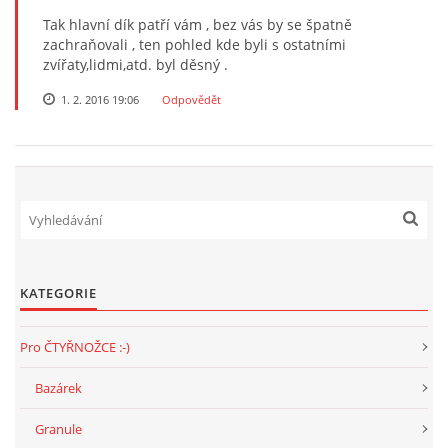
Tak hlavní dík patří vám , bez vás by se špatně
zachraňovali , ten pohled kde byli s ostatními
NATÁČENÍ V TELEVIZI
zvířaty,lidmi,atd. byl děsný .
1. 2. 2016 19:06
Odpovědět
AKCE
SLUŽBY
HISTORIE - 2010 - 2020
KATEGORIE
JAK NÁM POMOCI - POMÁHAJÍ NÁM :-)
Pro ČTYŘNOŽCE :-)
Bazárek
Fretky Boleslav, z.s.
Granule
Trnová 15