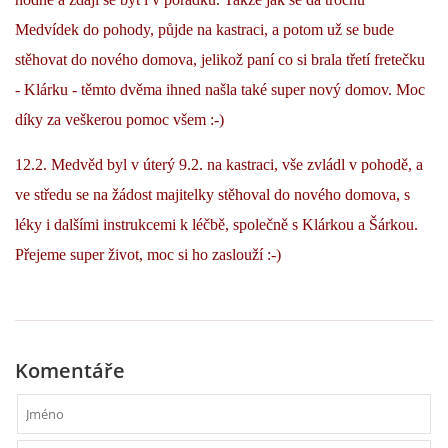
VÝCHOVA FRETKY
Medvídek do pohody, půjde na kastraci, a potom už se bude
stěhovat do nového domova, jelikož paní co si brala třetí fretečku
NEMOCI FRETEK
- Klárku - těmto dvěma ihned našla také super nový domov. Moc
díky za veškerou pomoc všem :-)
JAK FRETKA BYDLÍ
12.2. Medvěd byl v úterý 9.2. na kastraci, vše zvládl v pohodě, a
CESTOVÁNÍ S FRETKOU
ve středu se na žádost majitelky stěhoval do nového domova, s
léky i dalšími instrukcemi k léčbě, společně s Klárkou a Šárkou.
JEDNA ČÍ VÍCE FRETEK?
Přejeme super život, moc si ho zaslouží :-)
KASTRACE
Komentáře
STRAVA
PODPORA