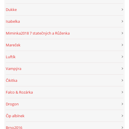
Dukke
Isabelka
Miminka2018 7 statečných a Růženka
Mareček
Luftík
Vampýra
Čikitka
Falco & Rozárka
Drogon
Čip albínek
Brno2016