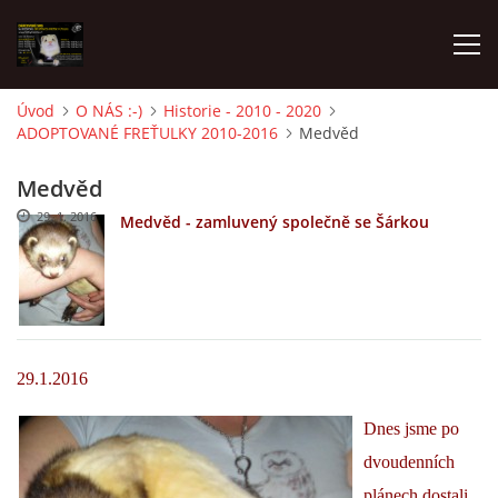
Úvod
O NÁS :-)
Historie - 2010 - 2020
ADOPTOVANÉ FREŤULKY 2010-2016
Medvěd
AKTUALITY
Medvěd
FRETKY V ÚTULKU
29. 1. 2016
Medvěd - zamluvený společně se Šárkou
K ADOPCI
V PÉČI
29.1.2016
VIRTUÁLNÍ ADOPCE
Dnes jsme po
dvoudenních
V NOVÝCH DOMOVECH
plánech dostali