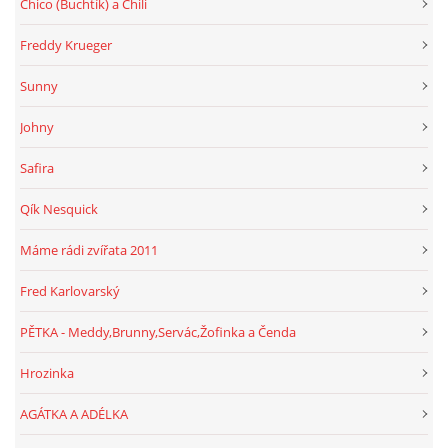
Chico (Buchtík) a Chili
Freddy Krueger
Sunny
Johny
Safira
Qík Nesquick
Máme rádi zvířata 2011
Fred Karlovarský
PĚTKA - Meddy,Brunny,Servác,Žofinka a Čenda
Hrozinka
AGÁTKA A ADÉLKA