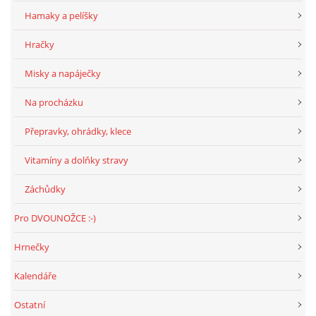
294 25 Katusice
Hamaky a pelíšky
602 692 130
Hračky
info@fretkyboleslav.cz
Misky a napáječky
© 2026 eStránky.cz
|
RSS
|
WebSlice
|
Tisk
|
Aktualizováno: 1. 8. 2026
|
Na procházku
Nahoru ↑
Přepravky, ohrádky, klece
Vitamíny a dolňky stravy
Záchůdky
Pro DVOUNOŽCE :-)
Hrnečky
Kalendáře
Ostatní