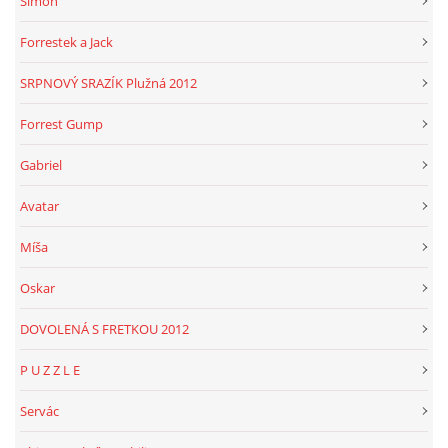
Simon
Forrestek a Jack
SRPNOVÝ SRAZÍK Plužná 2012
Forrest Gump
Gabriel
Avatar
Míša
Oskar
DOVOLENÁ S FRETKOU 2012
P U Z Z L E
Servác