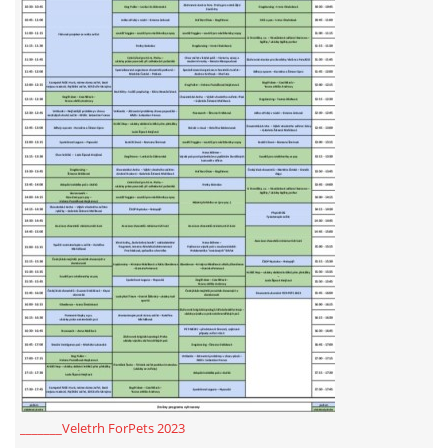
294 25 Katusice
602 692 130
info@fretkyboleslav.cz
© 2026 eStránky.cz
|
RSS
|
WebSlice
|
Tisk
|
Aktualizováno: 1. 8. 2026
|
Nahoru ↑
_______Veletrh ForPets 2023