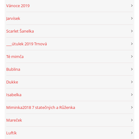
Vánoce 2019
Jarvísek
Scarlet Šanelka
___útulek 2019 Trnová
Té mimča
Bublina
Dukke
Isabelka
Miminka2018 7 statečných a Růženka
Mareček
Luftík