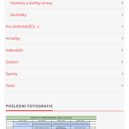
Vitamíny a dolňky stravy
NATÁČENÍ V TELEVIZI
Záchůdky
Pro DVOUNOŽCE :-)
AKCE
Hrnečky
SLUŽBY
Kalendáře
Ostatní
HISTORIE - 2010 - 2020
Šperky
Textil
JAK NÁM POMOCI - POMÁHAJÍ NÁM :-)
POSLEDNÍ FOTOGRAFIE
Fretky Boleslav, z.s.
Trnová 15