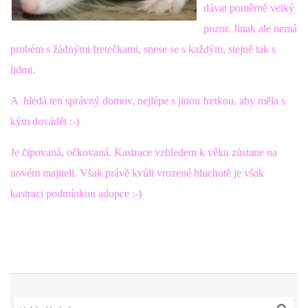
VÝCHOVA FRETKY
dávat poměrně velký
pozor. Jinak ale nemá
NEMOCI FRETEK
probém s žádnými fretečkami, snese se s každým, stejně tak s
lidmi.
JAK FRETKA BYDLÍ
A hledá ten správný domov, nejlépe s jinou fretkou, aby měla s
kým dovádět :-)
CESTOVÁNÍ S FRETKOU
Je čipovaná, očkovaná. Kastrace vzhledem k věku zůstane na
JEDNA ČÍ VÍCE FRETEK?
novém majiteli. Však právě kvůli vrozené hluchotě je však
kastraci podmínkou adopce :-)
KASTRACE
STRAVA
PODPORA