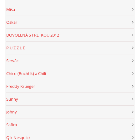
Míša
Oskar
DOVOLENÁ S FRETKOU 2012
P U Z Z L E
Servác
Chico (Buchtík) a Chili
Freddy Krueger
Sunny
Johny
Safira
Qík Nesquick