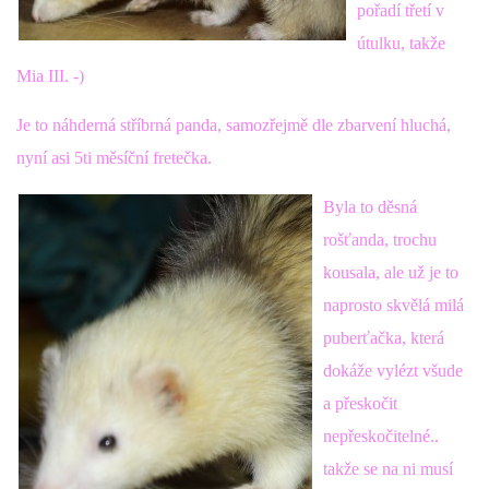
pořadí třetí v
útulku, takže
DFD - DOMOV FRETČÍCH DŮCHODCŮ
Mia III. -)
PODMÍNKY PŘEVZETÍ FRETKY.
Je to náhderná stříbrná panda, samozřejmě dle zbarvení hluchá,
nyní asi 5ti měsíční fretečka.
O FRETCE
Byla to děsná
rošťanda, trochu
kousala, ale už je to
O FRETCE
naprosto skvělá milá
puberťačka, která
PÉČE O FRETKU
dokáže vylézt všude
a přeskočit
CHCI SI POŘÍDIT FRETKU
nepřeskočitelné..
takže se na ni musí