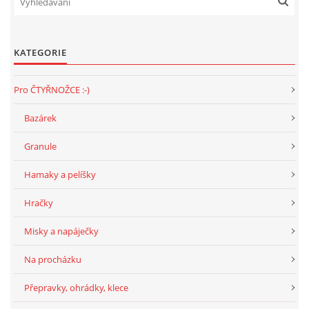
E - S H O P
KATEGORIE
HISTORIE 2022
Pro ČTYŘNOŽCE :-)
Bazárek
O NÁS :-)
Granule
VÝROČNÍ ZPRÁVY
Hamaky a pelíšky
Hračky
KONTAKT
Misky a napáječky
JAK NÁM POMOCI
Na procházku
Přepravky, ohrádky, klece
NAPSALI O NÁS