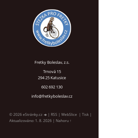
Fretky Boleslav, z.s.
Trnová 15
294 25 Katusice
602 692 130
info@fretkyboleslav.cz
© 2026 eStránky.cz
|
RSS
|
WebSlice
|
Tisk
|
Aktualizováno: 1. 8. 2026
|
Nahoru ↑