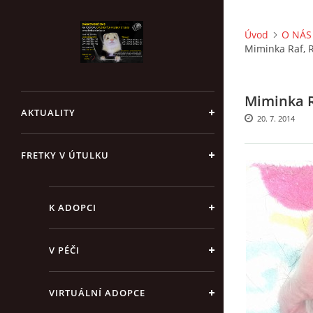
Úvod
O NÁS 
Miminka Raf, 
Miminka R
AKTUALITY
20. 7. 2014
FRETKY V ÚTULKU
K ADOPCI
V PÉČI
VIRTUÁLNÍ ADOPCE