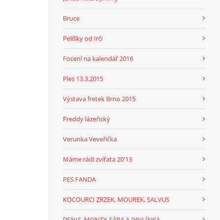
Bruce
Pelíšky od Irči
Focení na kalendář 2016
Ples 13.3.2015
Výstava fretek Brno 2015
Freddy lázeňský
Verunka Veveřička
Máme rádi zvířata 20'13
PES FANDA
KOCOURCI ZRZEK, MOUREK, SALVUS
DENIS, MONTY, SÁRA A PAVLÍNKA