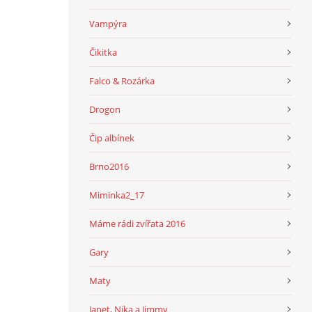
Vampýra
Čikitka
Falco & Rozárka
Drogon
Čip albínek
Brno2016
Miminka2_17
Máme rádi zvířata 2016
Gary
Maty
Janet, Nika a Jimmy