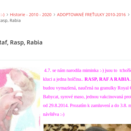
:-)
Historie - 2010 - 2020
ADOPTOVANÉ FREŤULKY 2010-2016
Rasp, Rabia
af, Rasp, Rabia
4.7. se nám narodila miminka :-) jsou to tchoříc
kluci a jedna holčina..
RASP, RAF A RABIA
budou vymazlená, naučená na granulky Royal 
Babycat, syrové maso, jednou vakcinovaná prot
od 29.8.2014. Prozatím k zamluvení a do 3.8. 
návštěva :-)