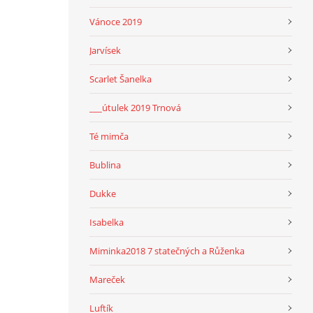
Vánoce 2019
Jarvísek
Scarlet Šanelka
___útulek 2019 Trnová
Té mimča
Bublina
Dukke
Isabelka
Miminka2018 7 statečných a Růženka
Mareček
Luftík