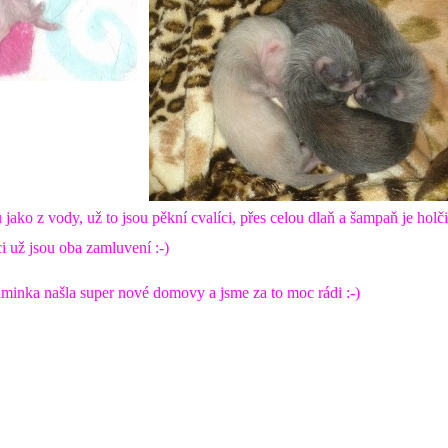
jako z vody, už to jsou pěkní cvalíci, přes celou dlaň a šampaň je holči
ci už jsou oba zamluvení :-)
iminka našla super nové domovy a jsme za to moc rádi :-)