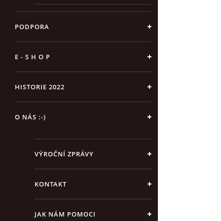
PODPORA
E - S H O P
HISTORIE 2022
O NÁS :-)
VÝROČNÍ ZPRÁVY
KONTAKT
JAK NÁM POMOCI