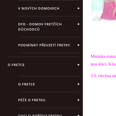
V NOVÝCH DOMOVECH
DFD - DOMOV FRETČÍCH
DŮCHODCŮ
PODMÍNKY PŘEVZETÍ FRETKY.
Miminka rostou 
jsou kluci. Klu
O FRETCE
3.9. všechna m
O FRETCE
PÉČE O FRETKU
CHCI SI POŘÍDIT FRETKU