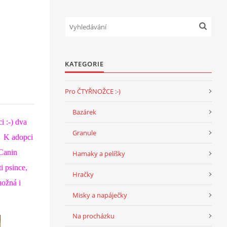
KATEGORIE
Pro ČTYŘNOŽCE :-)
Bazárek
i :-) dva
Granule
. K adopci
Canin
Hamaky a pelíšky
i psince,
Hračky
možná i
Misky a napáječky
Na procházku