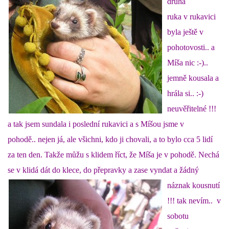
druhá
ruka v rukavici
E - S H O P
byla ještě v
pohotovosti.. a
HISTORIE 2022
Míša nic :-)..
jemně kousala a
O NÁS :-)
hrála si.. :-)
neuvěřitelné !!!
a tak jsem sundala i poslední rukavici a s Míšou jsme v
VÝROČNÍ ZPRÁVY
pohodě.. nejen já, ale všichni, kdo ji chovali, a to bylo cca 5 lidí
za ten den. Takže můžu s klidem říct, že Míša je v pohodě. Nechá
KONTAKT
se v klidá dát do klece, do přepravky a
zase vyndat a žádný
náznak kousnutí
JAK NÁM POMOCI
!!! tak nevím.. v
sobotu
NAPSALI O NÁS