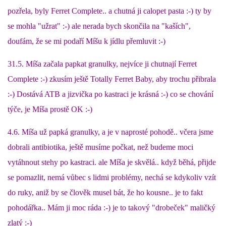
pozřela, byly Ferret Complete.. a chutná ji calopet pasta :-) ty by
se mohla "užrat" :-) ale nerada bych skončila na "kaších",
doufám, že se mi podaří Míšu k jídlu přemluvit :-)
31.5. Míša začala papkat granulky, nejvíce ji chutnají Ferret
Complete :-) zkusím ještě Totally Ferret Baby, aby trochu přibrala
:-) Dostává ATB a jizvička po kastraci je krásná :-) co se chování
týče, je Míša prostě OK :-)
4.6. Míša už papká granulky, a je v naprosté pohodě.. včera jsme
dobrali antibiotika, ještě musíme počkat, než budeme moci
vytáhnout stehy po kastraci. ale Míša je skvělá.. když běhá, přijde
se pomazlit, nemá vůbec s lidmi problémy, nechá se kdykoliv vzít
do ruky, aniž by se člověk musel bát, že ho kousne.. je to fakt
pohodářka.. Mám ji moc ráda :-) je to takový "drobeček" maličký
zlatý :-)