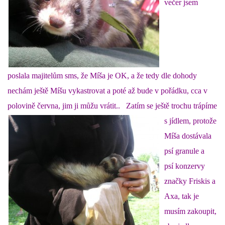
večer jsem
NATÁČENÍ V TELEVIZI
AKCE
poslala majitelům sms, že Míša je OK, a že tedy dle dohody
SLUŽBY
nechám ještě Míšu vykastrovat a poté až bude v pořádku, cca v
polovině června, jim ji můžu vrátit..
Zatím se ještě trochu trápíme
HISTORIE - 2010 - 2020
s jídlem, protože
Míša dostávala
psí granule a
JAK NÁM POMOCI - POMÁHAJÍ NÁM :-)
psí konzervy
značky Friskis a
Axa, tak je
Fretky Boleslav, z.s.
musím zakoupit,
Trnová 15