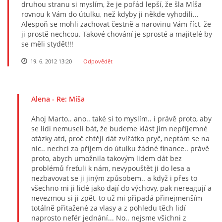
druhou stranu si myslím, že je pořád lepší, že šla Míša
rovnou k Vám do útulku, než kdyby ji někde vyhodili...
Alespoň se mohli zachovat čestně a narovinu Vám říct, že
ji prostě nechcou. Takové chování je sprosté a majitelé by
se měli stydět!!!
19. 6. 2012 13:20
Odpovědět
Alena
- Re: Míša
Ahoj Marto.. ano.. také si to myslím.. i právě proto, aby
se lidi nemuseli bát, že budeme klást jim nepříjemné
otázky atd, proč chtějí dát zvířátko pryč, neptám se na
nic.. nechci za příjem do útulku žádné finance.. právě
proto, abych umožnila takovým lidem dát bez
problémů freťuli k nám, nevypouštět ji do lesa a
nezbavovat se ji jiným způsobem.. a když i přes to
všechno mi ji lidé jako dají do výchovy, pak nereagují a
nevezmou si ji zpět, to už mi připadá přinejmenším
totálně přitažené za vlasy a z pohledu těch lidí
naprosto nefér jednání... No.. nejsme všichni z