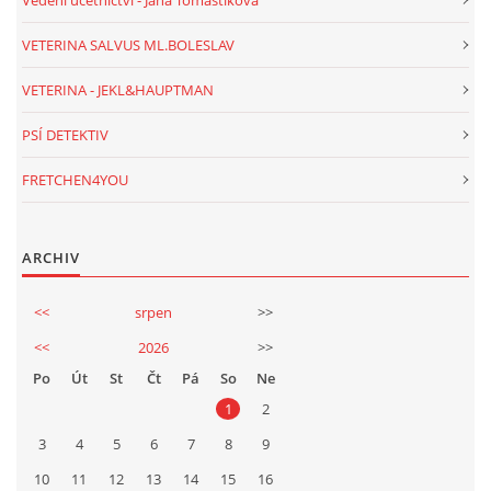
Vedení účetnictví - Jana Tomaštíková
VETERINA SALVUS ML.BOLESLAV
VETERINA - JEKL&HAUPTMAN
PSÍ DETEKTIV
FRETCHEN4YOU
ARCHIV
<<
srpen
>>
<<
2026
>>
Po
Út
St
Čt
Pá
So
Ne
1
2
3
4
5
6
7
8
9
10
11
12
13
14
15
16