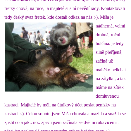
fretky chová, na ruce, a majitelé si s ní nevědí rady. Kontaktovali
DFD - DOMOV FRETČÍCH DŮCHODCŮ
tedy český svaz fretek, kde dostali odkaz na nás :-). Míša
je
nádherná, velmi
PODMÍNKY PŘEVZETÍ FRETKY.
drobná, roční
holčina. je tedy
silně přeříjená,
O FRETCE
začíná už
maličko pelichat
O FRETCE
na zátylku, a tak
máme na zítřek
PÉČE O FRETKU
domluvenou
kastraci. Majitelé by měli na útulkový účet poslat penízky na
CHCI SI POŘÍDIT FRETKU
kastraci :-). Celou sobotu jsem Míšu chovala a mazlila a snažila se
zjistit co a jak.. no.. zprvu jsem začínala se dvěmi rukavicemi -