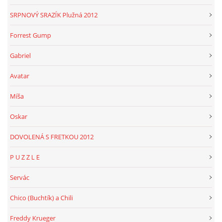
SRPNOVÝ SRAZÍK Plužná 2012
Forrest Gump
Gabriel
Avatar
Míša
Oskar
DOVOLENÁ S FRETKOU 2012
P U Z Z L E
Servác
Chico (Buchtík) a Chili
Freddy Krueger