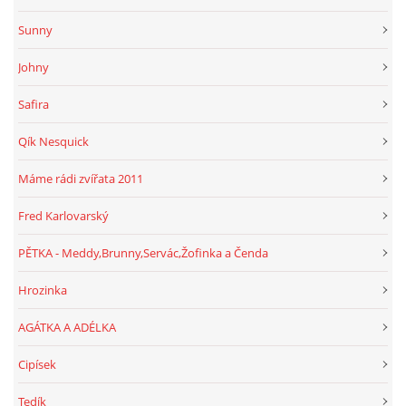
Sunny
Johny
Safira
Qík Nesquick
Máme rádi zvířata 2011
Fred Karlovarský
PĚTKA - Meddy,Brunny,Servác,Žofinka a Čenda
Hrozinka
AGÁTKA A ADÉLKA
Cipísek
Tedík