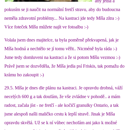
aby jedla a
294 25 Katusice
pokusím se ji naučit na normální fretčí stravu, aby do budoucna
602 692 130
neměla zdravotní problémy... Na kastraci jde tedy Míša zítra :-)
info@fretkyboleslav.cz
Více foteček Míšu můžete najít ve fotoalbu :-)
© 2026 eStránky.cz
|
RSS
|
WebSlice
|
Tisk
|
Aktualizováno: 1. 8. 2026
|
Volala jsem dnes majitelce, ta byla poměrně překvapená, jak je
Nahoru ↑
Míša hodná a nechtělo se jí tomu věřit.. Nicméně byla ráda :-)
Jsme tedy domluveni na kastraci a že si potom Míšu vezmou :-)
Právě jsem se dozvěděla, že Míša jedla psí Friskis, tak pomažu do
krámu ho zakoupit :-)
29.5. Míša je dnes dle plánu na kastraci. Je opravdu drobná, váží
necelých 600 g a tak doufám, že vše zvládne v pohodě.. a mám
radost, začala jíst - ne fretčí - ale kočičí granulky Ontario, a tak
jsme alespoň našli maličko cestu k lepší stravě. Jinak je Míša
opravdu skvělá. Už se k ní vůbec nechofám ani jako k možné