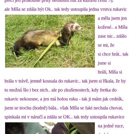
VÝCHOVA FRETKY
přeci jen prokouslé prsty nemusím mít za každou cenu :-),
ale Míša se zdála být Ok.. tak tedy ustoupila jedna
vrstva rukavic
NEMOCI FRETEK
a měla jsem jen
kožené.. a Míša
zase nic.. zdálo
JAK FRETKA BYDLÍ
se mi, že
si chce hrát.. tak
CESTOVÁNÍ S FRETKOU
jsme si
hráli, Míša si
JEDNA ČÍ VÍCE FRETEK?
hrála v trávě, jemně kousala do rukavic.. tak jsem si říkala, že by
to možná šlo i bez nich.. ale po zkušenostech, kdy fretka do
KASTRACE
rukavic nekousne, a jen má holou ruku - tak ji mám jak cedník,
jsem se trochu (hodně) bála.. však Míša se fakt nechala chovat,
STRAVA
spinkala mi v náručí a zdála se
OK.. tak tedy ustoupila rukavice
na jedné ruce,
PODPORA