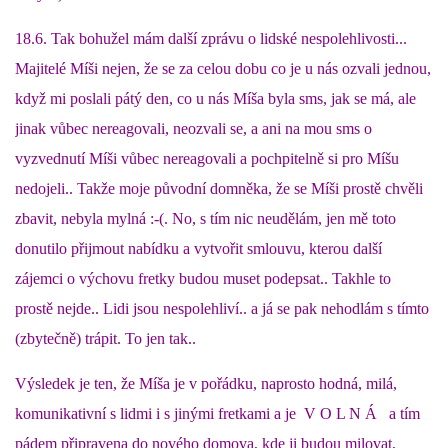
18.6. Tak bohužel mám další zprávu o lidské nespolehlivosti...
Majitelé Míši nejen, že se za celou dobu co je u nás ozvali jednou,
když mi poslali pátý den, co u nás Míša byla sms, jak se má, ale
jinak vůbec nereagovali, neozvali se, a ani na mou sms o
vyzvednutí Míši vůbec nereagovali a pochpitelně si pro Míšu
nedojeli.. Takže moje původní domněka, že se Míši prostě chvěli
zbavit, nebyla mylná :-(. No, s tím nic neudělám, jen mě toto
donutilo přijmout nabídku a vytvořit smlouvu, kterou další
zájemci o výchovu fretky budou muset podepsat.. Takhle to
prostě nejde.. Lidi jsou nespolehliví.. a já se pak nehodlám s tímto
(zbytečně) trápit. To jen tak..
Výsledek je ten, že Míša je v pořádku, naprosto hodná, milá,
komunikativní s lidmi i s jinými fretkami a je V O L N Á a tím
pádem připravena do nového domova, kde ji budou milovat,