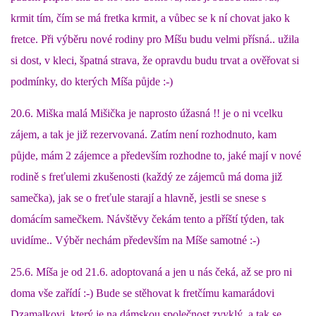
krmit tím, čím se má fretka krmit, a vůbec se k ní chovat jako k
fretce. Při výběru nové rodiny pro Míšu budu velmi přísná.. užila
si dost, v kleci, špatná strava, že opravdu budu trvat a ověřovat si
podmínky, do kterých Míša půjde :-)
20.6. Miška malá Mišička je naprosto úžasná !! je o ni vcelku
zájem, a tak je již rezervovaná. Zatím není rozhodnuto, kam
půjde, mám 2 zájemce a především rozhodne to, jaké mají v nové
rodině s freťulemi zkušenosti (každý ze zájemců má doma již
samečka), jak se o freťule starají a hlavně, jestli se snese s
domácím samečkem. Návštěvy čekám tento a příští týden, tak
uvidíme.. Výběr nechám především na Míše samotné :-)
25.6. Míša je od 21.6. adoptovaná a jen u nás čeká, až se pro ni
doma vše zařídí :-) Bude se stěhovat k fretčímu kamarádovi
Dzamalkovi, který je na dámskou společnost zvyklý, a tak se