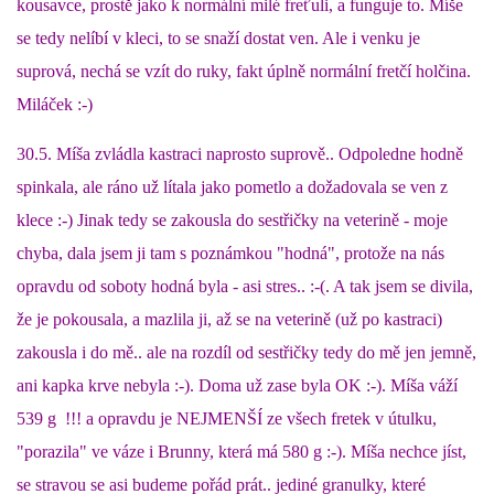
kousavce, prostě jako k normální milé freťuli, a funguje to. Míše
se tedy nelíbí v kleci, to se snaží dostat ven. Ale i venku je
suprová, nechá se vzít do ruky, fakt úplně normální fretčí holčina.
Miláček :-)
30.5. Míša zvládla kastraci naprosto suprově.. Odpoledne hodně
spinkala, ale ráno už lítala jako pometlo a dožadovala se ven z
klece :-) Jinak tedy se zakousla do sestřičky na veterině - moje
chyba, dala jsem ji tam s poznámkou "hodná", protože na nás
opravdu od soboty hodná byla - asi stres.. :-(. A tak jsem se divila,
že je pokousala, a mazlila ji, až se na veterině (už po kastraci)
zakousla i do mě.. ale na rozdíl od sestřičky tedy do mě jen jemně,
ani kapka krve nebyla :-). Doma už zase byla OK :-). Míša váží
539 g !!! a opravdu je NEJMENŠÍ ze všech fretek v útulku,
"porazila" ve váze i Brunny, která má 580 g :-). Míša nechce jíst,
se stravou se asi budeme pořád prát.. jediné granulky, které