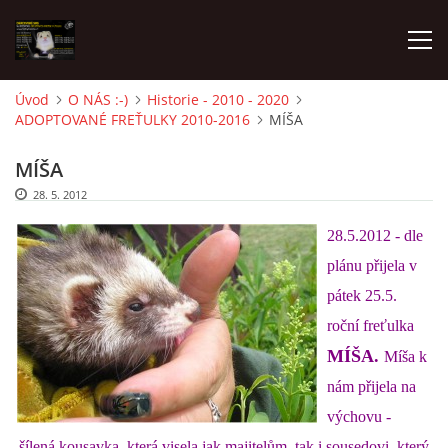
Úvod
O NÁS :-)
Historie - 2010 - 2020
ADOPTOVANÉ FREŤULKY 2010-2016
MÍŠA
AKTUALITY
MÍŠA
FRETKY V ÚTULKU
28. 5. 2012
28.5.2012 - dle
K ADOPCI
plánu přijela v
pátek 25.5.
V PÉČI
roční freťulka
MÍŠA.
Míša k
VIRTUÁLNÍ ADOPCE
nám přijela na
výchovu -
V NOVÝCH DOMOVECH
šílená kousavka, která visela jak majitelům, tak i sousedovi, který