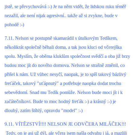
jistě, se převychovává :-) Je na něm vidět, že lidskou ruku téměř
NATÁČENÍ V TELEVIZI
nezažil, ale není nijak agresivní.. takže až si zvykne, bude v
pohodě :-)
AKCE
7.11. Nelson se postupně skamarádil s útulkovým Tedíkem,
několikrát společně běhali doma, a tak jsou kluci od včerejška
SLUŽBY
spolu. Myslím, že oběma kluklům společnost svědčí a oba již brzy
budou moc jít do nového domova. Nelson se strašně změnil, co
HISTORIE - 2010 - 2020
přišel k nám. Už vůbec nesyčí, naopak, je to spíš takový bázlivý
freťáček, takový "uťápnutý" a potřebuje naopka dodat trochu
JAK NÁM POMOCI - POMÁHAJÍ NÁM :-)
sebevědomí. Snad mu Tedík pomůže. Nelson bude moci jít i k
začátečníkovi. Bude to moc hodný freťák :-) a krásný :-) je
dlouhý, zatím štíhlý, opravdu "model" :-)
Fretky Boleslav, z.s.
9.11. VÍTĚZSTVÍ!!!! NELSON JE ODVČERA MILÁČEK!!!
Trnová 15
Tedy, on je asi už dýl, ale včera jsem našla odvahu i já, a mazlili