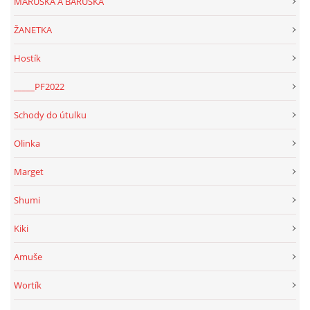
MARUŠKA A BARUŠKA
ŽANETKA
Hostík
_____PF2022
Schody do útulku
Olinka
Marget
Shumi
Kiki
Amuše
Wortík