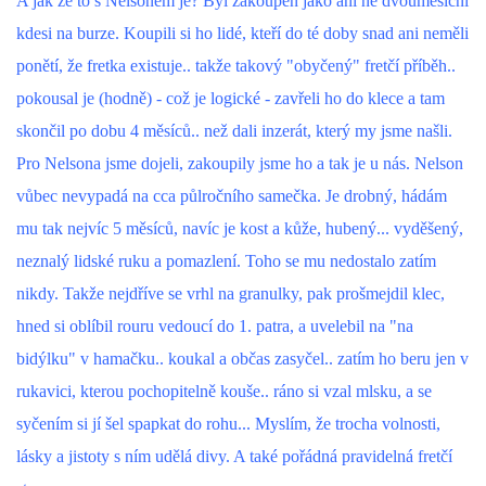
A jak že to s Nelsonem je? Byl zakoupen jako ani ne dvouměsíční
kdesi na burze. Koupili si ho lidé, kteří do té doby snad ani neměli
DFD - DOMOV FRETČÍCH DŮCHODCŮ
ponětí, že fretka existuje.. takže takový "obyčený" fretčí příběh..
pokousal je (hodně) - což je logické - zavřeli ho do klece a tam
PODMÍNKY PŘEVZETÍ FRETKY.
skončil po dobu 4 měsíců.. než dali inzerát, který my jsme našli.
Pro Nelsona jsme dojeli, zakoupily jsme ho a tak je u nás. Nelson
vůbec nevypadá na cca půlročního samečka. Je drobný, hádám
O FRETCE
mu tak nejvíc 5 měsíců, navíc je kost a kůže, hubený... vyděšený,
neznalý lidské ruku a pomazlení. Toho se mu nedostalo zatím
O FRETCE
nikdy. Takže nejdříve se vrhl na granulky, pak prošmejdil klec,
hned si oblíbil rouru vedoucí do 1. patra, a uvelebil na "na
PÉČE O FRETKU
bidýlku" v hamačku.. koukal a občas zasyčel.. zatím ho beru jen v
rukavici, kterou pochopitelně kouše.. ráno si vzal mlsku, a se
CHCI SI POŘÍDIT FRETKU
syčením si jí šel spapkat do rohu... Myslím, že trocha volnosti,
lásky a jistoty s ním udělá divy. A také pořádná pravidelná fretčí