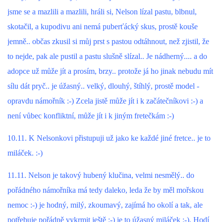
294 25 Katusice
jsme se a mazlili a mazlili, hráli si, Nelson lízal pastu, blbnul,
602 692 130
skotačil, a kupodivu ani nemá puberťácký skus, prostě kouše
info@fretkyboleslav.cz
jemně.. občas zkusil si můj prst s pastou odtáhnout, než zjistil, že
to nejde, pak ale pustil a pastu slušně slízal.. Je nádherný.... a do
© 2026 eStránky.cz
|
RSS
|
WebSlice
|
Tisk
|
Aktualizováno: 1. 8. 2026
|
adopce už může jít a prosím, brzy.. protože já ho jinak nebudu mít
Nahoru ↑
sílu dát pryč.. je úžasný.. velký, dlouhý, štíhlý, prostě model -
opravdu námořník :-) Zcela jistě může jít i k začátečníkovi :-) a
není vůbec konfliktní, může jít i k jiným fretečkám :-)
10.11. K Nelsonkovi přistupuji už jako ke každé jiné fretce.. je to
miláček. :-)
11.11. Nelson je takový hubený klučina, velmi nesmělý.. do
pořádného námořníka má tedy daleko, leda že by měl mořskou
nemoc :-) je hodný, milý, zkoumavý, zajímá ho okolí a tak, ale
potřebuje pořádně vykrmit ještě :-) je to úžasný miláček :-). Hodí