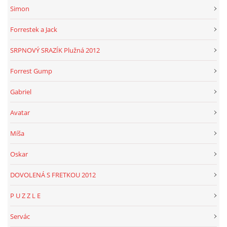
Simon
Forrestek a Jack
SRPNOVÝ SRAZÍK Plužná 2012
Forrest Gump
Gabriel
Avatar
Míša
Oskar
DOVOLENÁ S FRETKOU 2012
P U Z Z L E
Servác