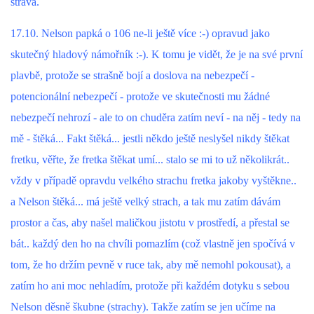
VÝCHOVA FRETKY
strava.
17.10. Nelson papká o 106 ne-li ještě více :-) opravud jako
NEMOCI FRETEK
skutečný hladový námořník :-). K tomu je vidět, že je na své první
plavbě, protože se strašně bojí a doslova na nebezpečí -
JAK FRETKA BYDLÍ
potencionální nebezpečí - protože ve skutečnosti mu žádné
nebezpečí nehrozí - ale to on chuděra zatím neví - na něj - tedy na
CESTOVÁNÍ S FRETKOU
mě - štěká... Fakt štěká... jestli někdo ještě neslyšel nikdy štěkat
fretku, věřte, že fretka štěkat umí... stalo se mi to už několikrát..
JEDNA ČÍ VÍCE FRETEK?
vždy v případě opravdu velkého strachu fretka jakoby vyštěkne..
a Nelson štěká... má ještě velký strach, a tak mu zatím dávám
KASTRACE
prostor a čas, aby našel maličkou jistotu v prostředí, a přestal se
bát.. každý den ho na chvíli pomazlím (což vlastně jen spočívá v
STRAVA
tom, že ho držím pevně v ruce tak, aby mě nemohl pokousat), a
zatím ho ani moc nehladím, protože při každém dotyku s sebou
Nelson děsně škubne (strachy). Takže zatím se jen učíme na
PODPORA