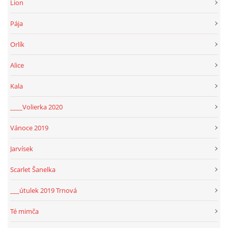
Lion
Pája
Orlík
Alice
Kala
____Volierka 2020
Vánoce 2019
Jarvísek
Scarlet Šanelka
___útulek 2019 Trnová
Té mimča