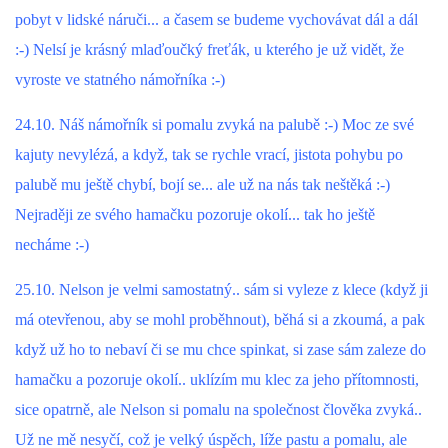
pobyt v lidské náruči... a časem se budeme vychovávat dál a dál
:-) Nelsí je krásný mlaďoučký freťák, u kterého je už vidět, že
E - S H O P
vyroste ve statného námořníka :-)
HISTORIE 2022
24.10. Náš námořník si pomalu zvyká na palubě :-) Moc ze své
kajuty nevylézá, a když, tak se rychle vrací, jistota pohybu po
O NÁS :-)
palubě mu ještě chybí, bojí se... ale už na nás tak neštěká :-)
Nejraději ze svého hamačku pozoruje okolí... tak ho ještě
necháme :-)
VÝROČNÍ ZPRÁVY
25.10. Nelson je velmi samostatný.. sám si vyleze z klece (když ji
KONTAKT
má otevřenou, aby se mohl proběhnout), běhá si a zkoumá, a pak
když už ho to nebaví či se mu chce spinkat, si zase sám zaleze do
JAK NÁM POMOCI
hamačku a pozoruje okolí.. uklízím mu klec za jeho přítomnosti,
sice opatrně, ale Nelson si pomalu na společnost člověka zvyká..
NAPSALI O NÁS
Už ne mě nesyčí, což je velký úspěch, líže pastu a pomalu, ale