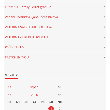
FRAMATO Totally Ferret granule
Vedení účetnictví - Jana Tomaštíková
VETERINA SALVUS ML.BOLESLAV
VETERINA - JEKL&HAUPTMAN
PSÍ DETEKTIV
FRETCHEN4YOU
ARCHIV
<<
srpen
>>
<<
2026
>>
Po
Út
St
Čt
Pá
So
Ne
1
2