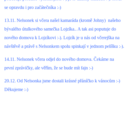
se opravdu i pro začátečníka :-)
13.11. Nelsonek si včera našel kamaráda (kromě Johny) našeho
bývalého útulkového samečka Lojzíka.. A tak asi poputuje do
nového domova k Lojzíkovi :-). Lojzík je u nás od včerejška na
návštěvě a právě s Nelsonkem spolu spinkají v jednom pelíšku :-).
14.11. Nelsonek včera odjel do nového domova. Čekáme na
první zprávičky, ale věřím, že se bude mít fajn :-)
20.12. Od Nelsonka jsme dostali krásné přáníčko k vánocům :-)
Děkujeme :-)