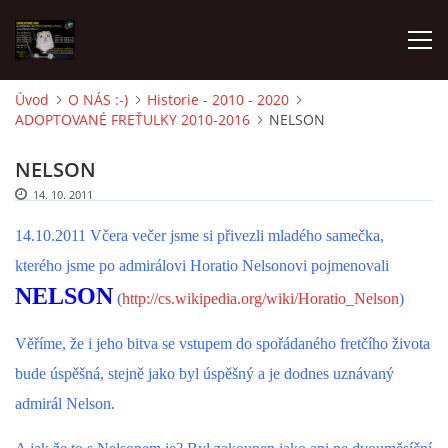
Úvod
O NÁS :-)
Historie - 2010 - 2020
ADOPTOVANÉ FREŤULKY 2010-2016
NELSON
AKTUALITY
NELSON
FRETKY V ÚTULKU
14. 10. 2011
14.10.2011 Včera večer jsme si přivezli mladého samečka,
K ADOPCI
kterého jsme po admirálovi Horatio Nelsonovi pojmenovali
NELSON
(
http://cs.wikipedia.org/wiki/Horatio_Nelson
)
V PÉČI
Věříme, že i jeho bitva se vstupem do spořádaného fretčího života
bude úspěšná, stejně jako byl úspěšný a je dodnes uznávaný
VIRTUÁLNÍ ADOPCE
admirál Nelson.
V NOVÝCH DOMOVECH