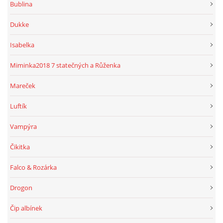
Bublina
Dukke
Isabelka
Miminka2018 7 statečných a Růženka
Mareček
Luftík
Vampýra
Čikitka
Falco & Rozárka
Drogon
Čip albínek