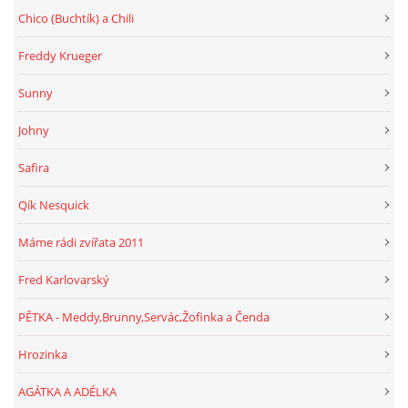
Chico (Buchtík) a Chili
Freddy Krueger
Sunny
Johny
Safira
Qík Nesquick
Máme rádi zvířata 2011
Fred Karlovarský
PĚTKA - Meddy,Brunny,Servác,Žofinka a Čenda
Hrozinka
AGÁTKA A ADÉLKA